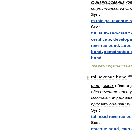
финансирования
ко
строительства
ст
Syn:
municipal
revenue
b
See:
full
faith
-
and
-
credit
certificate
,
develop
revenue
bond
,
airpo
bond
,
combination
bond
The
new
English
-
Russia
toll
revenue
bond
8
фин
.
,
амер
.
облигац
обеспеченная
посту
мостами
,
туннелям
продажи
облигации
)
Syn:
toll
road
revenue
bo
See:
revenue
bond
,
muni