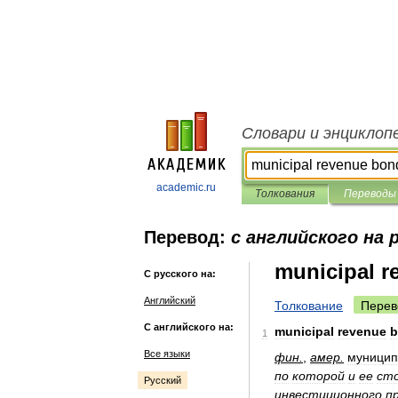
Словари и энциклоп
academic.ru
Толкования
Переводы
Перевод:
с английского на 
municipal r
С русского на:
Английский
Толкование
Перев
С английского на:
municipal
revenue
b
1
Все языки
фин
.
,
амер
.
муницип
по
которой
и
ее
ст
Русский
инвестиционного
п