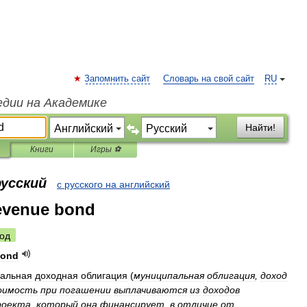
Запомнить сайт
Словарь на свой сайт
RU
едии на Академике
Найти!
Книги
Игры ⚽
русский
с русского на английский
evenue bond
од
ond
альная
доходная
облигация
(
муниципальная
облигация
,
доход
оимость
при
погашении
выплачиваются
из
доходов
роекта
,
который
она
финансирует
,
в
отличие
от