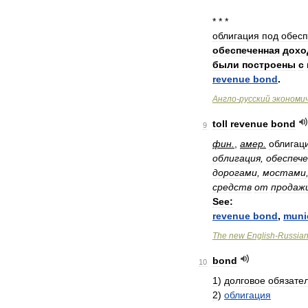
* * *
облигация
под
обес
обеспеченная
дохо
были
построены
с
revenue
bond
.
Англо
-
русский
экономи
toll
revenue
bond
9
фин
.
,
амер
.
облигац
облигация
,
обеспеч
дорогами
,
мостами
средств
от
продаж
See:
revenue
bond
,
muni
The
new
English
-
Russia
bond
10
1
)
долговое
обязате
2
)
облигация