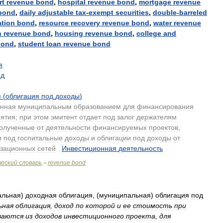
rt
revenue
bond
,
hospital
revenue
bond
,
mortgage
revenue
bond
,
daily
adjustable
tax
-
exempt
securities
,
double
-
barreled
ation
bond
,
resource
recovery
revenue
bond
,
water
revenue
n
revenue
bond
,
housing
revenue
bond
,
college
and
bond
,
student
loan
revenue
bond
я
од
я
(
облигация
под
доходы
)
нная
муниципальным
образованием
для
финансирования
ятия
;
при
этом
эмитент
отдает
под
залог
держателям
олученные
от
деятельности
финансируемых
проектов
,
и
под
госпитальные
доходы
и
облигации
под
доходы
от
изационных
сетей
.
Инвестиционная
деятельность
.
ческий
словарь
revenue
bond
>
альная
)
доходная
облигация
, (
муниципальная
)
облигация
под
ьная
облигация
,
доход
по
которой
и
ее
стоимость
при
ваются
из
доходов
инвестиционного
проекта
,
для