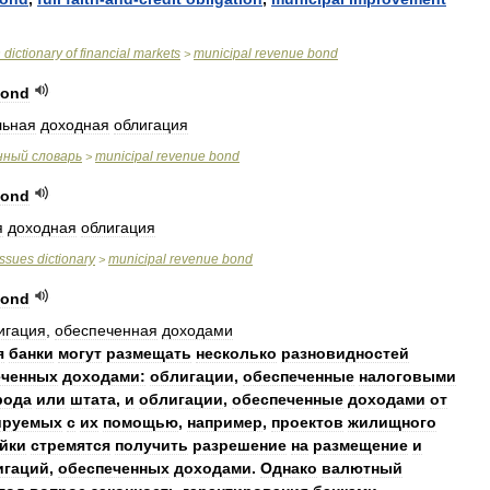
n
dictionary
of
financial
markets
municipal
revenue
bond
>
ond
льная
доходная
облигация
нный
словарь
municipal
revenue
bond
>
ond
я
доходная
облигация
issues
dictionary
municipal
revenue
bond
>
ond
игация
,
обеспеченная
доходами
я
банки
могут
размещать
несколько
разновидностей
еченных
доходами:
облигации
,
обеспеченные
налоговыми
рода
или
штата
,
и
облигации
,
обеспеченные
доходами
от
ируемых
с
их
помощью
,
например
,
проектов
жилищного
йки
стремятся
получить
разрешение
на
размещение
и
игаций
,
обеспеченных
доходами
.
Однако
валютный