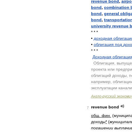
revenue
bond
,
airpo
bond
,
combination
bond
,
general
oblig
bond
,
transportatio
university
revenue
* * *
•
доходная
облигаци
•
облигация
под
дох
* * *
Доходная
облигаци
.
Облигация
,
выпуще
проекта
или
предпри
облигаций
доходы
,
п
например
,
облигаци
эксплуатации
канал
Англо
-
русский
экономи
revenue
bond
7
общ
.
фин
.
(
муницип
доходы
*
(
муниципал
погашении
выплачи