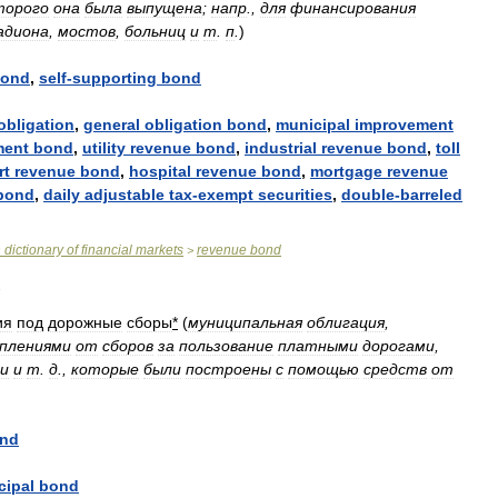
торого
она
была
выпущена
;
напр
.,
для
финансирования
адиона
,
мостов
,
больниц
и
т
.
п
.
)
ond
,
self
-
supporting
bond
obligation
,
general
obligation
bond
,
municipal
improvement
ment
bond
,
utility
revenue
bond
,
industrial
revenue
bond
,
toll
rt
revenue
bond
,
hospital
revenue
bond
,
mortgage
revenue
bond
,
daily
adjustable
tax
-
exempt
securities
,
double
-
barreled
n
dictionary
of
financial
markets
revenue
bond
>
ия
под
дорожные
сборы
*
(
муниципальная
облигация
,
плениями
от
сборов
за
пользование
платными
дорогами
,
и
и
т
.
д
.,
которые
были
построены
с
помощью
средств
от
nd
cipal
bond