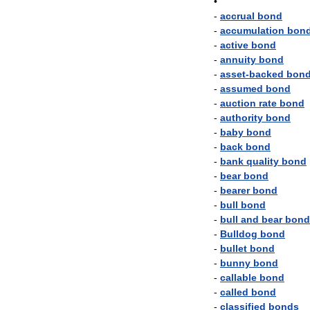
•
-
accrual
bond
-
accumulation
bon
-
active
bond
-
annuity
bond
-
asset
-
backed
bon
-
assumed
bond
-
auction
rate
bond
-
authority
bond
-
baby
bond
-
back
bond
-
bank
quality
bond
-
bear
bond
-
bearer
bond
-
bull
bond
-
bull
and
bear
bond
-
Bulldog
bond
-
bullet
bond
-
bunny
bond
-
callable
bond
-
called
bond
-
classified
bonds