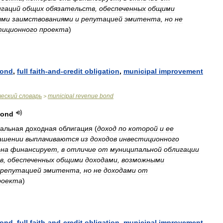
игаций
общих
обязательств
,
обеспеченных
общими
ыми
заимствованиями
и
репутацией
эмитента
,
но
не
тиционного
проекта
)
ond
,
full
faith
-
and
-
credit
obligation
,
municipal
improvement
ческий
словарь
municipal
revenue
bond
>
ond
альная
доходная
облигация
(
доход
по
которой
и
ее
ашении
выплачиваются
из
доходов
инвестиционного
она
финансирует
,
в
отличие
от
муниципальной
облигации
в
,
обеспеченных
общими
доходами
,
возможными
репутацией
эмитента
,
но
не
доходами
от
роекта
)
ond
,
full
faith
-
and
-
credit
obligation
,
municipal
improvement