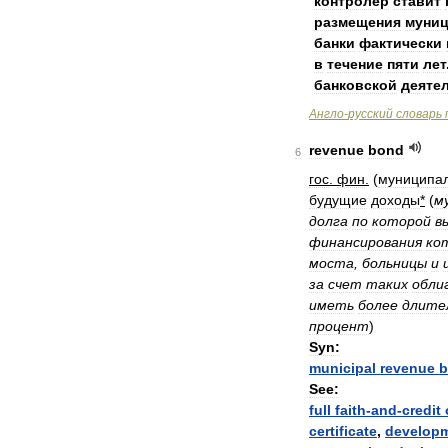
контролер
ставит
размещения
муни
банки
фактически
в
течение
пяти
лет
банковской
деяте
Англо
-
русский
словарь
revenue
bond
6
гос
.
фин
.
(
муниципа
будущие
доходы
*
(
м
долга
по
которой
в
финансирования
ко
моста
,
больницы
и
за
счет
таких
обли
иметь
более
длите
процент
)
Syn:
municipal
revenue
b
See:
full
faith
-
and
-
credit
certificate
,
develop