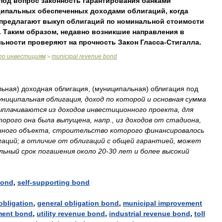
под
вопрос
законность
гарантирования
банками
ципальных
обеспеченных
доходами
облигаций
,
когда
предлагают
выкуп
облигаций
по
номинальной
стоимости
.
Таким
образом
,
недавно
возникшие
направления
в
льности
проверяют
на
прочность
Закон
Гласса
-
Стигалла
.
по
инвестициям
municipal
revenue
bond
>
льная
)
доходная
облигация
, (
муниципальная
)
облигация
под
униципальная
облигация
,
доход
по
которой
и
основная
сумма
ыплачиваются
из
доходов
инвестиционного
проекта
,
для
торого
она
была
выпущена
,
напр
.,
из
доходов
от
стадиона
,
иного
объекта
,
строительство
которого
финансировалось
гаций
;
в
отличие
от
облигаций
с
общей
гарантией
,
может
льный
срок
погашения
около
20
-
30
лет
и
более
высокий
ond
,
self
-
supporting
bond
obligation
,
general
obligation
bond
,
municipal
improvement
ment
bond
,
utility
revenue
bond
,
industrial
revenue
bond
,
toll