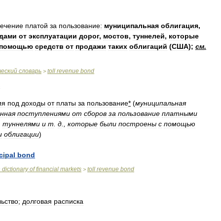
печение
платой
за
пользование:
муниципальная
облигация
,
дами
от
эксплуатации
дорог
,
мостов
,
туннелей
,
которые
помощью
средств
от
продажи
таких
облигаций
(
США
);
см
.
ческий
словарь
toll
revenue
bond
>
ия
под
доходы
от
платы
за
пользование
*
(
муниципальная
енная
поступлениями
от
сборов
за
пользование
платными
,
туннелями
и
т
.
д
.,
которые
были
построены
с
помощью
и
облигации
)
cipal
bond
n
dictionary
of
financial
markets
toll
revenue
bond
>
льство
;
долговая
расписка