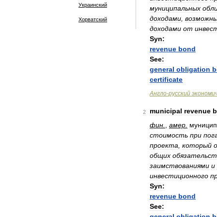
Украинский
муниципальных
обл
доходами
,
возможн
Хорватский
доходами
от
инвес
Syn:
revenue
bond
See:
general
obligation
b
certificate
Англо
-
русский
экономи
municipal
revenue
b
2
фин
.
,
амер
.
муницип
стоимость
при
пог
проекта
,
который
общих
обязательст
заимствованиями
и
инвестиционного
п
Syn:
revenue
bond
See:
general
obligation
b