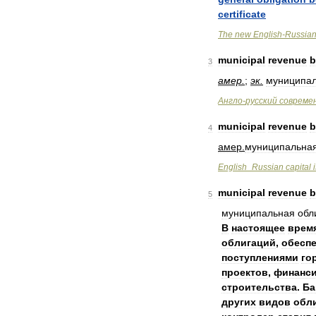
certificate
The
new
English
-
Russia
municipal
revenue
b
3
амер
.
;
эк
.
муниципа
Англо
-
русский
совреме
municipal
revenue
b
4
амер
.
муниципальна
English
_
Russian
capital
municipal
revenue
b
5
муниципальная
обл
В
настоящее
врем
облигаций
,
обесп
поступлениями
го
проектов
,
финанс
строительства
.
Ба
других
видов
обл