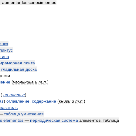
—
aumentar
los
conocimientos
анка
линтус
тина
мраморная
плита
—
гладильная
доска
доски
ление
(
угольника
и
т
.
п
.
)
(
на
платье
)
as
)
оглавление
,
содержание
(
книги
и
т
.
п
.
)
указатель
—
таблица
умножения
os
elementos
—
периодическая
система
элементов
,
таблица