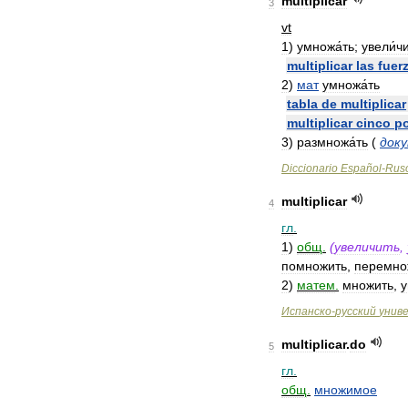
multiplicar
3
vt
1
)
умножа́ть
;
увели́ч
multiplicar
las
fuer
2
)
мат
умножа́ть
tabla
de
multiplicar
multiplicar
cinco
p
3
)
размножа́ть
(
док
Diccionario
Español
-
Rus
multiplicar
4
гл
.
1
)
общ
.
(
увеличить
,
помножить
,
перемно
2
)
матем
.
множить
,
у
Испанско
-
русский
унив
multiplicar
.
do
5
гл
.
общ
.
множимое