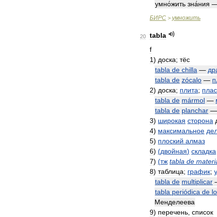
умно́жить
зна́ния
БИРС
умножить
>
tabla
20
f
1
)
доска
;
тёс
tabla
de
chilla
—
др
tabla
de
zócalo
—
п
2
)
доска
;
плита
;
плас
tabla
de
mármol
—
tabla
de
planchar
3
)
широкая
сторона
4
)
максимальное
де
5
)
плоский
алмаз
6
)
(
двойная
)
складка
7
)
(
тж
tabla
de
materi
8
)
таблица
;
график
;
tabla
de
multiplicar
tabla
periódica
de
l
Менделеева
9
)
перечень
,
список