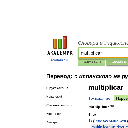
Словари и энциклоп
academic.ru
Толкования
Переводы
Перевод:
с испанского на р
multiplicar
С русского на:
Испанский
Толкование
Перев
С испанского на:
multiplicar
1
Все языки
1
.
vt
1
)
(
тж
vr
)
умножать
Аймара
multiplicar
un
docum