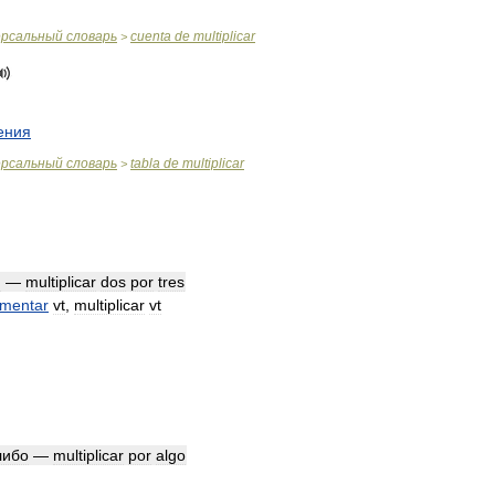
ерсальный
словарь
cuenta
de
multiplicar
>
ения
ерсальный
словарь
tabla
de
multiplicar
>
и
—
multiplicar
dos
por
tres
mentar
vt
,
multiplicar
vt
либо
—
multiplicar
por
algo