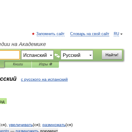
Запомнить сайт
Словарь на свой сайт
RU
едии на Академике
Найти!
Книги
Игры ⚽
усский
с русского на испанский
од
(
ся
),
увеличивать
(
ся
);
размножать
(
ся
)
ento
—
размножить
документ