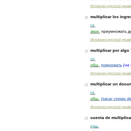
Испанско
-
русский
унив
multiplicar
los
ingre
10
гл
.
экон
.
приумножать
д
Испанско
-
русский
унив
multiplicar
por
algo
11
гл
.
общ
.
помножать
(
на
Испанско
-
русский
унив
multiplicar
un
docu
12
гл
.
общ
.
(
sacar
copias
d
Испанско
-
русский
унив
cuenta
de
multiplica
13
сущ
.