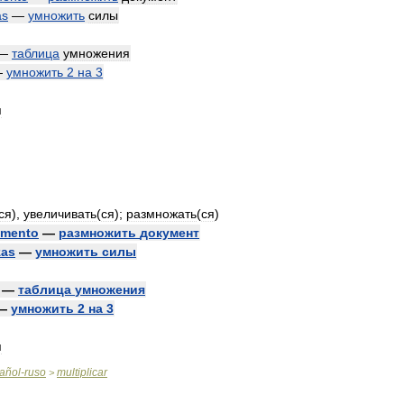
as
—
умножить
силы
—
таблица
умножения
—
умножить
2
на
3
я
ся
),
увеличивать
(
ся
);
размножать
(
ся
)
mento
—
размножить
документ
zas
—
умножить
силы
—
таблица
умножения
—
умножить
2
на
3
я
añol
-
ruso
multiplicar
>