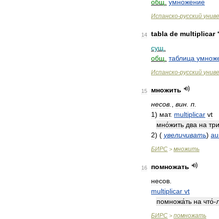
общ
.
умножение
Испанско
-
русский
унив
tabla
de
multiplicar
14
сущ
.
общ
.
таблица
умнож
Испанско
-
русский
унив
множить
15
несов
.
,
вин
.
п
.
1
)
мат
.
multiplicar
vt
мно́жить
два
на
тр
2
)
(
увеличивать
)
au
БИРС
множить
>
помножать
16
несов
.
multiplicar
vt
помножа́ть
на
что́
-
БИРС
помножать
>