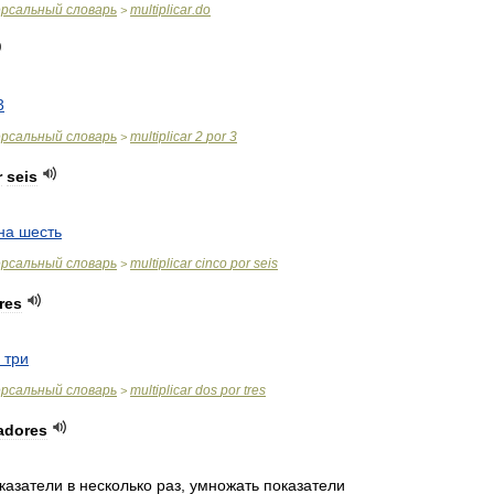
ерсальный
словарь
multiplicar
.
do
>
3
ерсальный
словарь
multiplicar
2
por
3
>
r
seis
на
шесть
ерсальный
словарь
multiplicar
cinco
por
seis
>
tres
три
ерсальный
словарь
multiplicar
dos
por
tres
>
adores
казатели
в
несколько
раз
,
умножать
показатели