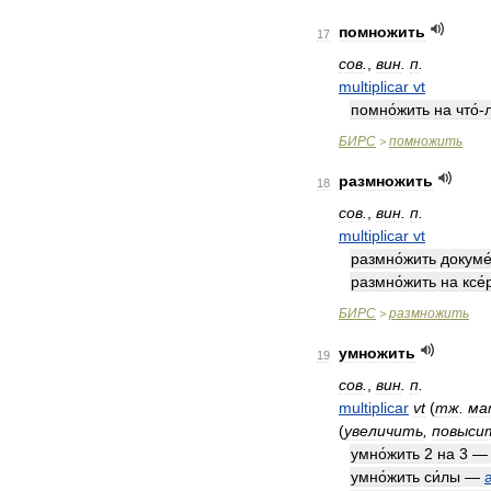
помножить
17
сов
.
,
вин
.
п
.
multiplicar
vt
помно́жить
на
что́
-
БИРС
помножить
>
размножить
18
сов
.
,
вин
.
п
.
multiplicar
vt
размно́жить
докуме
размно́жить
на
ксе́
БИРС
размножить
>
умножить
19
сов
.
,
вин
.
п
.
multiplicar
vt
(
тж
.
ма
(
увеличить
,
повыси
умно́жить
2
на
3
умно́жить
си́лы
—