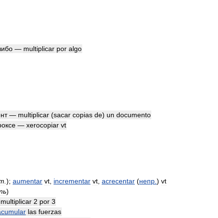
либо
—
multiplicar
por
algo
́нт
—
multiplicar
(
sacar
copias
de
)
un
documento
роксе
—
xerocopiar
vt
т
.
)
;
aumentar
vt
,
incrementar
vt
,
acrecentar
(
непр
.
)
vt
ть
)
—
multiplicar
2
por
3
acumular
las
fuerzas