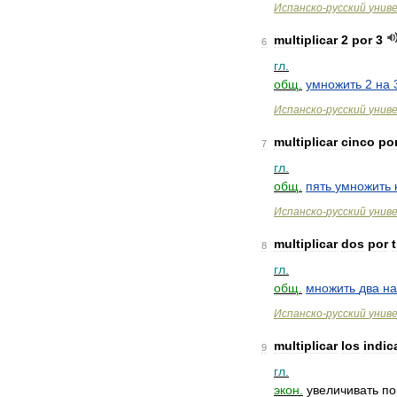
Испанско
-
русский
унив
multiplicar
2
por
3
6
гл
.
общ
.
умножить
2
на
Испанско
-
русский
унив
multiplicar
cinco
po
7
гл
.
общ
.
пять
умножить
Испанско
-
русский
унив
multiplicar
dos
por
8
гл
.
общ
.
множить
два
на
Испанско
-
русский
унив
multiplicar
los
indic
9
гл
.
экон
.
увеличивать
по