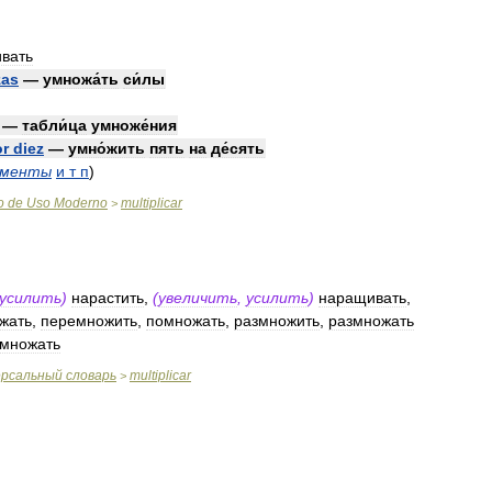
ивать
zas
—
умножа́ть
си́лы
—
табли́ца
умноже́ния
or
diez
—
умно́жить
пять
на
де́сять
ументы
и
т
п
)
o
de
Uso
Moderno
multiplicar
>
усилить
)
нарастить
,
(
увеличить
,
усилить
)
наращивать
,
жать
,
перемножить
,
помножать
,
размножить
,
размножать
множать
ерсальный
словарь
multiplicar
>