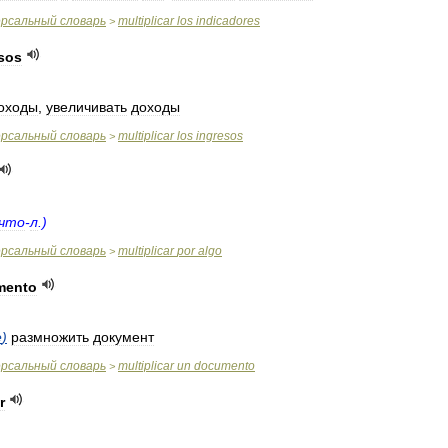
ерсальный
словарь
multiplicar
los
indicadores
>
sos
оходы
,
увеличивать
доходы
ерсальный
словарь
multiplicar
los
ingresos
>
что
-
л
.)
ерсальный
словарь
multiplicar
por
algo
>
mento
e
)
размножить
документ
ерсальный
словарь
multiplicar
un
documento
>
r