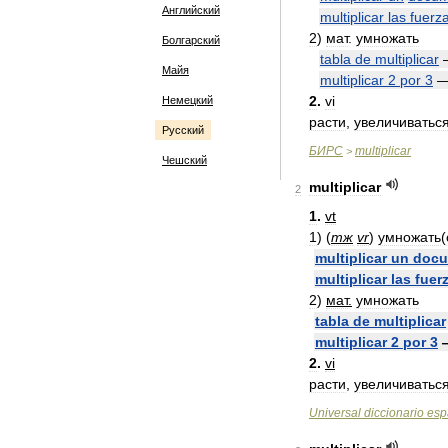
Английский
multiplicar
las
fuerz
2
)
мат
.
умножать
Болгарский
tabla
de
multiplicar
Майя
multiplicar
2
por
3
2
.
vi
Немецкий
расти
,
увеличиватьс
Русский
БИРС
multiplicar
>
Чешский
multiplicar
2
1
.
vt
1
)
(
тж
vr
)
умножать
(
multiplicar
un
docu
multiplicar
las
fuer
2
)
мат
.
умножать
tabla
de
multiplicar
multiplicar
2
por
3
2
.
vi
расти
,
увеличиватьс
Universal
diccionario
esp