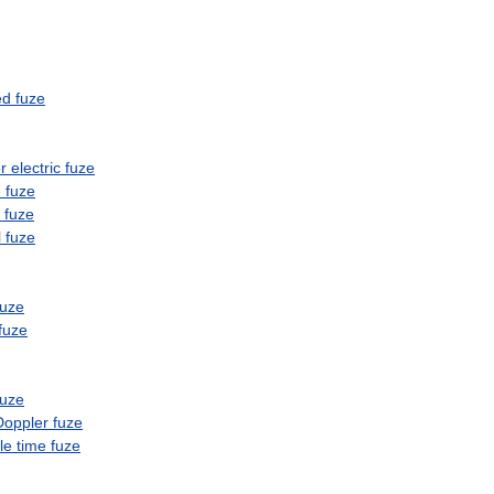
ed
fuze
r
electric
fuze
e
fuze
fuze
l
fuze
fuze
fuze
fuze
Doppler
fuze
le
time
fuze