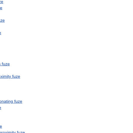
ze
ze
uze
e
n
fuze
ximity
fuze
onating
fuze
e
ze
proximity
fuze