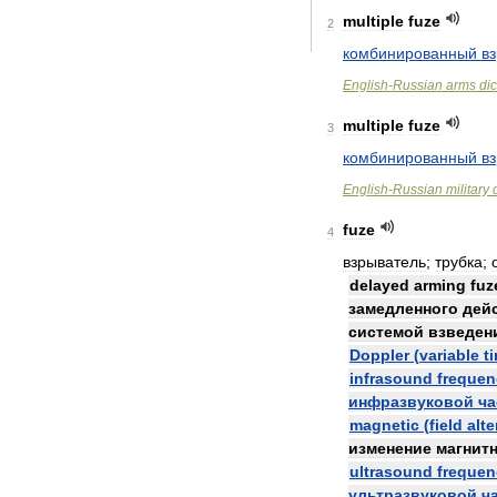
multiple
fuze
2
комбинированный
в
English
-
Russian
arms
dic
multiple
fuze
3
комбинированный
в
English
-
Russian
military
fuze
4
взрыватель
;
трубка
;
delayed
arming
fuz
замедленного
дей
системой
взведен
Doppler
(
variable
t
infrasound
frequen
инфразвуковой
ча
magnetic
(
field
alte
изменение
магнит
ultrasound
frequen
ультразвуковой
ч