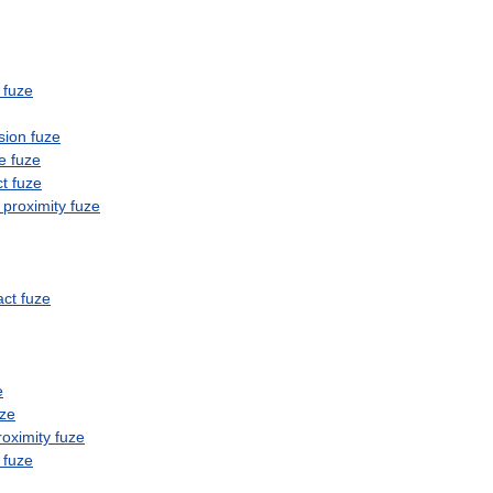
fuze
sion
fuze
e
fuze
t
fuze
proximity
fuze
act
fuze
e
uze
roximity
fuze
fuze