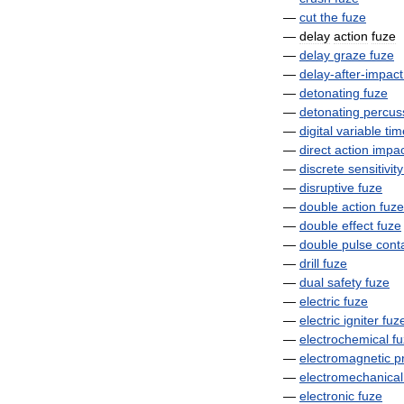
—
cut
the
fuze
—
delay
action
fuze
—
delay
graze
fuze
—
delay
-
after
-
impact
—
detonating
fuze
—
detonating
percus
—
digital
variable
tim
—
direct
action
impac
—
discrete
sensitivity
—
disruptive
fuze
—
double
action
fuze
—
double
effect
fuze
—
double
pulse
cont
—
drill
fuze
—
dual
safety
fuze
—
electric
fuze
—
electric
igniter
fuz
—
electrochemical
f
—
electromagnetic
p
—
electromechanical
—
electronic
fuze