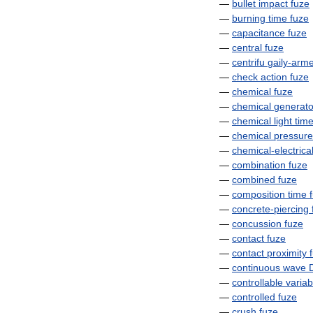
—
bullet
impact
fuze
—
burning
time
fuze
—
capacitance
fuze
—
central
fuze
—
centrifu
gaily
-
arm
—
check
action
fuze
—
chemical
fuze
—
chemical
generato
—
chemical
light
tim
—
chemical
pressure
—
chemical
-
electrica
—
combination
fuze
—
combined
fuze
—
composition
time
—
concrete
-
piercing
—
concussion
fuze
—
contact
fuze
—
contact
proximity
—
continuous
wave
—
controllable
variab
—
controlled
fuze
—
crush
fuze