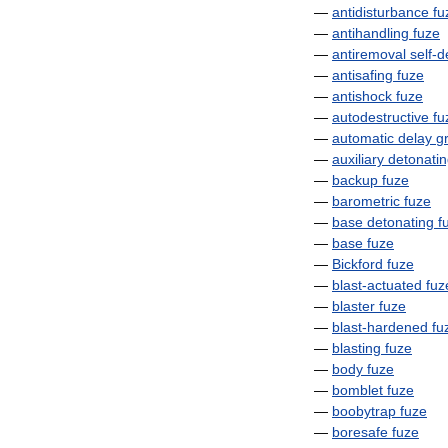
—
antidisturbance
fu
—
antihandling
fuze
—
antiremoval
self
-
d
—
antisafing
fuze
—
antishock
fuze
—
autodestructive
fu
—
automatic
delay
g
—
auxiliary
detonati
—
backup
fuze
—
barometric
fuze
—
base
detonating
f
—
base
fuze
—
Bickford
fuze
—
blast
-
actuated
fuz
—
blaster
fuze
—
blast
-
hardened
fu
—
blasting
fuze
—
body
fuze
—
bomblet
fuze
—
boobytrap
fuze
—
boresafe
fuze