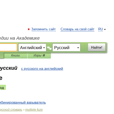
Запомнить сайт
Словарь на свой сайт
RU
едии на Академике
Найти!
Книги
Игры ⚽
русский
с русского на английский
e
од
мбинированный
взрыватель
усский
словарь
multiple
fuze
>