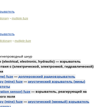
зрыватель
tionary
multiple
fuze
>
зрыватель
dictionary
multiple
fuze
>
огнепроводный
шнур
e
(
electrical
,
electronic
,
hydraulic
) —
взрыватель
ствия
с
(
электрической
,
электронной
,
гидравлической
)
ия
ime
)
fuze
—
доплеровский
радиовзрыватель
cy
(
mine
)
fuze
—
акустический
взрыватель
(
мины
)
стоты
ration
sensor
)
fuze
—
взрыватель
,
реагирующий
на
ного
поля
cy
(
mine
)
fuze
—
акустический
(
минный
)
взрыватель
астоты