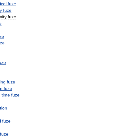
cal
fuze
y
fuze
mity
fuze
e
ze
uze
uze
ing
fuze
on
fuze
e
time
fuze
tion
l
fuze
fuze