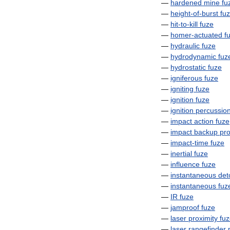
—
hardened
mine
fu
—
height
-
of
-
burst
fu
—
hit
-
to
-
kill
fuze
—
homer
-
actuated
f
—
hydraulic
fuze
—
hydrodynamic
fuz
—
hydrostatic
fuze
—
igniferous
fuze
—
igniting
fuze
—
ignition
fuze
—
ignition
percussio
—
impact
action
fuze
—
impact
backup
pro
—
impact
-
time
fuze
—
inertial
fuze
—
influence
fuze
—
instantaneous
det
—
instantaneous
fuz
—
IR
fuze
—
jamproof
fuze
—
laser
proximity
fu
—
laser
rangefinder