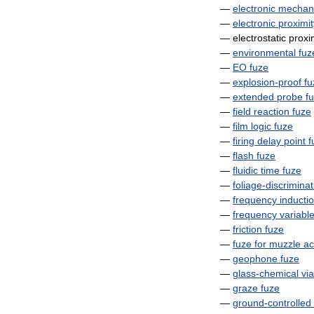
—
electronic
mechani
—
electronic
proximit
—
electrostatic
proxi
—
environmental
fuz
—
EO
fuze
—
explosion
-
proof
fu
—
extended
probe
f
—
field
reaction
fuze
—
film
logic
fuze
—
firing
delay
point
f
—
flash
fuze
—
fluidic
time
fuze
—
foliage
-
discriminat
—
frequency
inducti
—
frequency
variabl
—
friction
fuze
—
fuze
for
muzzle
ac
—
geophone
fuze
—
glass
-
chemical
via
—
graze
fuze
—
ground
-
controlled