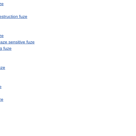
ze
estruction
fuze
ze
raze
sensitive
fuze
ng
fuze
uze
e
ze