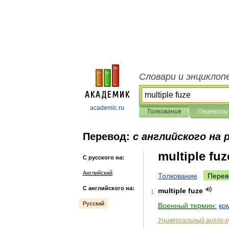
Словари и энциклоп
academic.ru
Толкования
Переводы
Перевод:
с английского на 
multiple fuz
С русского на:
Английский
Толкование
Перев
С английского на:
multiple
fuze
1
Русский
Военный
термин:
ко
Универсальный
англо
-
р