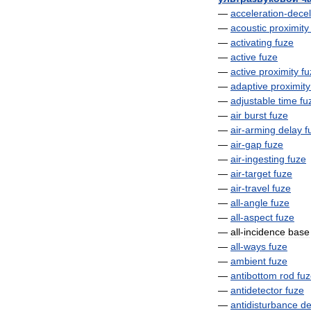
—
acceleration
-
decel
—
acoustic
proximity
—
activating
fuze
—
active
fuze
—
active
proximity
fu
—
adaptive
proximity
—
adjustable
time
fu
—
air
burst
fuze
—
air
-
arming
delay
f
—
air
-
gap
fuze
—
air
-
ingesting
fuze
—
air
-
target
fuze
—
air
-
travel
fuze
—
all
-
angle
fuze
—
all
-
aspect
fuze
—
all
-
incidence
base
—
all
-
ways
fuze
—
ambient
fuze
—
antibottom
rod
fu
—
antidetector
fuze
—
antidisturbance
de