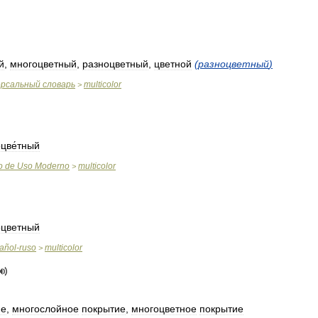
й
,
многоцветный
,
разноцветный
,
цветной
(
разноцветный
)
ерсальный
словарь
multicolor
>
цве́тный
o
de
Uso
Moderno
multicolor
>
оцветный
añol
-
ruso
multicolor
>
ие
,
многослойное
покрытие
,
многоцветное
покрытие