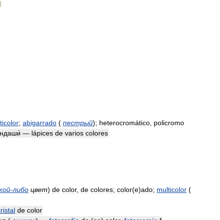
й
ticolor
;
abigarrado
(
пестрый
)
;
heterocromático
,
policromo
ндаши́
—
lápices
de
varios
colores
кой
-
либо
цвет
)
de
color
,
de
colores
;
color
(
e
)
ado
;
multicolor
(
ristal
de
color