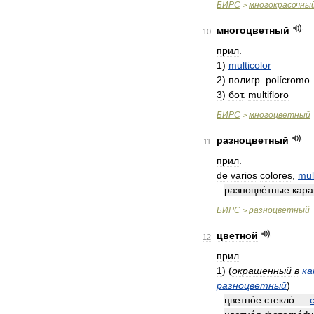
БИРС
многокрасочны
>
многоцветный
10
прил
.
1
)
multicolor
2
)
полигр
.
polícromo
3
)
бот
.
multifloro
БИРС
многоцветный
>
разноцветный
11
прил
.
de
varios
colores
,
mul
разноцве́тные
кара
БИРС
разноцветный
>
цветной
12
прил
.
1
)
(
окрашенный
в
ка
разноцветный
)
цветно́е
стекло́
—
c