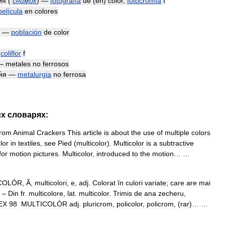
ия
(
снимок
) —
fotografía
de
(
en
)
color
,
fotocromía
f
película
en
colores
—
población
de
color
—
coliflor
f
—
metales
no
ferrosos
и́я
—
metalurgia
no
ferrosa
их
словарях:
from
Animal
Crackers
This
article
is
about
the
use
of
multiple
colors
lor
in
textiles
,
see
Pied
(
multicolor
).
Multicolor
is
a
subtractive
for
motion
pictures
.
Multicolor
,
introduced
to
the
motion
… …
COLÓR
,
Ă
,
multicolori
,
e
,
adj
.
Colorat
în
culori
variate
;
care
are
mai
. –
Din
fr
.
multicolore
,
lat
.
multicolor
.
Trimis
de
ana
zecheru
,
EX
98
MULTICOLÓR
adj
.
pluricrom
,
policolor
,
policrom
, (
rar
)… …