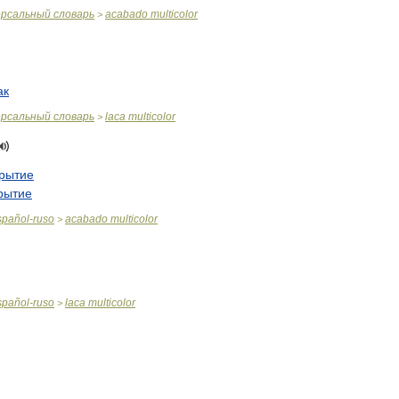
ерсальный
словарь
acabado
multicolor
>
ак
ерсальный
словарь
laca
multicolor
>
рытие
рытие
spañol
-
ruso
acabado
multicolor
>
spañol
-
ruso
laca
multicolor
>