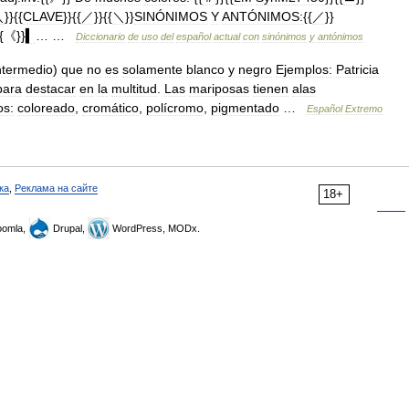
＼
}}{{
CLAVE
}}{{
／
}}{{
＼
}}
SINÓNIMOS
Y
ANTÓNIMOS:
{{
／
}}
{{《}}
▍
… …
Diccionario
de
uso
del
español
actual
con
sinónimos
y
antónimos
ntermedio
)
que
no
es
solamente
blanco
y
negro
Ejemplos:
Patricia
para
destacar
en
la
multitud
.
Las
mariposas
tienen
alas
os:
coloreado
,
cromático
,
polícromo
,
pigmentado
…
Español
Extremo
ка
,
Реклама на сайте
18+
omla,
Drupal,
WordPress, MODx.