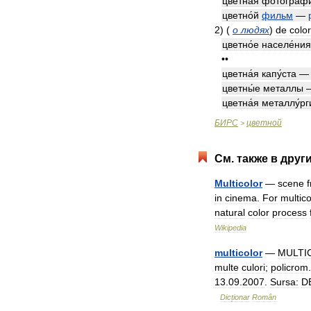
цветна́я
фотогра́ф
цветно́й
фильм
—
2
)
(
о
людях
)
de
color
цветно́е
населе́ния
••
цветна́я
капу́ста
цветны́е
металлы
цветна́я
металлу́рг
БИРС
цветной
>
См
.
также
в
друг
Multicolor
—
scene
in
cinema
.
For
multico
natural
color
process
Wikipedia
multicolor
—
MULTI
multe
culori
;
policrom
13
.
09
.
2007
.
Sursa:
D
Dicționar
Român