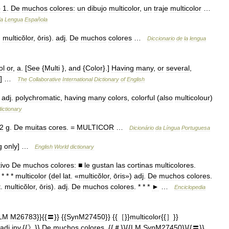
o
1
.
De
muchos
colores:
un
dibujo
multicolor
,
un
traje
multicolor
…
la
Lengua
Española
.
multicŏlor
,
ōris
).
adj
.
De
muchos
colores
…
Diccionario
de
la
lengua
ol
or
,
a
. [
See
{
Multi
},
and
{
Color
}.]
Having
many
,
or
several
,
] …
The
Collaborative
International
Dictionary
of
English
)
adj
.
polychromatic
,
having
many
colors
,
colorful
(
also
multicolour
)
dictionary
2
g
.
De
muitas
cores
. =
MULTICOR
…
Dicionário
da
Língua
Portuguesa
g
only
] …
English
World
dictionary
tivo
De
muchos
colores:
■
le
gustan
las
cortinas
multicolores
.
* * *
multicolor
(
del
lat
. «
multicŏlor
,
ōris
»)
adj
.
De
muchos
colores
.
t
.
multicŏlor
,
ōris
).
adj
.
De
muchos
colores
. * * *
►
…
Enciclopedia
LM
M26783
}}{{
〓
}} {{
SynM27450
}} {{
［
}}
multicolor
{{
］
}}
adj
.
inv
.{{》}}
De
muchos
colores
. {{
＃
}}{{
LM
SynM27450
}}{{
〓
}}