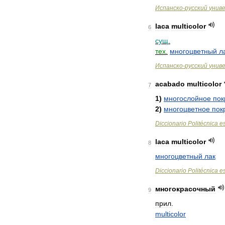
Испанско
-
русский
унив
laca
multicolor
6
сущ
.
тех
.
многоцветный
л
Испанско
-
русский
унив
acabado
multicolor
7
1
)
многослойное
пок
2
)
многоцветное
пок
Diccionario
Politécnica
e
laca
multicolor
8
многоцветный
лак
Diccionario
Politécnica
e
многокрасочный
9
прил
.
multicolor