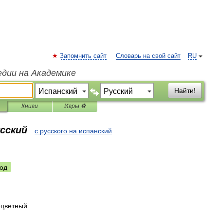
Запомнить сайт
Словарь на свой сайт
RU
едии на Академике
Найти!
Книги
Игры ⚽
усский
с русского на испанский
од
оцветный