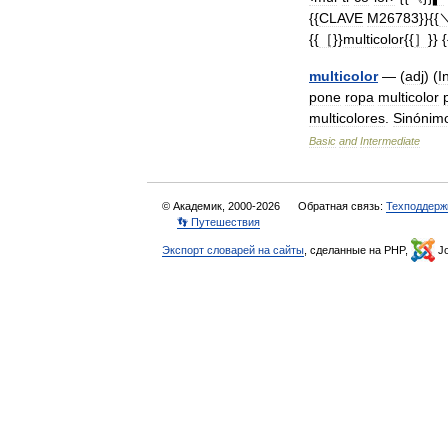
{{
CLAVE
M26783
}}{{
{{
［
}}
multicolor
{{
］
}} 
multicolor
— (
adj
) (
I
pone
ropa
multicolor
multicolores
.
Sinónim
Basic
and
Intermediate
© Академик, 2000-2026
Обратная связь:
Техподдерж
👣 Путешествия
Экспорт словарей на сайты
, сделанные на PHP,
Jo