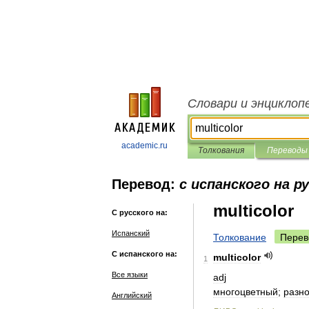
Словари и энциклоп
academic.ru
Толкования
Переводы
Перевод:
с испанского на р
multicolor
С русского на:
Испанский
Толкование
Перев
С испанского на:
multicolor
1
Все языки
adj
многоцветный
;
разн
Английский