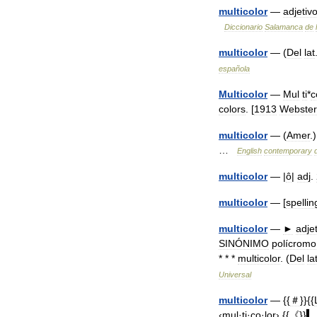
multicolor
—
adjetiv
Diccionario
Salamanca
de
multicolor
— (
Del
lat
española
Multicolor
—
Mul
ti
*
c
colors
. [
1913
Webster
multicolor
— (
Amer
.
…
English
contemporary
multicolor
— |
ô
|
adj
.
multicolor
— [
spellin
multicolor
—
►
adje
SINÓNIMO
polícromo
* * *
multicolor
. (
Del
la
Universal
multicolor
— {{
＃
}}{{
‹mul
·
ti
·
co
·
lor›
{{《}}
▍