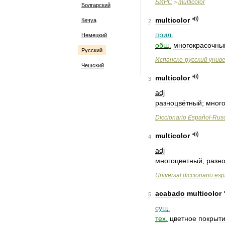
БИРС
multicolor
>
Болгарский
multicolor
Кечуа
2
прил
.
Немецкий
общ
.
многокрасочны
Русский
Испанско
-
русский
унив
Чешский
multicolor
3
adj
разноцве́тный
;
много
Diccionario
Español
-
Rus
multicolor
4
adj
многоцветный
;
разн
Universal
diccionario
esp
acabado
multicolor
5
сущ
.
тех
.
цветное
покрыт