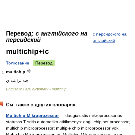
Перевод:
с английского на
с персидского на
персидский
английский
multichip+ic
Толкование
Перевод
multichip
1
English to Farsi dictionary
multichip
>
См. также в других словарях:
Multichip-Mikroprozessor
— daugialustis mikroprocesorius
statusas T sritis automatika atitikmenys: angl. chip set processor;
multichip microprocessor; multiple chip microprocessor vok.
Mehrchip Mikroprozessor, m; Multichip Mikroprozessor, m rus.