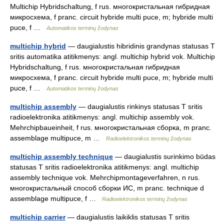
Multichip Hybridschaltung, f rus. многокристальная гибридная
микросхема, f pranc. circuit hybride multi puce, m; hybride multi
puce, f …
Automatikos terminų žodynas
multichip hybrid
— daugialustis hibridinis grandynas statusas T
sritis automatika atitikmenys: angl. multichip hybrid vok. Multichip
Hybridschaltung, f rus. многокристальная гибридная
микросхема, f pranc. circuit hybride multi puce, m; hybride multi
puce, f …
Automatikos terminų žodynas
multichip assembly
— daugialustis rinkinys statusas T sritis
radioelektronika atitikmenys: angl. multichip assembly vok.
Mehrchipbaueinheit, f rus. многокристальная сборка, m pranc.
assemblage multipuce, m …
Radioelektronikos terminų žodynas
multichip assembly technique
— daugialustis surinkimo būdas
statusas T sritis radioelektronika atitikmenys: angl. multichip
assembly technique vok. Mehrchipmontageverfahren, n rus.
многокристальный способ сборки ИС, m pranc. technique d
assemblage multipuce, f …
Radioelektronikos terminų žodynas
multichip carrier
— daugialustis laikiklis statusas T sritis