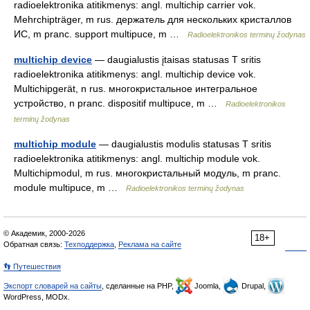
radioelektronika atitikmenys: angl. multichip carrier vok.
Mehrchipträger, m rus. держатель для нескольких кристаллов
ИС, m pranc. support multipuce, m …
Radioelektronikos terminų žodynas
multichip device
— daugialustis įtaisas statusas T sritis
radioelektronika atitikmenys: angl. multichip device vok.
Multichipgerät, n rus. многокристальное интегральное
устройство, n pranc. dispositif multipuce, m …
Radioelektronikos
terminų žodynas
multichip module
— daugialustis modulis statusas T sritis
radioelektronika atitikmenys: angl. multichip module vok.
Multichipmodul, m rus. многокристальный модуль, m pranc.
module multipuce, m …
Radioelektronikos terminų žodynas
© Академик, 2000-2026
18+
Обратная связь:
Техподдержка
,
Реклама на сайте
👣 Путешествия
Экспорт словарей на сайты
, сделанные на PHP,
Joomla,
Drupal,
WordPress, MODx.