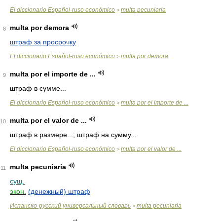
El diccionario Español-ruso económico
multa pecuniaria
>
multa por demora
8
штраф за просрочку
El diccionario Español-ruso económico
multa por demora
>
multa por el importe de ...
9
штраф в сумме...
El diccionario Español-ruso económico
multa por el importe de ...
>
multa por el valor de ...
10
штраф в размере...; штраф на сумму...
El diccionario Español-ruso económico
multa por el valor de ...
>
multa pecuniaria
11
сущ.
экон.
(денежный) штраф
Испанско-русский универсальный словарь
multa pecuniaria
>