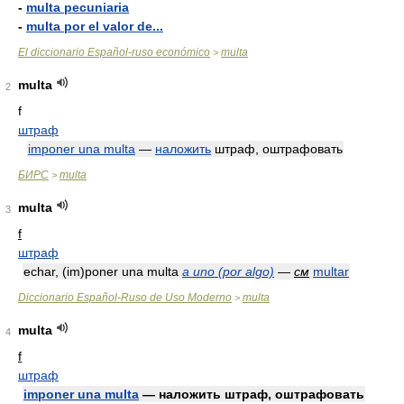
-
multa pecuniaria
-
multa por el valor de...
El diccionario Español-ruso económico
multa
>
multa
2
f
штраф
imponer una multa
—
наложить
штраф, оштрафовать
БИРС
multa
>
multa
3
f
штраф
echar, (im)poner una multa
a uno (por algo)
—
см
multar
Diccionario Español-Ruso de Uso Moderno
multa
>
multa
4
f
штраф
imponer una multa
— наложить штраф, оштрафовать