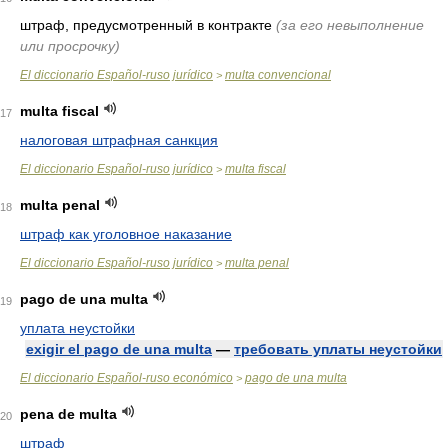
штраф, предусмотренный в контракте
(за его невыполнение
или просрочку)
El diccionario Español-ruso jurídico
multa convencional
>
multa fiscal
17
налоговая штрафная санкция
El diccionario Español-ruso jurídico
multa fiscal
>
multa penal
18
штраф как уголовное наказание
El diccionario Español-ruso jurídico
multa penal
>
pago de una multa
19
уплата неустойки
exigir el pago de una multa
—
требовать уплаты неустойки
El diccionario Español-ruso económico
pago de una multa
>
pena de multa
20
штраф