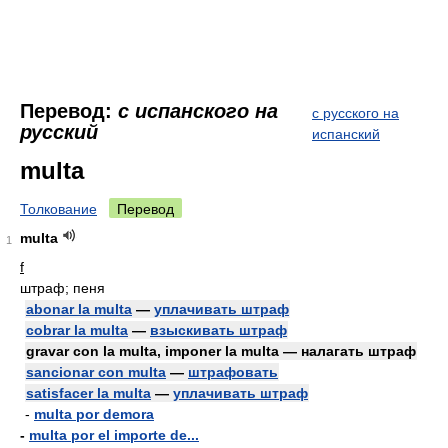
Перевод:
с испанского на
с русского на
русский
испанский
multa
Толкование
Перевод
multa
1
f
штраф; пеня
abonar la multa
—
уплачивать штраф
cobrar la multa
—
взыскивать штраф
gravar con la multa, imponer la multa — налагать штраф
sancionar con multa
—
штрафовать
satisfacer la multa
—
уплачивать штраф
-
multa por demora
-
multa por el importe de...