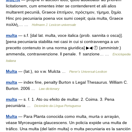
licitationem, cum ementes inter se contenderent et alii alios
multarent pecuniâ, Graece ἐπιτίμιον, πρόςτιμον, τίμημα, ξημία.
Hinc pro pecuniaria poena vox sumi coepit; quia multa, Graece
πολλὴ,… …
Hofmann J. Lexicon universale
multa
— s.f. [dal lat. multa, voce italica (prob. sannita o osca)].
[pena pecuniaria stabilita nei casi in cui si contravvenga a un
precetto contenuto in una norma giuridica] ▶◀ Ⓣ (amministr.)
ammenda, contravvenzione. ‖ penale. ⇑ sanzione… …
Enciclopedia
Italiana
Multa
— (lat.), so v.w. Mulcta …
Pierer's Universal-Lexikon
multa
— index fine, penalty Burton s Legal Thesaurus. William C.
Burton. 2006 …
Law dictionary
multa
— s. f. 1. Ato ou efeito de multar. 2. Coima. 3. Pena
pecuniária …
Dicionário da Língua Portuguesa
Multa
— Para Planta conocida como multa, murta o arrayán,
véase Myrceugenia glaucescens. Un policía expide una multa de
tráfico. Una multa (del latín multa) o multa pecuniaria es la sanción