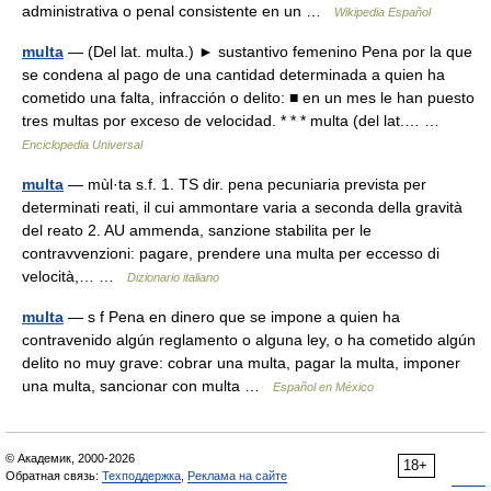
administrativa o penal consistente en un …
Wikipedia Español
multa
— (Del lat. multa.) ► sustantivo femenino Pena por la que
se condena al pago de una cantidad determinada a quien ha
cometido una falta, infracción o delito: ■ en un mes le han puesto
tres multas por exceso de velocidad. * * * multa (del lat.… …
Enciclopedia Universal
multa
— mùl·ta s.f. 1. TS dir. pena pecuniaria prevista per
determinati reati, il cui ammontare varia a seconda della gravità
del reato 2. AU ammenda, sanzione stabilita per le
contravvenzioni: pagare, prendere una multa per eccesso di
velocità,… …
Dizionario italiano
multa
— s f Pena en dinero que se impone a quien ha
contravenido algún reglamento o alguna ley, o ha cometido algún
delito no muy grave: cobrar una multa, pagar la multa, imponer
una multa, sancionar con multa …
Español en México
© Академик, 2000-2026
18+
Обратная связь:
Техподдержка
,
Реклама на сайте