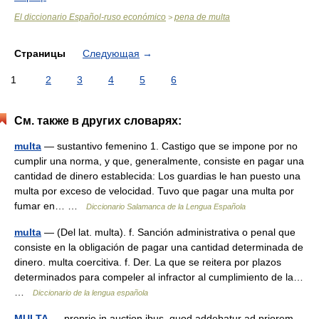
El diccionario Español-ruso económico
pena de multa
>
Страницы
Следующая
→
1
2
3
4
5
6
См. также в других словарях:
multa
— sustantivo femenino 1. Castigo que se impone por no
cumplir una norma, y que, generalmente, consiste en pagar una
cantidad de dinero establecida: Los guardias le han puesto una
multa por exceso de velocidad. Tuvo que pagar una multa por
fumar en… …
Diccionario Salamanca de la Lengua Española
multa
— (Del lat. multa). f. Sanción administrativa o penal que
consiste en la obligación de pagar una cantidad determinada de
dinero. multa coercitiva. f. Der. La que se reitera por plazos
determinados para compeler al infractor al cumplimiento de la…
…
Diccionario de la lengua española
MULTA
— proprie in auction ibus, quod addebatur ad priorem