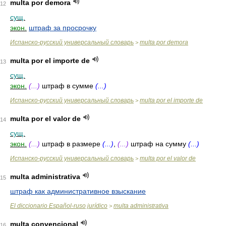
multa por demora
12
сущ.
экон.
штраф за просрочку
Испанско-русский универсальный словарь
multa por demora
>
multa por el importe de
13
сущ.
экон.
(...)
штраф в сумме
(...)
Испанско-русский универсальный словарь
multa por el importe de
>
multa por el valor de
14
сущ.
экон.
(...)
штраф в размере
(...)
,
(...)
штраф на сумму
(...)
Испанско-русский универсальный словарь
multa por el valor de
>
multa administrativa
15
штраф как административное взыскание
El diccionario Español-ruso jurídico
multa administrativa
>
multa convencional
16