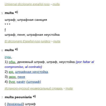
Universal diccionario español-ruso
multa
>
multa
5
штраф; штрафная санкция
* * *
f
штраф; пеня; штрафная неустойка
El diccionario Español-ruso jurídico
multa
>
multa
6
сущ.
1)
общ.
денежный штраф, штраф, неустойка
(por faltar al
compromiso, al contrato)
2)
юр.
штрафная неустойка
3)
экон.
пеня
4)
бухг.
начёт
(штраф)
Испанско-русский универсальный словарь
multa
>
multa pecuniaria
7
(
денежный
)
штраф