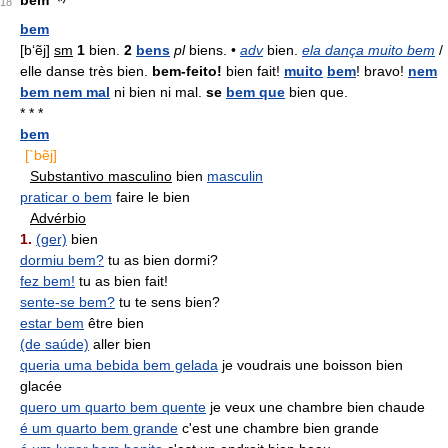
bem
18
bem
[b‘ẽj]
sm
1
bien.
2
bens
pl
biens. •
adv
bien.
ela dança muito bem
/
elle danse très bien.
bem-feito!
bien fait!
muito
bem
! bravo!
nem
bem nem mal
ni bien ni mal.
se
bem que
bien que.
* * *
bem
[`bẽj]
Substantivo masculino
bien
masculin
praticar o bem
faire le bien
Advérbio
1.
(ger)
bien
dormiu bem?
tu as bien dormi?
fez bem!
tu as bien fait!
sente-se bem?
tu te sens bien?
estar bem
être bien
(de saúde)
aller bien
queria uma bebida bem gelada
je voudrais une boisson bien
glacée
quero um quarto bem quente
je veux une chambre bien chaude
é um quarto bem grande
c'est une chambre bien grande