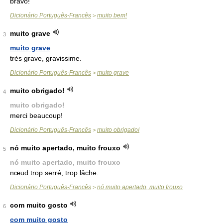
bravo!
Dicionário Português-Francês
muito bem!
>
muito grave
3
muito grave
très grave, gravissime.
Dicionário Português-Francês
muito grave
>
muito obrigado!
4
muito obrigado!
merci beaucoup!
Dicionário Português-Francês
muito obrigado!
>
nó muito apertado, muito frouxo
5
nó muito apertado, muito frouxo
nœud trop serré, trop lâche.
Dicionário Português-Francês
nó muito apertado, muito frouxo
>
com muito gosto
6
com muito gosto