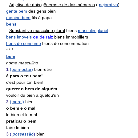
Adjetivo de dois gêneros e de dois números
(
pejorativo
)
gente bem
des gens bien
menino bem
fils à papa
bens
Substantivo masculino plural
biens
masculin pluriel
bens imóveis
ou
de raiz
biens immobiliers
bens de consumo
biens de consommation
* * *
bem
nome masculino
1
(bem-estar)
bien-être
é para o teu bem!
c'est pour ton bien!
querer o bem de alguém
vouloir du bien à quelqu'un
2
(moral)
bien
o bem e o mal
le bien et le mal
praticar o bem
faire le bien
3
(
possessão
)
bien