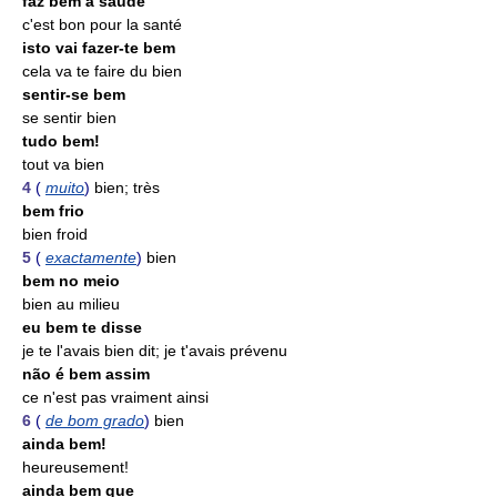
faz bem à saúde
c'est bon pour la santé
isto vai fazer-te bem
cela va te faire du bien
sentir-se bem
se sentir bien
tudo bem!
tout va bien
4
(
muito
)
bien; très
bem frio
bien froid
5
(
exactamente
)
bien
bem no meio
bien au milieu
eu bem te disse
je te l'avais bien dit; je t'avais prévenu
não é bem assim
ce n'est pas vraiment ainsi
6
(
de bom grado
)
bien
ainda bem!
heureusement!
ainda bem que