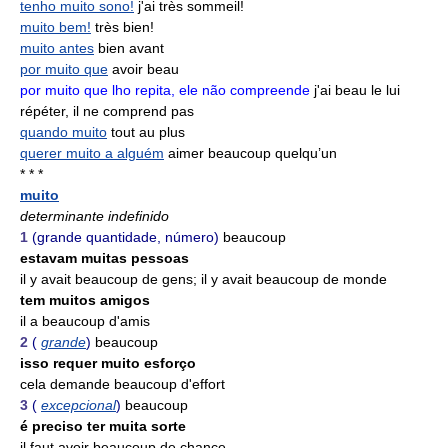
tenho muito sono!
j'ai très sommeil!
muito bem!
très bien!
muito antes
bien avant
por muito que
avoir beau
por muito que lho repita, ele não compreende
j'ai beau le lui
répéter, il ne comprend pas
quando muito
tout au plus
querer muito a alguém
aimer beaucoup quelqu’un
* * *
muito
determinante indefinido
1
(grande quantidade, número)
beaucoup
estavam muitas pessoas
il y avait beaucoup de gens; il y avait beaucoup de monde
tem muitos amigos
il a beaucoup d'amis
2
(
grande
)
beaucoup
isso requer muito esforço
cela demande beaucoup d'effort
3
(
excepcional
)
beaucoup
é preciso ter muita sorte
il faut avoir beaucoup de chance