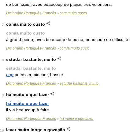
de bon cœur, avec beaucoup de plaisir, très volontiers.
Dicionário Português-Francês
com muito gosto
>
com/a muito custo
7
com/a muito custo
à grand peine, avec beaucoup de peine, beaucoup de difficulté.
Dicionário Português-Francês
com/a muito custo
>
estudar bastante, muito
8
estudar bastante, muito
pop
potasser, piocher, bosser.
Dicionário Português-Francês
estudar bastante, muito
>
há muito o que fazer
9
há muito o que fazer
il y a beaucoup à faire.
Dicionário Português-Francês
há muito o que fazer
>
levar muito longe a gozação
10