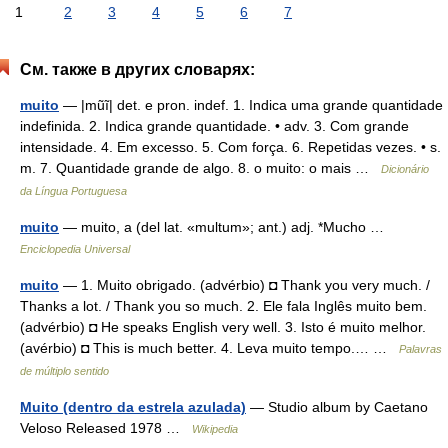
1
2
3
4
5
6
7
См. также в других словарях:
muito
— |mũĩ| det. e pron. indef. 1. Indica uma grande quantidade
indefinida. 2. Indica grande quantidade. • adv. 3. Com grande
intensidade. 4. Em excesso. 5. Com força. 6. Repetidas vezes. • s.
m. 7. Quantidade grande de algo. 8. o muito: o mais …
Dicionário
da Língua Portuguesa
muito
— muito, a (del lat. «multum»; ant.) adj. *Mucho …
Enciclopedia Universal
muito
— 1. Muito obrigado. (advérbio) ◘ Thank you very much. /
Thanks a lot. / Thank you so much. 2. Ele fala Inglês muito bem.
(advérbio) ◘ He speaks English very well. 3. Isto é muito melhor.
(avérbio) ◘ This is much better. 4. Leva muito tempo.… …
Palavras
de múltiplo sentido
Muito (dentro da estrela azulada)
— Studio album by Caetano
Veloso Released 1978 …
Wikipedia