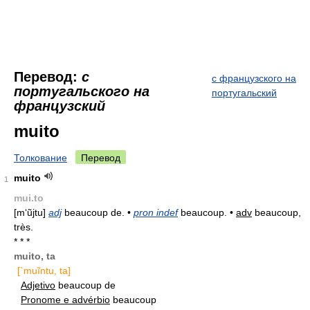
Перевод:
с
с французского на
португальского на
португальский
французский
muito
Толкование
Перевод
muito
1
mui.to
[m‘ũjtu]
adj
beaucoup de. •
pron indef
beaucoup. •
adv
beaucoup,
très.
* * *
muito, ta
[`muĩntu, ta]
Adjetivo
beaucoup de
Pronome e advérbio
beaucoup