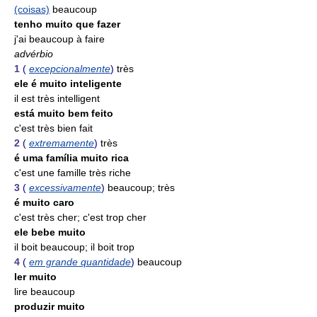
(coisas)
beaucoup
tenho muito que fazer
j'ai beaucoup à faire
advérbio
1
(
excepcionalmente
)
très
ele é muito inteligente
il est très intelligent
está muito bem feito
c'est très bien fait
2
(
extremamente
)
très
é uma família muito rica
c'est une famille très riche
3
(
excessivamente
)
beaucoup; très
é muito caro
c'est très cher; c'est trop cher
ele bebe muito
il boit beaucoup; il boit trop
4
(
em grande quantidade
)
beaucoup
ler muito
lire beaucoup
produzir muito