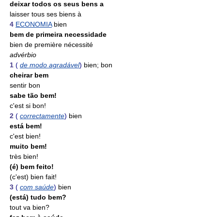
deixar todos os seus bens a
laisser tous ses biens à
4
ECONOMIA
bien
bem de primeira necessidade
bien de première nécessité
advérbio
1
(
de modo agradável
)
bien; bon
cheirar bem
sentir bon
sabe tão bem!
c'est si bon!
2
(
correctamente
)
bien
está bem!
c'est bien!
muito bem!
très bien!
(é) bem feito!
(c'est) bien fait!
3
(
com saúde
)
bien
(está) tudo bem?
tout va bien?