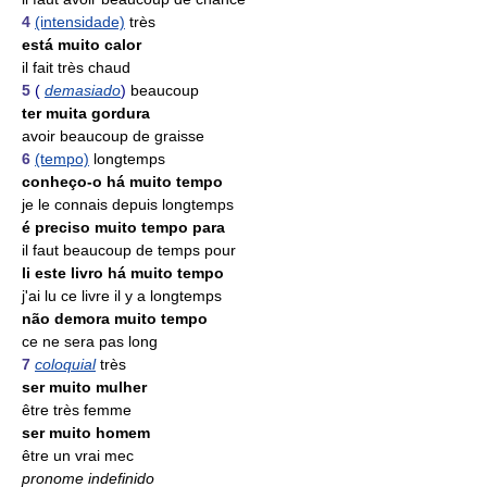
4
(intensidade)
très
está muito calor
il fait très chaud
5
(
demasiado
)
beaucoup
ter muita gordura
avoir beaucoup de graisse
6
(tempo)
longtemps
conheço-o há muito tempo
je le connais depuis longtemps
é preciso muito tempo para
il faut beaucoup de temps pour
li este livro há muito tempo
j'ai lu ce livre il y a longtemps
não demora muito tempo
ce ne sera pas long
7
coloquial
très
ser muito mulher
être très femme
ser muito homem
être un vrai mec
pronome indefinido