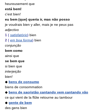
heureusement que
está bem!
c'est bien!
eu bem (que) queria ir, mas não posso
je voudrais bien y aller, mais je ne peux pas
adjectivo
1
(
satisfatório
)
bien
2
(
em boa forma
)
bien
conjunção
bem como
ainsi que
se bem que
si bien que
interjeição
bien!
◆
bens de consumo
biens de consommation
◆
bens de sacristão cantando vem cantando vão
ce qui vient de la flûte retourne au tambour
◆
gente de bem
des gens bien