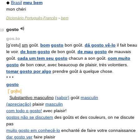
◆
Brasil
meu bem
mon chéri
Dicionário Português-Francês
bem
>
gosto
19
gos.to
[g‘ostu]
sm
goût.
bom
gosto
bon goût.
dá gosto vê-lo
il fait beau
le voir.
de bom
gosto
de bon goût.
de mau
gosto
de mauvais
goût.
cada um tem seu gosto
chacun a son goût.
com muito
gosto
de bon cœur, avec beaucoup de plaisir, très volontiers.
tomar gosto por algo
prendre goût à quelque chose.
* * *
gosto
[`goʃtu]
Substantivo masculino
(sabor)
goût
masculin
(apreciação)
plaisir
masculin
com todo o gosto!
avec plaisir!
gostos não se discutem
des goûts et des couleurs, on ne discute
pas
muito gosto em conhecê-lo
enchanté de faire votre connaissance
dar gosto ver
faire plaisir