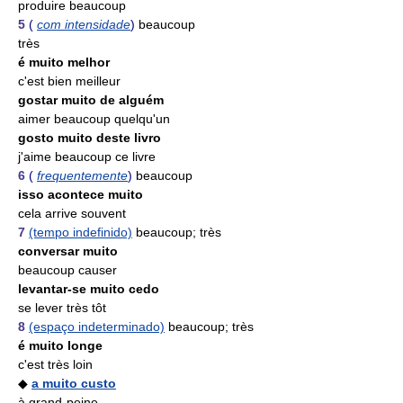
produire beaucoup
5
(
com intensidade
)
beaucoup
très
é muito melhor
c'est bien meilleur
gostar muito de alguém
aimer beaucoup quelqu'un
gosto muito deste livro
j'aime beaucoup ce livre
6
(
frequentemente
)
beaucoup
isso acontece muito
cela arrive souvent
7
(tempo indefinido)
beaucoup; très
conversar muito
beaucoup causer
levantar-se muito cedo
se lever très tôt
8
(espaço indeterminado)
beaucoup; très
é muito longe
c'est très loin
◆
a muito custo
à grand-peine