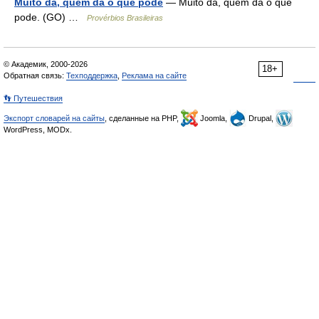
Muito dá, quem dá o que pode
— Muito dá, quem dá o que
pode. (GO) …
Provérbios Brasileiras
© Академик, 2000-2026
18+
Обратная связь:
Техподдержка
,
Реклама на сайте
👣 Путешествия
Экспорт словарей на сайты
, сделанные на PHP,
Joomla,
Drupal,
WordPress, MODx.