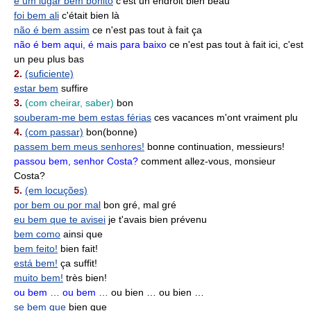
é um lugar bem bonito
c'est un endroit bien beau
foi bem ali
c'était bien là
não é bem assim
ce n'est pas tout à fait ça
não é bem aqui, é mais para baixo
ce n'est pas tout à fait ici, c'est
un peu plus bas
2.
(suficiente)
estar bem
suffire
3.
(com cheirar, saber)
bon
souberam-me bem estas férias
ces vacances m'ont vraiment plu
4.
(com passar)
bon(bonne)
passem bem meus senhores!
bonne continuation, messieurs!
passou bem, senhor Costa?
comment allez-vous, monsieur
Costa?
5.
(em locuções)
por bem ou por mal
bon gré, mal gré
eu bem que te avisei
je t'avais bien prévenu
bem como
ainsi que
bem feito!
bien fait!
está bem!
ça suffit!
muito bem!
très bien!
ou bem … ou bem …
ou bien … ou bien …
se bem que
bien que