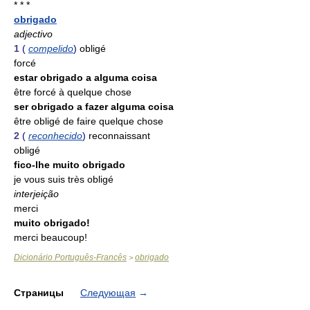
* * *
obrigado
adjectivo
1
(
compelido
)
obligé
forcé
estar obrigado a alguma coisa
être forcé à quelque chose
ser obrigado a fazer alguma coisa
être obligé de faire quelque chose
2
(
reconhecido
)
reconnaissant
obligé
fico-lhe muito obrigado
je vous suis très obligé
interjeição
merci
muito obrigado!
merci beaucoup!
Dicionário Português-Francês
obrigado
>
Страницы
Следующая
→