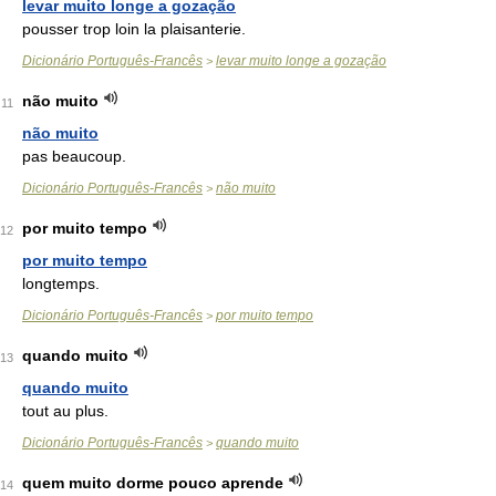
levar muito longe a gozação
pousser trop loin la plaisanterie.
Dicionário Português-Francês
levar muito longe a gozação
>
não muito
11
não muito
pas beaucoup.
Dicionário Português-Francês
não muito
>
por muito tempo
12
por muito tempo
longtemps.
Dicionário Português-Francês
por muito tempo
>
quando muito
13
quando muito
tout au plus.
Dicionário Português-Francês
quando muito
>
quem muito dorme pouco aprende
14