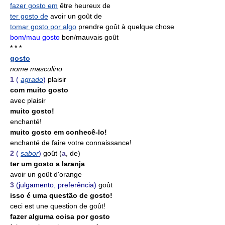
fazer gosto em
être heureux de
ter gosto de
avoir un goût de
tomar gosto por algo
prendre goût à quelque chose
bom/mau gosto
bon/mauvais goût
* * *
gosto
nome masculino
1
(
agrado
)
plaisir
com muito gosto
avec plaisir
muito gosto!
enchanté!
muito gosto em conhecê-lo!
enchanté de faire votre connaissance!
2
(
sabor
)
goût (
a
, de)
ter um gosto a laranja
avoir un goût d'orange
3
(julgamento, preferência)
goût
isso é uma questão de gosto!
ceci est une question de goût!
fazer alguma coisa por gosto