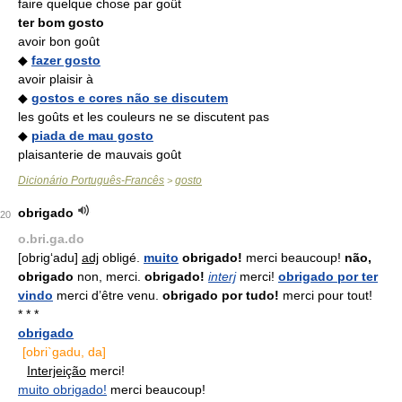
faire quelque chose par goût
ter bom gosto
avoir bon goût
◆
fazer gosto
avoir plaisir à
◆
gostos e cores não se discutem
les goûts et les couleurs ne se discutent pas
◆
piada de mau gosto
plaisanterie de mauvais goût
Dicionário Português-Francês
gosto
>
obrigado
20
o.bri.ga.do
[obrig‘adu]
adj
obligé.
muito
obrigado!
merci beaucoup!
não,
obrigado
non, merci.
obrigado!
interj
merci!
obrigado por ter
vindo
merci d’être venu.
obrigado por tudo!
merci pour tout!
* * *
obrigado
[obri`gadu, da]
Interjeição
merci!
muito obrigado!
merci beaucoup!