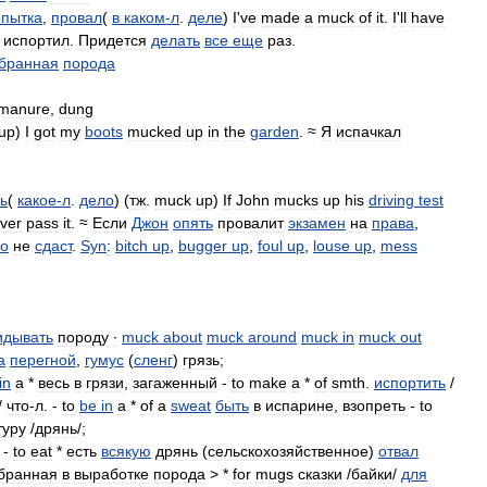
опытка
,
провал
(
в
каком
-
л
.
деле
)
I
'
ve
made
a
muck
of
it
.
I
'
ll
have
испортил
.
Придется
делать
все
еще
раз
.
бранная
порода
manure
,
dung
up
)
I
got
my
boots
mucked
up
in
the
garden
. ≈
Я
испачкал
ть
(
какое
-
л
.
дело
) (
тж
.
muck
up
)
If
John
mucks
up
his
driving
test
ver
pass
it
. ≈
Если
Джон
опять
провалит
экзамен
на
права
,
го
не
сдаст
.
Syn
:
bitch
up
,
bugger
up
,
foul
up
,
louse
up
,
mess
идывать
породу
∙
muck
about
muck
around
muck
in
muck
out
а
перегной
,
гумус
(
сленг
)
грязь
;
in
a
*
весь
в
грязи
,
загаженный
-
to
make
a
*
of
smth
.
испортить
/
/
что
-
л
. -
to
be
in
a
*
of
a
sweat
быть
в
испарине
,
взопреть
-
to
туру
/
дрянь
/;
-
to
eat
*
есть
всякую
дрянь
(
сельскохозяйственное
)
отвал
бранная
в
выработке
порода
> *
for
mugs
сказки
/
байки
/
для