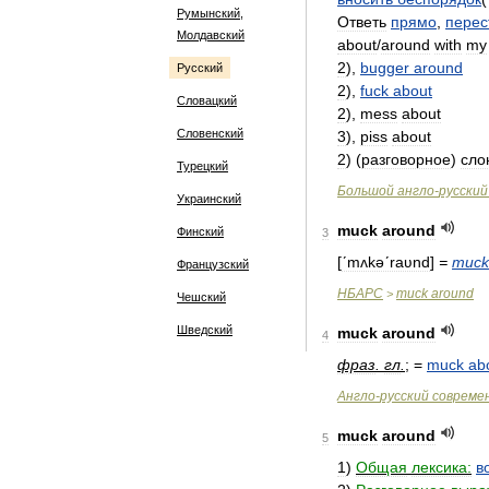
Румынский,
Ответь
прямо
,
перес
Молдавский
about
/
around
with
my
2
),
bugger
around
Русский
2
),
fuck
about
Словацкий
2
),
mess
about
Словенский
3
),
piss
about
2
) (
разговорное
)
сло
Турецкий
Большой
англо
-
русский
Украинский
muck
around
Финский
3
[
ʹmʌkəʹraʋnd
]
=
muck
Французский
НБАРС
muck
around
>
Чешский
Шведский
muck
around
4
фраз
.
гл
.
; =
muck
ab
Англо
-
русский
совреме
muck
around
5
1
)
Общая
лексика:
в