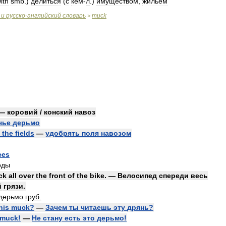
ith
smb
.)
делиться
(
с
кем
-
л
.)
имуществом
,
жильем
и
русско
-
английский
словарь
muck
>
—
коровий
/
конский
навоз
чье
дерьмо
the
fields
—
удобрять
поля
навозом
ces
оды
ck
all
over
the
front
of
the
bike
. —
Велосипед
спереди
весь
й
грязи
.
дерьмо
груб
.
his
muck
?
—
Зачем
ты
читаешь
эту
дрянь
?
muck
!
—
Не
стану
есть
это
дерьмо
!