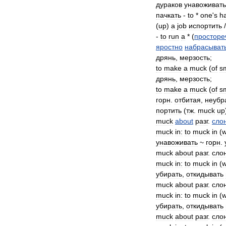
дураков
унавоживать
пачкать
-
to
*
one
'
s
h
(
up
)
a
job
испортить
/
-
to
run
a
* (
просторе
яростно
набрасыват
дрянь
,
мерзость
;
to
make
a
muck
(
of
s
дрянь
,
мерзость
;
to
make
a
muck
(
of
s
горн
.
отбитая
,
неубр
портить
(
тж
.
muck
up
muck
about
разг
.
сло
muck
in:
to
muck
in
(
w
унавоживать
~
горн
.
muck
about
разг
.
сло
muck
in:
to
muck
in
(
w
убирать
,
откидывать
muck
about
разг
.
сло
muck
in:
to
muck
in
(
w
убирать
,
откидывать
muck
about
разг
.
сло