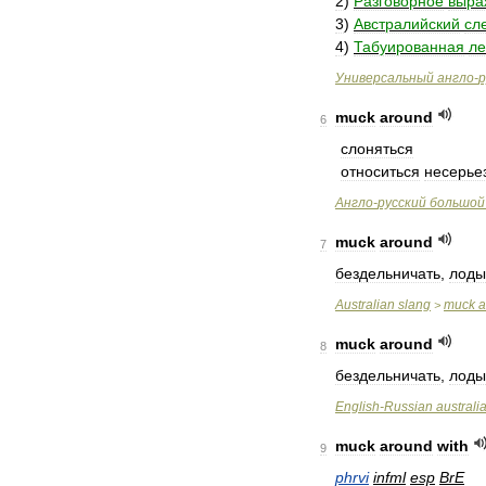
2
)
Разговорное
выра
3
)
Австралийский
сле
4
)
Табуированная
ле
Универсальный
англо
-
р
muck
around
6
слоняться
относиться
несерье
Англо
-
русский
большой
muck
around
7
бездельничать
,
лоды
Australian
slang
muck
a
>
muck
around
8
бездельничать
,
лоды
English
-
Russian
australi
muck
around
with
9
phrvi
infml
esp
BrE