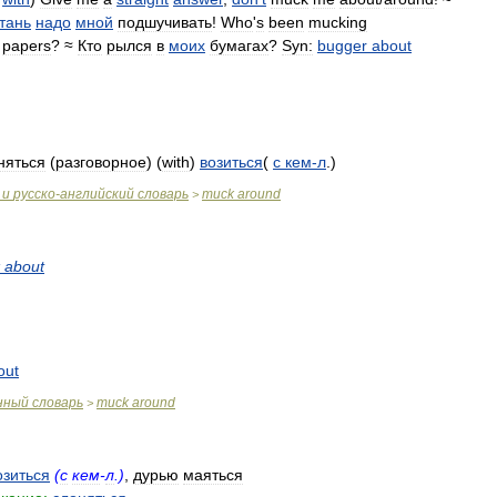
тань
надо
мной
подшучивать
!
Who
'
s
been
mucking
papers
? ≈
Кто
рылся
в
моих
бумагах
?
Syn:
bugger
about
няться
(
разговорное
) (
with
)
возиться
(
с
кем
-
л
.)
и
русско
-
английский
словарь
muck
around
>
about
out
нный
словарь
muck
around
>
озиться
(
с
кем
-
л
.)
,
дурью
маяться