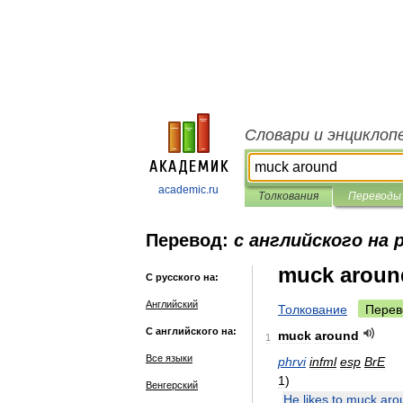
Словари и энциклоп
academic.ru
Толкования
Переводы
Перевод:
с английского на 
muck aroun
С русского на:
Английский
Толкование
Перев
С английского на:
muck
around
1
Все языки
phrvi
infml
esp
BrE
1
)
Венгерский
He
likes
to
muck
aro