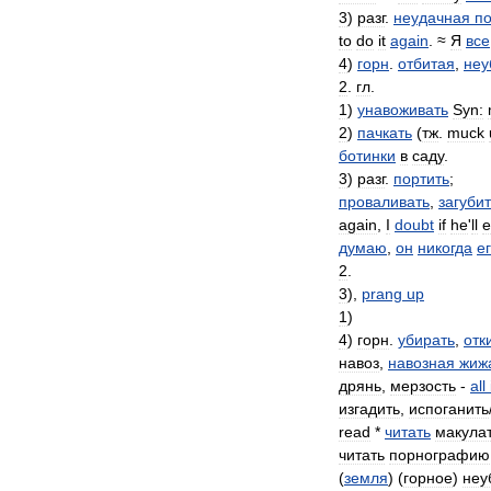
3
)
разг
.
неудачная
п
to
do
it
again
. ≈
Я
все
4
)
горн
.
отбитая
,
неу
2
.
гл
.
1
)
унавоживать
Syn:
2
)
пачкать
(
тж
.
muck
ботинки
в
саду
.
3
)
разг
.
портить
;
проваливать
,
загуби
again
,
I
doubt
if
he
'
ll
e
думаю
,
он
никогда
е
2
.
3
),
prang
up
1
)
4
)
горн
.
убирать
,
отк
навоз
,
навозная
жиж
дрянь
,
мерзость
-
all
изгадить
,
испоганить
read
*
читать
макула
читать
порнографию
(
земля
) (
горное
)
неу