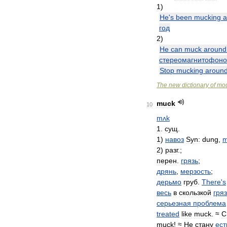
1
)
He
'
s
been
mucking
a
год
2
)
He
can
muck
around
стереомагнитофон
Stop
mucking
aroun
The
new
dictionary
of
mo
muck
10
mʌk
1
.
сущ
.
1
)
навоз
Syn:
dung
,
m
2
)
разг
.;
перен
.
грязь
;
дрянь
,
мерзость
;
дерьмо
груб
.
There
'
s
весь
в
скользкой
гря
серьезная
проблема
treated
like
muck
. ≈
С
muck
! ≈
Не
стану
ест