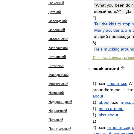
Греческий
"
What
you
been
doin
целый
день
?" - "
Да
Датский
2
)
Исландский
Tell
the
kids
to
stop
m
Many
accidents
are
Испанский
аварий
происходит
Итальянский
3
)
Каталанский
He
'
s
mucking
aroun
Латышский
The
new
dictionary
of
mo
Литовский
muck
around
2
Македонский
1
)
разг
.
слоняться
Wh
Монгольский
around
/
around
. ≈
Что
Немецкий
about
Нидерландский
1
),
about
laze
,
mess
1
),
mess
around
Норвежский
1
),
piss
about
Польский
1
)
2
)
разг
.
относиться
(
к
Португальский
вносить
беспорядок