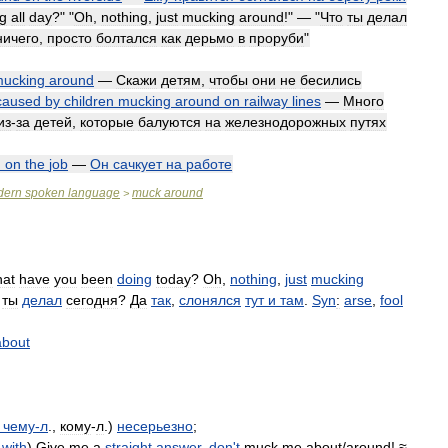
g
all
day
?" "
Oh
,
nothing
,
just
mucking
around
!" — "
Что
ты
делал
ничего
,
просто
болтался
как
дерьмо
в
проруби
"
ucking
around
—
Скажи
детям
,
чтобы
они
не
бесились
caused
by
children
mucking
around
on
railway
lines
—
Много
из
-
за
детей
,
которые
балуются
на
железнодорожных
путях
d
on
the
job
—
Он
сачкует
на
работе
dern
spoken
language
muck
around
>
at
have
you
been
doing
today
?
Oh
,
nothing
,
just
mucking
ты
делал
сегодня
?
Да
так
,
слонялся
тут
и
там
.
Syn
:
arse
,
fool
about
чему
-
л
.,
кому
-
л
.)
несерьезно
;
(
with
)
Give
me
a
straight
answer
,
don
'
t
muck
me
about
/
around
! ≈