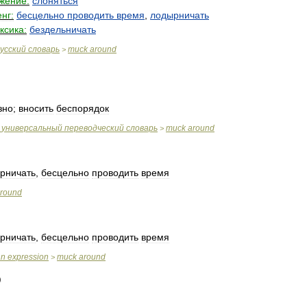
жение:
слоняться
нг:
бесцельно
проводить
время
,
лодырничать
ксика:
бездельничать
усский
словарь
muck
around
>
зно
;
вносить
беспорядок
универсальный
переводческий
словарь
muck
around
>
рничать
,
бесцельно
проводить
время
round
рничать
,
бесцельно
проводить
время
an
expression
muck
around
>