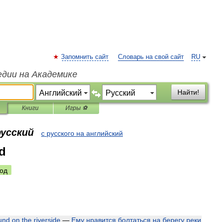
Запомнить сайт
Словарь на свой сайт
RU
едии на Академике
Найти!
Книги
Игры ⚽
русский
с русского на английский
d
од
und
on
the
riverside
—
Ему
нравится
болтаться
на
берегу
реки