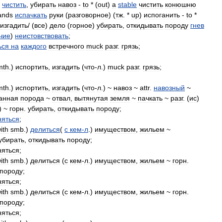
чистить
,
убирать
навоз
-
to
* (
out
)
a
stable
чистить
конюшню
ands
испачкать
руки
(
разговорное
) (
тж
. *
up
)
испоганить
-
to
*
изгадить
/ (
все
)
дело
(
горное
)
убирать
,
откидывать
породу
гнев
чие
)
неистовствовать
;
ься
на
каждого
встречного
muck
разг
.
грязь
;
mth
.)
испортить
,
изгадить
(
что
-
л
.)
muck
разг
.
грязь
;
mth
.)
испортить
,
изгадить
(
что
-
л
.) ~
навоз
~
attr
.
навозный
~
анная
порода
~
отвал
,
вытянутая
земля
~
пачкать
~
разг
. (
ис
)
) ~
горн
.
убирать
,
откидывать
породу
;
няться
;
ith
smb
.)
делиться
(
с
кем
-
л
.)
имуществом
,
жильем
~
убирать
,
откидывать
породу
;
няться
;
ith
smb
.)
делиться
(
с
кем
-
л
.)
имуществом
,
жильем
~
горн
.
породу
;
няться
;
ith
smb
.)
делиться
(
с
кем
-
л
.)
имуществом
,
жильем
~
горн
.
породу
;
няться
;