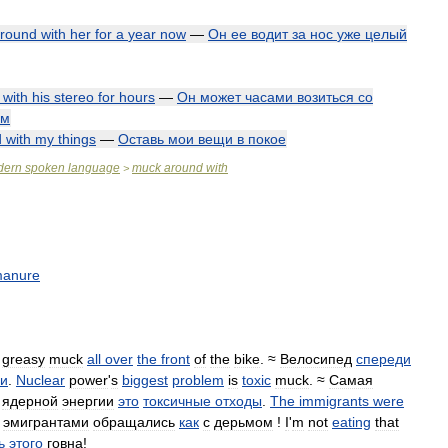
round
with
her
for
a
year
now
—
Он
ее
водит
за
нос
уже
целый
with
his
stereo
for
hours
—
Он
может
часами
возиться
со
ом
d
with
my
things
—
Оставь
мои
вещи
в
покое
dern
spoken
language
muck
around
with
>
anure
greasy
muck
all
over
the
front
of
the
bike
. ≈
Велосипед
спереди
зи
.
Nuclear
power
'
s
biggest
problem
is
toxic
muck
. ≈
Самая
ядерной
энергии
это
токсичные
отходы
.
The
immigrants
were
эмигрантами
обращались
как
с
дерьмом
!
I
'
m
not
eating
that
ь
этого
говна
!