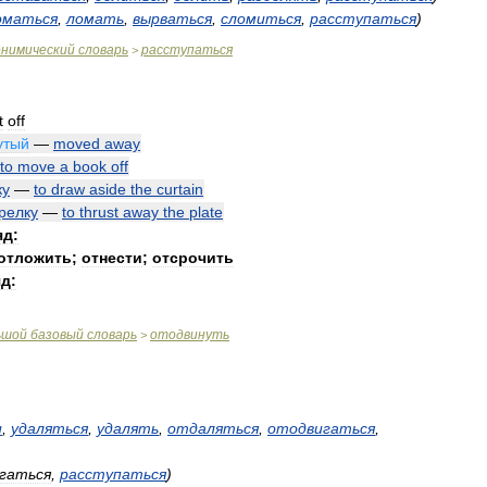
оматься
,
ломать
,
вырваться
,
сломиться
,
расступаться
)
онимический
словарь
расступаться
>
t
off
утый
—
moved
away
to
move
a
book
off
ку
—
to
draw
aside
the
curtain
релку
—
to
thrust
away
the
plate
яд:
отложить
;
отнести
;
отсрочить
д:
ьшой
базовый
словарь
отодвинуть
>
и
,
удаляться
,
удалять
,
отдаляться
,
отодвигаться
,
гаться
,
расступаться
)