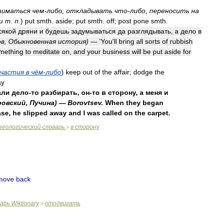
ниматься
чем
-
либо
,
откладывать
что
-
либо
,
переносить
на
и
т
.
п
.
)
put
smth
.
aside
;
put
smth
.
off
;
post
pone
smth
.
сякой
дряни
и
будешь
задумываться
да
разглядывать
,
а
дело
в
ов
,
Обыкновенная
история
)
— '
You
'
ll
bring
all
sorts
of
rubbish
mething
to
meditate
on
,
and
your
business
will
be
put
aside
for
участия
в
чём
-
либо
)
keep
out
of
the
affair
;
dodge
the
ay
али
дело
-
то
разбирать
,
он
-
то
в
сторону
,
а
меня
и
овский
,
Пучина
)
—
Borovtsev
.
When
they
began
ase
,
he
slipped
away
and
I
was
called
on
the
carpet
.
зеологический
словарь
в
сторону
>
move
back
варь
Wiktionary
отодвигать
>