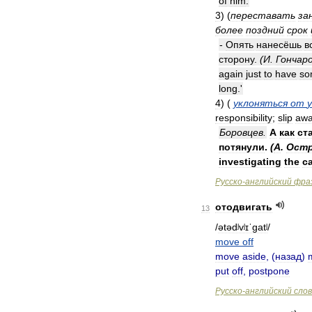
of
him
.
3
)
(
переставать
за
более
поздний
срок
-
Опять
нанесёшь
в
сторону
.
(
И
.
Гончар
again
just
to
have
so
long
.'
4
)
(
уклоняться
от
responsibility
;
slip
aw
Боровцев
.
А
как
ст
потянули
.
(
А
.
Остр
investigating
the
c
Русско
-
английский
фра
отодвигать
13
/
ətədʲvʲɪˈgatʲ
/
move
off
move
aside
, (
назад
)
put
off
,
postpone
Русско
-
английский
сло