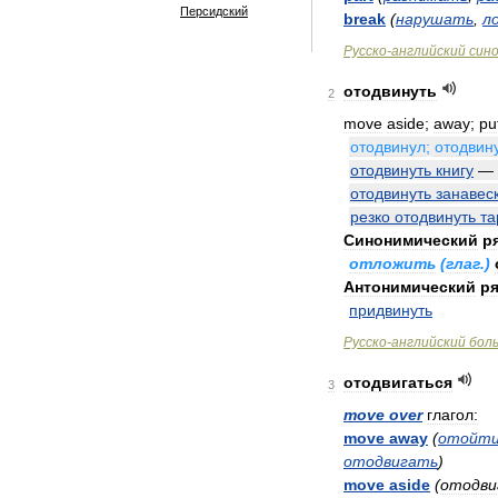
Персидский
break
(
нарушать
,
л
Русско
-
английский
син
отодвинуть
2
move
aside
;
away
;
pu
отодвинул
;
отодвин
отодвинуть
книгу
—
отодвинуть
занавес
резко
отодвинуть
та
Синонимический
р
отложить
(
глаг
.)
Антонимический
ря
придвинуть
Русско
-
английский
бол
отодвигаться
3
move
over
глагол:
move
away
(
отойт
отодвигать
)
move
aside
(
отодви