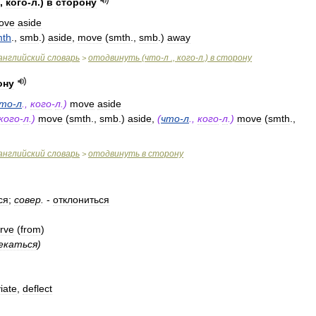
,
кого
-
л
.)
в
сторону
ove
aside
mth
.,
smb
.)
aside
,
move
(
smth
.,
smb
.)
away
английский
словарь
отодвинуть
(
что
-
л
.,
кого
-
л
.)
в
сторону
>
ону
то
-
л
.,
кого
-
л
.)
move
aside
кого
-
л
.)
move
(
smth
.,
smb
.)
aside
,
(
что
-
л
.,
кого
-
л
.)
move
(
smth
.,
английский
словарь
отодвинуть
в
сторону
>
ся
;
совер
.
-
отклониться
rve
(
from
)
екаться
)
iate
,
deflect