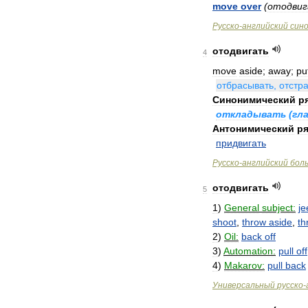
move
over
(
отодвиг
Русско
-
английский
син
отодвигать
4
move
aside
;
away
;
pu
отбрасывать
,
отстр
Синонимический
р
откладывать
(
гл
Антонимический
ря
придвигать
Русско
-
английский
бол
отодвигать
5
1
)
General
subject:
je
shoot
,
throw
aside
,
th
2
)
Oil:
back
off
3
)
Automation:
pull
off
4
)
Makarov:
pull
back
Универсальный
русско
-