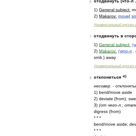
отодвинуть
(
что
-
л
.
6
1
)
General
subject:
m
2
)
Makarov:
move
(
s
Универсальный
русско
-
отодвинуть
в
стор
7
1
)
General
subject:
(
ч
2
)
Makarov:
(
что
-
л
.,
smb
.)
away
Универсальный
русско
-
отклониться
8
несовер
.
-
отклонять
1
)
bend
/
move
aside
2
)
deviate
(
from
);
swe
3
)
(
от
чего
-
л
.;
отвл
digress
(
from
)
* * *
bend
/
move
aside
;
dev
* * *