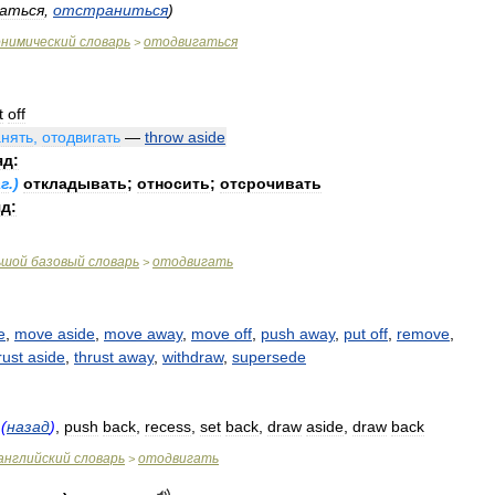
аться
,
отстраниться
)
онимический
словарь
отодвигаться
>
t
off
анять
,
отодвигать
—
throw
aside
яд:
аг
.)
откладывать
;
относить
;
отсрочивать
д:
ьшой
базовый
словарь
отодвигать
>
e
,
move
aside
,
move
away
,
move
off
,
push
away
,
put
off
,
remove
,
rust
aside
,
thrust
away
,
withdraw
,
supersede
(
назад
)
,
push
back
,
recess
,
set
back
,
draw
aside
,
draw
back
английский
словарь
отодвигать
>