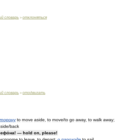
ий
словарь
отклоняться
>
ий
словарь
отодвигать
>
сторону
to
move
aside
,
to
move
/
to
go
away
,
to
walk
away
;
side
/
back
ефо́на
! —
hold
on
,
please
!
нспорте
to
leave
,
to
depart
;
о
пароходе
to
sail