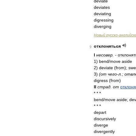
deviate
deviates
deviating
digressing
diverging
Новый
русско
-
английск
отклоняться
9
I
несовер
.
-
отклонят
1
)
bend
/
move
aside
2
)
deviate
(
from
);
swe
3
)
(
от
чего
-
л
.;
отвл
digress
(
from
)
II
страд
.
от
отклоня
* * *
bend
/
move
aside
;
dev
* * *
depart
discursively
diverge
divergently