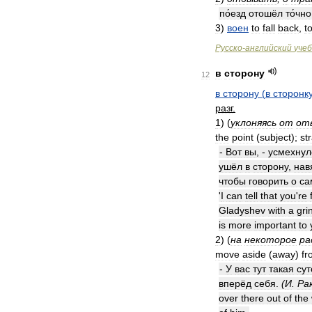
по́езд
отошёл
то́чно
3
)
воен
to
fall
back
,
t
Русско
-
английский
уче
в
сторону
12
в
сторону
(
в
сторонк
разг
.
1
)
(
уклоняясь
от
от
the
point
(
subject
);
st
-
Вот
вы
, -
усмехнул
ушёл
в
сторону
,
нав
чтобы
говорить
о
са
'
I
can
tell
that
you
'
re
Gladyshev
with
a
gri
is
more
important
to
2
)
(
на
некоторое
ра
move
aside
(
away
)
fr
-
У
вас
тут
такая
сут
вперёд
себя
.
(
И
.
Ра
over
there
out
of
the