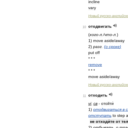
incline
vary
Новый
русско
-
английск
отодвигать
10
(
кого
-
л
./
что
-
л
.
)
1
)
move
aside
/
away
2
)
разг
.
(
о
сроке
)
put
off
* * *
remove
* * *
move
aside
/
away
Новый
русско
-
английск
отходить
11
vi
;
св
-
отойти́
1
)
отодвигаться
в
отступать
to
step
a
не
отходи́те
от
тел
2
)
отбывать
,
о
тра