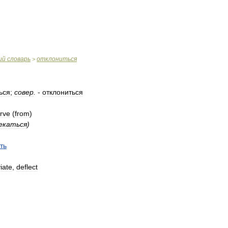
ий
словарь
отклониться
>
ься
;
совер
.
-
отклониться
rve
(
from
)
екаться
)
ть
iate
,
deflect