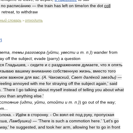
по
расписа́нию
—
the
train
has
left
on
time
/
on
the
dot
coll
o
retreat
,
to
withdraw
бный
словарь
отходить
>
у
)
вета
,
темы
разговора
(
уйти
,
увести
и
т
.
п
.)
)
wander
from
ray
off
the
subject
;
evade
(
parry
)
a
question
ся
Гладышев
, -
сидите
и
с
раздражением
думаете
,
что
я
опять
язываю
вашему
вниманию
собственную
жизнь
,
вместо
того
мом
важном
для
вас
.
(
А
.
Чаковский
,
Свет
далёкой
звезды
)
—
feeling
annoyed
with
me
for
straying
off
the
subject
again
,'
said
n
. '
There
I
go
talking
about
myself
instead
of
telling
you
about
what
you
than
anything
else
.'
сстояние
(
идти
,
уйти
,
отойти
и
т
.
п
.)
)
go
out
of
the
way
;
om
...
олока
. -
Идём
в
сторонку
. -
Он
взял
её
под
руку
,
пропуская
кша
,
Ламбушки
)
— '
There
is
such
a
commotion
here
.' '
Let
'
s
go
way
,'
he
suggested
,
and
took
her
arm
,
allowing
her
to
go
in
front