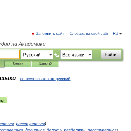
Запомнить сайт
Словарь на свой сайт
RU
едии на Академике
Найти!
Книги
Игры ⚽
 языки
со всех языков на русский
од
гаться
,
расступаться
)
сставаться
,
делиться
,
делить
,
разделять
,
расступаться
)