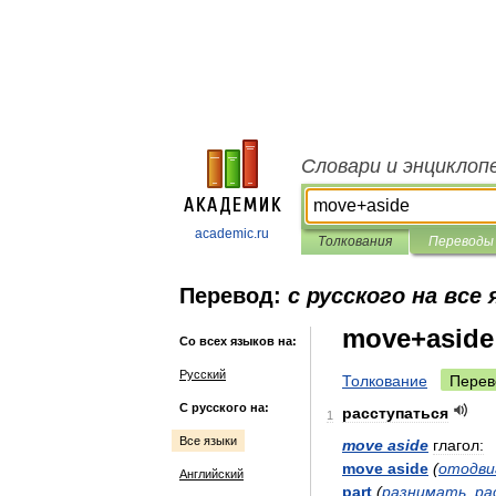
Словари и энциклоп
academic.ru
Толкования
Переводы
Перевод:
с русского на все
move+aside
Со всех языков на:
Русский
Толкование
Перев
С русского на:
расступаться
1
Все языки
move
aside
глагол:
move
aside
(
отодви
Английский
part
(
разнимать
,
ра