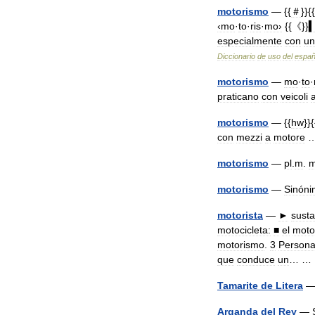
motorismo
— {{
＃
}}{{
‹mo
·
to
·
ris
·
mo›
{{《}}
especialmente
con
un
Diccionario
de
uso
del
españ
motorismo
—
mo
·
to
·
praticano
con
veicoli
motorismo
— {{
hw
}}{
con
mezzi
a
motore
motorismo
—
pl
.
m
.
m
motorismo
—
Sinóni
motorista
—
►
susta
motocicleta:
■
el
moto
motorismo
.
3
Person
que
conduce
un
… 
Tamarite
de
Litera
Arganda
del
Rey
—