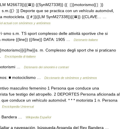
LM
M26673
}}{{
〓
}} {{
SynM27338
}} {{
［
}}
motorismo
{{
］
}}
▍
s
.
m
.{{》}}
Deporte
que
se
practica
con
un
vehículo
automóvil
,
a
motocicleta
. {{
＃
}}{{
LM
SynM27338
}}{{
〓
}} {{
CLAVE
… …
ol
actual
con
sinónimos
y
antónimos
rì
·
smo
s
.
m
.
TS
sport
complesso
delle
attività
sportive
che
si
a
motore
{{
line
}} {{/
line
}}
DATA:
1905
…
Dizionario
italiano
{
motorismo
}}{{/
hw
}}
s
.
m
.
Complesso
degli
sport
che
si
praticano
…
Enciclopedia
di
italiano
otorismi
…
Dizionario
dei
sinonimi
e
contrari
mos:
■
motociclismo
…
Diccionario
de
sinónimos
y
antónimos
ntivo
masculino
femenino
1
Persona
que
conduce
una
rista
fue
testigo
del
atropello
.
2
DEPORTES
Persona
aficionada
al
a
que
conduce
un
vehículo
automóvil
. * * *
motorista
1
n
.
Persona
…
Enciclopedia
Universal
—
Bandera
…
Wikipedia
Español
Saltar
a
navegación
,
búsqueda
Arganda
del
Rey
Bandera
…