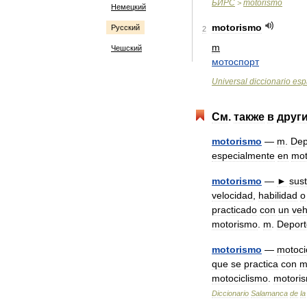
БИРС
motorismo
>
Немецкий
motorismo
Русский
2
m
Чешский
мотоспорт
Universal
diccionario
esp
См
.
также
в
друг
motorismo
—
m
.
Dep
especialmente
en
mot
motorismo
—
►
sust
velocidad
,
habilidad
o
practicado
con
un
veh
motorismo
.
m
.
Deport
motorismo
—
motoci
que
se
practica
con
m
motociclismo
.
motori
Diccionario
Salamanca
de
la