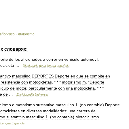
añol
-
ruso
motorismo
>
их
словарях:
orte
de
los
aficionados
a
correr
en
vehículo
automóvil
,
ocicleta
…
Diccionario
de
la
lengua
española
antivo
masculino
DEPORTES
Deporte
en
que
se
compite
en
resistencia
con
motocicletas
. * * *
motorismo
m
. *
Deporte
ículo
de
motor
,
particularmente
con
una
motocicleta
. * * *
e
de
…
Enciclopedia
Universal
clismo
o
motorismo
sustantivo
masculino
1
. (
no
contable
)
Deporte
otocicletas
en
diversas
modalidades:
una
carrera
de
smo
sustantivo
masculino
1
. (
no
contable
)
Motociclismo
…
Lengua
Española