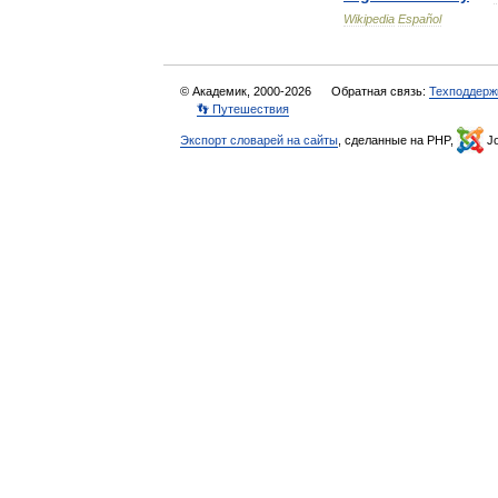
Wikipedia
Español
© Академик, 2000-2026
Обратная связь:
Техподдерж
👣 Путешествия
Экспорт словарей на сайты
, сделанные на PHP,
Jo