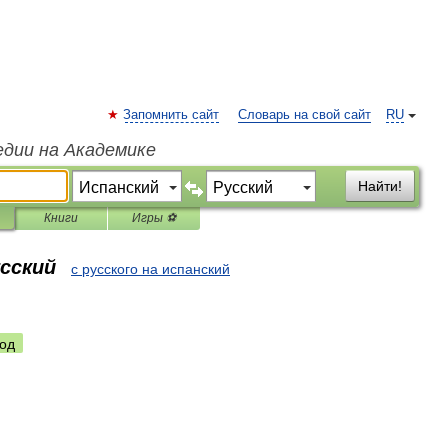
Запомнить сайт
Словарь на свой сайт
RU
едии на Академике
Найти!
Книги
Игры ⚽
усский
с русского на испанский
од