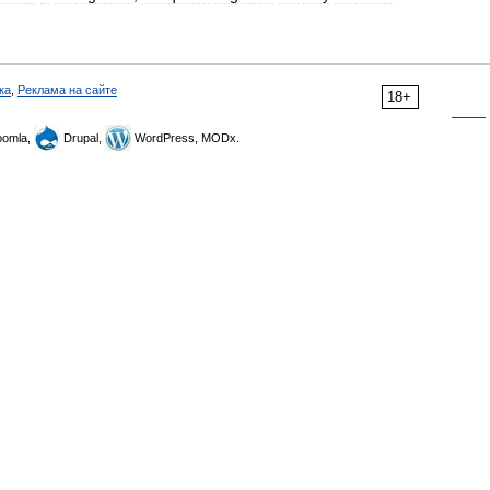
ка
,
Реклама на сайте
18+
omla,
Drupal,
WordPress, MODx.