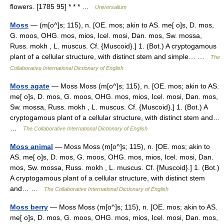
flowers. [1785 95] * * * …
Universalium
Moss
— (m[o^]s; 115), n. [OE. mos; akin to AS. me[ o]s, D. mos,
G. moos, OHG. mos, mios, Icel. mosi, Dan. mos, Sw. mossa,
Russ. mokh , L. muscus. Cf. {Muscoid}.] 1. (Bot.) A cryptogamous
plant of a cellular structure, with distinct stem and simple… …
The
Collaborative International Dictionary of English
Moss agate
— Moss Moss (m[o^]s; 115), n. [OE. mos; akin to AS.
me[ o]s, D. mos, G. moos, OHG. mos, mios, Icel. mosi, Dan. mos,
Sw. mossa, Russ. mokh , L. muscus. Cf. {Muscoid}.] 1. (Bot.) A
cryptogamous plant of a cellular structure, with distinct stem and…
…
The Collaborative International Dictionary of English
Moss animal
— Moss Moss (m[o^]s; 115), n. [OE. mos; akin to
AS. me[ o]s, D. mos, G. moos, OHG. mos, mios, Icel. mosi, Dan.
mos, Sw. mossa, Russ. mokh , L. muscus. Cf. {Muscoid}.] 1. (Bot.)
A cryptogamous plant of a cellular structure, with distinct stem
and… …
The Collaborative International Dictionary of English
Moss berry
— Moss Moss (m[o^]s; 115), n. [OE. mos; akin to AS.
me[ o]s, D. mos, G. moos, OHG. mos, mios, Icel. mosi, Dan. mos,