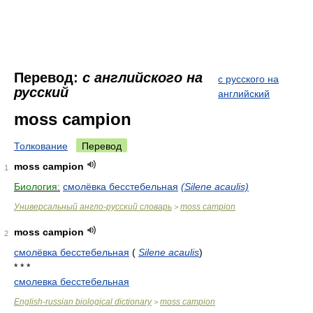
Перевод:
с английского на
с русского на
русский
английский
moss campion
Толкование
Перевод
moss campion
1
Биология:
смолёвка бесстебельная
(Silene acaulis)
Универсальный англо-русский словарь
moss campion
>
moss campion
2
смолёвка бесстебельная
(
Silene acaulis
)
* * *
смолевка бесстебельная
English-russian biological dictionary
moss campion
>