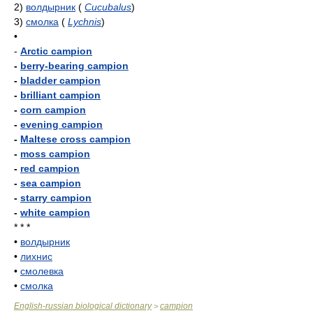
2)
волдырник
(
Cucubalus
)
3)
смолка
(
Lychnis
)
•
-
Arctic campion
-
berry-bearing campion
-
bladder campion
-
brilliant campion
-
corn campion
-
evening campion
-
Maltese cross campion
-
moss campion
-
red campion
-
sea campion
-
starry campion
-
white campion
* * *
•
волдырник
•
лихнис
•
смолевка
•
смолка
English-russian biological dictionary
campion
>