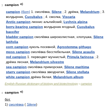
campion
3
campion
(бот)
1. смолёвка,
Silene
; 2. дрёма,
Melandrium
; 3.
волдырник,
Cucubalus
; 4. смолка,
Viscaria
Arctic campion
лихнис альпийский,
Lychnis alpina
berry-bearing campion
волдырник ягодный,
Cucubalus
baccifer
bladder campion
смолёвка широколистная, хлопушка,
Silene
latifolia
corn campion
куколь посевной,
Agrostemma githago
moss campion
смолёвка бесстебельная,
Silene acaulis
red campion
1. первоцвет мучнистый,
Primula farinosa
; 2.
дрёма лесная,
Melandrium silvestre
sea campion
смолёвка приморская,
Silene maritima
starry campion
смолёвка звездчатая,
Silene stellata
white campion
дрёма белая,
Melandrium album
English-Russian dictionary of biology and biotechnology
campion
>
campion
4
бот.
1)
смолёвка
(
Silene
)