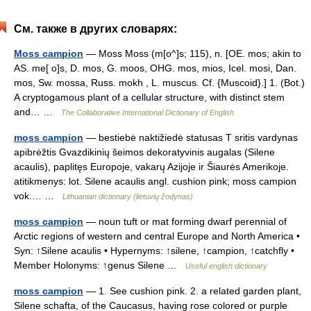
См. также в других словарях:
Moss campion
— Moss Moss (m[o^]s; 115), n. [OE. mos; akin to
AS. me[ o]s, D. mos, G. moos, OHG. mos, mios, Icel. mosi, Dan.
mos, Sw. mossa, Russ. mokh , L. muscus. Cf. {Muscoid}.] 1. (Bot.)
A cryptogamous plant of a cellular structure, with distinct stem
and… …
The Collaborative International Dictionary of English
moss campion
— bestiebė naktižiedė statusas T sritis vardynas
apibrėžtis Gvazdikinių šeimos dekoratyvinis augalas (Silene
acaulis), paplitęs Europoje, vakarų Azijoje ir Šiaurės Amerikoje.
atitikmenys: lot. Silene acaulis angl. cushion pink; moss campion
vok.… …
Lithuanian dictionary (lietuvių žodynas)
moss campion
— noun tuft or mat forming dwarf perennial of
Arctic regions of western and central Europe and North America •
Syn: ↑Silene acaulis • Hypernyms: ↑silene, ↑campion, ↑catchfly •
Member Holonyms: ↑genus Silene …
Useful english dictionary
moss campion
— 1. See cushion pink. 2. a related garden plant,
Silene schafta, of the Caucasus, having rose colored or purple