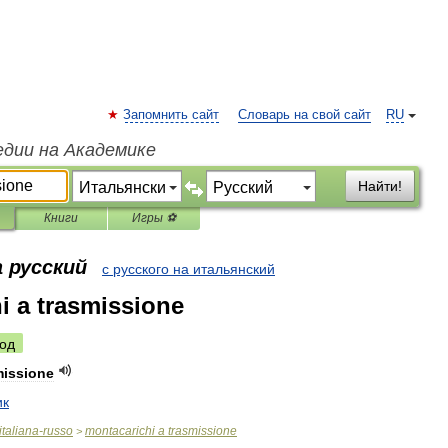
Запомнить сайт
Словарь на свой сайт
RU
едии на Академике
Найти!
Книги
Игры ⚽
 русский
с русского на итальянский
i a trasmissione
од
missione
ик
italiana
-
russo
montacarichi
a
trasmissione
>