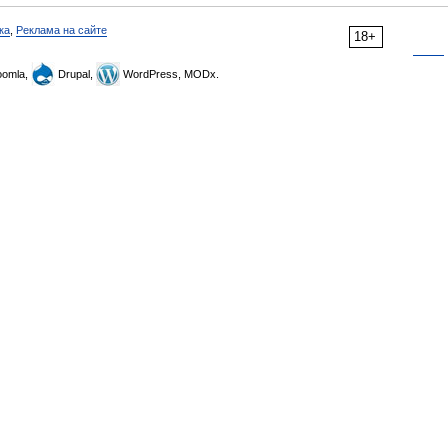
ка
,
Реклама на сайте
18+
omla,
Drupal,
WordPress, MODx.