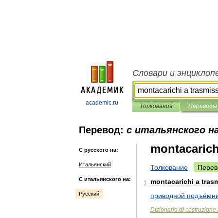
Словари и энциклоп
academic.ru
Толкования
Переводы
Перевод:
с итальянского на
montacarich
С русского на:
Итальянский
Толкование
Перев
С итальянского на:
montacarichi
a
tras
1
Русский
приводной
подъёмн
Dizionario
di
costruzione