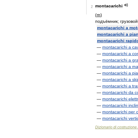
montacarichi
2
(
m
)
подъёмник
;
грузовой
montacarichi
a
mot
montacarichi
a
pia
montacarichi
rapid
—
montacarichi
a
ca
—
montacarichi
a
co
—
montacarichi
a
gra
—
montacarichi
a
ma
—
montacarichi
a
pi
—
montacarichi
a
ski
—
montacarichi
a
tr
—
montacarichi
da
c
—
montacarichi
elett
—
montacarichi
incli
—
montacarichi
per
—
montacarichi
verti
Dizionario
di
costruzione