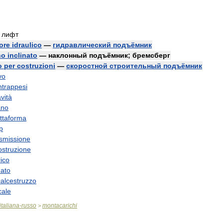
лифт
ore
idraulico
—
гидравлический
подъёмник
no
inclinato
—
наклонный
подъёмник
;
бремсберг
o
per
costruzioni
—
скоростной
строительный
подъёмник
vo
ntrappesi
vità
no
attaforma
p
asmissione
ostruzione
rico
nato
calcestruzzo
cale
italiana
-
russo
montacarichi
>