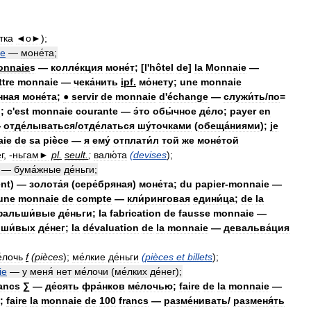
тка
◄о►
);
ie
—
моне́та
;
onnaie
s
—
колле́кция
моне́т
; [
l
'
hôtel
de
]
la
Monnaie
—
ttre
monnaie
—
чека́нить
ipf
.
мо́нету
;
une
monnaie
нная
моне́та
;
●
servir
de
monnaie
d
'
échange
—
служи́ть
/
по
=
й
;
c
'
est
monnaie
courante
—
э́то
обы́чное
де́ло
;
payer
en
—
отде́лываться
/
отде́латься
шу́точками
(
обеща́ниями
);
je
aie
de
sa
pièce
—
я
ему́
отплати́л
той
же
моне́той
г
, -
ньгам►
pl
.
seult
.
;
валю́та
(
devises
);
—
бума́жные
де́ньги
;
ent
) —
золота́я
(
сере́бряная
)
моне́та
;
du
papier
-
monnaie
—
une
monnaie
de
compte
—
кли́ринговая
едини́ца
;
de
la
фальши́вые
де́ньги
;
la
fabrication
de
fausse
monnaie
—
ши́вых
де́нег
;
la
dévaluation
de
la
monnaie
—
девальва́ция
́лочь
f
(
pièces
);
ме́лкие
де́ньги
(
pièces
et
billets
);
ie
—
у
меня́
нет
ме́лочи
(
ме́лких
де́нег
);
rancs
∑
—
де́сять
фра́нков
ме́лочью
;
faire
de
la
monnaie
—
;
faire
la
monnaie
de
100
francs
—
разме́нивать
/
разменя́ть