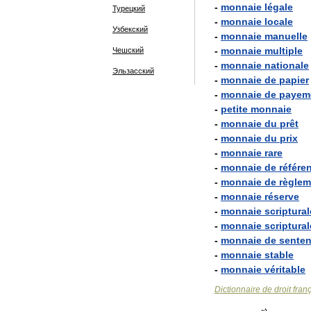
-
monnaie
légale
Турецкий
-
monnaie
locale
Узбекский
-
monnaie
manuelle
-
monnaie
multiple
Чешский
-
monnaie
nationale
Эльзасский
-
monnaie
de
papier
-
monnaie
de
payem
-
petite
monnaie
-
monnaie
du
prêt
-
monnaie
du
prix
-
monnaie
rare
-
monnaie
de
référe
-
monnaie
de
règlem
-
monnaie
réserve
-
monnaie
scriptural
-
monnaie
scriptural
-
monnaie
de
sente
-
monnaie
stable
-
monnaie
véritable
Dictionnaire
de
droit
fran