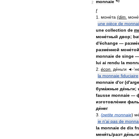
monnaie
2
f
1
.
моне́та
(
dim
.
моне́
une
pièce
de
monna
une
collection
de
m
моне́тный
двор
;
ba
d
'
échange
—
разме́
разме́нной
моне́то
monnaie
de
singe
lui
ai
rendu
la
monn
2
.
écon
.
де́ньги
◄
-'
не
la
monnaie
fiduciaire
monnaie
d
'
or
(
d
'
arg
бума́жные
де́ньги
;
fausse
monnaie
—
изготовле́ние
фаль
де́нег
3
.
(
petite
monnaie
)
ме
je
n
'
ai
pas
de
monna
la
monnaie
de
dix
f
меня́ть
/
раз
=
де́ньги