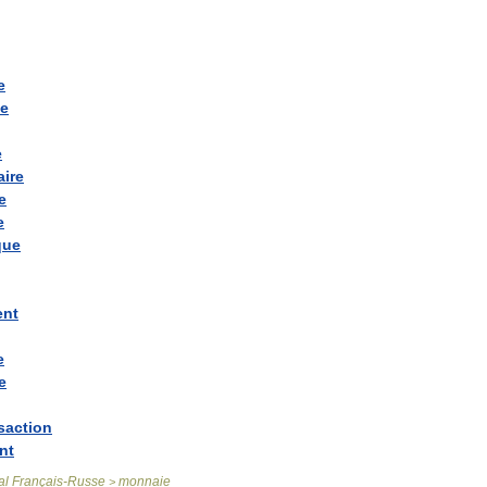
e
ce
e
aire
e
e
que
ent
e
e
saction
nt
al
Français
-
Russe
monnaie
>