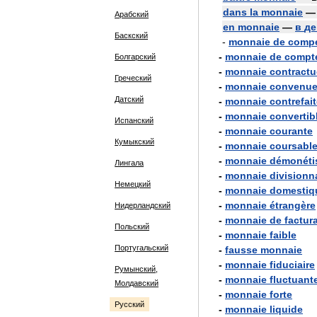
dans
la
monnaie
Арабский
en
monnaie
—
в
де
Баскский
-
monnaie
de
compe
-
monnaie
de
compt
Болгарский
-
monnaie
contractu
Греческий
-
monnaie
convenu
Датский
-
monnaie
contrefai
-
monnaie
convertib
Испанский
-
monnaie
courante
Кумыкский
-
monnaie
coursabl
-
monnaie
démonéti
Лингала
-
monnaie
divisionn
Немецкий
-
monnaie
domestiq
-
monnaie
étrangère
Нидерландский
-
monnaie
de
factur
Польский
-
monnaie
faible
Португальский
-
fausse
monnaie
-
monnaie
fiduciaire
Румынский,
-
monnaie
fluctuant
Молдавский
-
monnaie
forte
Русский
-
monnaie
liquide