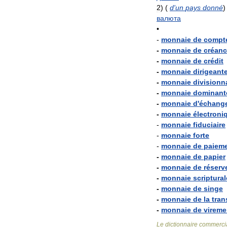
2
)
(
d
'
un
pays
donné
)
валюта
•
-
monnaie
de
compt
-
monnaie
de
créan
-
monnaie
de
crédit
-
monnaie
dirigeant
-
monnaie
divisionn
-
monnaie
dominant
-
monnaie
d
'
échang
-
monnaie
électroni
-
monnaie
fiduciaire
-
monnaie
forte
-
monnaie
de
paiem
-
monnaie
de
papier
-
monnaie
de
réserv
-
monnaie
scriptural
-
monnaie
de
singe
-
monnaie
de
la
tran
-
monnaie
de
vireme
Le
dictionnaire
commerci