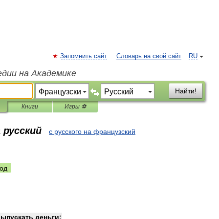
Запомнить сайт
Словарь на свой сайт
RU
едии на Академике
Найти!
Книги
Игры ⚽
 русский
с русского на французский
од
выпускать
деньги
;