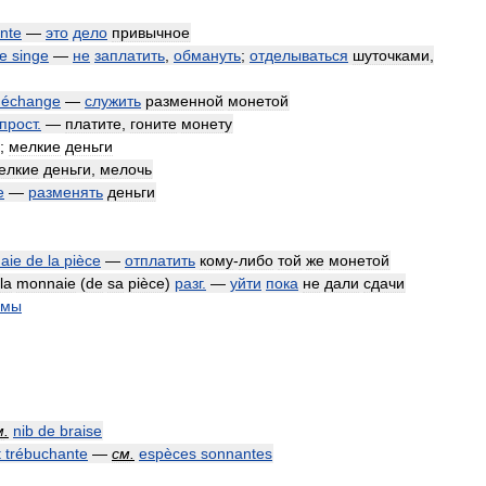
nte
—
это
дело
привычное
e
singe
—
не
заплатить
,
обмануть
;
отделываться
шуточками
,
'
échange
—
служить
разменной
монетой
прост
.
—
платите
,
гоните
монету
;
мелкие
деньги
елкие
деньги
,
мелочь
e
—
разменять
деньги
aie
de
la
pièce
—
отплатить
кому
-
либо
той
же
монетой
la
monnaie
(
de
sa
pièce
)
разг
.
—
уйти
пока
не
дали
сдачи
емы
м
.
nib
de
braise
t
trébuchante
—
см
.
espèces
sonnantes