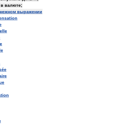
—
в
валюте
;
нежном
выражении
nsation
e
elle
e
te
le
e
sée
aire
ue
ation
e