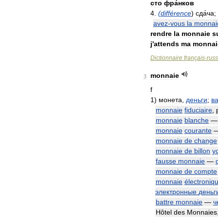
сто
фра́нков
4
.
(
différence
)
сда́ча
;
avez
-
vous
la
monnai
rendre
la
monnaie
s
j
'
attends
ma
monnai
Dictionnaire
français
-
rus
monnaie
3
f
1
)
монета
,
деньги
;
в
monnaie
fiduciaire
,
monnaie
blanche
monnaie
courante
monnaie
de
change
monnaie
de
billon
ус
fausse
monnaie
—
monnaie
de
compte
monnaie
électroniq
электронные
деньг
battre
monnaie
—
ч
Hôtel
des
Monnaies