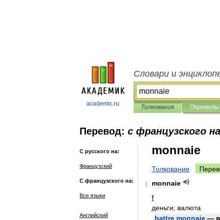
Словари и энциклоп
academic.ru
Толкования
Переводы
Перевод:
с французского на
monnaie
С русского на:
Французский
Толкование
Перев
С французского на:
monnaie
1
Все языки
f
деньги
;
валюта
Английский
battre
monnaie
—