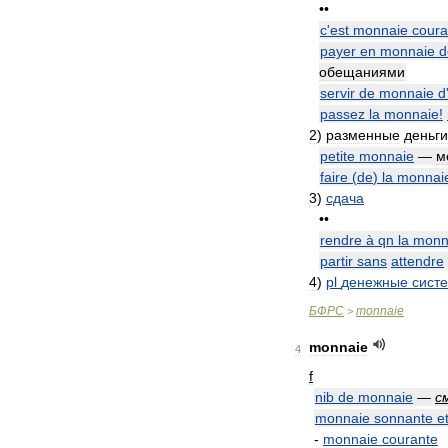
••
c
'
est
monnaie
coura
payer
en
monnaie
d
обещаниями
servir
de
monnaie
d
passez
la
monnaie
!
2
)
разменные
деньги
petite
monnaie
—
м
faire
(
de
)
la
monnai
3
)
сдача
••
rendre
à
qn
la
monn
partir
sans
attendre
4
)
pl
денежные
сист
БФРС
monnaie
>
monnaie
4
f
nib
de
monnaie
—
с
monnaie
sonnante
e
-
monnaie
courante