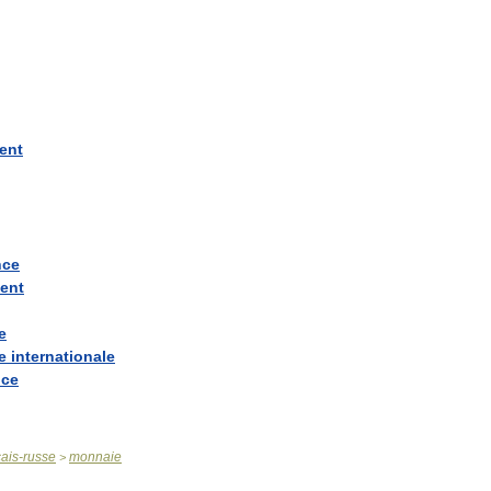
ent
nce
ent
e
e
internationale
nce
çais
-
russe
monnaie
>