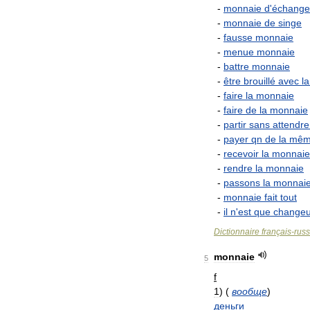
-
monnaie
d
'
échange
-
monnaie
de
singe
-
fausse
monnaie
-
menue
monnaie
-
battre
monnaie
-
être
brouillé
avec
la
-
faire
la
monnaie
-
faire
de
la
monnaie
-
partir
sans
attendre
-
payer
qn
de
la
mêm
-
recevoir
la
monnaie
-
rendre
la
monnaie
-
passons
la
monnai
-
monnaie
fait
tout
-
il
n
'
est
que
changeu
Dictionnaire
français
-
rus
monnaie
5
f
1
)
(
вообще
)
деньги