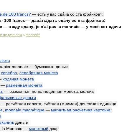
e
de
100
francs
?
—
есть
у
вас
сда́ча
со
ста
фра́нков
?;
ur
100
francs
—
дава́ть
/
дать
сда́чу
со
ста
фра́нков
;
e
—
я
жду
сда́чу
;
je
n
'
ai
pas
la
monnaie
—
у
меня́
нет
сда́чи
se
de
type
actif
monnaie
>
алюта
papier
monnaie
—
бумажные
деньги
—
серебро
,
серебряная
монета
—
ходячая
монета
—
разменная
монета
т
.
—
разменная
неполноценная
монета
;
мелочь
фальшивые
деньги
—
расчётная
валюта
;
счётная
(
мнимая
)
денежная
единица
ue
,
monnaie
magnétique
—
магнитная
расчётная
карточка
;
и
еканить
деньги
,
la
Monnaie
—
монетный
двор