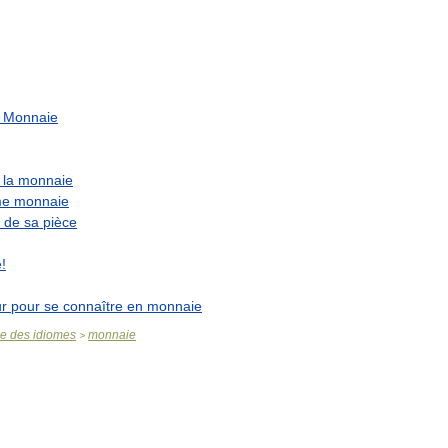
Monnaie
la
monnaie
e
monnaie
de
sa
pièce
e
!
r
pour
se
connaître
en
monnaie
se
des
idiomes
monnaie
>