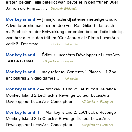
ersten beiden Teile beteiligt war, bevor er in den frühen 90er
Jahren die Firma… …
Deutsch Wikipedia
Monkey island
— [ˈmʌŋki ˈaɪlənd] ist eine vierteilige Grafik
Adventurereihe nach einer Idee von Ron Gilbert, der auch
maßgeblich an der Entwicklung der ersten beiden Teile beteiligt
war, bevor er in den frühen 90er Jahren die Firma LucasArts
verließ. Der erste… …
Deutsch Wikipedia
Monkey Island
— Éditeur LucasArts Développeur LucasArts
Telltale Games …
Wikipédia en Français
Monkey Island
— may refer to: Contents 1 Places 1.1 Zoo
enclosures 2 Video games …
Wikipedia
Monkey Island 2
— Monkey Island 2: LeChuck s Revenge
Monkey Island 2 LeChuck s Revenge Éditeur LucasArts
Développeur LucasArts Concepteur …
Wikipédia en Français
Monkey Island II
— Monkey Island 2: LeChuck s Revenge
Monkey Island 2 LeChuck s Revenge Éditeur LucasArts
Développeur LucasArts Concepteur …
Wikipédia en Français