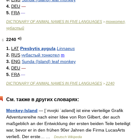
4.
DEU
—
5.
FRA
—
DICTIONARY OF ANIMAL NAMES IN FIVE LANGUAGES
тонкотел,
>
чубастый
2240
6
1.
LAT
Presbytis aygula
Linnaeus
2.
RUS
чубастый тонкотел
m
3.
ENG
Sunda (Island) leaf monkey
4.
DEU
—
5.
FRA
—
DICTIONARY OF ANIMAL NAMES IN FIVE LANGUAGES
2240
>
См. также в других словарях:
Monkey-Island
— [ˈmʌŋki ˈaɪlənd] ist eine vierteilige Grafik
Adventurereihe nach einer Idee von Ron Gilbert, der auch
maßgeblich an der Entwicklung der ersten beiden Teile beteiligt
war, bevor er in den frühen 90er Jahren die Firma LucasArts
verließ. Der erste… …
Deutsch Wikipedia