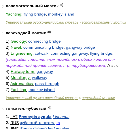
вспомогательный мостик
3
Yachting:
flying bridge
,
monkey island
Универсальный русско-английский словарь
вспомогательный мостик
>
переходной мостик
4
1)
Geology:
connecting bridge
2)
Naval:
communicating bridge
,
gangway bridge
3)
Engineering:
catwalk
,
connecting gangway
,
flying bridge
,
(площадка с лестничным пролётом с обеих концов для
перехода над препятсвиями, н-р, трубопроводами)
A-stile
4)
Railway term:
gangway
5)
Metallurgy:
walkway
6)
Astronautics:
pass-through
7)
Yachting:
monkey island
Универсальный русско-английский словарь
переходной мостик
>
тонкотел, чубастый
5
1.
LAT
Presbytis aygula
Linnaeus
2.
RUS
чубастый тонкотел
m
3.
ENG
Sunda (Island) leaf monkey