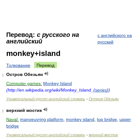
Перевод:
с русского на
с английского на
английский
русский
monkey+island
Толкование
Перевод
Остров Обезьян
1
Computer games:
Monkey Island
(http://en.wikipedia.org/wiki/Monkey_Island_(
series
))
Универсальный русско-английский словарь
Остров Обезьян
>
верхний мостик
2
Naval:
manoeuvring platform
,
monkey island
,
top bridge
,
upper
bridge
Универсальный русско-английский словарь
верхний мостик
>