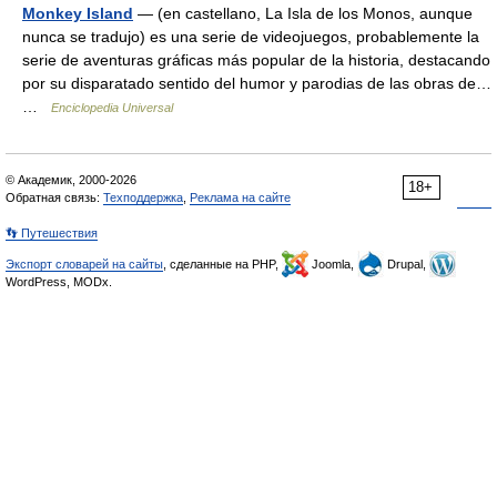
Monkey Island
— (en castellano, La Isla de los Monos, aunque
nunca se tradujo) es una serie de videojuegos, probablemente la
serie de aventuras gráficas más popular de la historia, destacando
por su disparatado sentido del humor y parodias de las obras de…
…
Enciclopedia Universal
© Академик, 2000-2026
18+
Обратная связь:
Техподдержка
,
Реклама на сайте
👣 Путешествия
Экспорт словарей на сайты
, сделанные на PHP,
Joomla,
Drupal,
WordPress, MODx.