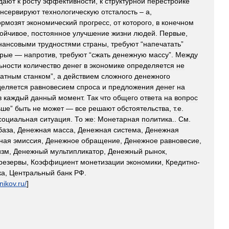
дают
к
росту
эффективности
,
к
структурной
перестройке
онсервируют
технологическую
отсталость
–
а
,
ормозят
экономический
прогресс
,
от
которого
,
в
конечном
тойчивое
,
постоянное
улучшение
жизни
людей
.
Первые
,
нансовыми
трудностями
страны
,
требуют
“
напечатать
”
орые
—
напротив
,
требуют
“
сжать
денежную
массу
”.
Между
ьности
количество
денег
в
экономике
определяется
не
чатным
станком
”,
а
действием
сложного
денежного
деляется
равновесием
спроса
и
предложения
денег
на
в
каждый
данный
момент
.
Так
что
общего
ответа
на
вопрос
ьше
”
быть
не
может
—
все
решают
обстоятельства
,
т
.
е
.
социальная
ситуация
.
То
же:
Монетарная
политика
..
См
.
база
,
Денежная
масса
,
Денежная
система
,
Денежная
ная
эмиссия
,
Денежное
обращение
,
Денежное
равновесие
,
изм
,
Денежный
мультипликатор
,
Денежный
рынок
,
резервы
,
Коэффициент
монетизации
экономики
,
Кредитно
-
ка
,
Центральный
банк
РФ
.
nikov
.
ru
/
]