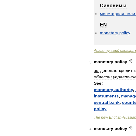
Синонимы
монетарная
поли
EN
monetary
policy
Англо
-
русский
словарь
monetary
policy
3
эк
.
денежно
-
кредитн
области
управлени
See:
monetary
authority
,
instruments
,
manag
central
bank
,
counte
policy
The
new
English
-
Russia
monetary
policy
4