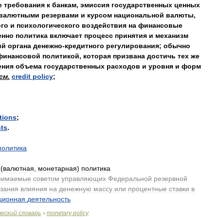
е
требования
к
банкам
,
эмиссия
государственных
ценных
валютными
резервами
и
курсом
национальной
валюты
,
го
и
психологического
воздействия
на
финансовые
енно
политика
включает
процесс
принятия
и
механизм
ий
органа
денежно
-
кредитного
регулирования
;
обычно
финансовой
политикой
,
которая
призвана
достичь
тех
же
ения
объема
государственных
расходов
и
уровня
и
форм
см
.
credit
policy
;
tions
;
ts
.
политика
(
валютная
,
монетарная
)
политика
нимаемые
советом
управляющих
Федеральной
резервной
азания
влияния
на
денежную
массу
или
процентные
ставки
в
ционная
деятельность
.
ческий
словарь
monetary
policy
>