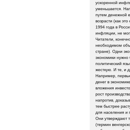
ускоренной
инфл
уменьшается
.
На
путем
денежной
е
возрасти
(
как
это
1994
года
в
Росси
инфляции
,
не
мо
Читатели
,
конечн
необходимом
об
стране
).
Одни
эк
экономики
нужно
политический
язы
жесткую
.
И
те
,
и
д
Например
,
первы
денег
в
экономик
вложения
инвест
рост
производств
напротив
,
доказы
тем
быстрее
раст
для
населения
и
Они
утверждают
(
термин
венгерск