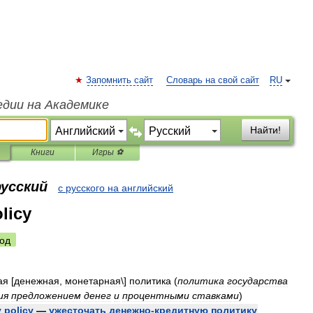
Запомнить сайт
Словарь на свой сайт
RU
едии на Академике
Найти!
Книги
Игры ⚽
русский
с русского на английский
licy
од
ая
[
денежная
,
монетарная
\]
политика
(
политика
государства
ия
предложением
денег
и
процентными
ставками
)
y
policy
—
ужесточать
денежно
-
кредитную
политику