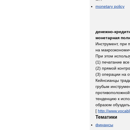
monetary
policy
денежно
-
кредит
монетарная
пол
Инструмент
,
при
на
макроэкономи
При
этом
использ
(
1
)
печатание
все
(
2
)
прямой
контр
(
3
)
операции
на
о
Кейнсианцы
трад
грубым
инструме
противоположной
тенденцию
к
испо
образом
обуздать
[
http:
//
www
.
vocabl
Тематики
финансы