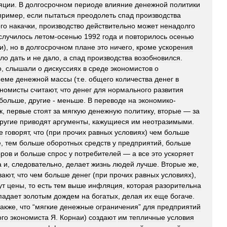
яции
.
В
долгосрочном
периоде
влияние
денежной
политики
пример
,
если
пытаться
преодолеть
спад
производства
го
накачки
,
производство
действительно
может
ненадолго
случилось
летом
-
осенью
1992
года
и
повторилось
осенью
и
),
но
в
долгосрочном
плане
это
ничего
,
кроме
ускорения
гло
дать
и
не
дало
,
а
спад
производства
возобновился
.
о
,
слышали
о
дискуссиях
в
среде
экономистов
о
ъеме
денежной
массы
(
т
.
е
.
общего
количества
денег
в
ономисты
считают
,
что
денег
для
нормального
развития
больше
,
другие
-
меньше
.
В
переводе
на
экономико
-
к
,
первые
стоят
за
мягкую
денежную
политику
,
вторые
—
за
ругие
приводят
аргументы
,
кажущиеся
им
неотразимыми
.
е
говорят
,
что
(
при
прочих
равных
условиях
)
чем
больше
е
,
тем
больше
оборотных
средств
у
предприятий
,
больше
оров
и
больше
спрос
у
потребителей
—
а
все
это
ускоряет
а
и
,
следовательно
,
делает
жизнь
людей
лучше
.
Вторые
же
,
вают
,
что
чем
больше
денег
(
при
прочих
равных
условиях
),
ут
цены
,
то
есть
тем
выше
инфляция
,
которая
разорительна
падает
золотым
дождем
на
богатых
,
делая
их
еще
богаче
.
также
,
что
“
мягкие
денежные
ограничения
”
для
предприятий
ого
экономиста
Я
.
Корнаи
)
создают
им
тепличные
условия