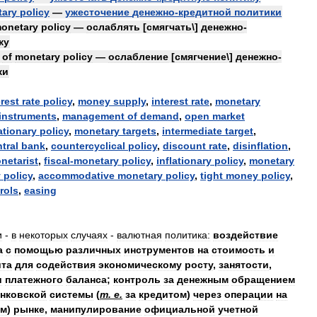
ary
policy
—
ужесточение
денежно
-
кредитной
политики
onetary
policy
—
ослаблять
[
смягчать
\]
денежно
-
ку
]
of
monetary
policy
—
ослабление
[
смягчение
\]
денежно
-
ки
erest
rate
policy
,
money
supply
,
interest
rate
,
monetary
instruments
,
management
of
demand
,
open
market
ationary
policy
,
monetary
targets
,
intermediate
target
,
tral
bank
,
countercyclical
policy
,
discount
rate
,
disinflation
,
netarist
,
fiscal
-
monetary
policy
,
inflationary
policy
,
monetary
y
policy
,
accommodative
monetary
policy
,
tight
money
policy
,
rols
,
easing
и
-
в
некоторых
случаях
-
валютная
политика:
воздействие
а
с
помощью
различных
инструментов
на
стоимость
и
ита
для
содействия
экономическому
росту
,
занятости
,
и
платежного
баланса
;
контроль
за
денежным
обращением
нковской
системы
(
т
.
е
.
за
кредитом
)
через
операции
на
ом
)
рынке
,
манипулирование
официальной
учетной