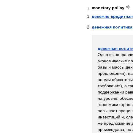
monetary
policy
2
денежно
-
кредитная
денежная
политика
денежная
полит
Одно
из
направл
экономические
пр
базы
и
массы
ден
предложения
),
на
нормы
обязатель
требования
),
а
та
поддержании
рав
на
уровне
,
обесп
экономики
стран
повышает
процен
инвестиций
и
,
сле
же
предложение
производства
,
но