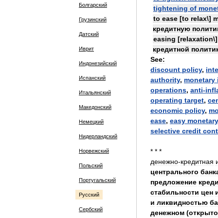
Болгарский
tightening
of
monet
to
ease
[
to
relax
\]
m
Грузинский
кредитную
полити
Датский
easing
[
relaxation
\
кредитной
полити
Иврит
See:
Индонезийский
discount
policy
,
int
Испанский
authority
,
monetary
operations
,
anti
-
infl
Итальянский
operating
target
,
cen
Македонский
economic
policy
,
mo
ease
,
easy
monetar
Немецкий
selective
credit
cont
Нидерландский
* * *
Норвежский
денежно
-
кредитная
Польский
центрального
банк
Португальский
предложение
кред
стабильности
цен
Русский
и
ликвидностью
ба
Сербский
денежном
(
открыт