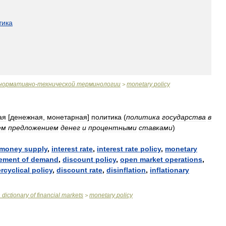
тика
нормативно
-
технической
терминологии
monetary
policy
>
ая
[
денежная
,
монетарная
]
политика
(
политика
государства
в
ем
предложением
денег
и
процентными
ставками
)
money
supply
,
interest
rate
,
interest
rate
policy
,
monetary
ement
of
demand
,
discount
policy
,
open
market
operations
,
rcyclical
policy
,
discount
rate
,
disinflation
,
inflationary
n
dictionary
of
financial
markets
monetary
policy
>