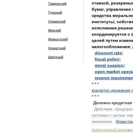
ставкой
,
резервны
Тамильский
бумаг
,
управление
Турецкий
средства
морально
институты
;
собств
Украинский
исполнения
решен
Финский
координируется
с
Французский
целей
путем
измен
налогообложения
;
Хорватский
discount
rate
;
Шведский
fiscal
policy
;
moral
suasion
;
open
market
opera
reserve
requiremen
* * *
кредитно
-
денежная
* * *
Денежно
-
кредитная
.
Действия
,
предпри
системы
с
целью
ок
экономике
.
Инвести
Англо
-
русский
экономи