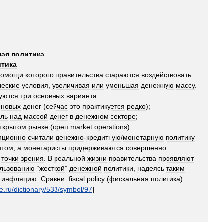
ная
политика
итика
помощи
которого
правительства
стараются
воздействовать
ческие
условия
,
увеличивая
или
уменьшая
денежную
массу
.
уются
три
основных
варианта:
новых
денег
(
сейчас
это
практикуется
редко
);
оль
над
массой
денег
в
денежном
секторе
;
ткрытом
рынке
(
ореп
market
operations
).
иционно
считали
денежно
-
кредитную
/
монетарную
политику
нтом
,
а
монетаристы
придерживаются
совершенно
точки
зрения
.
В
реальной
жизни
правительства
проявляют
льзованию
“
жесткой
”
денежной
политики
,
надеясь
таким
инфляцию
.
Сравни:
fiscal
policy
(
фискальная
политика
).
e
.
ru
/
dictionary
/
533
/
symbol
/
97
]