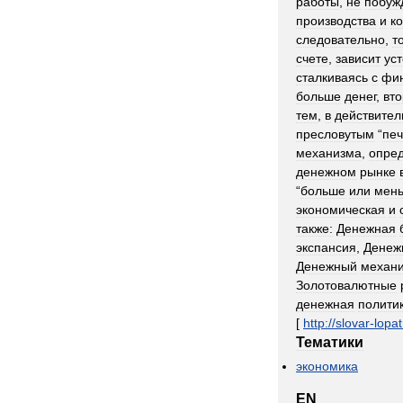
работы
,
не
побуж
производства
и
к
следовательно
,
т
счете
,
зависит
ус
сталкиваясь
с
фи
больше
денег
,
вт
тем
,
в
действител
пресловутым
“
пе
механизма
,
опре
денежном
рынке
“
больше
или
мен
экономическая
и
также:
Денежная
экспансия
,
Денеж
Денежный
механ
Золотовалютные
денежная
полити
[
http:
//
slovar
-
lopat
Тематики
экономика
EN