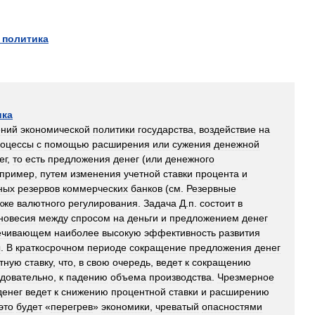
политика
ика
ений
экономической
политики
государства
,
воздействие
на
оцессы
с
помощью
расширения
или
сужения
денежной
ег
,
то
есть
предложения
денег
(
или
денежного
пример
,
путем
изменения
учетной
ставки
процента
и
ных
резервов
коммерческих
банков
(
см
.
Резервные
кже
валютного
регулирования
.
Задача
Д
.
п
.
состоит
в
новесия
между
спросом
на
деньги
и
предложением
денег
ечивающем
наиболее
высокую
эффективность
развития
ы
.
В
краткосрочном
периоде
сокращение
предложения
денег
тную
ставку
,
что
,
в
свою
очередь
,
ведет
к
сокращению
довательно
,
к
падению
объема
производства
.
Чрезмерное
денег
ведет
к
снижению
процентной
ставки
и
расширению
это
будет
«
перегрев
»
экономики
,
чреватый
опасностями