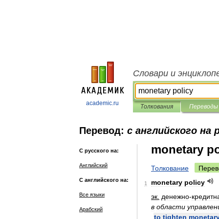
Словари и энциклоп
academic.ru
Толкования
Переводы
Перевод:
с английского на 
monetary po
С русского на:
Английский
Толкование
Перев
С английского на:
monetary
policy
1
Все языки
эк
.
денежно
-
кредитн
в
области
управлен
Арабский
to
tighten
monetar