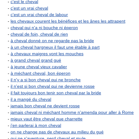
-
c'est le cheval
-
c'est un vrai cheval
-
c'est un vrai cheval de labour
-
les chevaux courent les bénéfices et les ânes les attrapent
-
cheval qui n'a ni bouche ni éperon
-
cheval de foin, cheval de rien
-
à cheval donné on ne regarde pas la bride
-
à un cheval hargneux il faut une étable à part
-
à chevaux maigres vont les mouches
-
à grand cheval grand gué
-
à jeune cheval vieux cavalier
-
à méchant cheval, bon éperon
-
il n'y a si bon cheval qui ne bronche
-
il n'est si bon cheval qui ne devienne rosse
-
il fait toujours bon tenir son cheval par la bride
-
il a mangé du cheval
-
jamais bon cheval ne devient rosse
-
jamais cheval ni méchant homme n'amenda pour aller à Rome
-
mieux vaut être cheval que charrette
-
j'en parlerai à mon cheval
-
on ne change pas de chevaux au milieu du gué
-
qui ne s'aventure, perd cheval et mule