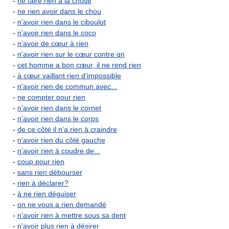
-
ne faire rien à la chose
-
ne rien avoir dans le chou
-
n'avoir rien dans le ciboulot
-
n'avoir rien dans le coco
-
n'avoir de cœur à rien
-
n'avoir rien sur le cœur contre qn
-
cet homme a bon cœur, il ne rend rien
-
à cœur vaillant rien d'impossible
-
n'avoir rien de commun avec...
-
ne compter pour rien
-
n'avoir rien dans le cornet
-
n'avoir rien dans le corps
-
de ce côté il n'a rien à craindre
-
n'avoir rien du côté gauche
-
n'avoir rien à coudre de...
-
coup pour rien
-
sans rien débourser
-
rien à déclarer?
-
à ne rien déguiser
-
on ne vous a rien demandé
-
n'avoir rien à mettre sous sa dent
-
n'avoir plus rien à désirer