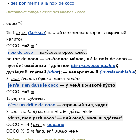
-
des boniments à la noix de coco
Dictionnaire français-russe des idiomes
coco
>
coco
5
%=1
m
vx.
(boisson
) насто́й солодко́вого ко́рня; лакри́чный
напи́ток
COCO %=2
m
1.:
noix de coco
— коко́совый оре́х, коко́с;
beurre de coco — коко́совое ма́сло; ● à la noix de coco —
пусто́й; скве́рный, ↑дря́нной
(de mauvaise qualité
); —
дура́цкий, глу́пый
(idiot
); — невероя́тный
(invraisemblable
)
2.
pop.
(ventre
) брю́хо, живо́т
neutre;
je n'ai rien dans le coco
— у меня́ в животе́ пу́сто
COCO %=3
m
1. pej тип. субъе́кт;
c'est un drôle de coco
— стра́нный тип, чуда́к
2.
fam.
(enfant
) малы́ш ◄-а►, де́тка ◄о►;
viens, mon petit coco! — иди́ сюда́, малы́ш <де́тка>!
COCO %=4
f
fam.
v.
cocaïne
COCO %=5
m
lang. enf. яи́чко
◄е►