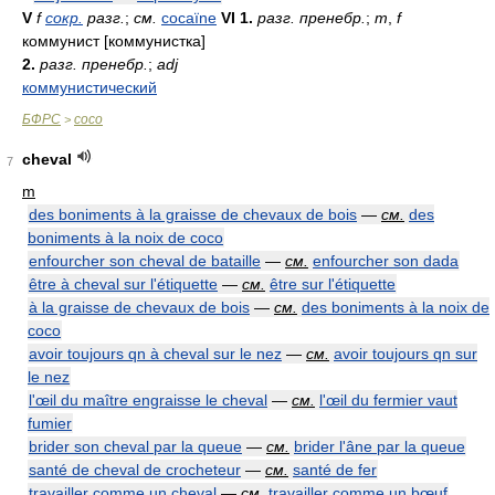
V
f
сокр.
разг.
;
см.
cocaïne
VI
1.
разг. пренебр.
;
m
,
f
коммунист [коммунистка]
2.
разг. пренебр.
;
adj
коммунистический
БФРС
coco
>
cheval
7
m
des boniments à la graisse de chevaux de bois
—
см.
des
boniments à la noix de coco
enfourcher son cheval de bataille
—
см.
enfourcher son dada
être à cheval sur l'étiquette
—
см.
être sur l'étiquette
à la graisse de chevaux de bois
—
см.
des boniments à la noix de
coco
avoir toujours qn à cheval sur le nez
—
см.
avoir toujours qn sur
le nez
l'œil du maître engraisse le cheval
—
см.
l'œil du fermier vaut
fumier
brider son cheval par la queue
—
см.
brider l'âne par la queue
santé de cheval de crocheteur
—
см.
santé de fer
travailler comme un cheval
—
см.
travailler comme un bœuf