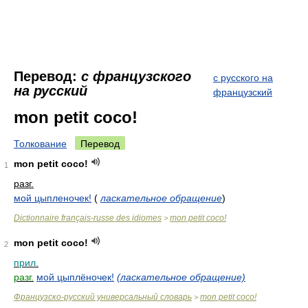
Перевод:
с французского
с русского на
на русский
французский
mon petit coco!
Толкование
Перевод
mon petit coco!
1
разг.
мой цыпленочек!
(
ласкательное обращение
)
Dictionnaire français-russe des idiomes
mon petit coco!
>
mon petit coco!
2
прил.
разг.
мой цыплёночек!
(ласкательное обращение)
Французско-русский универсальный словарь
mon petit coco!
>