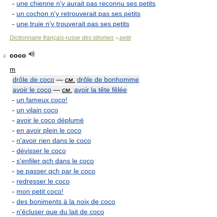
-
une chienne n'y aurait pas reconnu ses petits
-
un cochon n'y retrouverait pas ses petits
-
une truie n'y trouverait pas ses petits
Dictionnaire français-russe des idiomes
petit
>
coco
4
m
drôle de coco
—
см.
drôle de bonhomme
avoir le coco
—
см.
avoir la tête fêlée
-
un fameux coco!
-
un vilain coco
-
avoir le coco déplumé
-
en avoir plein le coco
-
n'avoir rien dans le coco
-
dévisser le coco
-
s'enfiler qch dans le coco
-
se passer qch par le coco
-
redresser le coco
-
mon petit coco!
-
des boniments à la noix de coco
-
n'écluser que du lait de coco