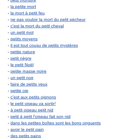
-
petit monstre
-
la petite mort
-
la mort à petit feu
-
ne pas vouloir la mort du petit pécheur
-
c'est la mort du petit cheval
-
un petit mot
-
petits moyens
-
il est tout cousu de petits mystères
-
petite nature
-
petit nègre
-
le petit Noël
-
petite masse noire
-
un petit noir
-
faire de petits yeux
-
petite oie
-
c'est aux petits oignons
-
le petit oiseau va sortir!
-
à petit oiseau petit nid
-
petit à petit l'oiseau fait son nid
-
dans les petites boîtes sont les bons onguents
-
avoir le petit pain
-
des petits pains