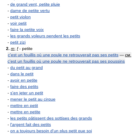
-
de grand vent, petite pluie
-
dame de petite vertu
-
petit violon
-
voir petit
-
faire la petite voix
-
les grands voleurs pendent les petits
-
petit zizi
2.
m
;
f
- petite
c'est un fouillis où une poule ne retrouverait pas ses petits
—
см.
c'est un fouillis où une poule ne retrouverait pas ses poussins
-
du petit au grand
-
dans le petit
-
avoir en petite
-
faire des petits
-
s'en jeter un petit
-
mener le petit au cirque
-
mettre en petit
-
mettre en petite
-
les petits pâtissent des sottises des grands
-
l'argent fait des petits
-
on a toujours besoin d'un plus petit que soi