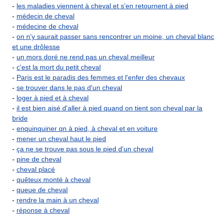
-
les maladies viennent à cheval et s'en retournent à pied
-
médecin de cheval
-
médecine de cheval
-
on n'y saurait passer sans rencontrer un moine, un cheval blanc
et une drôlesse
-
un mors doré ne rend pas un cheval meilleur
-
c'est la mort du petit cheval
-
Paris est le paradis des femmes et l'enfer des chevaux
-
se trouver dans le pas d'un cheval
-
loger à pied et à cheval
-
il est bien aisé d'aller à pied quand on tient son cheval par la
bride
-
enquinquiner qn à pied, à cheval et en voiture
-
mener un cheval haut le pied
-
ça ne se trouve pas sous le pied d'un cheval
-
pine de cheval
-
cheval placé
-
quêteux monté à cheval
-
queue de cheval
-
rendre la main à un cheval
-
réponse à cheval