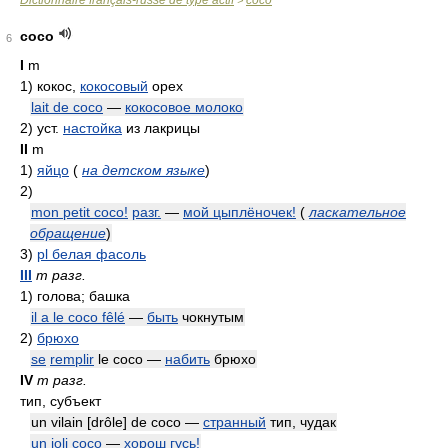
Dictionnaire français-russe de type actif
coco
>
coco
6
I
m
1)
кокос,
кокосовый
орех
lait de coco
—
кокосовое молоко
2)
уст.
настойка
из лакрицы
II
m
1)
яйцо
(
на детском языке
)
2)
mon petit coco!
разг.
—
мой цыплёночек!
(
ласкательное
обращение
)
3)
pl белая фасоль
III
m разг.
1)
голова; башка
il a le coco fêlé
—
быть
чокнутым
2)
брюхо
se
remplir
le coco —
набить
брюхо
IV
m разг.
тип, субъект
un vilain [drôle] de coco —
странный
тип, чудак
un joli coco
—
хорош гусь!