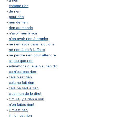
-
à rien
-
comme rien
-
de rien
-
pour rien
-
rien de rien
-
rien au monde
-
n'avoir rien à voir
-
n'en avoir rien à branler
-
ne rien avoir dans la culotte
-
ne rien faire à l'affaire
-
ne perdre rien pour attendre
-
si peu que rien
-
admettons que je n'ai rien dit
-
ce n'est pas rien
-
cela n'est rien
-
cela ne fait rien
-
cela ne sert à rien
-
c'est rien de le dire!
-
circule, y a rien à voir
-
n'en faites rien!
-
il m'est rien
-
il n'en est rien