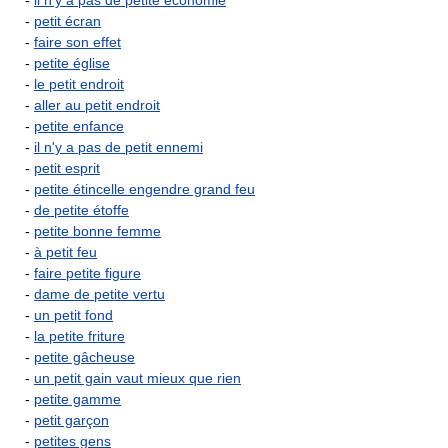
-
il n'y a pas de petite économie
-
petit écran
-
faire son effet
-
petite église
-
le petit endroit
-
aller au petit endroit
-
petite enfance
-
il n'y a pas de petit ennemi
-
petit esprit
-
petite étincelle engendre grand feu
-
de petite étoffe
-
petite bonne femme
-
à petit feu
-
faire petite figure
-
dame de petite vertu
-
un petit fond
-
la petite friture
-
petite gâcheuse
-
un petit gain vaut mieux que rien
-
petite gamme
-
petit garçon
-
petites gens