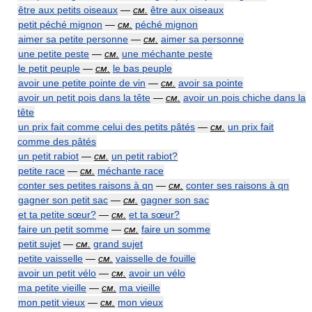
être aux petits oiseaux
—
см.
être aux oiseaux
petit péché mignon
—
см.
péché mignon
aimer sa petite personne
—
см.
aimer sa personne
une petite peste
—
см.
une méchante peste
le petit peuple
—
см.
le bas peuple
avoir une petite pointe de vin
—
см.
avoir sa pointe
avoir un petit pois dans la tête
—
см.
avoir un pois chiche dans la
tête
un prix fait comme celui des petits pâtés
—
см.
un prix fait
comme des pâtés
un petit rabiot
—
см.
un petit rabiot?
petite race
—
см.
méchante race
conter ses petites raisons à qn
—
см.
conter ses raisons à qn
gagner son petit sac
—
см.
gagner son sac
et ta petite sœur?
—
см.
et ta sœur?
faire un petit somme
—
см.
faire un somme
petit sujet
—
см.
grand sujet
petite vaisselle
—
см.
vaisselle de fouille
avoir un petit vélo
—
см.
avoir un vélo
ma petite vieille
—
см.
ma vieille
mon petit vieux
—
см.
mon vieux