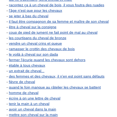
-
racontez ça à un cheval de bois, il vous foutra des ruades
-
l'âge n'est que pour les chevaux
-
se jeter à bas du cheval
-
il faut être compagnon de sa femme et maître de son cheval
-
être à cheval sur la consigne
-
coup de pied de jument ne fait point de mal au cheval
-
les courtisans du cheval de bronze
-
vendre un cheval crins et queue
-
ramasser le crottin des chevaux de bois
-
le voilà à cheval sur son dada
-
fermer l'écurie quand les chevaux sont dehors
-
étable à tous chevaux
-
un extrait de cheval...
-
des femmes et des chevaux, il n'en est point sans défauts
-
fièvre de cheval
-
quand le foin manque au râtelier les chevaux se battent
-
homme de cheval
-
écrire à qn une lettre de cheval
-
tenir la main à un cheval
-
avoir un cheval dans la main
-
mettre son cheval sur la main