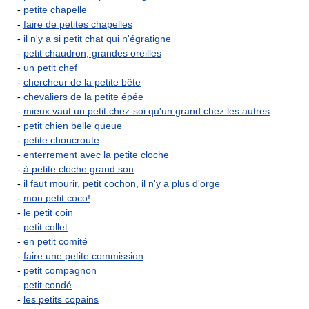
-
petite chapelle
-
faire de petites chapelles
-
il n'y a si petit chat qui n'égratigne
-
petit chaudron, grandes oreilles
-
un petit chef
-
chercheur de la petite bête
-
chevaliers de la petite épée
-
mieux vaut un petit chez-soi qu'un grand chez les autres
-
petit chien belle queue
-
petite choucroute
-
enterrement avec la petite cloche
-
à petite cloche grand son
-
il faut mourir, petit cochon, il n'y a plus d'orge
-
mon petit coco!
-
le petit coin
-
petit collet
-
en petit comité
-
faire une petite commission
-
petit compagnon
-
petit condé
-
les petits copains