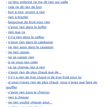
-
ce bloc enfariné ne me dit rien qui vaille
-
cela ne dit rien de bon
-
bon à tout, propre à rien
-
rien à branler
-
beaucoup de bruit pour rien
-
n'avoir rien dans le buffet
-
rien que ça
-
il n'a rien dans le caillou
-
n'avoir rien dans la calebasse
-
ne rien avoir dans le casaquin
-
ne rien casser
-
ne se casser rien
-
à ne vous rien celer
-
ça ne change rien à rien
-
n'avoir rien de plus chaud que de...
-
il n'y a rien de trop chaud ni de trop froid pour lui
-
si vous n'avez rien de plus chaud, vous n'avez que faire de
souffler
-
n'avoir rien sous le chignon
-
rien à chiquer
-
ne rien vouloir chiquer pour...