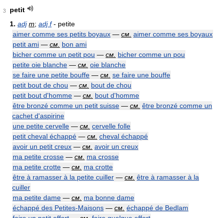
petit
3
1.
adj
m
;
adj f
- petite
aimer comme ses petits boyaux
—
см.
aimer comme ses boyaux
petit ami
—
см.
bon ami
bicher comme un petit pou
—
см.
bicher comme un pou
petite oie blanche
—
см.
oie blanche
se faire une petite bouffe
—
см.
se faire une bouffe
petit bout de chou
—
см.
bout de chou
petit bout d'homme
—
см.
bout d'homme
être bronzé comme un petit suisse
—
см.
être bronzé comme un
cachet d'aspirine
une petite cervelle
—
см.
cervelle folle
petit cheval échappé
—
см.
cheval échappé
avoir un petit creux
—
см.
avoir un creux
ma petite crosse
—
см.
ma crosse
ma petite crotte
—
см.
ma crotte
être à ramasser à la petite cuiller
—
см.
être à ramasser à la
cuiller
ma petite dame
—
см.
ma bonne dame
échappé des Petites-Maisons
—
см.
échappé de Bedlam