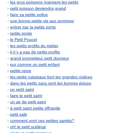
-
les gros poissons mangent les petits
-
petit poisson deviendra grand
-
faire sa petite police
-
une bonne petite vie aux pommes
-
entrer par la petite porte
-
petite poste
-
le Petit Poucet
-
les petits profits du métier
-
il n'y a pas de petits profits
-
grand prometteur petit donneur
-
pur comme un petit enfant
-
petite reine
-
les petits ruisseaux font les grandes rivières
-
dans les petits sacs sont les bonnes épices
-
un petit saint
-
faire le petit saint
-
un air de petit saint
-
à petit saint petite offrande
-
petit salé
-
comment vont ces petites santés?
-
oh! le petit scélérat