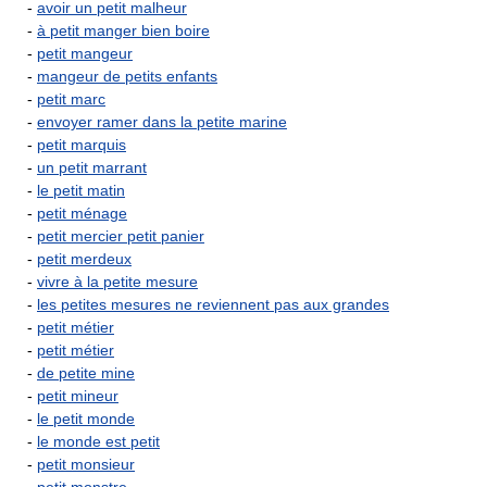
-
avoir un petit malheur
-
à petit manger bien boire
-
petit mangeur
-
mangeur de petits enfants
-
petit marc
-
envoyer ramer dans la petite marine
-
petit marquis
-
un petit marrant
-
le petit matin
-
petit ménage
-
petit mercier petit panier
-
petit merdeux
-
vivre à la petite mesure
-
les petites mesures ne reviennent pas aux grandes
-
petit métier
-
petit métier
-
de petite mine
-
petit mineur
-
le petit monde
-
le monde est petit
-
petit monsieur