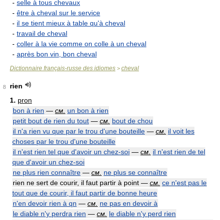
-
selle à tous chevaux
-
être à cheval sur le service
-
il se tient mieux à table qu'à cheval
-
travail de cheval
-
coller à la vie comme on colle à un cheval
-
après bon vin, bon cheval
Dictionnaire français-russe des idiomes
cheval
>
rien
8
1.
pron
bon à rien
—
см.
un bon à rien
petit bout de rien du tout
—
см.
bout de chou
il n'a rien vu que par le trou d'une bouteille
—
см.
il voit les
choses par le trou d'une bouteille
il n'est rien tel que d'avoir un chez-soi
—
см.
il n'est rien de tel
que d'avoir un chez-soi
ne plus rien connaître
—
см.
ne plus se connaître
rien ne sert de courir, il faut partir à point —
см.
ce n'est pas le
tout que de courir, il faut partir de bonne heure
n'en devoir rien à qn
—
см.
ne pas en devoir à
le diable n'y perdra rien
—
см.
le diable n'y perd rien