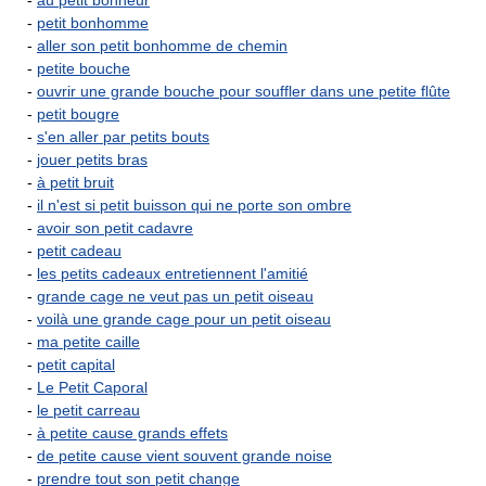
-
au petit bonheur
-
petit bonhomme
-
aller son petit bonhomme de chemin
-
petite bouche
-
ouvrir une grande bouche pour souffler dans une petite flûte
-
petit bougre
-
s'en aller par petits bouts
-
jouer petits bras
-
à petit bruit
-
il n'est si petit buisson qui ne porte son ombre
-
avoir son petit cadavre
-
petit cadeau
-
les petits cadeaux entretiennent l'amitié
-
grande cage ne veut pas un petit oiseau
-
voilà une grande cage pour un petit oiseau
-
ma petite caille
-
petit capital
-
Le Petit Caporal
-
le petit carreau
-
à petite cause grands effets
-
de petite cause vient souvent grande noise
-
prendre tout son petit change