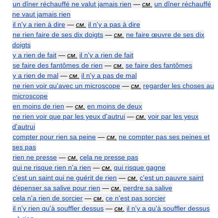
un dîner réchauffé ne valut jamais rien
—
см.
un dîner réchauffé
ne vaut jamais rien
il n'y a rien à dire
—
см.
il n'y a pas à dire
ne rien faire de ses dix doigts
—
см.
ne faire œuvre de ses dix
doigts
y a rien de fait
—
см.
il n'y a rien de fait
se faire des fantômes de rien
—
см.
se faire des fantômes
y a rien de mal
—
см.
il n'y a pas de mal
ne rien voir qu'avec un microscope
—
см.
regarder les choses au
microscope
en moins de rien
—
см.
en moins de deux
ne rien voir que par les yeux d'autrui
—
см.
voir par les yeux
d'autrui
compter pour rien sa peine
—
см.
ne compter pas ses peines et
ses pas
rien ne presse
—
см.
cela ne presse pas
qui ne risque rien n'a rien
—
см.
qui risque gagne
c'est un saint qui ne guérit de rien
—
см.
c'est un pauvre saint
dépenser sa salive pour rien
—
см.
perdre sa salive
cela n'a rien de sorcier
—
см.
ce n'est pas sorcier
il n'y rien qu'à souffler dessus
—
см.
il n'y a qu'à souffler dessus