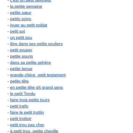
-
c'est un petit seigneur
-
la petite semaine
-
petite sœur
-
petits soins
-
jouer au petit soldat
-
petit sot
-
un petit sou
-
être dans ses petits souliers
-
petit souper
-
petite souris
-
dans sa petite sphère
-
petite tenue
-
grande chère, petit testament
-
petite tête
-
en petite tête gît grand sens
-
le petit Tondu
-
faire trois petits tours
-
petit trafic
-
faire le petit trottin
-
petit trottoir
-
petit trou pas cher
-
à petit trou, petite cheville