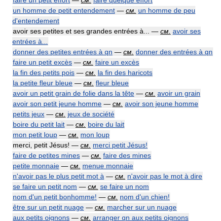
faire un petit effort
—
см.
faire quelque effort
un homme de petit entendement
—
см.
un homme de peu
d'entendement
avoir ses petites et ses grandes entrées à... —
см.
avoir ses
entrées à...
donner des petites entrées à qn
—
см.
donner des entrées à qn
faire un petit excès
—
см.
faire un excès
la fin des petits pois
—
см.
la fin des haricots
la petite fleur bleue
—
см.
fleur bleue
avoir un petit grain de folie dans la tête
—
см.
avoir un grain
avoir son petit jeune homme
—
см.
avoir son jeune homme
petits jeux
—
см.
jeux de société
boire du petit lait
—
см.
boire du lait
mon petit loup
—
см.
mon loup
merci, petit Jésus! —
см.
merci petit Jésus!
faire de petites mines
—
см.
faire des mines
petite monnaie
—
см.
menue monnaie
n'avoir pas le plus petit mot à
—
см.
n'avoir pas le mot à dire
se faire un petit nom
—
см.
se faire un nom
nom d'un petit bonhomme!
—
см.
nom d'un chien!
être sur un petit nuage
—
см.
marcher sur un nuage
aux petits oignons
—
см.
arranger qn aux petits oignons