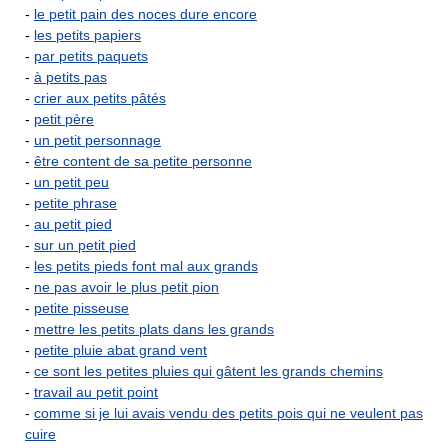
-
le petit pain des noces dure encore
-
les petits papiers
-
par petits paquets
-
à petits pas
-
crier aux petits pâtés
-
petit père
-
un petit personnage
-
être content de sa petite personne
-
un petit peu
-
petite phrase
-
au petit pied
-
sur un petit pied
-
les petits pieds font mal aux grands
-
ne pas avoir le plus petit pion
-
petite pisseuse
-
mettre les petits plats dans les grands
-
petite pluie abat grand vent
-
ce sont les petites pluies qui gâtent les grands chemins
-
travail au petit point
-
comme si je lui avais vendu des petits pois qui ne veulent pas
cuire