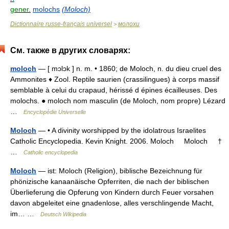
gener.
molochs
(Moloch)
Dictionnaire russe-français universel
молохи
>
См. также в других словарях:
moloch
— [ mɔlɔk ] n. m. • 1860; de Moloch, n. du dieu cruel des
Ammonites ♦ Zool. Reptile saurien (crassilingues) à corps massif
semblable à celui du crapaud, hérissé d épines écailleuses. Des
molochs. ● moloch nom masculin (de Moloch, nom propre) Lézard
…
Encyclopédie Universelle
Moloch
— • A divinity worshipped by the idolatrous Israelites
Catholic Encyclopedia. Kevin Knight. 2006. Moloch Moloch †
…
Catholic encyclopedia
Moloch
— ist: Moloch (Religion), biblische Bezeichnung für
phönizische kanaanäische Opferriten, die nach der biblischen
Überlieferung die Opferung von Kindern durch Feuer vorsahen
davon abgeleitet eine gnadenlose, alles verschlingende Macht,
im… …
Deutsch Wikipedia