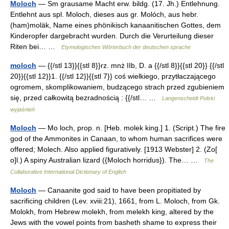
Moloch
— Sm grausame Macht erw. bildg. (17. Jh.) Entlehnung.
Entlehnt aus spl. Moloch, dieses aus gr. Molóch, aus hebr.
(ham)moläk, Name eines phönikisch kanaanitischen Gottes, dem
Kinderopfer dargebracht wurden. Durch die Verurteilung dieser
Riten bei… …
Etymologisches Wörterbuch der deutschen sprache
moloch
— {{/stl 13}}{{stl 8}}rz. mnż IIb, D. a {{/stl 8}}{{stl 20}} {{/stl
20}}{{stl 12}}1. {{/stl 12}}{{stl 7}} coś wielkiego, przytłaczającego
ogromem, skomplikowaniem, budzącego strach przed zgubieniem
się, przed całkowitą bezradnością : {{/stl… …
Langenscheidt Polski
wyjaśnień
Moloch
— Mo loch, prop. n. [Heb. molek king.] 1. (Script.) The fire
god of the Ammonites in Canaan, to whom human sacrifices were
offered; Molech. Also applied figuratively. [1913 Webster] 2. (Zo[
o]l.) A spiny Australian lizard ({Moloch horridus}). The… …
The
Collaborative International Dictionary of English
Moloch
— Canaanite god said to have been propitiated by
sacrificing children (Lev. xviii:21), 1661, from L. Moloch, from Gk.
Molokh, from Hebrew molekh, from melekh king, altered by the
Jews with the vowel points from basheth shame to express their