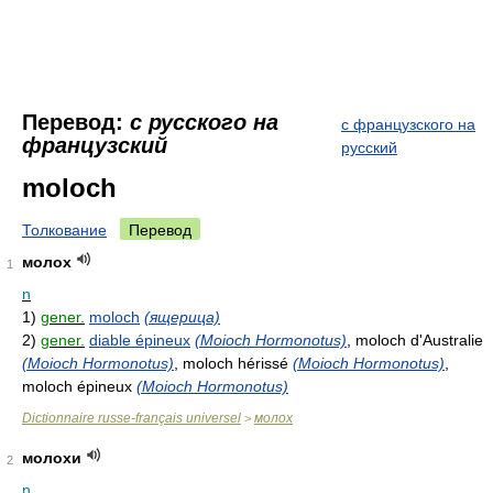
Перевод:
с русского на
с французского на
французский
русский
moloch
Толкование
Перевод
молох
1
n
1)
gener.
moloch
(ящерица)
2)
gener.
diable épineux
(Moioch Hormonotus)
, moloch d'Australie
(Moioch Hormonotus)
, moloch hérissé
(Moioch Hormonotus)
,
moloch épineux
(Moioch Hormonotus)
Dictionnaire russe-français universel
молох
>
молохи
2
n