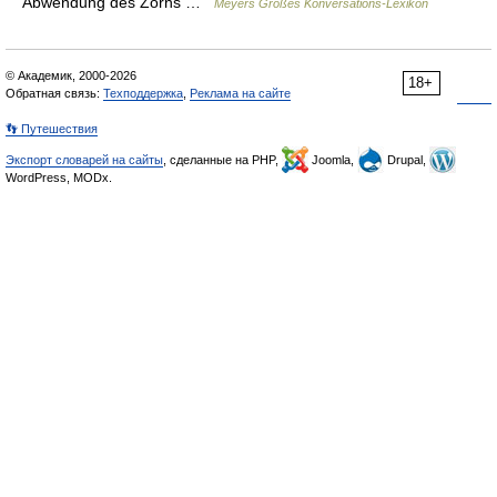
Abwendung des Zorns …
Meyers Großes Konversations-Lexikon
© Академик, 2000-2026
18+
Обратная связь:
Техподдержка
,
Реклама на сайте
👣 Путешествия
Экспорт словарей на сайты
, сделанные на PHP,
Joomla,
Drupal,
WordPress, MODx.