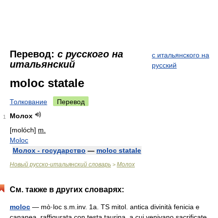
Перевод:
с русского на
с итальянского на
итальянский
русский
moloc statale
Толкование
Перевод
Молох
1
[molóch]
m.
Moloc
Молох - государство
—
moloc statale
Новый русско-итальянский словарь
Молох
>
См. также в других словарях:
moloc
— mò·loc s.m.inv. 1a. TS mitol. antica divinità fenicia e
cananea, raffigurata con testa taurina, a cui venivano sacrificate