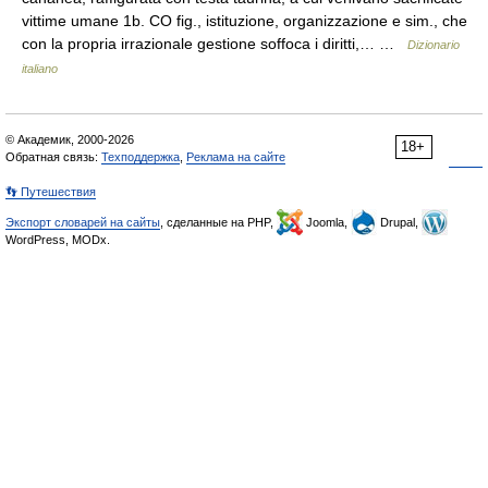
vittime umane 1b. CO fig., istituzione, organizzazione e sim., che
con la propria irrazionale gestione soffoca i diritti,… …
Dizionario
italiano
© Академик, 2000-2026
18+
Обратная связь:
Техподдержка
,
Реклама на сайте
👣 Путешествия
Экспорт словарей на сайты
, сделанные на PHP,
Joomla,
Drupal,
WordPress, MODx.