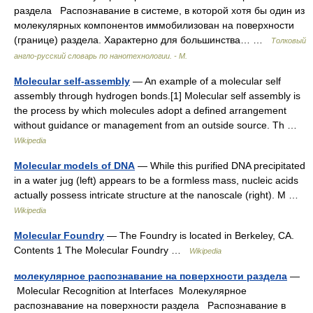
раздела Распознавание в системе, в которой хотя бы один из
молекулярных компонентов иммобилизован на поверхности
(границе) раздела. Характерно для большинства… …
Толковый
англо-русский словарь по нанотехнологии. - М.
Molecular self-assembly
— An example of a molecular self
assembly through hydrogen bonds.[1] Molecular self assembly is
the process by which molecules adopt a defined arrangement
without guidance or management from an outside source. Th …
Wikipedia
Molecular models of DNA
— While this purified DNA precipitated
in a water jug (left) appears to be a formless mass, nucleic acids
actually possess intricate structure at the nanoscale (right). M …
Wikipedia
Molecular Foundry
— The Foundry is located in Berkeley, CA.
Contents 1 The Molecular Foundry …
Wikipedia
молекулярное распознавание на поверхности раздела
—
Molecular Recognition at Interfaces Молекулярное
распознавание на поверхности раздела Распознавание в