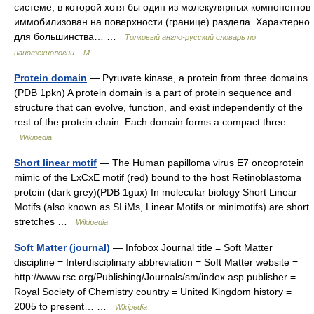
системе, в которой хотя бы один из молекулярных компонентов
иммобилизован на поверхности (границе) раздела. Характерно
для большинства… …
Толковый англо-русский словарь по
нанотехнологии. - М.
Protein domain
— Pyruvate kinase, a protein from three domains
(PDB 1pkn) A protein domain is a part of protein sequence and
structure that can evolve, function, and exist independently of the
rest of the protein chain. Each domain forms a compact three… …
Wikipedia
Short linear motif
— The Human papilloma virus E7 oncoprotein
mimic of the LxCxE motif (red) bound to the host Retinoblastoma
protein (dark grey)(PDB 1gux) In molecular biology Short Linear
Motifs (also known as SLiMs, Linear Motifs or minimotifs) are short
stretches …
Wikipedia
Soft Matter (journal)
— Infobox Journal title = Soft Matter
discipline = Interdisciplinary abbreviation = Soft Matter website =
http://www.rsc.org/Publishing/Journals/sm/index.asp publisher =
Royal Society of Chemistry country = United Kingdom history =
2005 to present… …
Wikipedia