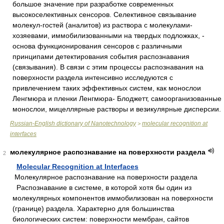
большое значение при разработке современных
высокоселективных сенсоров. Селективное связывание
молекул-гостей (аналитов) из раствора с молекулами-
хозяевами, иммобилизованными на твердых подложках, -
основа функционирования сенсоров с различными
принципами детектирования события распознавания
(связывания). В связи с этим процессы распознавания на
поверхности раздела интенсивно исследуются с
привлечением таких эффективных систем, как монослои
Ленгмюра и пленки Ленгмюра- Блоджетт, самоорганизованные
монослои, мицеллярные растворы и везикулярные дисперсии.
Russian-English dictionary of Nanotechnology
molecular recognition at
>
interfaces
молекулярное распознавание на поверхности раздела
2
Molecular Recognition at Interfaces
Молекулярное распознавание на поверхности раздела
Распознавание в системе, в которой хотя бы один из
молекулярных компонентов иммобилизован на поверхности
(границе) раздела. Характерно для большинства
биологических систем: поверхности мембран, сайтов