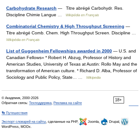
Carbohydrate Research
— Titre abrégé Carbohydr. Res.
Discipline Chimie Langue …
Wikipédia en Français
Combinatorial Chemistry & High Throughput Screening
—
Titre abrégé Comb. Chem. High Throughput Screen. Discipline …
Wikipédia en Français
List of Guggenheim Fellowships awarded in 2000
— U.S. and
Canadian Fellows= * Robert H. Abzug, Professor of History and
American Studies, University of Texas at Austin: Rollo May and the
transformation of American culture. * Richard D. Alba, Professor of
Sociology and Public Policy, State… …
Wikipedia
© Академик, 2000-2026
18+
Обратная связь:
Техподдержка
,
Реклама на сайте
👣 Путешествия
Экспорт словарей на сайты
, сделанные на PHP,
Joomla,
Drupal,
WordPress, MODx.