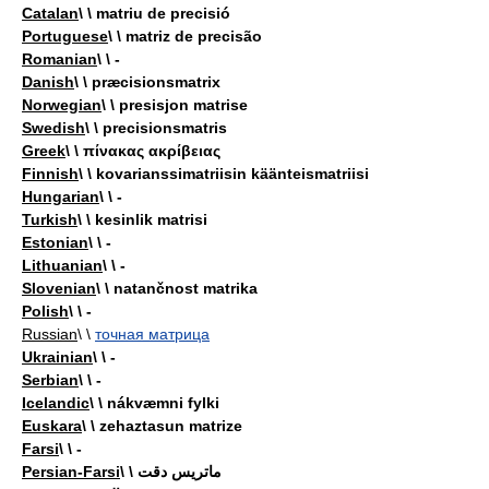
Catalan
\ \ matriu de precisió
Portuguese
\ \ matriz de precisão
Romanian
\ \ -
Danish
\ \ præcisionsmatrix
Norwegian
\ \ presisjon matrise
Swedish
\ \ precisionsmatris
Greek
\ \ πίνακας ακρίβειας
Finnish
\ \ kovarianssimatriisin käänteismatriisi
Hungarian
\ \ -
Turkish
\ \ kesinlik matrisi
Estonian
\ \ -
Lithuanian
\ \ -
Slovenian
\ \ natančnost matrika
Polish
\ \ -
Russian
\ \
точная матрица
Ukrainian
\ \ -
Serbian
\ \ -
Icelandic
\ \ nákvæmni fylki
Euskara
\ \ zehaztasun matrize
Farsi
\ \ -
Persian-Farsi
\ \ ماتريس دقت