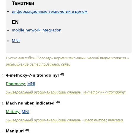
Тематики
информационные технологии в целом
EN
mobile network integration
MNI
Русско-английский словарь нормативно-технической терминологии
>
объединение сетей подвижной связи
4-methoxy-7-nitroindoinyl
2
Pharmacy:
MNI
Универсальный русско-английский словарь
4-methoxy-7-nitroindoinyl
>
Mach number, indicated
3
Military:
MNI
Универсальный русско-английский словарь
Mach number, indicated
>
Manipuri
4