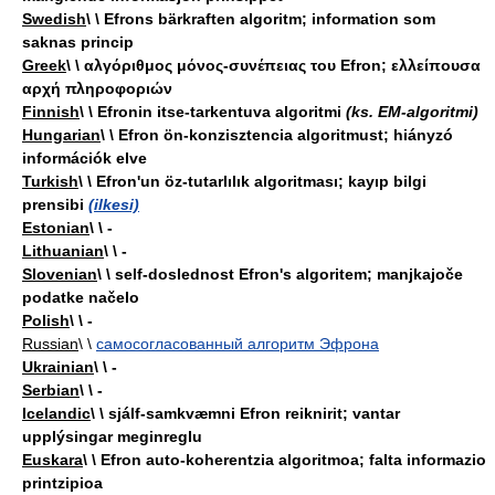
Swedish
\ \ Efrons bärkraften algoritm; information som
saknas princip
Greek
\ \ αλγόριθμος μόνος-συνέπειας του Efron; ελλείπουσα
αρχή πληροφοριών
Finnish
\ \ Efronin itse-tarkentuva algoritmi
(ks. EM-algoritmi)
Hungarian
\ \ Efron ön-konzisztencia algoritmust; hiányzó
információk elve
Turkish
\ \ Efron'un öz-tutarlılık algoritması; kayıp bilgi
prensibi
(ilkesi)
Estonian
\ \ -
Lithuanian
\ \ -
Slovenian
\ \ self-doslednost Efron's algoritem; manjkajoče
podatke načelo
Polish
\ \ -
Russian
\ \
самосогласованный алгоритм Эфрона
Ukrainian
\ \ -
Serbian
\ \ -
Icelandic
\ \ sjálf-samkvæmni Efron reiknirit; vantar
upplýsingar meginreglu
Euskara
\ \ Efron auto-koherentzia algoritmoa; falta informazio
printzipioa