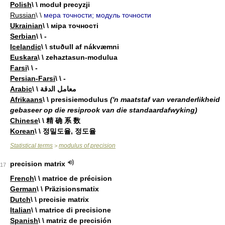
Polish
\ \ moduł precyzji
Russian
\ \
мера точности; модуль точности
Ukrainian
\ \ міра точності
Serbian
\ \ -
Icelandic
\ \ stuðull af nákvæmni
Euskara
\ \ zehaztasun-modulua
Farsi
\ \ -
Persian-Farsi
\ \ -
Arabic
\ \ معامل الدقة
Afrikaans
\ \ presisiemodulus
('n maatstaf van veranderlikheid
gebaseer op die resiprook van die standaardafwyking)
Chinese
\ \ 精 确 系 数
Korean
\ \ 정밀도율, 정도율
Statistical terms
modulus of precision
>
precision matrix
17
French
\ \ matrice de précision
German
\ \ Präzisionsmatix
Dutch
\ \ precisie matrix
Italian
\ \ matrice di precisione
Spanish
\ \ matriz de precisión