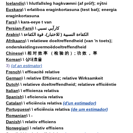
Icelandic
\ \ hlutfallsleg hagkvæmni (af próf); nýtni
Euskara
\ \ erlatiboa eraginkortasuna (test bat); energia
eraginkortasuna
Farsi
\ \ kara-eeye t van
Persian-Farsi
\ \ کارآيي نسبي
Arabic
\ \ الكفاءة النسبية ( للاختبار)، قوة الكفاءة
Afrikaans
\ \ relatiewe doeltreffendheid (van 'n toets);
onderskeidingsvermoëdoeltreffendheid
Chinese
\ \ 相 对 效 率 （ 检 验 的 ）; 功 效 ， 率
Korean
\ \ 상대효율
3)
(of an estimator)
French
\ \ efficacité relative
German
\ \ relative Effizienz; relative Wirksamkeit
Dutch
\ \ relatieve doeltreffendheid; relatieve efficiëntie
Italian
\ \ efficienza relativa
Spanish
\ \ eficiencia relativa
Catalan
\ \ eficiència relativa
(d'un estimador)
Portuguese
\ \ eficiência relativa
(de um estimador)
Romanian
\ \ -
Danish
\ \ relativ efficiens
Norwegian
\ \ relativ effisiens