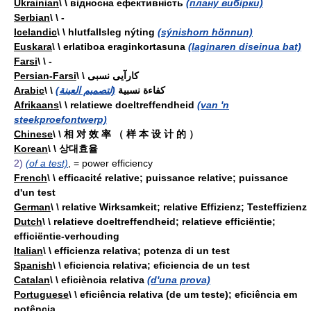
Ukrainian
\ \ відносна ефективність
(плану вибірки)
Serbian
\ \ -
Icelandic
\ \ hlutfallsleg nýting
(sýnishorn hönnun)
Euskara
\ \ erlatiboa eraginkortasuna
(laginaren diseinua bat)
Farsi
\ \ -
Persian-Farsi
\ \ کارآیی نسبی
Arabic
(لتصميم العينة)
\ \ كفاءة نسبية
Afrikaans
\ \ relatiewe doeltreffendheid
(van 'n
steekproefontwerp)
Chinese
\ \ 相 对 效 率 （ 样 本 设 计 的 ）
Korean
\ \ 상대효율
2)
(of a test)
,
= power efficiency
French
\ \ efficacité relative; puissance relative; puissance
d'un test
German
\ \ relative Wirksamkeit; relative Effizienz; Testeffizienz
Dutch
\ \ relatieve doeltreffendheid; relatieve efficiëntie;
efficiëntie-verhouding
Italian
\ \ efficienza relativa; potenza di un test
Spanish
\ \ eficiencia relativa; eficiencia de un test
Catalan
\ \ eficiència relativa
(d'una prova)
Portuguese
\ \ eficiência relativa (de um teste); eficiência em
potência