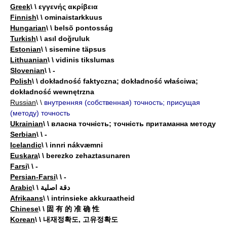
Greek
\ \ εγγενής ακρίβεια
Finnish
\ \ ominaistarkkuus
Hungarian
\ \ belsõ pontosság
Turkish
\ \ asıl doğruluk
Estonian
\ \ sisemine täpsus
Lithuanian
\ \ vidinis tikslumas
Slovenian
\ \ -
Polish
\ \ dokładność faktyczna; dokładność właściwa;
dokładność wewnętrzna
Russian
\ \
внутренняя (собственная) точность; присущая
(методу) точность
Ukrainian
\ \ власна точність; точність притаманна методу
Serbian
\ \ -
Icelandic
\ \ innri nákvæmni
Euskara
\ \ berezko zehaztasunaren
Farsi
\ \ -
Persian-Farsi
\ \ -
Arabic
\ \ دقة اصلية
Afrikaans
\ \ intrinsieke akkuraatheid
Chinese
\ \ 固 有 的 准 确 性
Korean
\ \ 내재정확도, 고유정확도