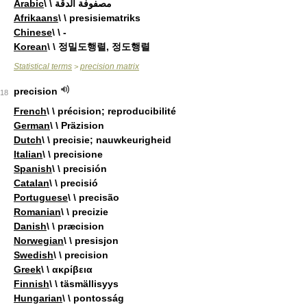
Arabic
\ \ مصفوفة الدقة
Afrikaans
\ \ presisiematriks
Chinese
\ \ -
Korean
\ \ 정밀도행렬, 정도행렬
Statistical terms
precision matrix
>
precision
18
French
\ \ précision; reproducibilité
German
\ \ Präzision
Dutch
\ \ precisie; nauwkeurigheid
Italian
\ \ precisione
Spanish
\ \ precisión
Catalan
\ \ precisió
Portuguese
\ \ precisão
Romanian
\ \ precizie
Danish
\ \ præcision
Norwegian
\ \ presisjon
Swedish
\ \ precision
Greek
\ \ ακρίβεια
Finnish
\ \ täsmällisyys
Hungarian
\ \ pontosság