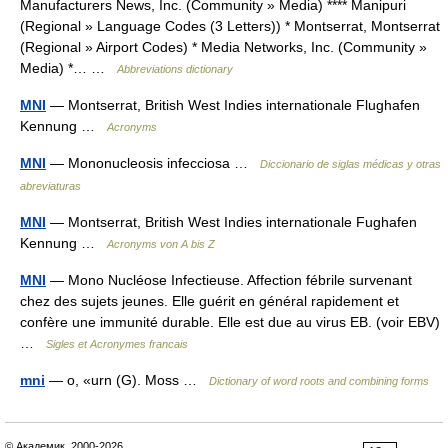
Manufacturers News, Inc. (Community » Media) **** Manipuri
(Regional » Language Codes (3 Letters)) * Montserrat, Montserrat
(Regional » Airport Codes) * Media Networks, Inc. (Community »
Media) *… …
Abbreviations dictionary
MNI
— Montserrat, British West Indies internationale Flughafen
Kennung …
Acronyms
MNI
— Mononucleosis infecciosa …
Diccionario de siglas médicas y otras
abreviaturas
MNI
— Montserrat, British West Indies internationale Fughafen
Kennung …
Acronyms von A bis Z
MNI
— Mono Nucléose Infectieuse. Affection fébrile survenant
chez des sujets jeunes. Elle guérit en général rapidement et
confère une immunité durable. Elle est due au virus EB. (voir EBV)
…
Sigles et Acronymes francais
mni
— o, «urn (G). Moss …
Dictionary of word roots and combining forms
© Академик, 2000-2026