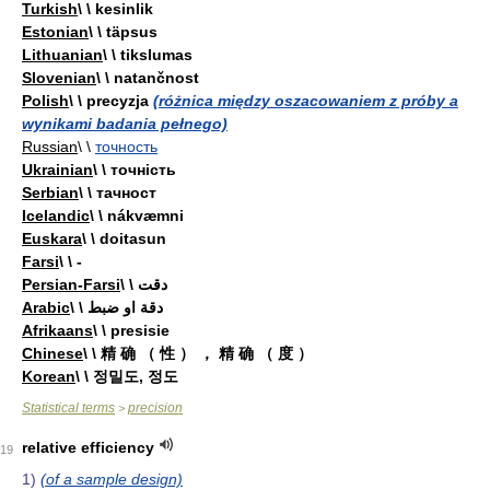
Turkish
\ \ kesinlik
Estonian
\ \ täpsus
Lithuanian
\ \ tikslumas
Slovenian
\ \ natančnost
Polish
\ \ precyzja
(różnica między oszacowaniem z próby a
wynikami badania pełnego)
Russian
\ \
точность
Ukrainian
\ \ точність
Serbian
\ \ тачност
Icelandic
\ \ nákvæmni
Euskara
\ \ doitasun
Farsi
\ \ -
Persian-Farsi
\ \ دقت
Arabic
\ \ دقة او ضبط
Afrikaans
\ \ presisie
Chinese
\ \ 精 确 （ 性 ） ， 精 确 （ 度 ）
Korean
\ \ 정밀도, 정도
Statistical terms
precision
>
relative efficiency
19
1)
(of a sample design)