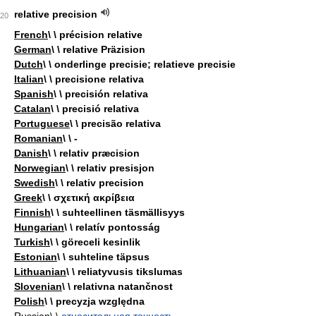
relative precision
20
French
\ \ précision relative
German
\ \ relative Präzision
Dutch
\ \ onderlinge precisie; relatieve precisie
Italian
\ \ precisione relativa
Spanish
\ \ precisión relativa
Catalan
\ \ precisió relativa
Portuguese
\ \ precisão relativa
Romanian
\ \ -
Danish
\ \ relativ præcision
Norwegian
\ \ relativ presisjon
Swedish
\ \ relativ precision
Greek
\ \ σχετική ακρίβεια
Finnish
\ \ suhteellinen täsmällisyys
Hungarian
\ \ relatív pontosság
Turkish
\ \ göreceli kesinlik
Estonian
\ \ suhteline täpsus
Lithuanian
\ \ reliatyvusis tikslumas
Slovenian
\ \ relativna natančnost
Polish
\ \ precyzja względna