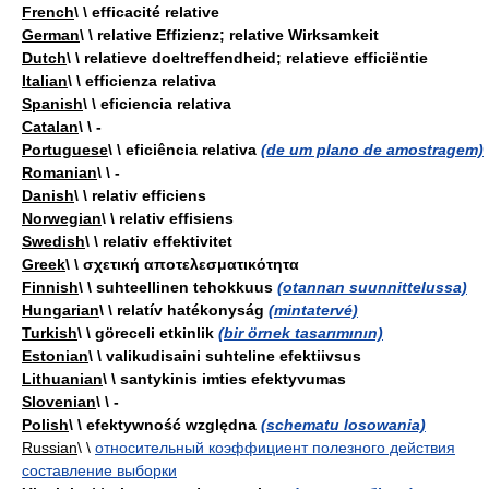
French
\ \ efficacité relative
German
\ \ relative Effizienz; relative Wirksamkeit
Dutch
\ \ relatieve doeltreffendheid; relatieve efficiëntie
Italian
\ \ efficienza relativa
Spanish
\ \ eficiencia relativa
Catalan
\ \ -
Portuguese
\ \ eficiência relativa
(de um plano de amostragem)
Romanian
\ \ -
Danish
\ \ relativ efficiens
Norwegian
\ \ relativ effisiens
Swedish
\ \ relativ effektivitet
Greek
\ \ σχετική αποτελεσματικότητα
Finnish
\ \ suhteellinen tehokkuus
(otannan suunnittelussa)
Hungarian
\ \ relatív hatékonyság
(mintatervé)
Turkish
\ \ göreceli etkinlik
(bir örnek tasarımının)
Estonian
\ \ valikudisaini suhteline efektiivsus
Lithuanian
\ \ santykinis imties efektyvumas
Slovenian
\ \ -
Polish
\ \ efektywność względna
(schematu losowania)
Russian
\ \
относительный коэффициент полезного действия
составление выборки