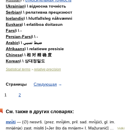
Russian
\ \
относительная точность
Ukrainian
\ \ відносна точність
Serbian
\ \ релативна прецизност
Icelandic
\ \ hlutfallsleg nákvæmni
Euskara
\ \ erlatiboa doitasun
Farsi
\ \ -
Persian-Farsi
\ \ -
Arabic
\ \ ضبط نسبي
Afrikaans
\ \ relatiewe presisie
Chinese
\ \ 相 对 精 确 度
Korean
\ \ 상대정밀도
Statistical terms
relative precision
>
Страницы
Следующая
→
1
2
См. также в других словарях:
mnı̏ti
— (∅) nesvrš. 〈prez. mnı̏jēm, pril. sad. mnı̏jūći, gl. im.
mnijénje〉 zast. misliti [»Jer što da mnijem« I. Mažuranić] …
Veliki