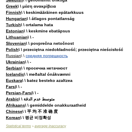
Swedish
\ \ genomsnitt oriktiga
Greek
\ \ μέση ανακρίβεια
Finnish
\ \ keskimääräinen epätarkkuus
Hungarian
\ \ átlagos pontatlanság
Turkish
\ \ ortalama hata
Estonian
\ \ keskmine ebatäpsus
Lithuanian
\ \ -
Slovenian
\ \ povprečna netočnost
Polish
\ \ przeciętna niedokładność; przeciętna nieścisłość
Russian
\ \
средняя погрешность
Ukrainian
\ \ -
Serbian
\ \ просечна нетачност
Icelandic
\ \ meðaltal ónákvæmni
Euskara
\ \ batez besteko azaltzea
Farsi
\ \ -
Persian-Farsi
\ \ -
Arabic
\ \ متوسط عدم الدقة
Afrikaans
\ \ gemiddelde onakkuraatheid
Chinese
\ \ 平 均 不 准 确 度
Korean
\ \ 평균 비정확성
Statistical terms
average inaccuracy
>