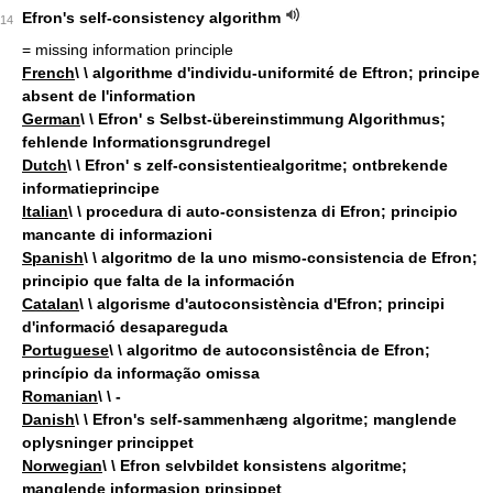
Efron's self-consistency algorithm
14
= missing information principle
French
\ \ algorithme d'individu-uniformité de Eftron; principe
absent de l'information
German
\ \ Efron' s Selbst-übereinstimmung Algorithmus;
fehlende Informationsgrundregel
Dutch
\ \ Efron' s zelf-consistentiealgoritme; ontbrekende
informatieprincipe
Italian
\ \ procedura di auto-consistenza di Efron; principio
mancante di informazioni
Spanish
\ \ algoritmo de la uno mismo-consistencia de Efron;
principio que falta de la información
Catalan
\ \ algorisme d'autoconsistència d'Efron; principi
d'informació desapareguda
Portuguese
\ \ algoritmo de autoconsistência de Efron;
princípio da informação omissa
Romanian
\ \ -
Danish
\ \ Efron's self-sammenhæng algoritme; manglende
oplysninger princippet
Norwegian
\ \ Efron selvbildet konsistens algoritme;
manglende informasjon prinsippet