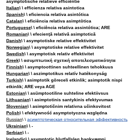
asymptotische relatieve efficiëntie
Italian
\ \ efficienza relativa asintotica
Spanish
\ \ eficiencia relativa asintótica
Catalan
\ \ eficiència relativa asimptòtica
Portuguese
\ \ eficiência relativa assintótica; ARE
Romanian
\ \ efecienţă relativă asimptotică
Danish
\ \ asymptotiske relative effektivitet
Norwegian
\ \ asymptotiske relative effektivitet
Swedish
\ \ asymptotisk relativ effektivitet
Greek
\ \ ασυμπτωτική σχετική αποτελεσματικότητα
Finnish
\ \ asymptoottinen suhteellinen tehokkuus
Hungarian
\ \ aszimptotikus relatív hatékonyság
Turkish
\ \ asimptotik göreceli etkinlik; asimptotik nispi
etkinlik; ARE veya AGE
Estonian
\ \ asümptootiline suhteline efektiivsus
Lithuanian
\ \ asimptotinis santykinis efektyvumas
Slovenian
\ \ asimptotičnim relativna učinkovitost
Polish
\ \ efektywność asymptotyczna względna
Russian
\ \
асимптотическая относительная эффективность
Ukrainian
\ \ -
Serbian
\ \ -
Icelandic
\ \ asymptotic hlutfallsleg hagkvæmni