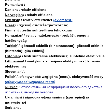
Romanian
\ \ -
Danish
\ \ relativ efficiens
Norwegian
\ \ relativ effisiens
Swedish
\ \ relativ effektivitet
(av ett test)
Greek
\ \ σχετική αποτελεσματικότητα;
Finnish
\ \ testin suhteellinen tehokkuus
Hungarian
\ \ relatív hatékonyság (próbáé); energia
hatékonyság
Turkish
\ \ göreceli etkinlik (bir sınamanın); göreceli etkinlik
(bir testin); güç etkinliği
Estonian
\ \ testi suhteline efektiivsus; suhteline efektiivsus
Lithuanian
\ \ santykinis kriterijaus efektyvumas; laipsnio
efektyvumas
Slovenian
\ \ -
Polish
\ \ efektywność względna (testu); efektywność mocy
(efektywność względna testu)
Russian
\ \
относительный коэффициент полезного действия
испытания; выход по энергии
Ukrainian
\ \ відносна ефективність (критерію)(за
потужністю)
Serbian
\ \ -