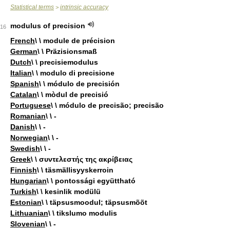
Statistical terms
intrinsic accuracy
>
modulus of precision
16
French
\ \ module de précision
German
\ \ Präzisionsmaß
Dutch
\ \ precisiemodulus
Italian
\ \ modulo di precisione
Spanish
\ \ módulo de precisión
Catalan
\ \ mòdul de precisió
Portuguese
\ \ módulo de precisão; precisão
Romanian
\ \ -
Danish
\ \ -
Norwegian
\ \ -
Swedish
\ \ -
Greek
\ \ συντελεστής της ακρίβειας
Finnish
\ \ täsmällisyyskerroin
Hungarian
\ \ pontossági együttható
Turkish
\ \ kesinlik modülü
Estonian
\ \ täpsusmoodul; täpsusmõõt
Lithuanian
\ \ tikslumo modulis
Slovenian
\ \ -