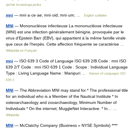
rječnik hrvatskoga jezika
mni
— mni·a·ce·ae; mni·oid; mni·um; …
English syllables
MNI
— Mononucléose infectieuse La mononucléose infectieuse
(MNI) est une infection généralement bénigne, provoquée par le
virus d’Epstein Barr (EBV), qui appartient à la même famille virale
que ceux de l’herpès. Cette affection fréquente se caractérise …
Wikipédia en Français
mni
— ISO 639 3 Code of Language ISO 639 2/B Code : mni ISO
639 2/T Code : mni ISO 639 1 Code : Scope : Individual Language
Type : Living Language Name : Manipuri …
Names of Languages ISO
639-3
MNI
— The Abbreviation MNI may stand for:* The professional title
for an individual who is a Member of the Nautical Institute * In
osteoarchaeology and zooarchaeology, Minimum Number of
Individuals * On the internet, MuggleNet Interactive. * In… …
Wikipedia
MNI
— McClatchy Company (Business » NYSE Symbols) ****