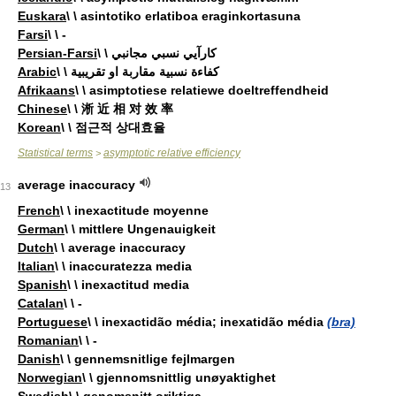
Euskara
\ \ asintotiko erlatiboa eraginkortasuna
Farsi
\ \ -
Persian-Farsi
\ \ کارآيي نسبي مجانبي
Arabic
\ \ كفاءة نسبية مقاربة او تقريبية
Afrikaans
\ \ asimptotiese relatiewe doeltreffendheid
Chinese
\ \ 淅 近 相 对 效 率
Korean
\ \ 점근적 상대효율
Statistical terms
asymptotic relative efficiency
>
average inaccuracy
13
French
\ \ inexactitude moyenne
German
\ \ mittlere Ungenauigkeit
Dutch
\ \ average inaccuracy
Italian
\ \ inaccuratezza media
Spanish
\ \ inexactitud media
Catalan
\ \ -
Portuguese
\ \ inexactidão média; inexatidão média
(bra)
Romanian
\ \ -
Danish
\ \ gennemsnitlige fejlmargen
Norwegian
\ \ gjennomsnittlig unøyaktighet