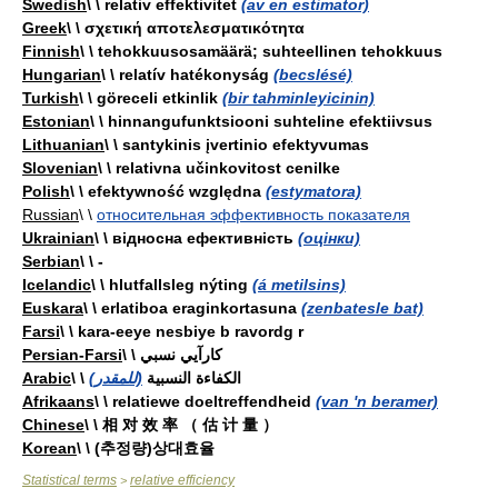
Swedish
\ \ relativ effektivitet
(av en estimator)
Greek
\ \ σχετική αποτελεσματικότητα
Finnish
\ \ tehokkuusosamäärä; suhteellinen tehokkuus
Hungarian
\ \ relatív hatékonyság
(becslésé)
Turkish
\ \ göreceli etkinlik
(bir tahminleyicinin)
Estonian
\ \ hinnangufunktsiooni suhteline efektiivsus
Lithuanian
\ \ santykinis įvertinio efektyvumas
Slovenian
\ \ relativna učinkovitost cenilke
Polish
\ \ efektywność względna
(estymatora)
Russian
\ \
относительная эффективность показателя
Ukrainian
\ \ відносна ефективність
(оцінки)
Serbian
\ \ -
Icelandic
\ \ hlutfallsleg nýting
(á metilsins)
Euskara
\ \ erlatiboa eraginkortasuna
(zenbatesle bat)
Farsi
\ \ kara-eeye nesbiye b ravordg r
Persian-Farsi
\ \ کارآيي نسبي
Arabic
(للمقدر)
\ \ الكفاءة النسبية
Afrikaans
\ \ relatiewe doeltreffendheid
(van 'n beramer)
Chinese
\ \ 相 对 效 率 （ 估 计 量 ）
Korean
\ \ (추정량)상대효율
Statistical terms
relative efficiency
>