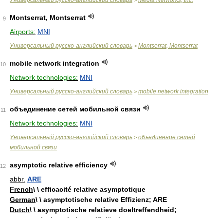
Универсальный русско-английский словарь
Media Networks, Inc.
>
Montserrat, Montserrat
9
Airports:
MNI
Универсальный русско-английский словарь
Montserrat, Montserrat
>
mobile network integration
10
Network technologies:
MNI
Универсальный русско-английский словарь
mobile network integration
>
объединение сетей мобильной связи
11
Network technologies:
MNI
Универсальный русско-английский словарь
объединение сетей
>
мобильной связи
asymptotic relative efficiency
12
abbr.
ARE
French
\ \ efficacité relative asymptotique
German
\ \ asymptotische relative Effizienz; ARE
Dutch
\ \ asymptotische relatieve doeltreffendheid;