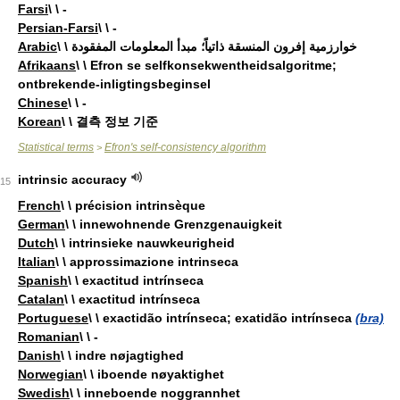
Farsi
\ \ -
Persian-Farsi
\ \ -
Arabic
\ \ خوارزمية إفرون المنسقة ذاتياً؛ مبدأ المعلومات المفقودة
Afrikaans
\ \ Efron se selfkonsekwentheidsalgoritme;
ontbrekende-inligtingsbeginsel
Chinese
\ \ -
Korean
\ \ 결측 정보 기준
Statistical terms
Efron's self-consistency algorithm
>
intrinsic accuracy
15
French
\ \ précision intrinsèque
German
\ \ innewohnende Grenzgenauigkeit
Dutch
\ \ intrinsieke nauwkeurigheid
Italian
\ \ approssimazione intrinseca
Spanish
\ \ exactitud intrínseca
Catalan
\ \ exactitud intrínseca
Portuguese
\ \ exactidão intrínseca; exatidão intrínseca
(bra)
Romanian
\ \ -
Danish
\ \ indre nøjagtighed
Norwegian
\ \ iboende nøyaktighet
Swedish
\ \ inneboende noggrannhet