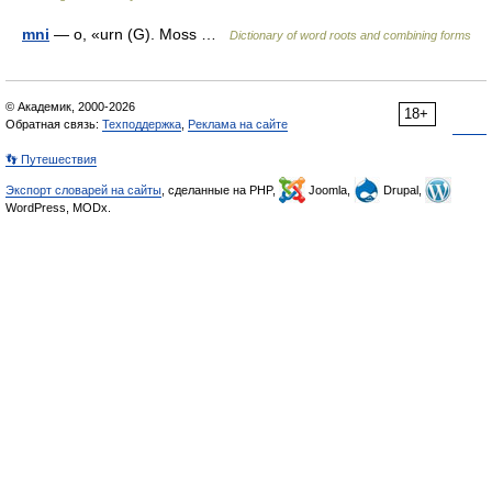
mni
— o, «urn (G). Moss …
Dictionary of word roots and combining forms
© Академик, 2000-2026
18+
Обратная связь:
Техподдержка
,
Реклама на сайте
👣 Путешествия
Экспорт словарей на сайты
, сделанные на PHP,
Joomla,
Drupal,
WordPress, MODx.