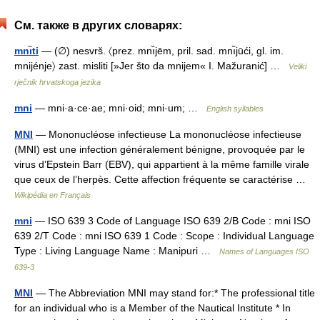
См. также в других словарях:
mnı̏ti
— (∅) nesvrš. 〈prez. mnı̏jēm, pril. sad. mnı̏jūći, gl. im.
mnijénje〉 zast. misliti [»Jer što da mnijem« I. Mažuranić] …
Veliki
rječnik hrvatskoga jezika
mni
— mni·a·ce·ae; mni·oid; mni·um; …
English syllables
MNI
— Mononucléose infectieuse La mononucléose infectieuse
(MNI) est une infection généralement bénigne, provoquée par le
virus d’Epstein Barr (EBV), qui appartient à la même famille virale
que ceux de l’herpès. Cette affection fréquente se caractérise …
Wikipédia en Français
mni
— ISO 639 3 Code of Language ISO 639 2/B Code : mni ISO
639 2/T Code : mni ISO 639 1 Code : Scope : Individual Language
Type : Living Language Name : Manipuri …
Names of Languages ISO
639-3
MNI
— The Abbreviation MNI may stand for:* The professional title
for an individual who is a Member of the Nautical Institute * In