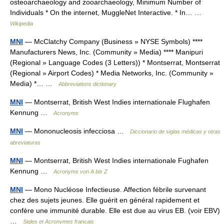
osteoarchaeology and zooarchaeology, Minimum Number of
Individuals * On the internet, MuggleNet Interactive. * In… …
Wikipedia
MNI
— McClatchy Company (Business » NYSE Symbols) ****
Manufacturers News, Inc. (Community » Media) **** Manipuri
(Regional » Language Codes (3 Letters)) * Montserrat, Montserrat
(Regional » Airport Codes) * Media Networks, Inc. (Community »
Media) *… …
Abbreviations dictionary
MNI
— Montserrat, British West Indies internationale Flughafen
Kennung …
Acronyms
MNI
— Mononucleosis infecciosa …
Diccionario de siglas médicas y otras
abreviaturas
MNI
— Montserrat, British West Indies internationale Fughafen
Kennung …
Acronyms von A bis Z
MNI
— Mono Nucléose Infectieuse. Affection fébrile survenant
chez des sujets jeunes. Elle guérit en général rapidement et
confère une immunité durable. Elle est due au virus EB. (voir EBV)
…
Sigles et Acronymes francais