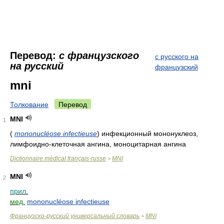
Перевод:
с французского
с русского на
на русский
французский
mni
Толкование
Перевод
MNI
1
(
mononucléose infectieuse
)
инфекционный мононуклеоз,
лимфоидно-клеточная ангина, моноцитарная ангина
Dictionnaire médical français-russe
MNI
>
MNI
2
прил.
мед.
mononucléose infectieuse
Французско-русский универсальный словарь
MNI
>