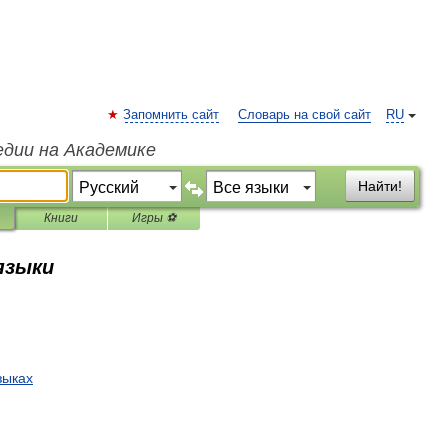
Запомнить сайт
Словарь на свой сайт
RU
едии на Академике
Найти!
Книги
Игры ⚽
 языки
зыках