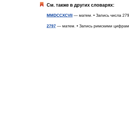
См. также в других словарях:
MMDCCXCVII
— матем. • Запись числа 
2797
— матем. • Запись римскими цифр