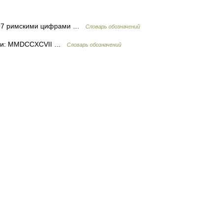
2797 римскими цифрами …
Словарь обозначений
ами: MMDCCXCVII …
Словарь обозначений