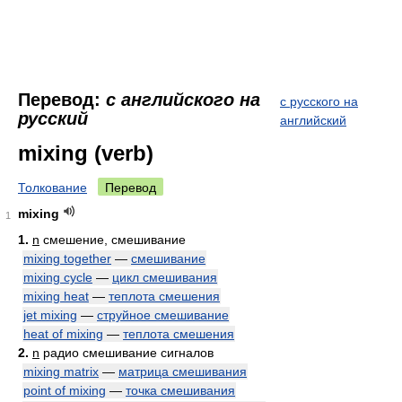
Перевод:
с английского на
с русского на
русский
английский
mixing (verb)
Толкование
Перевод
mixing
1
1.
n
смешение, смешивание
mixing together
—
смешивание
mixing cycle
—
цикл смешивания
mixing heat
—
теплота смешения
jet mixing
—
струйное смешивание
heat of mixing
—
теплота смешения
2.
n
радио смешивание сигналов
mixing matrix
—
матрица смешивания
point of mixing
—
точка смешивания