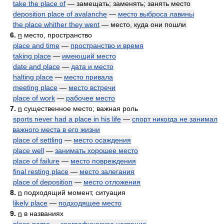
take the place of
— замещать; заменять; занять место
deposition place of avalanche
—
место выброса лавины
the place whither they went
— место, куда они пошли
6.
n
место, пространство
place and time
—
пространство и время
taking place
—
имеющий место
date and place
—
дата и место
halting place
—
место привала
meeting place
—
место встречи
place of work
—
рабочее место
7.
n
существенное место; важная роль
sports never had a place in his life
—
спорт никогда не занимал
важного места в его жизни
place of settling
—
место осаждения
place well
—
занимать хорошее место
place of failure
—
место повреждения
final resting place
—
место залегания
place of deposition
—
место отложения
8.
n
подходящий момент, ситуация
likely place
—
подходящее место
9.
n
в названиях