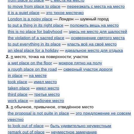
from place to place
—
с места на место
to move from place to place
—
переезжать с места на место
it is a quiet place
—
это тихое местечко
London is a noisy place
— Лондон — шумный город
to put a thing in its right place
—
положить вещь на место
this is no place for babyhood
—
здесь не место для шалостей
the violation of a sacred place
—
осквернение святого места
to put everything in its place
—
класть всё на своё место
an ideal place for a holiday
—
идеальное место для отдыха
2.
n
место, точка на поверхности; участок
a wet place on the floor
—
мокрое пятно на полу
a rough place on the road
—
скверный участок дороги
in place
—
на месте
took place
—
имел место
taken place
—
имел место
third place
—
третье место
work place
—
рабочее место
3.
n
обычное, привычное, отведённое место
the proposal is not quite in place
—
это предложение не совсем
уместно
to look out of place
—
быть удивительно неуместным
remark out of place
—
неуместное замечание