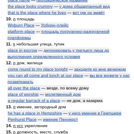
place name
—
географическое название
the place looks crummy
—
у дома обшарпанный вид
that is the place where he lives
—
вот где он живёт
10.
n
площадь
Woburn Place
—
Уоборн-плейс
platform place
—
площадь погрузочно-разгрузочной
платформы
11.
n
небольшая улица, тупик
place in escrow
—
депонировать у третьего лица до
выполнения определенного условия
12.
n
дом, жилище
come round to my place tonight
—
заходите ко мне вечерком
you can all come and lunch at our place
—
вы все можете у нас
позавтракать
all over the place
— везде, по всему дому
place of worship
—
молитвенный дом
a regular barrack of a place
— не дом, а казарма
13.
n
имение, загородный дом
he has a place in Hempshire
—
у него имение в Гемпшире
Penhurst Place
—
имение Пенхерст
14.
n уст.
укрепление
15.
n
должность, место, служба