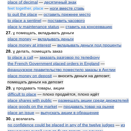
place of decimal
—
десятичный знак
feet together, place
—
ноги вместе ставь
to quit the place
—
оставить прежнее место
to place a sentinel
—
поставить часового
place jv maintenance status
—
ставить на консервацию
27.
v
помещать, вкладывать деньги
place money
—
вкладывать деньги
place money at interest
—
вкладывать деньги под проценты
28.
v
делать, помещать заказ
to place a call
—
заказать разговор по телефону
the French Government placed orders in England
—
французское правительство поместило заказы в Англии
place money on deposit
— вносить деньги на депозит;
помещать деньги на депозит
29.
v
продавать товары, акции
difficult to place
— плохо продаётся, плохо идёт
place shares with public
—
размещать акции среди держателей
place goods on the market
—
продавать товар на рынке
place an issue
—
выпускать акции в обращение
30.
v
возлагать
no confidence could be placed in any of the twelve judges
—
из