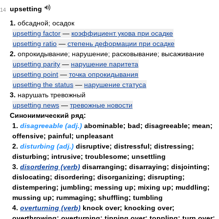
upsetting
14
1.
обсадной; осадок
upsetting factor
—
коэффициент укова при осадке
upsetting ratio
—
степень деформации при осадке
2.
опрокидывание; нарушение; расковывание; высаживание
upsetting parity
—
нарушение паритета
upsetting point
—
точка опрокидывания
upsetting the status
—
нарушение статуса
3.
нарушать тревожный
upsetting news
—
тревожные новости
Синонимический ряд:
1.
disagreeable (adj.)
abominable; bad; disagreeable; mean;
offensive; painful; unpleasant
2.
disturbing (adj.)
disruptive; distressful; distressing;
disturbing; intrusive; troublesome; unsettling
3.
disordering (verb)
disarranging; disarraying; disjointing;
dislocating; disordering; disorganizing; disrupting;
distempering; jumbling; messing up; mixing up; muddling;
mussing up; rummaging; shuffling; tumbling
4.
overturning (verb)
knock over; knocking over;
overthrowing; overturning; tipping over; toppling; turn over;