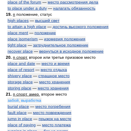
place of the forum
—
место рассмотрения дела
to place under a duty
—
налагать обязанность
19.
n
положение, статус
high places
—
высший свет
to attain a high place
—
достичь высокого положения
place ment
—
положение
place isomerism
—
изомерия положения
tight place
—
затруднительное положение
recover place
—
вернуться в исходное положение
20.
n спорт.
второе или третье призовое место
place and date
—
место и время
place of resort
—
место отдыха
shivery place
—
страшное место
storage place
—
место хранения
storing place
—
место хранения
21.
n спорт. амер.
второе место
забой, выработка
burial place
—
место погребения
fault place
—
место повреждения
jump in place
—
прыжок на месте
place of paying
—
место платежа