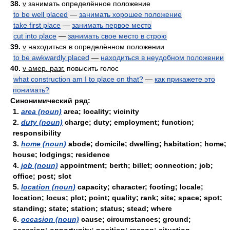
38.
v
занимать определённое положение
to be well placed
—
занимать хорошее положение
take first place
—
занимать первое место
cut into place
—
занимать свое место в строю
39.
v
находиться в определённом положении
to be awkwardly placed
—
находиться в неудобном положении
40.
v амер. разг.
повысить голос
what construction am I to place on that?
—
как прикажете это
понимать?
Синонимический ряд:
1.
area (noun)
area; locality; vicinity
2.
duty (noun)
charge; duty; employment; function;
responsibility
3.
home (noun)
abode; domicile; dwelling; habitation; home;
house; lodgings; residence
4.
job (noun)
appointment; berth; billet; connection; job;
office; post; slot
5.
location (noun)
capacity; character; footing; locale;
location; locus; plot; point; quality; rank; site; space; spot;
standing; state; station; status; stead; where
6.
occasion (noun)
cause; circumstances; ground;