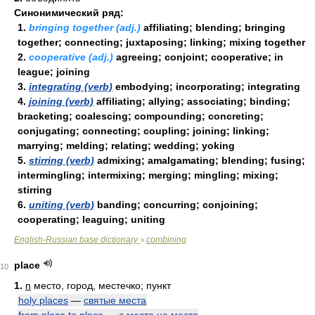
Синонимический ряд:
1.
bringing together (adj.)
affiliating; blending; bringing
together; connecting; juxtaposing; linking; mixing together
2.
cooperative (adj.)
agreeing; conjoint; cooperative; in
league; joining
3.
integrating (verb)
embodying; incorporating; integrating
4.
joining (verb)
affiliating; allying; associating; binding;
bracketing; coalescing; compounding; concreting;
conjugating; connecting; coupling; joining; linking;
marrying; melding; relating; wedding; yoking
5.
stirring (verb)
admixing; amalgamating; blending; fusing;
intermingling; intermixing; merging; mingling; mixing;
stirring
6.
uniting (verb)
banding; concurring; conjoining;
cooperating; leaguing; uniting
English-Russian base dictionary
combining
>
place
10
1.
n
место, город, местечко; пункт
holy places
—
святые места