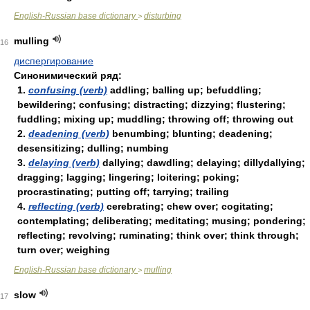
English-Russian base dictionary
disturbing
>
mulling
16
диспергирование
Синонимический ряд:
1.
confusing (verb)
addling; balling up; befuddling;
bewildering; confusing; distracting; dizzying; flustering;
fuddling; mixing up; muddling; throwing off; throwing out
2.
deadening (verb)
benumbing; blunting; deadening;
desensitizing; dulling; numbing
3.
delaying (verb)
dallying; dawdling; delaying; dillydallying;
dragging; lagging; lingering; loitering; poking;
procrastinating; putting off; tarrying; trailing
4.
reflecting (verb)
cerebrating; chew over; cogitating;
contemplating; deliberating; meditating; musing; pondering;
reflecting; revolving; ruminating; think over; think through;
turn over; weighing
English-Russian base dictionary
mulling
>
slow
17