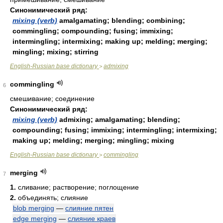
Синонимический ряд:
mixing (verb)
amalgamating; blending; combining;
commingling; compounding; fusing; immixing;
intermingling; intermixing; making up; melding; merging;
mingling; mixing; stirring
English-Russian base dictionary
admixing
>
commingling
6
смешивание; соединение
Синонимический ряд:
mixing (verb)
admixing; amalgamating; blending;
compounding; fusing; immixing; intermingling; intermixing;
making up; melding; merging; mingling; mixing
English-Russian base dictionary
commingling
>
merging
7
1.
сливание; растворение; поглощение
2.
объединять; слияние
blob merging
—
слияние пятен
edge merging
—
слияние краев