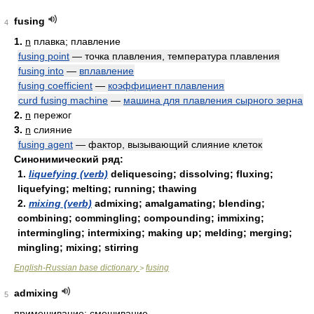
fusing
4
1.
n
плавка; плавление
fusing point
— точка плавления, температура плавления
fusing into
—
вплавление
fusing coefficient
—
коэффициент плавления
curd fusing machine
—
машина для плавления сырного зерна
2.
n
пережог
3.
n
слияние
fusing agent
— фактор, вызывающий слияние клеток
Синонимический ряд:
1.
liquefying (verb)
deliquescing; dissolving; fluxing;
liquefying; melting; running; thawing
2.
mixing (verb)
admixing; amalgamating; blending;
combining; commingling; compounding; immixing;
intermingling; intermixing; making up; melding; merging;
mingling; mixing; stirring
English-Russian base dictionary
fusing
>
admixing
5
примешивание; смешивание