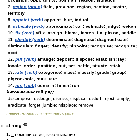
occasion; opportunity; position; reason; situation
7.
region (noun)
field; province; region; section; sector;
territory
8.
appoint (verb)
appoint; hire; induct
9.
estimate (verb)
approximate; call; estimate; judge; reckon
10.
fix (verb)
affix; assign; blame; fasten; fix; pin on; saddle
11.
identify (verb)
determinate; diagnose; diagnosticate;
distinguish; finger; identify; pinpoint; recognise; recognize;
spot
12.
put (verb)
arrange; deposit; dispose; establish; lay;
locate; order; position; put; set; settle; situate; stick
13.
rate (verb)
categorise; class; classify; grade; group;
pigeon-hole; rank; rate
14.
run (verb)
come in; finish; run
Антонимический ряд:
discompose; dislodge; dismiss; displace; disturb; eject; empty;
eradicate; forget; jumble; misplace; remove
English-Russian base dictionary
place
>
stirring
11
1.
n
помешивание, взбалтывание