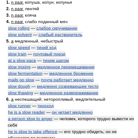
1.
n разг.
копуша, копун; копунья
2.
n разг.
лентяй
3.
n разг.
кляча
4.
n разг.
слабо поданный мяч
slow rolling
—
слабое скручивание
slow solvent
—
слабый растворитель
5.
a
медленный, небыстрый
slow speed
—
тихий ход
slow train
—
почтовый поезд
at a slow pace
—
тихим шагом
slow mixing
—
медленное перемешивание
slow fermentation
—
медленное брожение
mails go slow
—
почта работает медленно
slow dough
—
медленно созревающее тесто
slow thawing
—
медленное размораживание
6.
a
неспешащий; неторопливый, медлительный
slow runner
—
тихоход
he is a slow reader
—
он читает медленно
a person slow to anger
— человек, которого трудно вывести из
себя
he is slow to take offence
— его трудно обидеть; он не