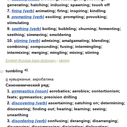
generating; hatching; inducing; spawning; touch off
7.
firing (verb)
animating; firing; inspiring; kindling
8.
prompting (verb)
exciting; prompting; provoking;
stimulating
9.
seething (verb)
boiling; bubbling; churning; fermenting;
seething; simmering; smoldering
10.
stirring (verb)
admixing; amalgamating; blending;
combining; compounding; fusing; intermingling;
intermixing; merging; mingling; mixing; stirring
English-Russian base dictionary
stirring
>
tumbling
12
n
кувырканье; акробатика
Синонимический ряд:
1.
gymnastics (noun)
acrobatics; aerobics; contortionism;
feats; gymnastics; precision drilling
2.
discovering (verb)
ascertaining; catching on; determining;
discovering; finding out; hearing; learning; seeing;
unearthing
3.
disordering (verb)
confusing; deranging; disarranging;
disarraying; discomposing; disjointing; dislocating;