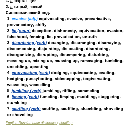
1.
a
шаркающий
2.
a
хитрый, ловкий
Синонимический ряд:
1.
evasive (adj.)
equivocating; evasive; prevaricative;
prevaricatory; shifty
2.
lie (noun)
deception; dishonesty; equivocation; evasion;
falsehood; fencing; lie; prevarication; untruth
3.
disordering (verb)
deranging; disarranging; disarraying;
discomposing; disjointing; dislocating; disordering;
disorganizing; disrupting; distempering; disturbing;
messing up; mixing up; mussing up; rummaging; tumbling;
unsettling; upsetting
4.
equivocating (verb)
dodging; equivocating; evading;
hedging; pussyfooting; sidestepping; tergiversating;
weaseling; weaselling
5.
jumbling (verb)
jumbling; riffling; scrambling
6.
limping (verb)
fumbling; limping; muddling; staggering;
stumbling
7.
scuffing (verb)
scuffing; scuffling; shambling; shoveling
or shovelling
English-Russian base dictionary
shuffling
>