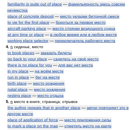
familiarity is quite out of place
—
фамильярность здесь совсем
неуместна
place of concrete deposit
—
место укладки бетонной смеси
to vie for the first place
—
бороться за первое место
aircraft parking place
—
место стоянки воздушного судна
at any time or place
—
в любое время или в любом месте
working place selector
—
переключатель рабочего места
4.
n
сиденье, место
to book places
—
заказать билеты
go back to your place
—
садитесь на своё место
there is no place for you
—
для вас нет места
in my place
—
на моём месте
run in place
—
бег на месте
birth place
—
место рождения
natal place
—
место рождения
resting place
—
место отдыха
5.
n
место в книге; страница; отрывок
the author repeats that in another place
—
автор повторяет это в
другом месте
place of application of force
—
место приложения силы
to mark a place on the map
—
отметить место на карте