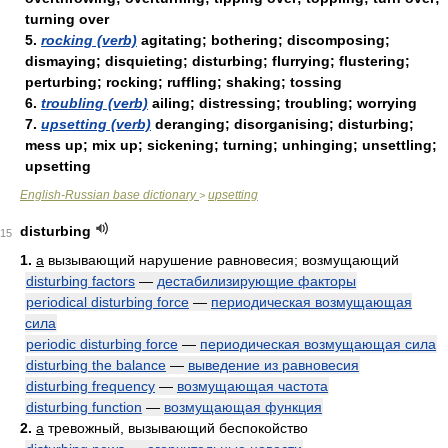
turning over
5.
rocking (verb)
agitating; bothering; discomposing;
dismaying; disquieting; disturbing; flurrying; flustering;
perturbing; rocking; ruffling; shaking; tossing
6.
troubling (verb)
ailing; distressing; troubling; worrying
7.
upsetting (verb)
deranging; disorganising; disturbing;
mess up; mix up; sickening; turning; unhinging; unsettling;
upsetting
English-Russian base dictionary
upsetting
>
disturbing
15
1.
a
вызывающий нарушение равновесия; возмущающий
disturbing factors
—
дестабилизирующие факторы
periodical disturbing force
—
периодическая возмущающая
сила
periodic disturbing force
—
периодическая возмущающая сила
disturbing the balance
—
выведение из равновесия
disturbing frequency
—
возмущающая частота
disturbing function
—
возмущающая функция
2.
a
тревожный, вызывающий беспокойство