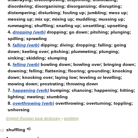
disordering; disorganising; disorganizing; disrupting;
distempering; disturbing; fouling up; jumbling; mess up;
messing up; mix up; mixing up; muddling; mussing up;
rummaging; shuffling; snarling up; unsettling; upsetting
4.
dropping (verb)
dropping; go down; pitching; plunging;
spilling; sprawling
5.
falling (verb)
dipping; diving; dropping; falling; going
down; keeling over; pitching; plummeting; plunging;
sinking; skidding; slumping
6.
felling (verb)
bowling down; bowling over; bringing down;
downing; felling; flattening; flooring; grounding; knocking
down; knocking over; laying low; leveling or levelling;
mowing down; prostrating; throwing down
7.
happening (verb)
bumping; chancing; happening; hitting;
lighting; meeting; stumbling
8.
overthrowing (verb)
overthrowing; overturning; toppling;
unhorsing
English-Russian base dictionary
tumbling
>
shuffling
13