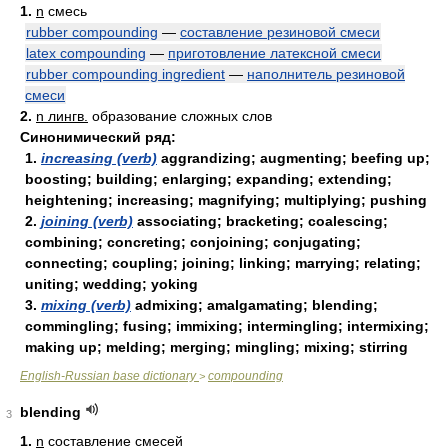
1.
n
смесь
rubber compounding
—
составление резиновой смеси
latex compounding
—
приготовление латексной смеси
rubber compounding ingredient
—
наполнитель резиновой
смеси
2.
n лингв.
образование сложных слов
Синонимический ряд:
1.
increasing (verb)
aggrandizing; augmenting; beefing up;
boosting; building; enlarging; expanding; extending;
heightening; increasing; magnifying; multiplying; pushing
2.
joining (verb)
associating; bracketing; coalescing;
combining; concreting; conjoining; conjugating;
connecting; coupling; joining; linking; marrying; relating;
uniting; wedding; yoking
3.
mixing (verb)
admixing; amalgamating; blending;
commingling; fusing; immixing; intermingling; intermixing;
making up; melding; merging; mingling; mixing; stirring
English-Russian base dictionary
compounding
>
blending
3
1.
n
составление смесей