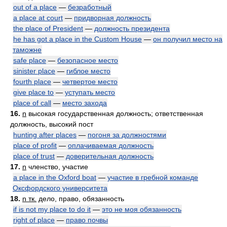
out of a place
—
безработный
a place at court
—
придворная должность
the place of President
—
должность президента
he has got a place in the Custom House
—
он получил место на
таможне
safe place
—
безопасное место
sinister place
—
гиблое место
fourth place
—
четвертое место
give place to
—
уступать место
place of call
—
место захода
16.
n
высокая государственная должность; ответственная
должность, высокий пост
hunting after places
—
погоня за должностями
place of profit
—
оплачиваемая должность
place of trust
—
доверительная должность
17.
n
членство, участие
a place in the Oxford boat
—
участие в гребной команде
Оксфордского университета
18.
n тк.
дело, право, обязанность
if is not my place to do it
—
это не моя обязанность
right of place
—
право почвы