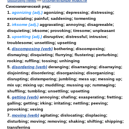
disturbing news
—
огорчительные новости
Синонимический ряд:
1.
agonizing (adj.)
agonizing; depressing; distressing;
excruciating; painful; saddening; tormenting
2.
irksome (adj.)
aggravating; annoying; disagreeable;
disquieting; irksome; provoking; tiresome; unpleasant
3.
upsetting (adj.)
disruptive; distressful; intrusive;
troublesome; unsettling; upsetting
4.
discomposing (verb)
bothering; discomposing;
dismaying; disquieting; flurrying; flustering; perturbing;
rocking; ruffling; tossing; unhinging
5.
disordering (verb)
deranging; disarranging; disarraying;
disjointing; disordering; disorganising; disorganizing;
disrupting; distempering; jumbling; mess up; messing up;
mix up; mixing up; muddling; mussing up; rummaging;
shuffling; tumbling; unsettling; upsetting
6.
getting (verb)
annoying; chafing; exasperating; fretting;
galling; getting; irking; irritating; nettling; peeving;
provoking; vexing
7.
moving (verb)
agitating; dislocating; displacing;
disturbing; moving; removing; shaking; shifting; shipping;
transferring