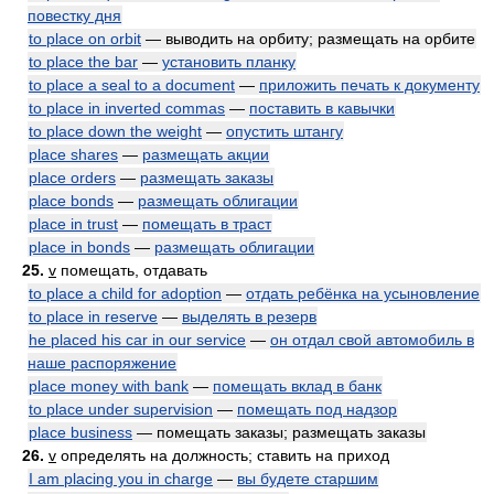
повестку дня
to place on orbit
— выводить на орбиту; размещать на орбите
to place the bar
—
установить планку
to place a seal to a document
—
приложить печать к документу
to place in inverted commas
—
поставить в кавычки
to place down the weight
—
опустить штангу
place shares
—
размещать акции
place orders
—
размещать заказы
place bonds
—
размещать облигации
place in trust
—
помещать в траст
place in bonds
—
размещать облигации
25.
v
помещать, отдавать
to place a child for adoption
—
отдать ребёнка на усыновление
to place in reserve
—
выделять в резерв
he placed his car in our service
—
он отдал свой автомобиль в
наше распоряжение
place money with bank
—
помещать вклад в банк
to place under supervision
—
помещать под надзор
place business
— помещать заказы; размещать заказы
26.
v
определять на должность; ставить на приход
I am placing you in charge
—
вы будете старшим