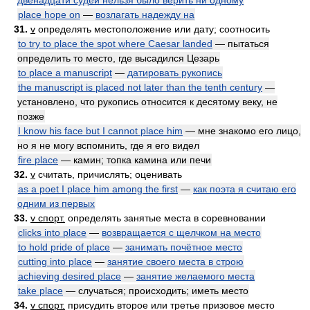
двенадцати судей нельзя было верить ни одному
place hope on
—
возлагать надежду на
31.
v
определять местоположение или дату; соотносить
to try to place the spot where Caesar landed
— пытаться
определить то место, где высадился Цезарь
to place a manuscript
—
датировать рукопись
the manuscript is placed not later than the tenth century
—
установлено, что рукопись относится к десятому веку, не
позже
I know his face but I cannot place him
— мне знакомо его лицо,
но я не могу вспомнить, где я его видел
fire place
— камин; топка камина или печи
32.
v
считать, причислять; оценивать
as a poet I place him among the first
—
как поэта я считаю его
одним из первых
33.
v спорт.
определять занятые места в соревновании
clicks into place
—
возвращается с щелчком на место
to hold pride of place
—
занимать почётное место
cutting into place
—
занятие своего места в строю
achieving desired place
—
занятие желаемого места
take place
— случаться; происходить; иметь место
34.
v спорт.
присудить второе или третье призовое место