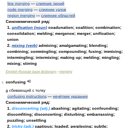
line merging
—
слияние линий
node merging
—
слияние узлов
region merging
—
слияние областей
Синонимический ряд:
1.
unification (noun)
coadunation; coalition; combination;
consolidation; melding; mergence; merger; unification;
union
2.
mixing (verb)
admixing; amalgamating; blending;
combining; commingling; compounding; fusing; immixing;
intermingling; intermixing; making up; melding; mingling;
mixing; stirring
English-Russian base dictionary
merging
>
confusing
8
a
сбивающий с толку
confusing instructions
—
нечёткие указания
Синонимический ряд:
1.
disconcerting (adj.)
abashing; agitating; confounding;
discomfiting; disconcerting; disturbing; embarrassing;
puzzling; unsettling
2.
tricky (adj.)
captious; loaded; perplexing; subtle;