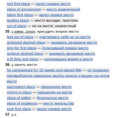
tool first place
—
занял первое место
place of amusement
—
место развлечений
taken first place
—
занял первое место
landing place
— место высадки, пристань
out of place
— не на месте; неуместный
35.
v амер. спорт.
присудить второе место
feel out of place
—
чувствовать себя не на месте
achieved desired place
—
занимать желаемое место
tiing for first place
—
поделивший первое место
achieve desired place
—
занимать желаемое место
a fit time and place
—
надлежащее время и место
36.
v
занять место
he campaigned for 10 weeks and placed fifth
—
он проводил
предвыборную кампанию десять недель и вышел на пятое
место
sacrosanct place
—
священное место
mixing in place
—
смещение на месте
place of safety
—
безопасное место
place of residence
—
место жительства
took first place
—
занял первое место
37.
v
s