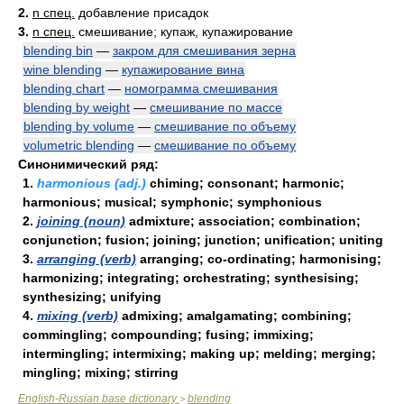
2.
n спец.
добавление присадок
3.
n спец.
смешивание; купаж, купажирование
blending bin
—
закром для смешивания зерна
wine blending
—
купажирование вина
blending chart
—
номограмма смешивания
blending by weight
—
смешивание по массе
blending by volume
—
смешивание по объему
volumetric blending
—
смешивание по объему
Синонимический ряд:
1.
harmonious (adj.)
chiming; consonant; harmonic;
harmonious; musical; symphonic; symphonious
2.
joining (noun)
admixture; association; combination;
conjunction; fusion; joining; junction; unification; uniting
3.
arranging (verb)
arranging; co-ordinating; harmonising;
harmonizing; integrating; orchestrating; synthesising;
synthesizing; unifying
4.
mixing (verb)
admixing; amalgamating; combining;
commingling; compounding; fusing; immixing;
intermingling; intermixing; making up; melding; merging;
mingling; mixing; stirring
English-Russian base dictionary
blending
>