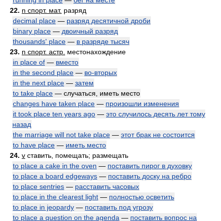
running in place
—
бег на месте
22.
n спорт. мат.
разряд
decimal place
—
разряд десятичной дроби
binary place
—
двоичный разряд
thousands' place
—
в разряде тысяч
23.
n спорт. астр.
местонахождение
in place of
—
вместо
in the second place
—
во-вторых
in the next place
—
затем
to take place
— случаться, иметь место
changes have taken place
—
произошли изменения
it took place ten years ago
—
это случилось десять лет тому
назад
the marriage will not take place
—
этот брак не состоится
to have place
—
иметь место
24.
v
ставить, помещать; размещать
to place a cake in the oven
—
поставить пирог в духовку
to place a board edgeways
—
поставить доску на ребро
to place sentries
—
расставить часовых
to place in the clearest light
—
полностью осветить
to place in jeopardy
—
поставить под угрозу
to place a question on the agenda
—
поставить вопрос на