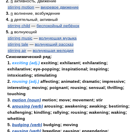
2.
n
активность, движение
stirring motion
—
вихревое движение
3.
n
волнение, возбуждение
4.
a
деятельный, активный
stirring child
—
беспокойный ребёнок
5.
a
волнующий
stirring music
—
волнующая музыка
stirring tale
—
волнующий рассказ
stirring air
—
волнующая мелодия
Синонимический ряд:
1.
exciting (adj.)
exciting; exhilarant; exhilarating;
exhilarative; eye-popping; inspirational; inspiring;
intoxicating; stimulating
2.
rousing (adj.)
affecting; animated; dramatic; impressive;
interesting; moving; poignant; rousing; sensual; thrilling;
touching
3.
motion (noun)
motion; move; movement; stir
4.
arousing (verb)
arousing; awakening; awaking; bestirring;
challenging; kindling; rallying; rousing; wakening; waking;
whetting
5.
budging (verb)
budging; moving
6.
causing (verb)
breeding; causing; engendering;