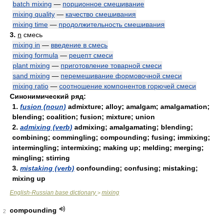
batch mixing
—
порционное смешивание
mixing quality
—
качество смешивания
mixing time
—
продолжительность смешивания
3.
n
смесь
mixing in
—
введение в смесь
mixing formula
—
рецепт смеси
plant mixing
—
приготовление товарной смеси
sand mixing
—
перемешивание формовочной смеси
mixing ratio
—
соотношение компонентов горючей смеси
Синонимический ряд:
1.
fusion (noun)
admixture; alloy; amalgam; amalgamation;
blending; coalition; fusion; mixture; union
2.
admixing (verb)
admixing; amalgamating; blending;
combining; commingling; compounding; fusing; immixing;
intermingling; intermixing; making up; melding; merging;
mingling; stirring
3.
mistaking (verb)
confounding; confusing; mistaking;
mixing up
English-Russian base dictionary
mixing
>
compounding
2