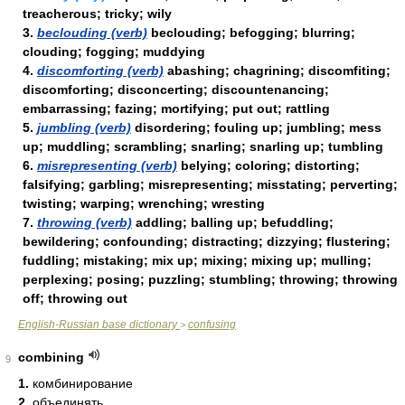
treacherous; tricky; wily
3.
beclouding (verb)
beclouding; befogging; blurring;
clouding; fogging; muddying
4.
discomforting (verb)
abashing; chagrining; discomfiting;
discomforting; disconcerting; discountenancing;
embarrassing; fazing; mortifying; put out; rattling
5.
jumbling (verb)
disordering; fouling up; jumbling; mess
up; muddling; scrambling; snarling; snarling up; tumbling
6.
misrepresenting (verb)
belying; coloring; distorting;
falsifying; garbling; misrepresenting; misstating; perverting;
twisting; warping; wrenching; wresting
7.
throwing (verb)
addling; balling up; befuddling;
bewildering; confounding; distracting; dizzying; flustering;
fuddling; mistaking; mix up; mixing; mixing up; mulling;
perplexing; posing; puzzling; stumbling; throwing; throwing
off; throwing out
English-Russian base dictionary
confusing
>
combining
9
1.
комбинирование
2.
объединять