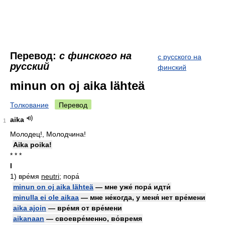
Перевод:
с финского на
с русского на
русский
финский
minun on oj aika lähteä
Толкование
Перевод
aika
1
Молодец!, Молодчина!
Aika poika!
* * *
I
1)
вре́мя
neutri
; пора́
minun on oj aika lähteä
— мне уже́ пора́ идти́
minulla ei ole aikaa
— мне не́когда, у меня́ нет вре́мени
aika ajoin
— вре́мя от вре́мени
aikanaan
— своевре́менно, во́время