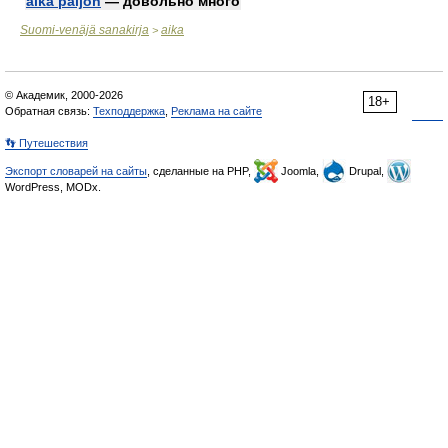
aika paljon
— дово́льно мно́го
Suomi-venäjä sanakirja
aika
>
© Академик, 2000-2026
18+
Обратная связь:
Техподдержка
,
Реклама на сайте
👣 Путешествия
Экспорт словарей на сайты
, сделанные на PHP,
Joomla,
Drupal,
WordPress, MODx.