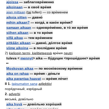
ajoissa
— заблаговре́менно
aikoinaan
— в своё вре́мя
ajan mittaan
(
tai
tullen) — со вре́менем
aikoja sitten
— давно́
mihin aikaan?
— когда́, в како́е вре́мя?
samaan aikaan
— одновре́ме́нно, в то́ же вре́мя
siihen aikaan
— в то вре́мя
sillä aikaa
— тем вре́менем
pitkään aikaan
— давно́, до́лгое вре́мя
viime aikoina
— в после́днее вре́мя
2)
kieliopin termi, kielitieteessä
вре́мя
neutri
tuleva <
mennyt
> aika — бу́дущее <проше́дшее> вре́мя
••
Moskovan aikaa
— по моско́вскому вре́мени
aika on rahaa
— вре́мя - де́ньги
aika parantaa haavat
— вре́мя ле́чит
II
1.
taipumaton sana
adjektiivi
поря́дочный, изря́дный
2.
adverbi
весьма́, дово́льно
aika hyvä
— дово́льно хоро́ший