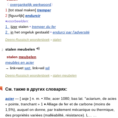
〈
overgankelijk werkwoord
〉
1
[tot staal maken]
tremper
2
[figuurlijk]
endurcir
♦
voorbeelden:
1
ijzer
stalen
•
tremper du fer
2
in
het ongeluk gestaald
•
endurci par l'adversité
Deens-Russisch woordenboek
stalen
>
stalen meubelen
2
stalen
meubelen
meubles en acier
→ link=wet
wet
, link=wil
wil
Deens-Russisch woordenboek
stalen meubelen
>
См. также в других словарях:
acier
— [ asje ] n. m. • XIIe; acer 1080; bas lat. °aciarium, de acies
« pointe, tranchant » 1 ♦ Alliage de fer et de carbone (moins de
1,5%), auquel on donne, par traitement mécanique ou thermique,
des propriétés variées (malléabilité, résistance). L… …