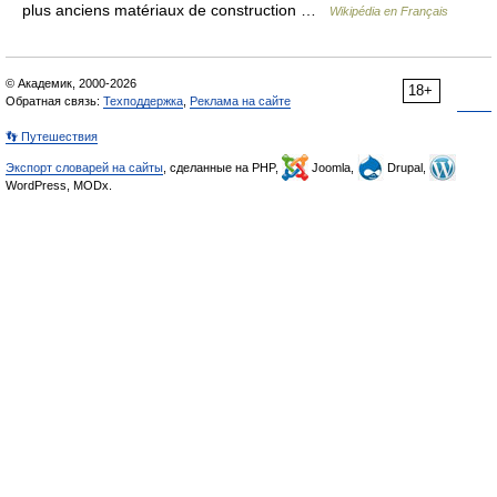
plus anciens matériaux de construction …
Wikipédia en Français
© Академик, 2000-2026
18+
Обратная связь:
Техподдержка
,
Реклама на сайте
👣 Путешествия
Экспорт словарей на сайты
, сделанные на PHP,
Joomla,
Drupal,
WordPress, MODx.