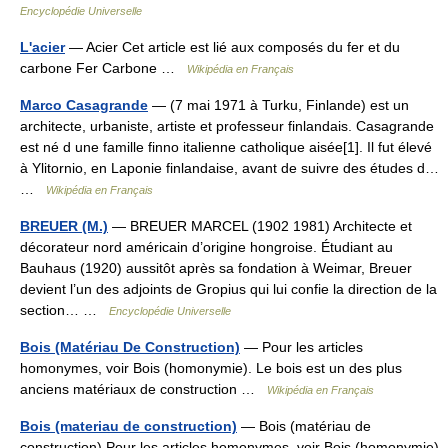
Encyclopédie Universelle
L'acier
— Acier Cet article est lié aux composés du fer et du
carbone Fer Carbone …
Wikipédia en Français
Marco Casagrande
— (7 mai 1971 à Turku, Finlande) est un
architecte, urbaniste, artiste et professeur finlandais. Casagrande
est né d une famille finno italienne catholique aisée[1]. Il fut élevé
à Ylitornio, en Laponie finlandaise, avant de suivre des études d…
…
Wikipédia en Français
BREUER (M.)
— BREUER MARCEL (1902 1981) Architecte et
décorateur nord américain d’origine hongroise. Étudiant au
Bauhaus (1920) aussitôt après sa fondation à Weimar, Breuer
devient l’un des adjoints de Gropius qui lui confie la direction de la
section… …
Encyclopédie Universelle
Bois (Matériau De Construction)
— Pour les articles
homonymes, voir Bois (homonymie). Le bois est un des plus
anciens matériaux de construction …
Wikipédia en Français
Bois (materiau de construction)
— Bois (matériau de
construction) Pour les articles homonymes, voir Bois (homonymie).