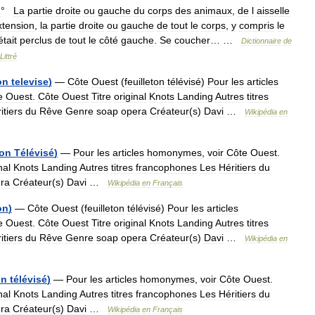
1
°
La
partie
droite
ou
gauche
du
corps
des
animaux
,
de
l
aisselle
xtension
,
la
partie
droite
ou
gauche
de
tout
le
corps
,
y
compris
le
était
perclus
de
tout
le
côté
gauche
.
Se
coucher
… …
Dictionnaire
de
Littré
on
televise
)
—
Côte
Ouest
(
feuilleton
télévisé
)
Pour
les
articles
e
Ouest
.
Côte
Ouest
Titre
original
Knots
Landing
Autres
titres
itiers
du
Rêve
Genre
soap
opera
Créateur
(
s
)
Davi
…
Wikipédia
en
ton
Télévisé
)
—
Pour
les
articles
homonymes
,
voir
Côte
Ouest
.
nal
Knots
Landing
Autres
titres
francophones
Les
Héritiers
du
ra
Créateur
(
s
)
Davi
…
Wikipédia
en
Français
on
)
—
Côte
Ouest
(
feuilleton
télévisé
)
Pour
les
articles
e
Ouest
.
Côte
Ouest
Titre
original
Knots
Landing
Autres
titres
itiers
du
Rêve
Genre
soap
opera
Créateur
(
s
)
Davi
…
Wikipédia
en
on
télévisé
)
—
Pour
les
articles
homonymes
,
voir
Côte
Ouest
.
nal
Knots
Landing
Autres
titres
francophones
Les
Héritiers
du
ra
Créateur
(
s
)
Davi
…
Wikipédia
en
Français