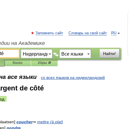
Запомнить сайт
Словарь на свой сайт
RU
едии на Академике
Найти!
Книги
Игры ⚽
на все языки
со всех языков на нидерландский
argent de côté
од
plaatsen
]
coucher
⇒
mettre
(
à
plat
)
gen
]
pondre