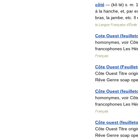
côté
— (
kô
té
)
s
.
m
.
à
la
hanche
,
et
,
par
e
bras
,
la
jambe
,
etc
.
Il
la
Langue
Française
d
'
Émile
Cote
Ouest
(
feuillet
homonymes
,
voir
Côt
francophones
Les
Hér
Français
Côte
Ouest
(
Feuille
Côte
Ouest
Titre
origi
Rêve
Genre
soap
ope
Côte
Ouest
(
feuillet
homonymes
,
voir
Côt
francophones
Les
Hér
Français
Côte
ouest
(
feuillet
Côte
Ouest
Titre
origi
Rêve
Genre
soap
ope