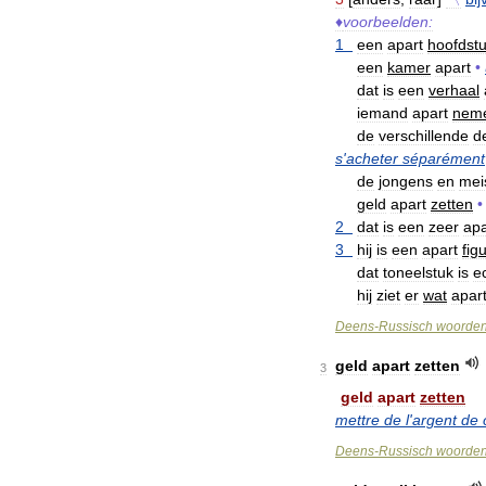
♦
voorbeelden:
1
een
apart
hoofdst
een
kamer
apart
•
dat
is
een
verhaal
iemand
apart
nem
de
verschillende
d
s
'
acheter
séparément
de
jongens
en
mei
geld
apart
zetten
•
2
dat
is
een
zeer
apa
3
hij
is
een
apart
fig
dat
toneelstuk
is
e
hij
ziet
er
wat
apar
Deens
-
Russisch
woorde
geld
apart
zetten
3
geld
apart
zetten
mettre
de
l
'
argent
de
Deens
-
Russisch
woorde