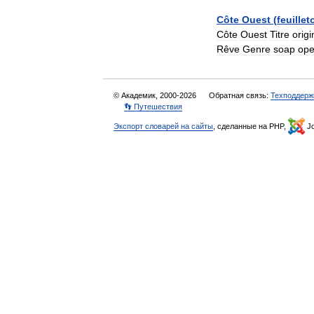
Côte
Ouest
(
feuillet
Côte
Ouest
Titre
origi
Rêve
Genre
soap
ope
© Академик, 2000-2026
Обратная связь:
Техподдерж
👣 Путешествия
Экспорт словарей на сайты
, сделанные на PHP,
Jo