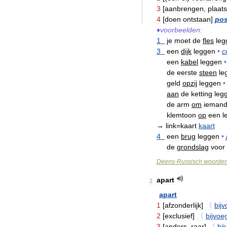
3
[
aanbrengen
,
plaat
4
[
doen
ontstaan
]
pos
♦
voorbeelden:
1
je
moet
de
fles
leg
3
een
dijk
leggen
•
c
een
kabel
leggen
•
de
eerste
steen
le
geld
opzij
leggen
•
aan
de
ketting
leg
de
arm
om
ieman
klemtoon
op
een
l
→
link
=
kaart
kaart
4
een
brug
leggen
•
de
grondslag
voor
Deens
-
Russisch
woorde
apart
2
apart
1
[
afzonderlijk
]
〈
bijv
2
[
exclusief
]
〈
bijvoeg
3
[
anders
,
raar
]
〈
bij