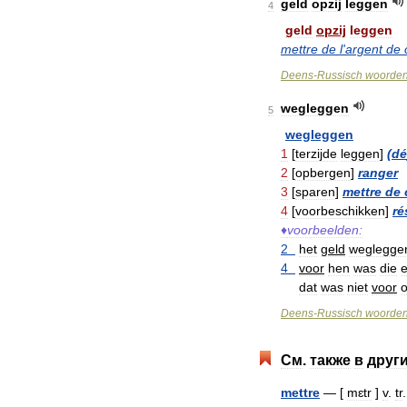
geld
opzij
leggen
4
geld
opzij
leggen
mettre
de
l
'
argent
de
Deens
-
Russisch
woorde
wegleggen
5
wegleggen
1
[
terzijde
leggen
]
(
dé
2
[
opbergen
]
ranger
3
[
sparen
]
mettre
de
4
[
voorbeschikken
]
ré
♦
voorbeelden:
2
het
geld
weglegge
4
voor
hen
was
die
e
dat
was
niet
voor
Deens
-
Russisch
woorde
См
.
также
в
друг
mettre
— [
mɛtr
]
v
.
tr