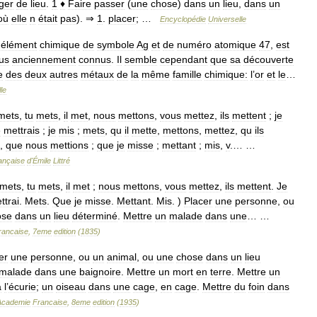
ger
de
lieu
.
1
♦
Faire
passer
(
une
chose
)
dans
un
lieu
,
dans
un
où
elle
n
était
pas
). ⇒
1
.
placer
; …
Encyclopédie
Universelle
,
élément
chimique
de
symbole
Ag
et
de
numéro
atomique
47
,
est
us
anciennement
connus
.
Il
semble
cependant
que
sa
découverte
e
des
deux
autres
métaux
de
la
même
famille
chimique:
l
’
or
et
le
…
le
mets
,
tu
mets
,
il
met
,
nous
mettons
,
vous
mettez
,
ils
mettent
;
je
e
mettrais
;
je
mis
;
mets
,
qu
il
mette
,
mettons
,
mettez
,
qu
ils
,
que
nous
mettions
;
que
je
misse
;
mettant
;
mis
,
v
.… …
ançaise
d
'
Émile
Littré
mets
,
tu
mets
,
il
met
;
nous
mettons
,
vous
mettez
,
ils
mettent
.
Je
ttrai
.
Mets
.
Que
je
misse
.
Mettant
.
Mis
. )
Placer
une
personne
,
ou
ose
dans
un
lieu
déterminé
.
Mettre
un
malade
dans
une
… …
rancaise
,
7eme
edition
(
1835
)
er
une
personne
,
ou
un
animal
,
ou
une
chose
dans
un
lieu
malade
dans
une
baignoire
.
Mettre
un
mort
en
terre
.
Mettre
un
à
l
’
écurie
;
un
oiseau
dans
une
cage
,
en
cage
.
Mettre
du
foin
dans
Academie
Francaise
,
8eme
edition
(
1935
)