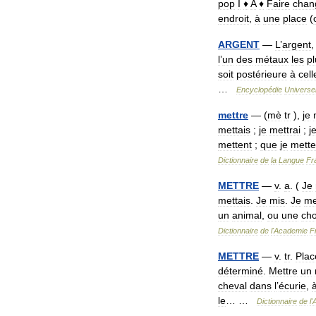
pop
I
♦
A
♦
Faire
chan
endroit
,
à
une
place
(
ARGENT
—
L
’
argent
l
’
un
des
métaux
les
pl
soit
postérieure
à
cell
…
Encyclopédie
Universel
mettre
— (
mè
tr
),
je
mettais
;
je
mettrai
;
j
mettent
;
que
je
mette
Dictionnaire
de
la
Langue
Fr
METTRE
—
v
.
a
. (
Je
mettais
.
Je
mis
.
Je
me
un
animal
,
ou
une
ch
Dictionnaire
de
l
'
Academie
F
METTRE
—
v
.
tr
.
Plac
déterminé
.
Mettre
un
cheval
dans
l
’
écurie
,
le
… …
Dictionnaire
de
l
'