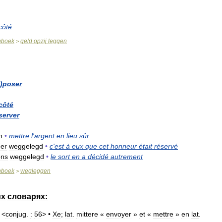
côté
nboek
geld
opzij
leggen
>
)
poser
côté
server
n
•
mettre
l
'
argent
en
lieu
sûr
er
weggelegd
•
c
'
est
à
eux
que
cet
honneur
était
réservé
ons
weggelegd
•
le
sort
en
a
décidé
autrement
nboek
wegleggen
>
их
словарях:
. <
conjug
.
:
56
> •
Xe
;
lat
.
mittere
«
envoyer
»
et
«
mettre
»
en
lat
.