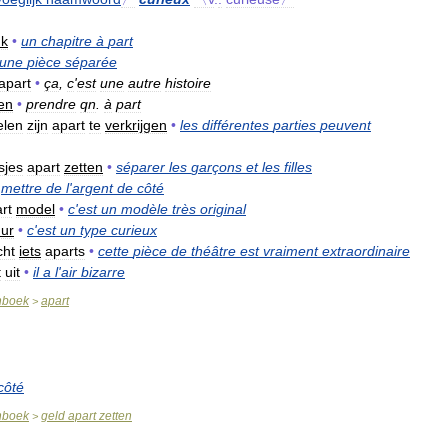
uk
•
un
chapitre
à
part
une
pièce
séparée
apart
•
ça
,
c
'
est
une
autre
histoire
en
•
prendre
qn
.
à
part
elen
zijn
apart
te
verkrijgen
•
les
différentes
parties
peuvent
sjes
apart
zetten
•
séparer
les
garçons
et
les
filles
mettre
de
l
'
argent
de
côté
rt
model
•
c
'
est
un
modèle
très
original
uur
•
c
'
est
un
type
curieux
cht
iets
aparts
•
cette
pièce
de
théâtre
est
vraiment
extraordinaire
t
uit
•
il
a
l
'
air
bizarre
nboek
apart
>
côté
nboek
geld
apart
zetten
>