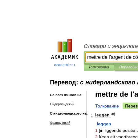
Словари и энциклоп
academic.ru
Толкования
Переводы
Перевод:
с нидерландского 
mettre de l'
Со всех языков на:
Нидерландский
Толкование
Перев
С нидерландского на:
leggen
1
Французский
leggen
1
[
in
liggende
positie
2
[(
een
ei
)
voortbren