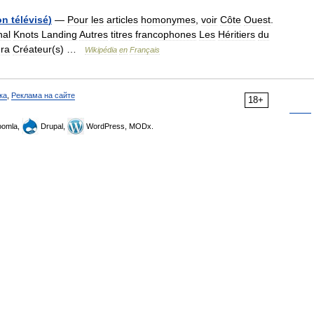
on
télévisé
)
—
Pour
les
articles
homonymes
,
voir
Côte
Ouest
.
nal
Knots
Landing
Autres
titres
francophones
Les
Héritiers
du
ra
Créateur
(
s
) …
Wikipédia
en
Français
ка
,
Реклама на сайте
18+
omla,
Drupal,
WordPress, MODx.