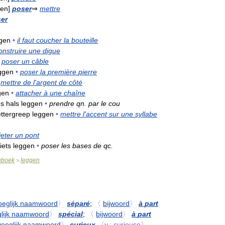
sen
]
poser
⇒
mettre
er
gen
•
il
faut
coucher
la
bouteille
onstruire
une
digue
poser
un
câble
ggen
•
poser
la
première
pierre
mettre
de
l
'
argent
de
côté
gen
•
attacher
à
une
chaîne
ds
hals
leggen
•
prendre
qn
.
par
le
cou
ettergreep
leggen
•
mettre
l
'
accent
sur
une
syllabe
jeter
un
pont
iets
leggen
•
poser
les
bases
de
qc
.
nboek
leggen
>
oeglijk
naamwoord
〉
séparé
;
〈
bijwoord
〉
à
part
lijk
naamwoord
〉
spécial
;
〈
bijwoord
〉
à
part
voeglijk
naamwoord
〉
curieux
〈v
.
:
curieuse〉