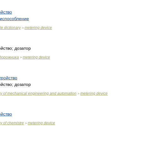
ойство
испособление
le
dictionary
metering
device
>
ойство
;
дозатор
дорожника
metering
device
>
тройство
ойство
;
дозатор
ry
of
mechanical
engineering
and
automation
metering
device
>
ойство
ry
of
chemistre
metering
device
>