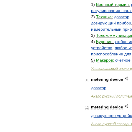
1
)
Военный
термин:
регулирования
шага
2
)
Техника:
дозатор
,
дозирующий
прибор
измерительный
приб
3
)
Телекоммуникаци
4
)
Бурение:
любое
и
устройство
,
любое
и
приспособление
для
5
)
Макаров:
счётное
Универсальный
англо
-
р
metering
device
11
дозатор
Англо
русский
политех
metering
device
12
дозирующее
устройс
Англо
-
русский
словарь