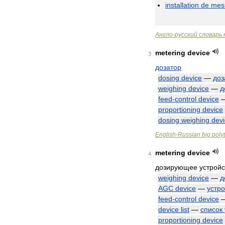
installation
de
mes
Англо
-
русский
словарь
metering
device
3
дозатор
dosing
device
—
доз
weighing
device
—
д
feed
-
control
device
proportioning
device
dosing
weighing
dev
English
-
Russian
big
poly
metering
device
4
дозирующее
устройс
weighing
device
—
д
AGC
device
—
устро
feed
-
control
device
device
list
—
список
proportioning
device