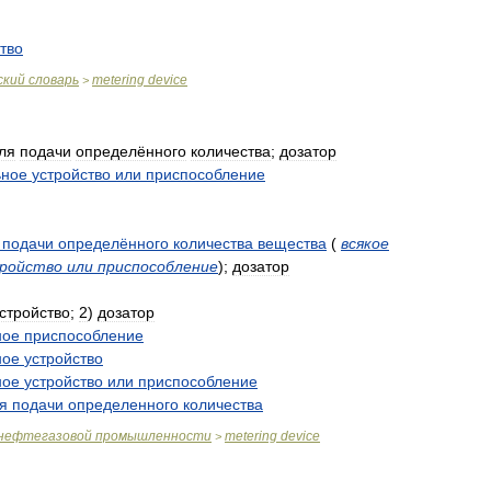
тво
ский
словарь
metering
device
>
ля
подачи
определённого
количества
;
дозатор
ьное
устройство
или
приспособление
подачи
определённого
количества
вещества
(
всякое
ройство
или
приспособление
)
;
дозатор
стройство
;
2
)
дозатор
ное
приспособление
ное
устройство
ное
устройство
или
приспособление
я
подачи
определенного
количества
нефтегазовой
промышленности
metering
device
>