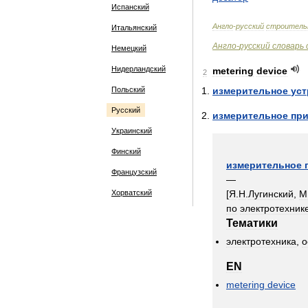
Испанский
Англо
-
русский
строитель
Итальянский
Англо
-
русский
словарь
Немецкий
Нидерландский
metering
device
2
Польский
измерительное
уст
Русский
измерительное
пр
Украинский
Финский
измерительное
Французский
—
Хорватский
[
Я
.
Н
.
Лугинский
,
М
по
электротехник
Тематики
электротехника
,
о
EN
metering
device