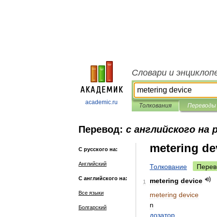
Словари и энциклоп
academic.ru
Толкования
Переводы
Перевод:
с английского на 
metering de
С русского на:
Английский
Толкование
Перев
С английского на:
metering
device
1
Все языки
metering
device
n
Болгарский
дозатор