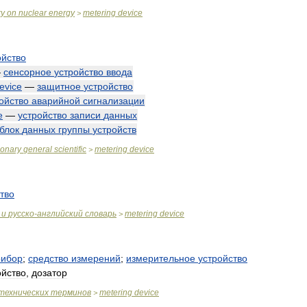
ry
on
nuclear
energy
metering
device
>
ойство
—
сенсорное
устройство
ввода
evice
—
защитное
устройство
ойство
аварийной
сигнализации
e
—
устройство
записи
данных
блок
данных
группы
устройств
ionary
general
scientific
metering
device
>
тво
и
русско
-
английский
словарь
metering
device
>
рибор
;
средство
измерений
;
измерительное
устройство
ойство
,
дозатор
технических
терминов
metering
device
>