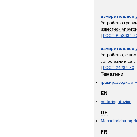
измерительное
Устройство
грави
известной
упруго
[
ГОСТ
Р
52334
-
2
измерительное
Устройство
,
с
по
сопоставляется
с
[
ГОСТ
24284
-
80
]
Тематики
гравиразведка
и
м
EN
metering
device
DE
Messeinrichtung
d
FR