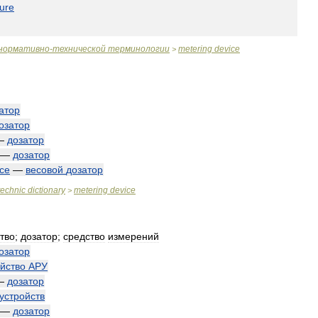
ure
нормативно
-
технической
терминологии
metering
device
>
атор
озатор
—
дозатор
—
дозатор
ice
—
весовой
дозатор
technic
dictionary
metering
device
>
тво
;
дозатор
;
средство
измерений
озатор
йство
АРУ
—
дозатор
устройств
—
дозатор