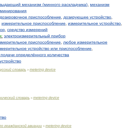
выдающий
механизм
(
минного
раскладчика
)
,
механизм
минирования
дозировочное
приспособление
,
дозирующее
устройство
,
,
измерительное
приспособление
,
измерительное
устройство
,
ор
,
средство
измерений
и:
электроизмерительный
прибор
змерительное
приспособление
,
любое
измерительное
змерительное
устройство
или
приспособление
,
подачи
определённого
количества
устройство
усский
словарь
metering
device
>
нический
словарь
metering
device
>
тво
по
гражданской
авиации
metering
device
>