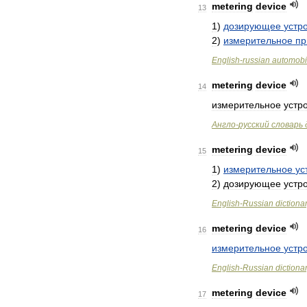
metering
device
13
1
)
дозирующее
устр
2
)
измерительное
пр
English
-
russian
automobi
metering
device
14
измерительное
устр
Англо
-
русский
словарь
metering
device
15
1
)
измерительное
ус
2
)
дозирующее
устр
English
-
Russian
dictiona
metering
device
16
измерительное
устр
English
-
Russian
dictiona
metering
device
17