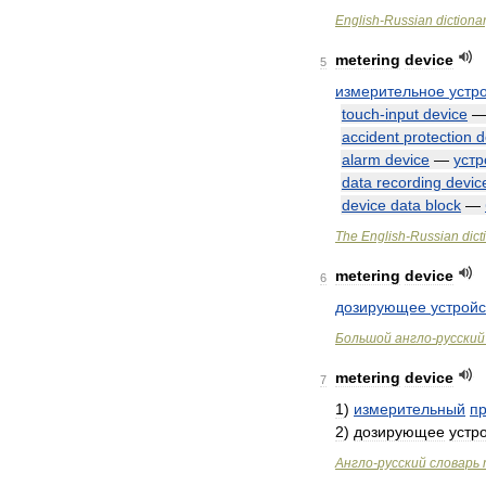
English
-
Russian
dictiona
metering
device
5
измерительное
устр
touch
-
input
device
accident
protection
d
alarm
device
—
устр
data
recording
devic
device
data
block
—
The
English
-
Russian
dict
metering
device
6
дозирующее
устройс
Большой
англо
-
русский
metering
device
7
1
)
измерительный
п
2
)
дозирующее
устр
Англо
-
русский
словарь