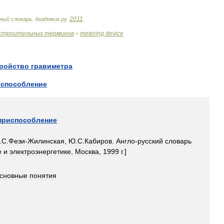
2011
ный
словарь
.
Академик
.
ру
.
.
строительных
терминов
metering
device
>
ройство
гравиметра
испособление
приспособление
.
С
.
Фези
-
Жилинская
,
Ю
.
С
.
Кабиров
.
Англо
-
русский
словарь
е
и
электроэнергетике
,
Москва
,
1999
г
.]
сновные
понятия