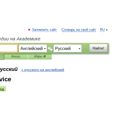
Запомнить сайт
Словарь на свой сайт
RU
едии на Академике
Найти!
Книги
Игры ⚽
русский
с русского на английский
vice
од