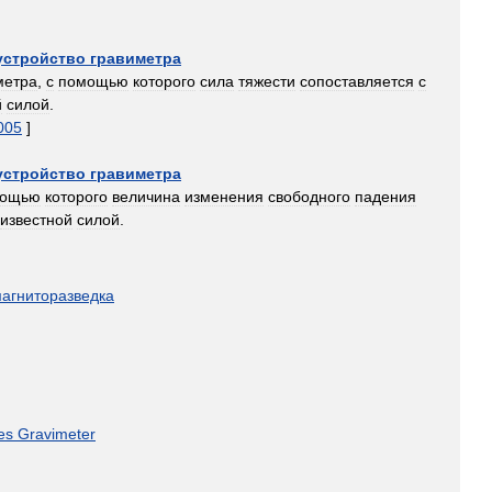
устройство
гравиметра
метра
,
с
помощью
которого
сила
тяжести
сопоставляется
с
й
силой
.
005
]
устройство
гравиметра
мощью
которого
величина
изменения
свободного
падения
известной
силой
.
агниторазведка
es
Gravimeter