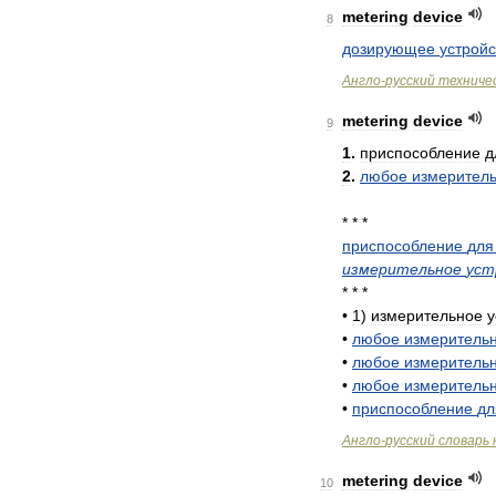
metering
device
8
дозирующее
устройс
Англо
-
русский
техниче
metering
device
9
1
.
приспособление
д
2
.
любое
измерител
* * *
приспособление
для
измерительное
уст
* * *
•
1
)
измерительное
у
•
любое
измеритель
•
любое
измеритель
•
любое
измеритель
•
приспособление
дл
Англо
-
русский
словарь
metering
device
10