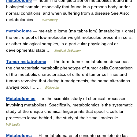
metabolome
— noun The complete set of metabolites found in a
biological sample; especially that found in a persons body under
normal conditions, and when suffering from a disease See Also:
metabolomics …
Wiktionary
metabolome
— me·tab·o·lome (mə tabґə lōm) [metabolite + ome]
the entire pool of low molecular weight molecules present in cells,
or other biological samples, in a particular physiological or
developmental state …
Medical dictionary
Tumor metabolome
— The term tumor metabolome describes
the characteristic metabolic phenotype of tumor cells.Comparison
of the metabolic characteristics of different tumor cell lines and
tumors revealed that during tumorigenesis, the same alterations
always occur… …
Wikipedia
Metabolomics
— is the scientific study of chemical processes
involving metabolites. Specifically, metabolomics is the systematic
study of the unique chemical fingerprints that specific cellular
processes leave behind , the study of their small molecule… …
Wikipedia
Metaboloma
— El metaboloma es el conjunto completo de las