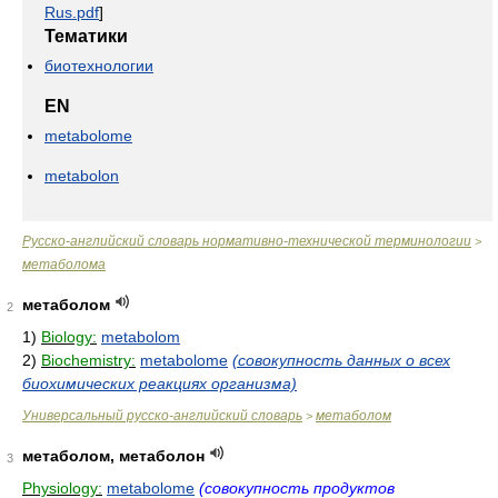
Rus.pdf
]
Тематики
биотехнологии
EN
metabolome
metabolon
Русско-английский словарь нормативно-технической терминологии
>
метаболома
метаболом
2
1)
Biology:
metabolom
2)
Biochemistry:
metabolome
(совокупность данных о всех
биохимических реакциях организма)
Универсальный русско-английский словарь
метаболом
>
метаболом, метаболон
3
Physiology:
metabolome
(совокупность продуктов