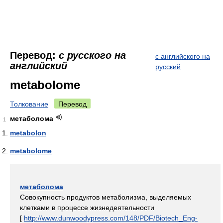
Перевод:
с русского на
с английского на
английский
русский
metabolome
Толкование
Перевод
метаболома
1
metabolon
metabolome
метаболома
Совокупность продуктов метаболизма, выделяемых
клетками в процессе жизнедеятельности
[
http://www.dunwoodypress.com/148/PDF/Biotech_Eng-