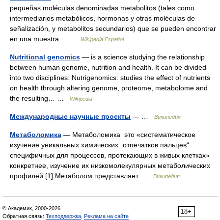
pequeñas moléculas denominadas metabolitos (tales como
intermediarios metabólicos, hormonas y otras moléculas de
señalización, y metabolitos secundarios) que se pueden encontrar
en una muestra… …
Wikipedia Español
Nutritional genomics
— is a science studying the relationship
between human genome, nutrition and health. It can be divided
into two disciplines: Nutrigenomics: studies the effect of nutrients
on health through altering genome, proteome, metabolome and
the resulting… …
Wikipedia
Международные научные проекты
— …
Википедия
Метаболомика
— Метаболомика это «систематическое
изучение уникальных химических „отпечатков пальцев“
специфичных для процессов, протекающих в живых клетках»
конкретнее, изучение их низкомолекулярных метаболических
профилей.[1] Метаболом представляет …
Википедия
© Академик, 2000-2026
18+
Обратная связь:
Техподдержка
,
Реклама на сайте