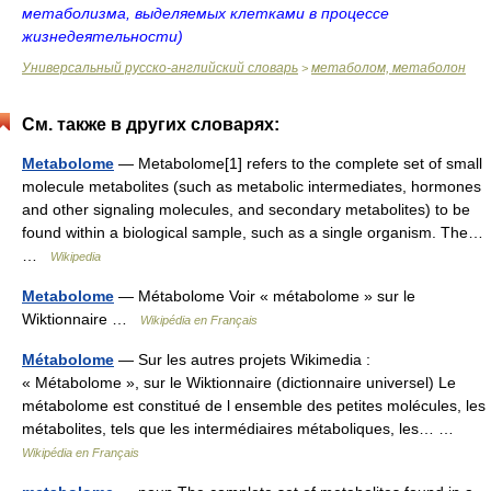
метаболизма, выделяемых клетками в процессе
жизнедеятельности)
Универсальный русско-английский словарь
метаболом, метаболон
>
См. также в других словарях:
Metabolome
— Metabolome[1] refers to the complete set of small
molecule metabolites (such as metabolic intermediates, hormones
and other signaling molecules, and secondary metabolites) to be
found within a biological sample, such as a single organism. The…
…
Wikipedia
Metabolome
— Métabolome Voir « métabolome » sur le
Wiktionnaire …
Wikipédia en Français
Métabolome
— Sur les autres projets Wikimedia :
« Métabolome », sur le Wiktionnaire (dictionnaire universel) Le
métabolome est constitué de l ensemble des petites molécules, les
métabolites, tels que les intermédiaires métaboliques, les… …
Wikipédia en Français