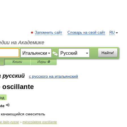
Запомнить сайт
Словарь на свой сайт
RU
едии на Академике
Найти!
Книги
Игры ⚽
 русский
с русского на итальянский
 oscillante
од
nte
,
качающийся
смеситель
ue
italo
-
russe
mescolatore
oscillante
>