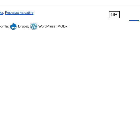
ка
,
Реклама на сайте
18+
omla,
Drupal,
WordPress, MODx.