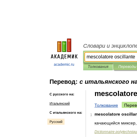
Словари и энциклоп
academic.ru
Толкования
Переводы
Перевод:
с итальянского на
mescolatore
С русского на:
Итальянский
Толкование
Перев
С итальянского на:
mescolatore
oscilla
1
Русский
качающийся
миксер
Dictionnaire
polytechniq