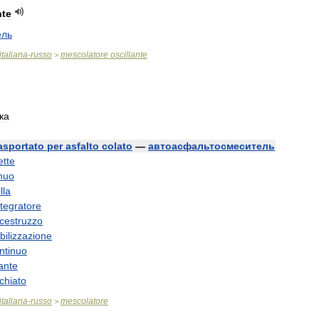
nte
ель
italiana
-
russo
mescolatore
oscillante
>
ка
asportato
per
asfalto
colato
—
автоасфальтосмеситель
ette
nuo
lla
tegratore
lcestruzzo
bilizzazione
ntinuo
lante
chiato
italiana
-
russo
mescolatore
>