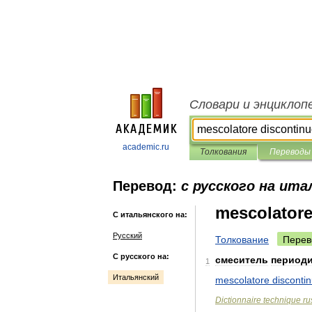
Словари и энциклоп
academic.ru
Толкования
Переводы
Перевод:
с русского на ита
mescolatore
С итальянского на:
Русский
Толкование
Перев
С русского на:
смеситель
периоди
1
Итальянский
mescolatore
disconti
Dictionnaire
technique
ru