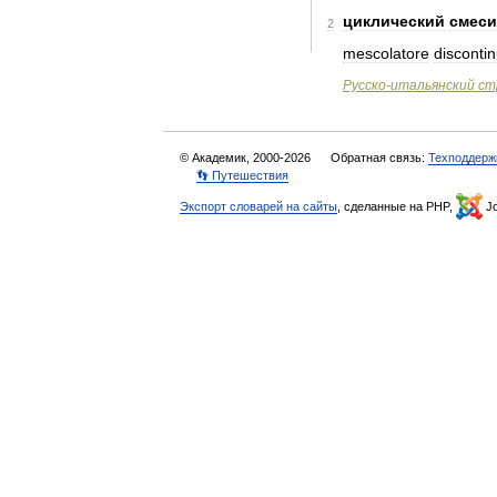
циклический
смеси
2
mescolatore
disconti
Русско
-
итальянский
ст
© Академик, 2000-2026
Обратная связь:
Техподдерж
👣 Путешествия
Экспорт словарей на сайты
, сделанные на PHP,
Jo