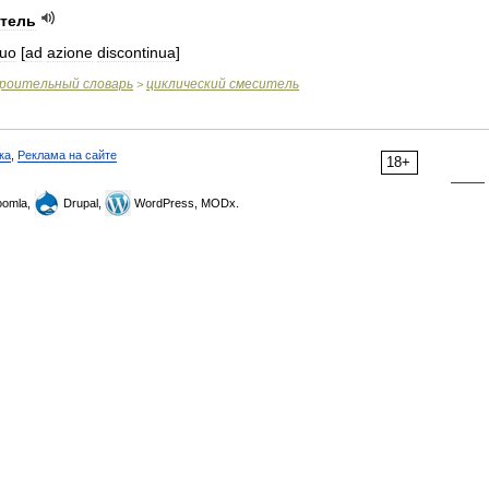
тель
nuo
[
ad
azione
discontinua
]
роительный
словарь
циклический
смеситель
>
ка
,
Реклама на сайте
18+
omla,
Drupal,
WordPress, MODx.