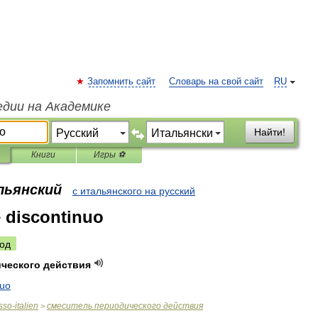
Запомнить сайт
Словарь на свой сайт
RU
едии на Академике
Найти!
Книги
Игры ⚽
льянский
с итальянского на русский
 discontinuo
од
ческого
действия
nuo
sso
-
italien
смеситель
периодического
действия
>