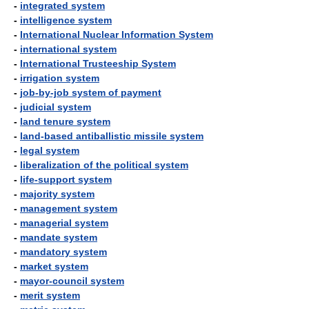
-
integrated system
-
intelligence system
-
International Nuclear Information System
-
international system
-
International Trusteeship System
-
irrigation system
-
job-by-job system of payment
-
judicial system
-
land tenure system
-
land-based antiballistic missile system
-
legal system
-
liberalization of the political system
-
life-support system
-
majority system
-
management system
-
managerial system
-
mandate system
-
mandatory system
-
market system
-
mayor-council system
-
merit system