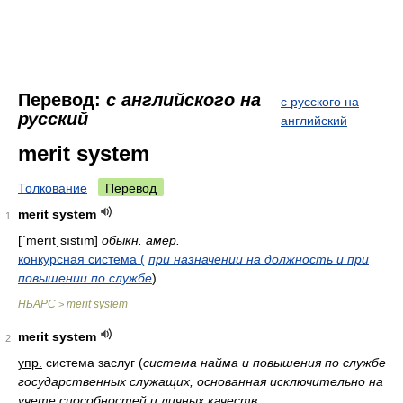
Перевод:
с английского на
с русского на
русский
английский
merit system
Толкование
Перевод
merit system
1
[ʹmerıt͵sıstım]
обыкн.
амер.
конкурсная система (
при назначении на должность и при
повышении по службе
)
НБАРС
merit system
>
merit system
2
упр.
система заслуг
(
система найма и повышения по службе
государственных служащих, основанная исключительно на
учете способностей и личных качеств,