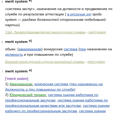
merit system
5
«система заслуг», назначения на должности и продвижение по
службе по результатам аттестации
(
в отличие от
spoils
system
— раздача должностей сторонникам победившей
партии
)
США. Лингвострановедческий англо-русский словарь
merit system
>
merit system
6
обыкн. (
американизм
) конкурсная
система
(
при
назначении на
должность
и при повышении по службе)
Большой англо-русский и русско-английский словарь
merit system
>
merit system
7
['merɪtˌsɪstɪm]
1)
Американизм:
конкурсная система
(при назначении на
должность и при повышении по службе)
2)
Юридический термин:
система оценки работника по
профессиональным заслугам
,
система оценки работника по
профессиональным качествам или заслугам
,
система оценки
рабочего по профессиональным заслугам
,
система оценки