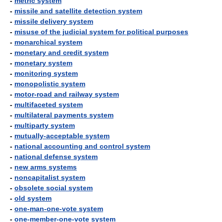
-
metric system
-
missile and satellite detection system
-
missile delivery system
-
misuse of the judicial system for political purposes
-
monarchical system
-
monetary and credit system
-
monetary system
-
monitoring system
-
monopolistic system
-
motor-road and railway system
-
multifaceted system
-
multilateral payments system
-
multiparty system
-
mutually-acceptable system
-
national accounting and control system
-
national defense system
-
new arms systems
-
noncapitalist system
-
obsolete social system
-
old system
-
one-man-one-vote system
-
one-member-one-vote system