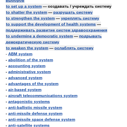
выборов
to set up a system
— создавать / учреждать систему
to shatter the system
—
разрушать систему
to strengthen the system
—
укреплять систему
to support the development of health systems
—
поддерживать развитие систем здравоохранения
to undermine a democratic system
—
подрывать
демократическую систему
to weaken the system
—
ослаблять систему
-
ABM system
-
abolition of the system
-
accounting system
-
administrative system
-
advanced system
-
advantages of the system
-
air-based system
-
aircraft telecommunications system
-
antagonistic systems
-
anti-ballistic missile system
-
anti-missile defense system
-
anti-missile space defense system
-
anti-satellite systems