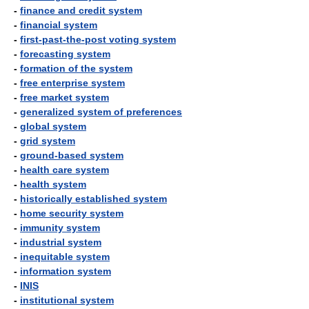
-
finance and credit system
-
financial system
-
first-past-the-post voting system
-
forecasting system
-
formation of the system
-
free enterprise system
-
free market system
-
generalized system of preferences
-
global system
-
grid system
-
ground-based system
-
health care system
-
health system
-
historically established system
-
home security system
-
immunity system
-
industrial system
-
inequitable system
-
information system
-
INIS
-
institutional system