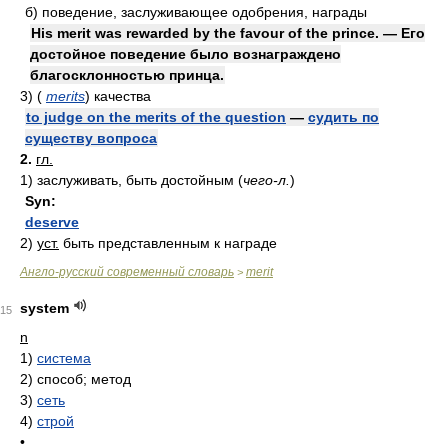
б)
поведение, заслуживающее одобрения, награды
His merit was rewarded by the favour of the prince. — Его
достойное поведение было вознаграждено
благосклонностью принца.
3)
(
merits
)
качества
to judge on the merits of the question
—
судить по
существу вопроса
2.
гл.
1)
заслуживать, быть достойным
(
чего-л.
)
Syn:
deserve
2)
уст.
быть представленным к награде
Англо-русский современный словарь
merit
>
system
15
n
1)
система
2)
способ; метод
3)
сеть
4)
строй
•