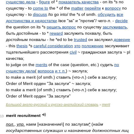
существо дела
-
figure
of *
показатель качества
- on its *s по
существу - to
come to
the * of the
matter
перейти
к
вопросу
по
существу - to
discuss
/to go into/ the *s of smth.
обсудить
все
достоинства и недостатки
/все "за" и "против"/ чего-л. -
decide
the question on its *s
решить вопрос
по существу
заслуживать
,
быть достойным - to *
reward
заслужить похвалу, быть
достойным похвалы - he *ed to be
trusted
он заслужил
доверие
- this
thesis
*s
careful consideration
это
положение
заслуживает
тщательнейшего рассмотрения
civil
~ гражданская заслуга ~ pl
качества;
to judge on the
merits
of the case (question, etc.) судить
по
существу дела
(
вопроса
и т. п.
) ~ заслуга;
to make a merit (of smth.) ставить (что-л.) себе в заслугу;
Order of Merit орден "За заслуги" ~ заслуга;
to make a merit (of smth.) ставить (что-л.) себе в заслугу;
Order of Merit орден "За заслуги"
Большой англо-русский и русско-английский словарь
merit
>
merit recruitment
13
пол.
,
упр.
наем [назначение\] по заслугам
*
(
найм
государственных служащих и назначение должностных лиц