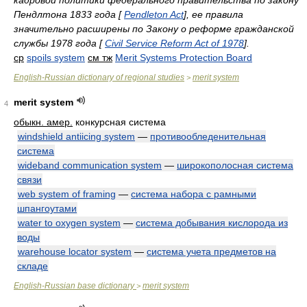
кадровой политики федерального правительства по закону
Пендлтона 1833 года [
Pendleton Act
], ее правила
значительно расширены по Закону о реформе гражданской
службы 1978 года [
Civil Service Reform Act of 1978
].
ср
spoils system
см тж
Merit Systems Protection Board
English-Russian dictionary of regional studies
merit system
>
merit system
4
обыкн. амер.
конкурсная система
windshield antiicing system
—
противообледенительная
система
wideband communication system
—
широкополосная система
связи
web system of framing
—
система набора с рамными
шпангоутами
water to oxygen system
—
система добывания кислорода из
воды
warehouse locator system
—
система учета предметов на
складе
English-Russian base dictionary
merit system
>