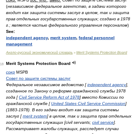
сокр.
MSPB
гос. упр.
,
амер.
Совет по защите системы заслуг
(
независимое федеральное агентство, в задачи которого
входит как защита системы заслуг в целом, так и защита
прав отдельных государственных служащих; создано в 1978
г.; является частью федерального управления персоналом
)
See:
independent agency
,
merit system
,
federal personnel
management
Англо-русский экономический словарь
Merit Systems Protection Board
>
Merit Systems Protection Board
18
сокр
MSPB
Совет по защите системы заслуг
Федеральное независимое ведомство [
independent agency
],
созданное по Закону о реформе гражданской службы 1978
года [
Civil Service Reform Act of 1978
] вместо Комиссии по
гражданской службе [
United States Civil Service Commission
]
(1883-1978). В его задачи входит как защита системы
заслуг [
merit system
] в целом, так и защита прав отдельных
государственных служащих [civil servants;
civil service
].
Рассматривает жалобы служащих, расследует случаи