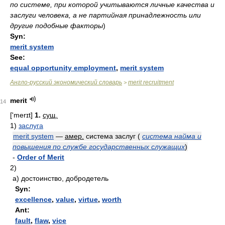
по системе, при которой учитываются личные качества и
заслуги человека, а не партийная принадлежность или
другие подобные факторы
)
Syn:
merit system
See:
equal opportunity employment
,
merit system
Англо-русский экономический словарь
merit recruitment
>
merit
14
['merɪt]
1.
сущ.
1)
заслуга
merit system
—
амер.
система заслуг
(
система найма и
повышения по службе государственных служащих
)
-
Order of Merit
2)
а)
достоинство, добродетель
Syn:
excellence
,
value
,
virtue
,
worth
Ant:
fault
,
flaw
,
vice