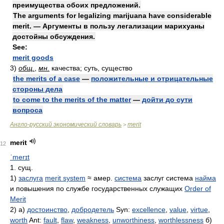
преимущества обоих предложений.
The arguments for legalizing marijuana have considerable
merit. — Аргументы в пользу легализации марихуаны
достойны обсуждения.
See:
merit goods
3)
общ.
,
мн.
качества; суть, существо
the merits of a case
—
положительные и отрицательные
стороны дела
to come to the merits of the matter
—
дойти до сути
вопроса
Англо-русский экономический словарь
merit
>
merit
12
ˈmerɪt
1. сущ.
1)
заслуга
merit system
≈ амер.
система
заслуг система
найма
и повышения по службе государственных служащих
Order of
Merit
2) а)
достоинство
,
добродетель
Syn:
excellence
,
value
,
virtue
,
worth
Ant:
fault
,
flaw
,
weakness
,
unworthiness
,
worthlessness
б)