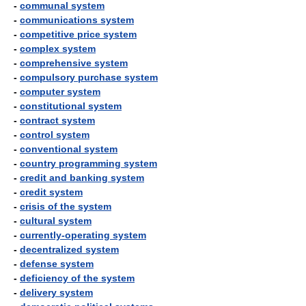
-
communal system
-
communications system
-
competitive price system
-
complex system
-
comprehensive system
-
compulsory purchase system
-
computer system
-
constitutional system
-
contract system
-
control system
-
conventional system
-
country programming system
-
credit and banking system
-
credit system
-
crisis of the system
-
cultural system
-
currently-operating system
-
decentralized system
-
defense system
-
deficiency of the system
-
delivery system