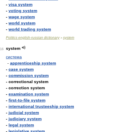
-
visa system
-
voting system
-
wage system
-
world system
-
world trading system
Politics english-russian dictionary
system
>
system
16
система
-
apprenticeship system
-
case system
-
commission system
- correctional system
- correction system
-
examination system
-
first-to-file system
-
international trusteeship system
-
judicial system
-
judiciary system
-
legal system
-
legislative system