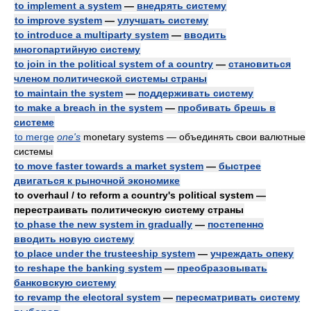
to implement a system
—
внедрять систему
to improve system
—
улучшать систему
to introduce a multiparty system
—
вводить
многопартийную систему
to join in the political system of a country
—
становиться
членом политической системы страны
to maintain the system
—
поддерживать систему
to make a breach in the system
—
пробивать брешь в
системе
to merge
one's
monetary systems — объединять свои валютные
системы
to move faster towards a market system
—
быстрее
двигаться к рыночной экономике
to overhaul / to reform a country's political system —
перестраивать политическую систему страны
to phase the new system in gradually
—
постепенно
вводить новую систему
to place under the trusteeship system
—
учреждать опеку
to reshape the banking system
—
преобразовывать
банковскую систему
to revamp the electoral system
—
пересматривать систему