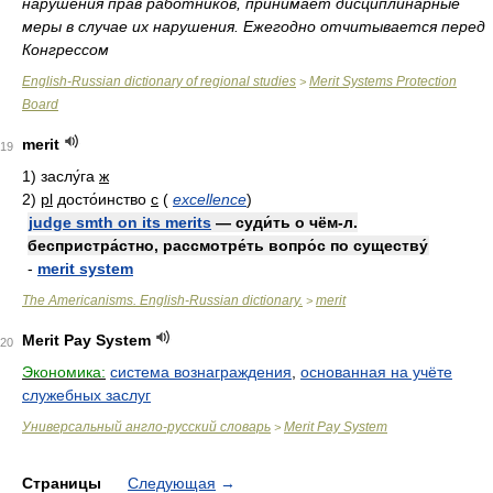
нарушения прав работников, принимает дисциплинарные
меры в случае их нарушения. Ежегодно отчитывается перед
Конгрессом
English-Russian dictionary of regional studies
Merit Systems Protection
>
Board
merit
19
1)
заслу́га
ж
2)
pl
досто́инство
с
(
excellence
)
judge smth on its merits
— суди́ть о чём-л.
беспристра́стно, рассмотре́ть вопро́с по существу́
-
merit system
The Americanisms. English-Russian dictionary.
merit
>
Merit Pay System
20
Экономика:
система вознаграждения
,
основанная на учёте
служебных заслуг
Универсальный англо-русский словарь
Merit Pay System
>
Страницы
Следующая
→