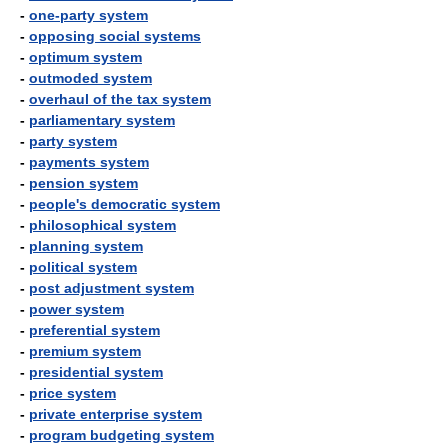
-
one-party system
-
opposing social systems
-
optimum system
-
outmoded system
-
overhaul of the tax system
-
parliamentary system
-
party system
-
payments system
-
pension system
-
people's democratic system
-
philosophical system
-
planning system
-
political system
-
post adjustment system
-
power system
-
preferential system
-
premium system
-
presidential system
-
price system
-
private enterprise system
-
program budgeting system