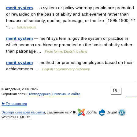
merit system
— a system or policy whereby people are promoted
or rewarded on the basis of ability and achievement rather than
because of seniority, quotas, patronage, or the like. [1895 1900] * *
* …
Universalium
merit system
— mer′it sys tem n. gov the system or practice in
which persons are hired or promoted on the basis of ability rather
than patronage …
From formal English to slang
merit system
— method for promoting employees based on their
achievements …
English contemporary dictionary
© Академик, 2000-2026
18+
Обратная связь:
Техподдержка
,
Реклама на сайте
👣 Путешествия
Экспорт словарей на сайты
, сделанные на PHP,
Joomla,
Drupal,
WordPress, MODx.