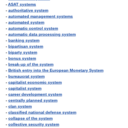
-
ASAT systems
-
authoritative system
-
automated management systems
-
automated system
-
automatic control system
-
automatic data processing system
-
banking system
-
bipartisan system
-
biparty system
-
bonus system
-
break-up of the system
-
British entry into the European Monetary System
-
bureaucrat system
-
capitalist economic system
-
capitalist system
-
career development system
-
centrally planned system
-
clan system
-
classified national defense system
-
collapse of the system
-
collective security system