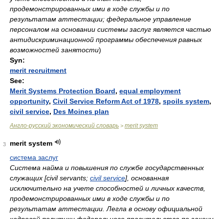
продемонстрированных ими в ходе службы и по
результатам аттестации; федеральное управление
персоналом на основании системы заслуг является частью
антидискриминационной программы обеспечения равных
возможностей занятости
)
Syn:
merit recruitment
See:
Merit Systems Protection Board
,
equal employment
opportunity
,
Civil Service Reform Act of 1978
,
spoils system
,
civil service
,
Des Moines plan
Англо-русский экономический словарь
merit system
>
merit system
3
система заслуг
Система найма и повышения по службе государственных
служащих [civil servants;
civil service
], основанная
исключительно на учете способностей и личных качеств,
продемонстрированных ими в ходе службы и по
результатам аттестации. Легла в основу официальной