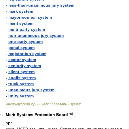
-
less-than-unanimous jury system
-
mark system
-
mayor-council system
-
merit system
-
multi-party system
-
non-unanimous jury system
-
one-party system
-
penal system
-
registration system
-
sector system
-
seniority system
-
silent system
-
spoils system
-
truck system
-
unanimous jury system
-
unity system
Англо-русский юридический словарь
system
>
Merit Systems Protection Board
17
орг.