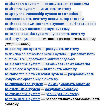
to abandon a system
—
отказываться от системы
to alter the system
—
изменять систему
to apply the trusteeship system to territories
—
распространять систему опеки на территории
to choose its own economic system
—
выбирать свою
собственную экономическую систему
to consolidate the system
—
укреплять систему
to deploy a system
— размещать / разворачивать систему
(
напр. обороны
)
to destroy the system
—
разрушать систему
to develop an antiballistic missile system
—
разрабатывать
систему ПРО
(
противоракетной обороны
)
to discard the system
—
отказываться от системы
to displace a system
—
вытеснять систему
to elaborate a new electoral system
—
разрабатывать
новую избирательную систему
to eliminate the system
—
ликвидировать систему
to establish a system
—
создавать систему
to expand the system
—
расширять систему
to formulate a system
— разрабатывать / вырабатывать
систему