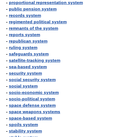
-
proportional representation system
-
public pension system
-
records system
-
regimented political system
-
remnants of the system
-
reports system
-
republican system
-
ruling system
-
safeguards system
-
satellite-tracking system
-
sea-based system
-
security system
-
social security system
-
social system
-
socio-economic system
-
socio-political system
-
space defense system
-
space weapons systems
-
space-based system
-
spoils system
-
stability system