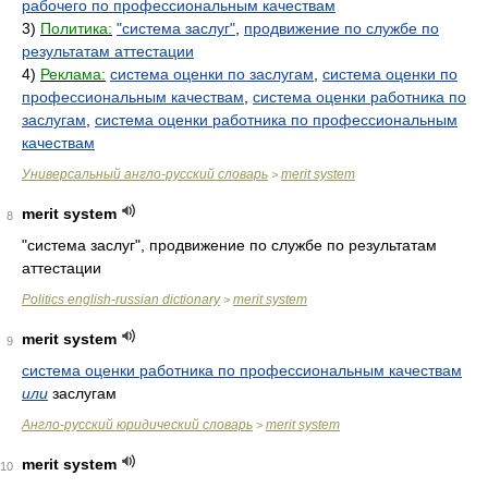
рабочего по профессиональным качествам
3)
Политика:
"система заслуг"
,
продвижение по службе по
результатам аттестации
4)
Реклама:
система оценки по заслугам
,
система оценки по
профессиональным качествам
,
система оценки работника по
заслугам
,
система оценки работника по профессиональным
качествам
Универсальный англо-русский словарь
merit system
>
merit system
8
"система заслуг", продвижение по службе по результатам
аттестации
Politics english-russian dictionary
merit system
>
merit system
9
система оценки работника по профессиональным качествам
или
заслугам
Англо-русский юридический словарь
merit system
>
merit system
10