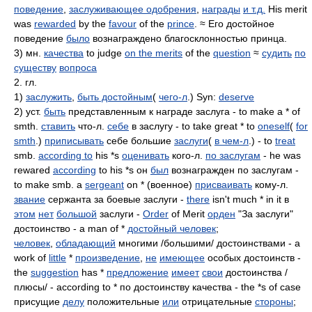
поведение
,
заслуживающее одобрения
,
награды
и т.д.
His merit
was
rewarded
by the
favour
of the
prince
. ≈ Его достойное
поведение
было
вознаграждено благосклонностью принца.
3) мн.
качества
to judge
on the merits
of the
question
≈
судить
по
существу
вопроса
2. гл.
1)
заслужить
,
быть достойным
(
чего-л
.) Syn:
deserve
2) уст.
быть
представленным к награде заслуга - to make a * of
smth.
ставить
что-л.
себе
в заслугу - to take great * to
oneself
(
for
smth
.)
приписывать
себе большие
заслуги
(
в чем-л
.) - to
treat
smb.
according to
his *s
оценивать
кого-л.
по заслугам
- he was
rewared
according
to his *s он
был
вознагражден по заслугам -
to make smb. a
sergeant
on * (военное)
присваивать
кому-л.
звание
сержанта за боевые заслуги -
there
isn't much * in it в
этом
нет
большой
заслуги -
Order
of Merit
орден
"За заслуги"
достоинство - a man of *
достойный человек
;
человек
,
обладающий
многими /большими/ достоинствами - a
work of
little
*
произведение
,
не
имеющее
особых достоинств -
the
suggestion
has *
предложение
имеет
свои
достоинства /
плюсы/ - according to * по достоинству качества - the *s of case
присущие
делу
положительные
или
отрицательные
стороны
;