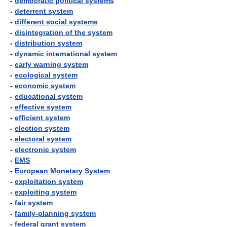
-
democratic political systems
-
deterrent system
-
different social systems
-
disintegration of the system
-
distribution system
-
dynamic international system
-
early warning system
-
ecological system
-
economic system
-
educational system
-
effective system
-
efficient system
-
election system
-
electoral system
-
electronic system
-
EMS
-
European Monetary System
-
exploitation system
-
exploiting system
-
fair system
-
family-planning system
-
federal grant system