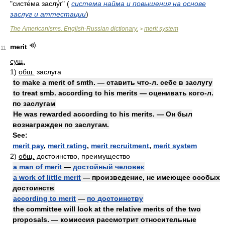
"систе́ма заслу́г"
(
система найма и повышения на основе
заслуг и аттестации
)
The Americanisms. English-Russian dictionary.
merit system
>
merit
11
сущ.
1)
общ.
заслуга
to make a merit of smth. — ставить что-л. себе в заслугу
to treat smb. according to his merits — оценивать кого-л.
по заслугам
He was rewarded according to his merits. — Он был
вознагражден по заслугам.
See:
merit pay
,
merit rating
,
merit recruitment
,
merit system
2)
общ.
достоинство, преимущество
a man of merit
—
достойный человек
a work of little merit
— произведение, не имеющее особых
достоинств
according to merit
—
по достоинству
the committee will look at the relative merits of the two
proposals. — комиссия рассмотрит относительные