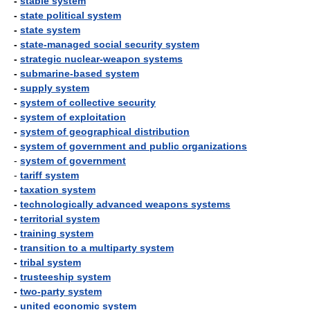
-
stable system
-
state political system
-
state system
-
state-managed social security system
-
strategic nuclear-weapon systems
-
submarine-based system
-
supply system
-
system of collective security
-
system of exploitation
-
system of geographical distribution
-
system of government and public organizations
-
system of government
-
tariff system
-
taxation system
-
technologically advanced weapons systems
-
territorial system
-
training system
-
transition to a multiparty system
-
tribal system
-
trusteeship system
-
two-party system
-
united economic system