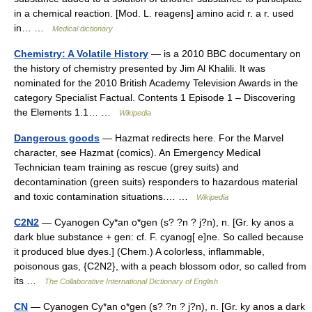
in a chemical reaction. [Mod. L. reagens] amino acid r. a r. used
in… …
Medical dictionary
Chemistry: A Volatile History
— is a 2010 BBC documentary on
the history of chemistry presented by Jim Al Khalili. It was
nominated for the 2010 British Academy Television Awards in the
category Specialist Factual. Contents 1 Episode 1 – Discovering
the Elements 1.1… …
Wikipedia
Dangerous goods
— Hazmat redirects here. For the Marvel
character, see Hazmat (comics). An Emergency Medical
Technician team training as rescue (grey suits) and
decontamination (green suits) responders to hazardous material
and toxic contamination situations.… …
Wikipedia
C2N2
— Cyanogen Cy*an o*gen (s? ?n ? j?n), n. [Gr. ky anos a
dark blue substance + gen: cf. F. cyanog[ e]ne. So called because
it produced blue dyes.] (Chem.) A colorless, inflammable,
poisonous gas, {C2N2}, with a peach blossom odor, so called from
its …
The Collaborative International Dictionary of English
CN
— Cyanogen Cy*an o*gen (s? ?n ? j?n), n. [Gr. ky anos a dark