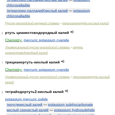
chloropalladite
тетрахлоро-палладий(кислый калий
—
potassium
chloropalladite
Русско-английский научный словарь
трицианортуть-кислый калий
>
ртуть цианистоводородный калий
6
Chemistry:
mercuric potassium cyanide
Универсальный русско-английский словарь
ртуть
>
цианистоводородный калий
трицианортуть-кислый калий
7
Chemistry:
mercuric potassium cyanide
Универсальный русско-английский словарь
трицианортуть-кислый
>
калий
тетрайодортуть2-кислый калий
8
potassium mercuric iodide
тиоуглекислый калий
—
potassium sulphocarbonate
кислый сернистый калий
—
potassium hydrosulphide