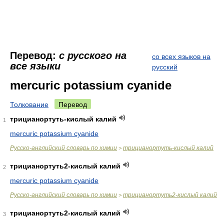
Перевод:
с русского на
со всех языков на
все языки
русский
mercuric potassium cyanide
Толкование
Перевод
трицианортуть-кислый калий
1
mercuric potassium cyanide
Русско-английский словарь по химии
трицианортуть-кислый калий
>
трицианортуть2-кислый калий
2
mercuric potassium cyanide
Русско-английский словарь по химии
трицианортуть2-кислый калий
>
трицианортуть2-кислый калий
3