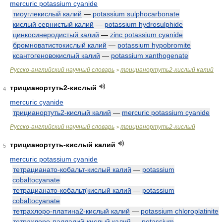
mercuric potassium cyanide
тиоуглекислый калий
—
potassium sulphocarbonate
кислый сернистый калий
—
potassium hydrosulphide
цинкосинеродистый калий
—
zinc potassium cyanide
бромноватистокислый калий
—
potassium hypobromite
ксантогеновокислый калий
—
potassium xanthogenate
Русско-английский научный словарь
трицианортуть2-кислый калий
>
трицианортуть2-кислый
4
mercuric cyanide
трицианортуть2-кислый калий
—
mercuric potassium cyanide
Русско-английский научный словарь
трицианортуть2-кислый
>
трицианортуть-кислый калий
5
mercuric potassium cyanide
тетрацианато-кобальт-кислый калий
—
potassium
cobaltocyanate
тетрацианато-кобальт(кислый калий
—
potassium
cobaltocyanate
тетрахлоро-платина2-кислый калий
—
potassium chloroplatinite
тетрахлоро-палладий-кислый калий
—
potassium