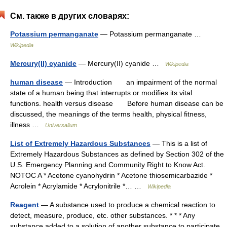
См. также в других словарях:
Potassium permanganate
— Potassium permanganate …
Wikipedia
Mercury(II) cyanide
— Mercury(II) cyanide …
Wikipedia
human disease
— Introduction an impairment of the normal
state of a human being that interrupts or modifies its vital
functions. health versus disease Before human disease can be
discussed, the meanings of the terms health, physical fitness,
illness …
Universalium
List of Extremely Hazardous Substances
— This is a list of
Extremely Hazardous Substances as defined by Section 302 of the
U.S. Emergency Planning and Community Right to Know Act.
NOTOC A * Acetone cyanohydrin * Acetone thiosemicarbazide *
Acrolein * Acrylamide * Acrylonitrile *… …
Wikipedia
Reagent
— A substance used to produce a chemical reaction to
detect, measure, produce, etc. other substances. * * * Any
substance added to a solution of another substance to participate