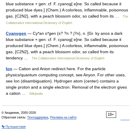
blue substance + gen: cf. F. cyanog[ e]ne. So called because it
produced blue dyes.] (Chem.) A colorless, inflammable, poisonous
gas, {C2N2}, with a peach blossom odor, so called from its …
The
Collaborative International Dictionary of English
Cyanogen
— Cy*an o*gen (s? ?n ? j?n), n. [Gr. ky anos a dark
blue substance + gen: cf. F. cyanog[ e]ne. So called because it
produced blue dyes.] (Chem.) A colorless, inflammable, poisonous
gas, {C2N2}, with a peach blossom odor, so called from its
tendency …
The Collaborative International Dictionary of English
Ion
— Cation and Anion redirect here. For the particle
physics/quantum computing concept, see Anyon. For other uses,
see Ion (disambiguation). Hydrogen atom (center) contains a
single proton and a single electron. Removal of the electron gives
a cation …
Wikipedia
© Академик, 2000-2026
18+
Обратная связь:
Техподдержка
,
Реклама на сайте
👣 Путешествия