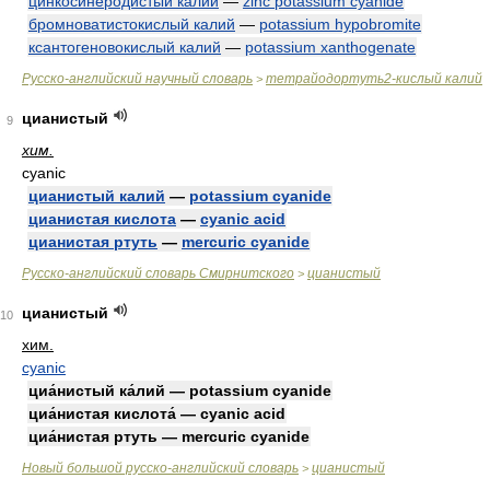
цинкосинеродистый калий
—
zinc potassium cyanide
бромноватистокислый калий
—
potassium hypobromite
ксантогеновокислый калий
—
potassium xanthogenate
Русско-английский научный словарь
тетрайодортуть2-кислый калий
>
цианистый
9
хим.
cyanic
цианистый калий
—
potassium cyanide
цианистая кислота
—
cyanic acid
цианистая ртуть
—
mercuric cyanide
Русско-английский словарь Смирнитского
цианистый
>
цианистый
10
хим.
cyanic
циа́нистый ка́лий — potassium cyanide
циа́нистая кислота́ — cyanic acid
циа́нистая ртуть — mercuric cyanide
Новый большой русско-английский словарь
цианистый
>