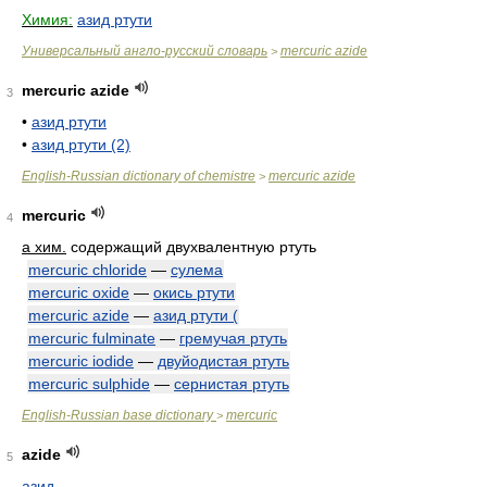
Химия:
азид ртути
Универсальный англо-русский словарь
mercuric azide
>
mercuric azide
3
•
азид ртути
•
азид ртути (2)
English-Russian dictionary of chemistre
mercuric azide
>
mercuric
4
a хим.
содержащий двухвалентную ртуть
mercuric chloride
—
сулема
mercuric oxide
—
окись ртути
mercuric azide
—
азид ртути (
mercuric fulminate
—
гремучая ртуть
mercuric iodide
—
двуйодистая ртуть
mercuric sulphide
—
сернистая ртуть
English-Russian base dictionary
mercuric
>
azide
5
азид