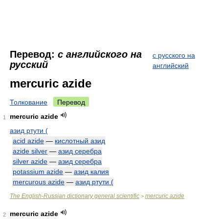
Перевод:
с английского на
с русского на
русский
английский
mercuric azide
Толкование
Перевод
mercuric azide
1
азид ртути (
acid azide
—
кислотный азид
azide silver
—
азид серебра
silver azide
—
азид серебра
potassium azide
—
азид калия
mercurous azide
—
азид ртути (
The English-Russian dictionary general scientific
mercuric azide
>
mercuric azide
2