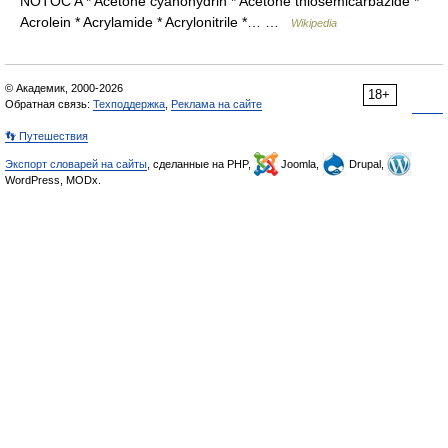
NOTOC A * Acetone cyanohydrin * Acetone thiosemicarbazide *
Acrolein * Acrylamide * Acrylonitrile *… …
Wikipedia
© Академик, 2000-2026
18+
Обратная связь:
Техподдержка
,
Реклама на сайте
👣 Путешествия
Экспорт словарей на сайты
, сделанные на PHP,
Joomla,
Drupal,
WordPress, MODx.