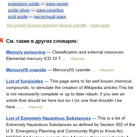
potassium azide
—
азид калия
azide silver
—
азид серебра
acid azide
—
кислотный азид
The English-Russian dictionary general scientific
silver azide
>
См. также в других словарях:
Mercury poisoning
— Classification and external resources
Elemental mercury ICD 10 T …
Wikipedia
Mercury(II) cyanide
— Mercury(II) cyanide …
Wikipedia
List of fungicides
— This page aims to list well known chemical
compounds, to stimulate the creation of Wikipedia articles.This list
is not necessarily complete or up to date ndash; if you see an
article that should be here but isn t (or one that shouldn t be
here… …
Wikipedia
List of Extremely Hazardous Substances
— This is a list of
Extremely Hazardous Substances as defined by Section 302 of the
U.S. Emergency Planning and Community Right to Know Act.