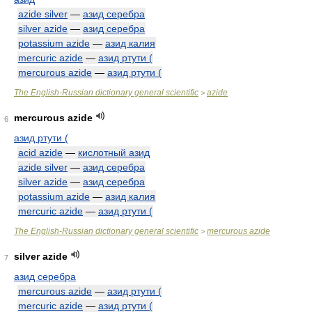
azide silver
—
азид серебра
silver azide
—
азид серебра
potassium azide
—
азид калия
mercuric azide
—
азид ртути (
mercurous azide
—
азид ртути (
The English-Russian dictionary general scientific
azide
>
mercurous azide
6
азид ртути (
acid azide
—
кислотный азид
azide silver
—
азид серебра
silver azide
—
азид серебра
potassium azide
—
азид калия
mercuric azide
—
азид ртути (
The English-Russian dictionary general scientific
mercurous azide
>
silver azide
7
азид серебра
mercurous azide
—
азид ртути (
mercuric azide
—
азид ртути (