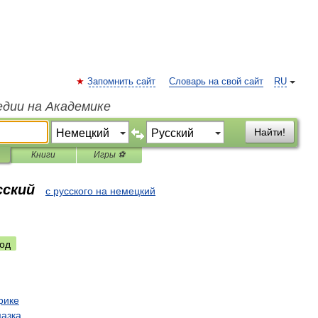
Запомнить сайт
Словарь на свой сайт
RU
едии на Академике
Найти!
Книги
Игры ⚽
сский
с русского на немецкий
од
рике
мазка