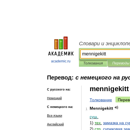
Словари и энциклоп
academic.ru
Толкования
Переводы
Перевод:
с немецкого на ру
mennigekitt
С русского на:
Немецкий
Толкование
Перев
С немецкого на:
Mennigekitt
1
Все языки
сущ
.
1
)
тех
.
замазка
на
су
Английский
2
)
стр
.
суриковая
за