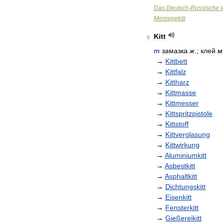
Das
Deutsch
-
Russische
Mennigekitt
Kitt
6
m
замазка
ж
.
;
клей
м
→
Kittbett
→
Kittfalz
→
Kittharz
→
Kittmasse
→
Kittmesser
→
Kittspritzpistole
→
Kittstoff
→
Kittverglasung
→
Kittwirkung
→
Aluminiumkitt
→
Asbestkitt
→
Asphaltkitt
→
Dichtungskitt
→
Eisenkitt
→
Fensterkitt
→
Gießereikitt