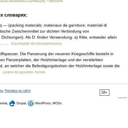
ische
Wörterbuch
Polytechnic
Mennige
>
их
словарях:
n
— (
packing
materials
;
materiaux
de
garniture
;
materiali
di
tische
Zwischenmittel
zur
dichten
Verbindung
von
.
Dichtungen
).
Als
D
.
finden
Verwendung:
a
)
Kitte
,
entweder
allein
… …
Enzyklopädie
des
Eisenbahnwesens
iffspanzer
.
Die
Panzerung
der
neueren
Kriegsschiffe
besteht
in
den
Panzerplatten
,
der
Holzhinterlage
und
der
verstärkten
nd
,
an
welcher
die
Befestigungsbolzen
der
Holzhinterlage
sowie
die
…
Lexikon
der
gesamten
Technik
ка
,
Реклама на сайте
18+
omla,
Drupal,
WordPress, MODx.