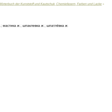
Wörterbuch
der
Kunststoff
und
Kautschuk
,
Chemiefasern
,
Farben
und
Lacke
>
.
;
мастика
ж
.
;
шпаклевка
ж
.
;
шпатлёвка
ж
.