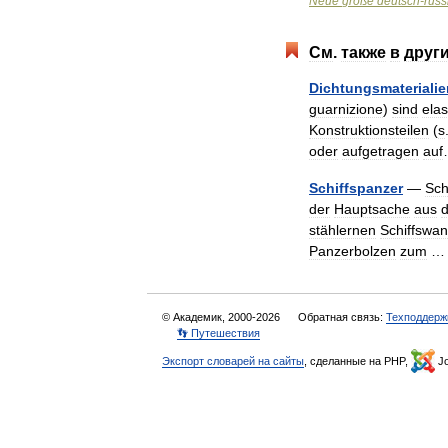
Neue
große
deutsch
-
russ
См
.
также
в
друг
Dichtungsmaterialie
guarnizione
)
sind
elas
Konstruktionsteilen
(
s
oder
aufgetragen
auf
Schiffspanzer
—
Sch
der
Hauptsache
aus
stählernen
Schiffswa
Panzerbolzen
zum
© Академик, 2000-2026
Обратная связь:
Техподдерж
👣 Путешествия
Экспорт словарей на сайты
, сделанные на PHP,
Jo