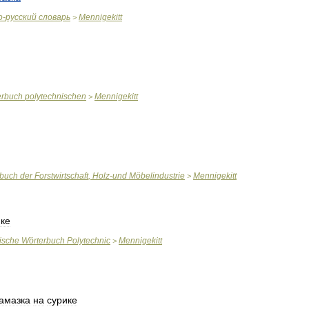
о
-
русский
словарь
Mennigekitt
>
erbuch
polytechnischen
Mennigekitt
>
rbuch
der
Forstwirtschaft
,
Holz
-
und
Möbelindustrie
Mennigekitt
>
ике
ische
Wörterbuch
Polytechnic
Mennigekitt
>
амазка
на
сурике