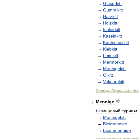
→
Glaserkitt
→
Gummikitt
→
Harzkitt
→
Holzkitt
→
Isolierkitt
→
Kaseinkitt
→
Kautschukkitt
→
Klebkitt
→
Leimkitt
→
Marmorkitt
→
Mennigekitt
→
Ölkitt
→
Vakuumkitt
Neue
große
deutsch
-
russ
Mennige
7
f
свинцовый
сурик
м
.
→
Mennigekitt
→
Bleimennige
→
Eisenmennige