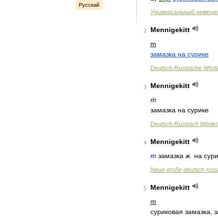
Русский
Универсальный
немецк
Mennigekitt
2
m
замазка
на
сурике
Deutsch
-
Russische
Wört
Mennigekitt
3
ḿ
замазка
на
сурике
Deutsch
-
Russisch
Wörte
Mennigekitt
4
m
замазка
ж
.
на
сур
Neue
große
deutsch
-
russ
Mennigekitt
5
m
суриковая
замазка
,
з