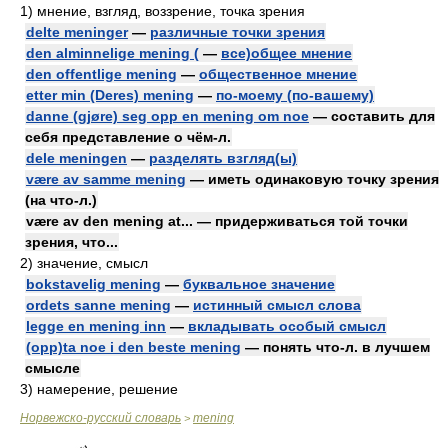
1)
мнение, взгляд, воззрение, точка зрения
delte meninger
—
различные точки зрения
den alminnelige mening (
—
все)общее мнение
den offentlige mening
—
общественное мнение
etter min (Deres) mening
—
по-моему (по-вашему)
danne (gjøre) seg opp en mening om noe
— составить для
себя представление о чём-л.
dele meningen
—
разделять взгляд(ы)
være av samme mening
— иметь одинаковую точку зрения
(на что-л.)
være av den mening at... — придерживаться той точки
зрения, что...
2)
значение, смысл
bokstavelig mening
—
буквальное значение
ordets sanne mening
—
истинный смысл слова
legge en mening inn
—
вкладывать особый смысл
(opp)ta noe i den beste mening
— понять что-л. в лучшем
смысле
3)
намерение, решение
Норвежско-русский словарь
mening
>