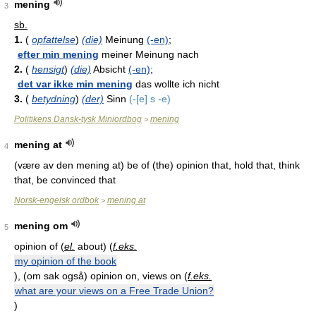
mening
3
sb.
1.
(
opfattelse
)
(die)
Meinung
(-en)
;
efter min mening
meiner Meinung nach
2.
(
hensigt
)
(die)
Absicht
(-en)
;
det var ikke min mening
das wollte ich nicht
3.
(
betydning
)
(der)
Sinn
(-[e] s -e)
Politikens Dansk-tysk Miniordbog
mening
>
mening at
4
(være av den mening at) be of (the) opinion that, hold that, think
that, be convinced that
Norsk-engelsk ordbok
mening at
>
mening om
5
opinion of (
el.
about) (
f.eks.
my opinion of the book
), (om sak også) opinion on, views on (
f.eks.
what are your views on a Free Trade Union?
)