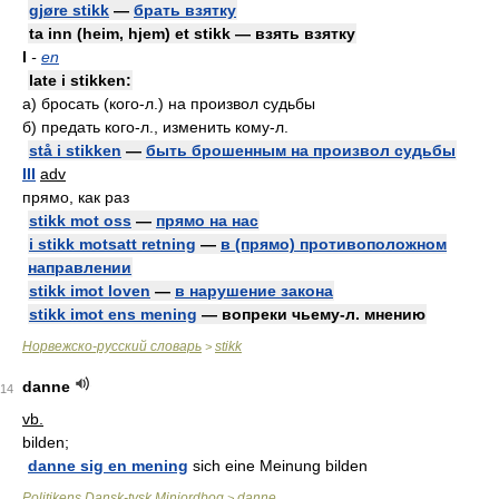
gjøre stikk
—
брать взятку
ta inn (heim, hjem) et stikk — взять взятку
I
-
en
late i stikken:
а) бросать (кого-л.) на произвол судьбы
б) предать кого-л., изменить кому-л.
stå i stikken
—
быть брошенным на произвол судьбы
III
adv
прямо, как раз
stikk mot oss
—
прямо на нас
i stikk motsatt retning
—
в (прямо) противоположном
направлении
stikk imot loven
—
в нарушение закона
stikk imot ens mening
— вопреки чьему-л. мнению
Норвежско-русский словарь
stikk
>
danne
14
vb.
bilden;
danne sig en mening
sich eine Meinung bilden
Politikens Dansk-tysk Miniordbog
danne
>