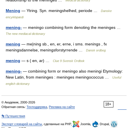
relationship to the meninges …
Medical dictionary
Mening
— Ytring. Syn. meningshelhed, periode …
Danske
encyklopædi
mening-
— meningo combining form denoting the meninges …
The new mediacal dictionary
mening
— me|ning sb., en, er, erne, i sms. menings , fx
meningsdannelse, meningsforstyrrende …
Dansk ordbog
mening
— s ( en, ar) …
Clue 9 Svensk Ordbok
mening-
— combining form or meningo also meningi Etymology:
New Latin, from meninges : meninges meningococcus …
Useful
english dictionary
© Академик, 2000-2026
18+
Обратная связь:
Техподдержка
,
Реклама на сайте
👣 Путешествия
Экспорт словарей на сайты
, сделанные на PHP,
Joomla,
Drupal,