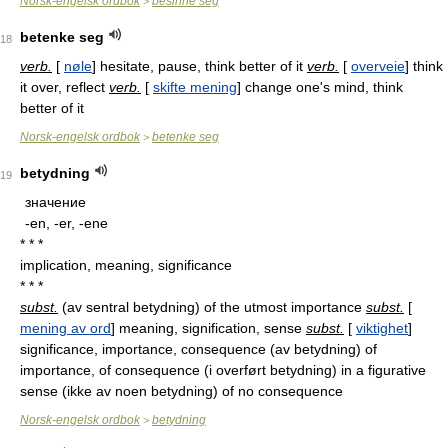
Norsk-engelsk ordbok
besinne seg
>
betenke seg
18
verb.
[
nøle
] hesitate, pause, think better of it
verb.
[
overveie
] think
it over, reflect
verb.
[
skifte mening
] change one's mind, think
better of it
Norsk-engelsk ordbok
betenke seg
>
betydning
19
значение
-en, -er, -ene
* * *
implication, meaning, significance
* * *
subst.
(av sentral betydning) of the utmost importance
subst.
[
mening av ord
] meaning, signification, sense
subst.
[
viktighet
]
significance, importance, consequence (av betydning) of
importance, of consequence (i overført betydning) in a figurative
sense (ikke av noen betydning) of no consequence
Norsk-engelsk ordbok
betydning
>