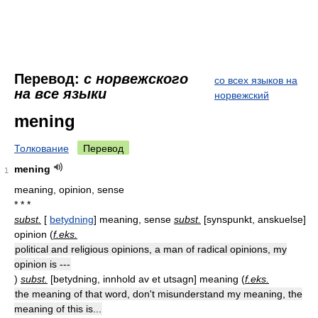
Перевод:
с норвежского
со всех языков на
на все языки
норвежский
mening
Толкование
Перевод
mening
1
meaning, opinion, sense
* * *
subst.
[
betydning
] meaning, sense
subst.
[
synspunkt, anskuelse
]
opinion (
f.eks.
political and religious opinions, a man of radical opinions, my
opinion is ---
)
subst.
[
betydning, innhold av et utsagn
] meaning (
f.eks.
the meaning of that word, don't misunderstand my meaning, the
meaning of this is...