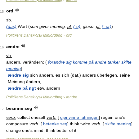
ord
15
sb.
(das)
Wort (
som giver mening:
pl.
(-e)
; glose:
pl.
('-er)
)
Politikens Dansk-tysk Miniordbog
ord
>
ændre
16
vb.
ändern, verändern; (
forandre sig komme på andre tanker skifte
mening
)
ændre sig
sich ändern, es sich
(dat.)
anders überlegen, seine
Meinung ändern;
ændre på ngt
etw. ändern
Politikens Dansk-tysk Miniordbog
ændre
>
besinne seg
17
verb.
collect oneself
verb.
[
gjenvinne fatningen
] regain one's
composure
verb.
[
betenke seg
] think twice
verb.
[
skifte mening
]
change one's mind, think better of it