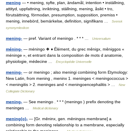
mening
— • mening, syfte, plan, ändamål, intention • inställning,
attityd, uppfattning, inriktning, ställning, mening, åsikt • tro,
förutsättning, förmodan, presumption, supposition, premiss •
mening, innebörd, bemärkelse, definition, signifikans …
Svensk
synonymlexikon
mening-
— pref. Variant of meningo . * * * …
Universalium
méning-
— méningo ❖ ♦ Élément, du grec mênigx, mêniggos «
méninge », et entrant dans la composition de mots d anatomie,
physiologie, médecine …
Encyclopédie Universelle
mening-
— or meningo ; also meningi combining form Etymology:
New Latin, from mening , meninx 1. meninges < meningococcus >
< meningitis > 2. meninges and < meningoencephalitis > …
New
Collegiate Dictionary
mening-
— See meningo . * * * (meningo ) prefix denoting the
meninges …
Medical dictionary
mening(o)-
— [Gr. mēninx, gen. mēningos membrane] a
combining form denoting relationship to a membrane, especially