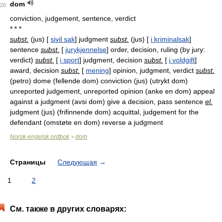
dom
20
conviction, judgement, sentence, verdict
* * *
subst.
(jus) [
sivil sak
] judgment
subst.
(jus) [
i kriminalsak
]
sentence
subst.
[
jurykjennelse
] order, decision, ruling (by jury:
verdict)
subst.
[
i sport
] judgment, decision
subst.
[
i voldgift
]
award, decision
subst.
[
mening
] opinion, judgment, verdict
subst.
(petro) dome (fellende dom) conviction (jus) (utrykt dom)
unreported judgement, unreported opinion (anke en dom) appeal
against a judgment (avsi dom) give a decision, pass sentence
el.
judgment (jus) (frifinnende dom) acquittal, judgement for the
defendant (omstøte en dom) reverse a judgment
Norsk-engelsk ordbok
dom
>
Страницы
Следующая
→
1
2
См. также в других словарях: