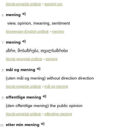
Norsk-engelsk ordbok
mening om
>
mening
6
view, opinion, meaning, sentiment
Norwegian-English ordbok
mening
>
mening
7
აზრი, მოსაზრება, თვალსაზრისი
Norsk-georgisk ordbok
mening
>
mål og mening
8
(uten mål og mening) without direction direction
Norsk-engelsk ordbok
mål og mening
>
offentlige mening
9
(den offentlige mening) the public opinion
Norsk-engelsk ordbok
offentlige mening
>
etter min mening
10