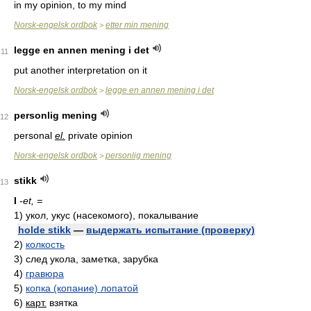
in my opinion, to my mind
Norsk-engelsk ordbok
etter min mening
>
legge en annen mening i det
11
put another interpretation on it
Norsk-engelsk ordbok
legge en annen mening i det
>
personlig mening
12
personal
el.
private opinion
Norsk-engelsk ordbok
personlig mening
>
stikk
13
I
-et, =
1)
укол, укус (насекомого), покалывание
holde stikk
—
выдержать испытание (проверку)
2)
колкость
3)
след укола, заметка, зарубка
4)
гравюра
5)
копка (копание) лопатой
6)
карт.
взятка