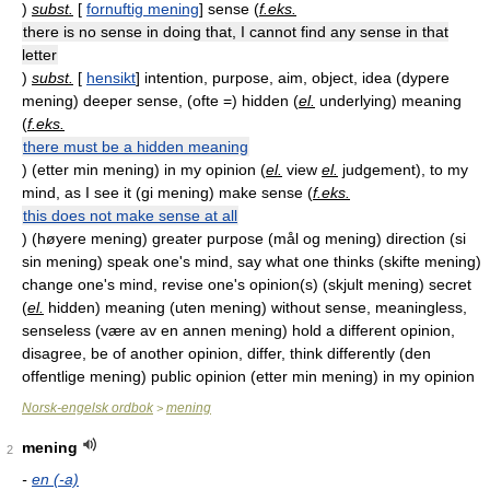
)
subst.
[
fornuftig mening
] sense (
f.eks.
there is no sense in doing that, I cannot find any sense in that
letter
)
subst.
[
hensikt
] intention, purpose, aim, object, idea (dypere
mening) deeper sense, (ofte =) hidden (
el.
underlying) meaning
(
f.eks.
there must be a hidden meaning
) (etter min mening) in my opinion (
el.
view
el.
judgement), to my
mind, as I see it (gi mening) make sense (
f.eks.
this does not make sense at all
) (høyere mening) greater purpose (mål og mening) direction (si
sin mening) speak one's mind, say what one thinks (skifte mening)
change one's mind, revise one's opinion(s) (skjult mening) secret
(
el.
hidden) meaning (uten mening) without sense, meaningless,
senseless (være av en annen mening) hold a different opinion,
disagree, be of another opinion, differ, think differently (den
offentlige mening) public opinion (etter min mening) in my opinion
Norsk-engelsk ordbok
mening
>
mening
2
-
en (-a)