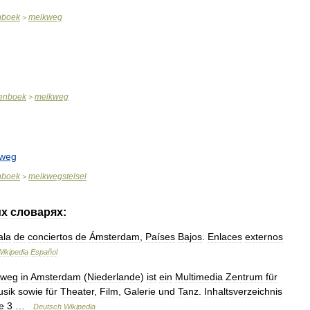
nboek
melkweg
>
enboek
melkweg
>
weg
nboek
melkwegstelsel
>
их
словарях:
ala
de
conciertos
de
Ámsterdam
,
Países
Bajos
.
Enlaces
externos
Wikipedia
Español
kweg
in
Amsterdam
(
Niederlande
)
ist
ein
Multimedia
Zentrum
für
sik
sowie
für
Theater
,
Film
,
Galerie
und
Tanz
.
Inhaltsverzeichnis
e
3
…
Deutsch
Wikipedia