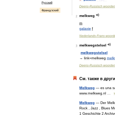
Русский
Deens
-
Russisch
woorde
Французский
melkweg
2
m
galaxie
f
Nederlands
-
Frans
woord
melkwegstelsel
3
melkwegstelsel
→
link
=
melkweg
melk
Deens
-
Russisch
woorde
См
.
также
в
друг
Melkweg
—
es
una
s
www
.
melkweg
.
nl
…
Melkweg
—
Der
Mel
Rock
,
Jazz
,
Blues
Mu
1
Geschichte
2
Archiv