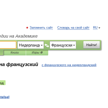
Запомнить сайт
Словарь на свой сайт
RU
едии на Академике
Найти!
Книги
Игры ⚽
 на французский
с французского на нидерландский
од
telsel