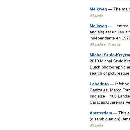
Melkweg
—
The
mai
Wikipedia
Melkweg
—
L
entree
anglais
)
est
un
lieu
al
indépendante
en
197
Wikipédia
en
Français
Michel
Szulc
-
Krzyza
2010
Michel
Szulc
Kr
Dutch
photographic
ar
search
of
picturesque
Laberinto
—
Infobox
Canizales
,
Marco
Tor
Img
size
=
400
Lands
Caracas
,
Guarenas
Ve
Amsterdam
—
This
a
(
disambiguation
).
Ams
Wikipedia