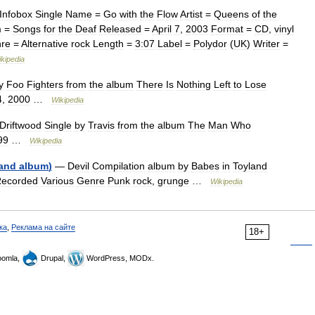
Infobox
Single
Name
=
Go
with
the
Flow
Artist
=
Queens
of
the
m
=
Songs
for
the
Deaf
Released
=
April
7
,
2003
Format
=
CD
,
vinyl
re
=
Alternative
rock
Length
=
3:07
Label
=
Polydor
(
UK
)
Writer
=
kipedia
y
Foo
Fighters
from
the
album
There
Is
Nothing
Left
to
Lose
4
,
2000
…
Wikipedia
Driftwood
Single
by
Travis
from
the
album
The
Man
Who
99
…
Wikipedia
and
album
)
—
Devil
Compilation
album
by
Babes
in
Toyland
ecorded
Various
Genre
Punk
rock
,
grunge
…
Wikipedia
ка
,
Реклама на сайте
18+
omla,
Drupal,
WordPress, MODx.