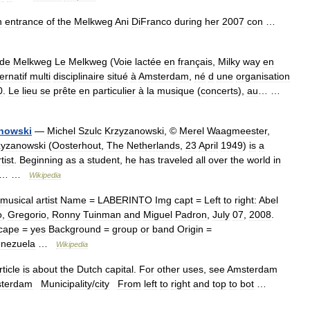
n
entrance
of
the
Melkweg
Ani
DiFranco
during
her
2007
con
…
de
Melkweg
Le
Melkweg
(
Voie
lactée
en
français
,
Milky
way
en
ternatif
multi
disciplinaire
situé
à
Amsterdam
,
né
d
une
organisation
0
.
Le
lieu
se
prête
en
particulier
à
la
musique
(
concerts
),
au
… …
nowski
—
Michel
Szulc
Krzyzanowski
, ©
Merel
Waagmeester
,
zyzanowski
(
Oosterhout
,
The
Netherlands
,
23
April
1949
)
is
a
tist
.
Beginning
as
a
student
,
he
has
traveled
all
over
the
world
in
… …
Wikipedia
musical
artist
Name
=
LABERINTO
Img
capt
=
Left
to
right:
Abel
o
,
Gregorio
,
Ronny
Tuinman
and
Miguel
Padron
,
July
07
,
2008
.
cape
=
yes
Background
=
group
or
band
Origin
=
nezuela
…
Wikipedia
rticle
is
about
the
Dutch
capital
.
For
other
uses
,
see
Amsterdam
terdam
Municipality
/
city
From
left
to
right
and
top
to
bot
…