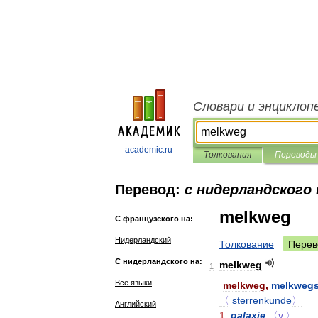
Словари и энциклоп
academic.ru
Толкования
Переводы
Перевод:
с нидерландского
melkweg
С французского на:
Нидерландский
Толкование
Перев
С нидерландского на:
melkweg
1
Все языки
melkweg
,
melkwegs
〈
sterrenkunde
〉
Английский
1
galaxie
〈v
.
〉