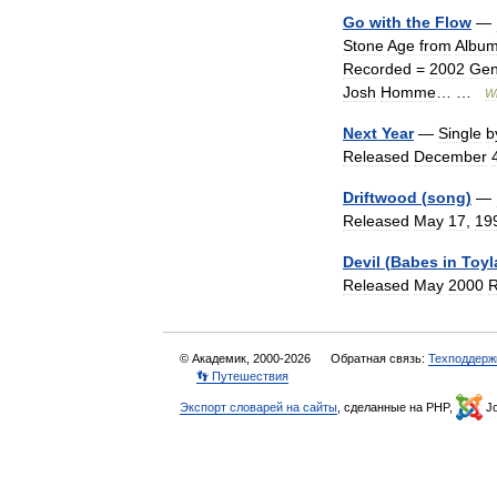
Go
with
the
Flow
—
Stone
Age
from
Albu
Recorded
=
2002
Gen
Josh
Homme
… …
Wi
Next
Year
—
Single
b
Released
December
Driftwood
(
song
)
—
Released
May
17
,
19
Devil
(
Babes
in
Toyl
Released
May
2000
R
© Академик, 2000-2026
Обратная связь:
Техподдерж
👣 Путешествия
Экспорт словарей на сайты
, сделанные на PHP,
Jo