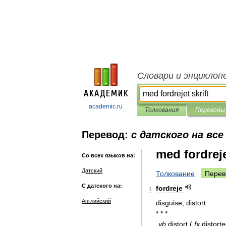
Словари и энциклоп
academic.ru
Толкования
Переводы
Перевод:
с датского на все
med fordreje
Со всех языков на:
Датский
Толкование
Перев
С датского на:
fordreje
1
Английский
disguise
,
distort
* * *
vb
distort
(
fx
distort