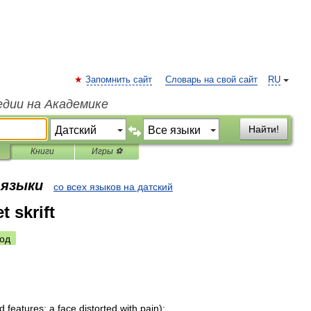
Запомнить сайт
Словарь на свой сайт
RU
едии на Академике
Найти!
Книги
Игры ⚽
 языки
со всех языков на датский
t skrift
од
ed
features
;
a
face
distorted
with
pain
);