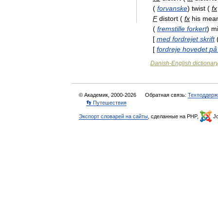
(
forvanske
)
twist
(
fx
F
distort
(
fx
his
mean
(
fremstille
forkert
)
mi
[
med
fordrejet
skrift
[
fordreje
hovedet
på
Danish
-
English
dictionar
© Академик, 2000-2026
Обратная связь:
Техподдерж
👣 Путешествия
Экспорт словарей на сайты
, сделанные на PHP,
Jo