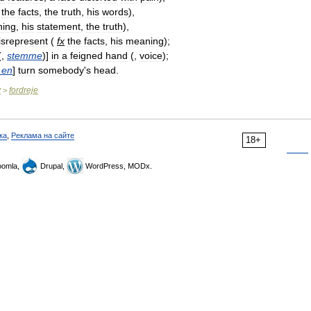
the
facts
,
the
truth
,
his
words
),
ing
,
his
statement
,
the
truth
),
srepresent
(
fx
the
facts
,
his
meaning
);
(,
stemme
)]
in
a
feigned
hand
(,
voice
);
en
]
turn
somebody
'
s
head
.
y
fordreje
>
ка
,
Реклама на сайте
18+
omla,
Drupal,
WordPress, MODx.