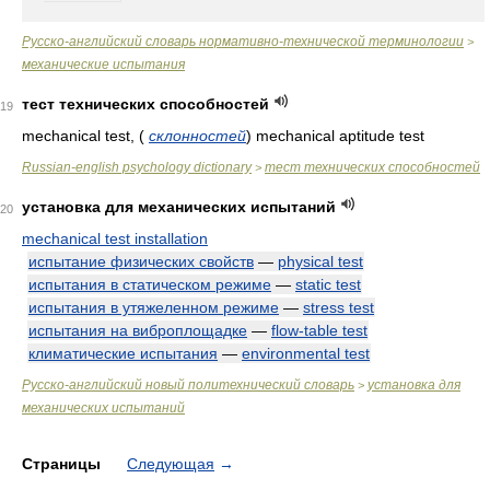
Русско-английский словарь нормативно-технической терминологии
>
механические испытания
тест технических способностей
19
mechanical test,
(
склонностей
)
mechanical aptitude test
Russian-english psychology dictionary
тест технических способностей
>
установка для механических испытаний
20
mechanical test installation
испытание физических свойств
—
physical test
испытания в статическом режиме
—
static test
испытания в утяжеленном режиме
—
stress test
испытания на виброплощадке
—
flow-table test
климатические испытания
—
environmental test
Русско-английский новый политехнический словарь
установка для
>
механических испытаний
Страницы
Следующая
→