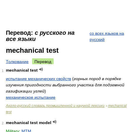
Перевод:
с русского на
со всех языков на
все языки
русский
mechanical test
Толкование
Перевод
mechanical test
1
испытание механических свойств
(
горных пород в порядке
изучения пригодности выбранного участка для подземной
газификации углей
)
механическое испытание
Англо-русский словарь промышленной и научной лексики
mechanical
>
test
mechanical test model
2
Military:
MTM