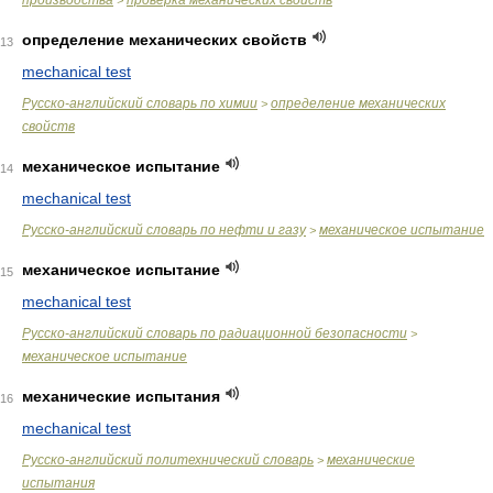
производства
проверка механических свойств
>
определение механических свойств
13
mechanical test
Русско-английский словарь по химии
определение механических
>
свойств
механическое испытание
14
mechanical test
Русско-английский словарь по нефти и газу
механическое испытание
>
механическое испытание
15
mechanical test
Русско-английский словарь по радиационной безопасности
>
механическое испытание
механические испытания
16
mechanical test
Русско-английский политехнический словарь
механические
>
испытания