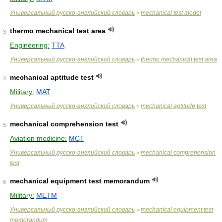
Универсальный русско-английский словарь
mechanical test model
>
thermo mechanical test area
3
Engineering:
TTA
Универсальный русско-английский словарь
thermo mechanical test area
>
mechanical aptitude test
4
Military:
MAT
Универсальный русско-английский словарь
mechanical aptitude test
>
mechanical comprehension test
5
Aviation medicine:
MCT
Универсальный русско-английский словарь
mechanical comprehension
>
test
mechanical equipment test memorandum
6
Military:
METM
Универсальный русско-английский словарь
mechanical equipment test
>
memorandum