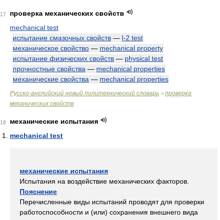
проверка механических свойств
17
mechanical test
испытание смазочных свойств
—
l-2 test
механическое свойство
—
mechanical property
испытание физических свойств
—
physical test
прочностные свойства
—
mechanical properties
механические свойства
—
mechanical properties
Русско-английский новый политехнический словарь
проверка
>
механических свойств
механические испытания
18
mechanical test
механические испытания
Испытания на воздействие механических факторов.
Пояснение
Перечисленные виды испытаний проводят для проверки
работоспособности и (или) сохранения внешнего вида