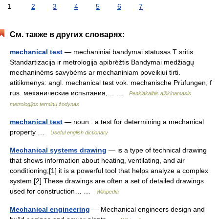
1
2
3
4
5
6
7
См. также в других словарях:
mechanical test
— mechaniniai bandymai statusas T sritis
Standartizacija ir metrologija apibrėžtis Bandymai medžiagų
mechaninėms savybėms ar mechaniniam poveikiui tirti.
atitikmenys: angl. mechanical test vok. mechanische Prüfungen, f
rus. механические испытания,… …
Penkiakalbis aiškinamasis
metrologijos terminų žodynas
mechanical test
— noun : a test for determining a mechanical
property …
Useful english dictionary
Mechanical systems drawing
— is a type of technical drawing
that shows information about heating, ventilating, and air
conditioning;[1] it is a powerful tool that helps analyze a complex
system.[2] These drawings are often a set of detailed drawings
used for construction… …
Wikipedia
Mechanical engineering
— Mechanical engineers design and