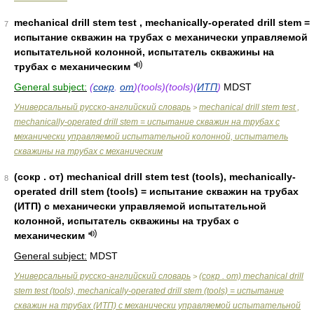
mechanical drill stem test , mechanically-operated drill stem =
7
испытание скважин на трубах с механически управляемой
испытательной колонной, испытатель скважины на
трубах с механическим
General subject:
(
сокр
.
от
)(tools)(tools)(
ИТП
)
MDST
Универсальный русско-английский словарь
mechanical drill stem test ,
>
mechanically-operated drill stem = испытание скважин на трубах с
механически управляемой испытательной колонной, испытатель
скважины на трубах с механическим
(сокр . от) mechanical drill stem test (tools), mechanically-
8
operated drill stem (tools) = испытание скважин на трубах
(ИТП) с механически управляемой испытательной
колонной, испытатель скважины на трубах с
механическим
General subject:
MDST
Универсальный русско-английский словарь
(сокр . от) mechanical drill
>
stem test (tools), mechanically-operated drill stem (tools) = испытание
скважин на трубах (ИТП) с механически управляемой испытательной