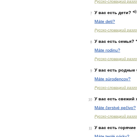
Русско
-
словацкий
разг
У
вас
есть
дети
?
7
Máte
deti
?
Русско
-
словацкий
разг
У
вас
есть
семья
?
8
Máte
rodinu
?
Русско
-
словацкий
разг
У
вас
есть
родные
9
Máte
súrodencov
?
Русско
-
словацкий
разг
У
вас
есть
свежий
10
Máte
čerstvé
pečivo
?
Русско
-
словацкий
разг
У
вас
есть
горячие
11
Máte
teplé
párky
?