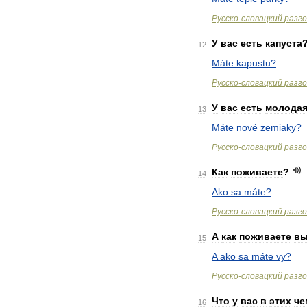
Русско
-
словацкий
разг
У
вас
есть
капуста
12
Máte
kapustu
?
Русско
-
словацкий
разг
У
вас
есть
молода
13
Máte
nové
zemiaky
?
Русско
-
словацкий
разг
Как
поживаете
?
14
Ako
sa
máte
?
Русско
-
словацкий
разг
А
как
поживаете
в
15
A
ako
sa
máte
vy
?
Русско
-
словацкий
разг
Что
у
вас
в
этих
че
16