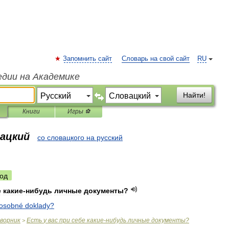
Запомнить сайт
Словарь на свой сайт
RU
едии на Академике
Найти!
Книги
Игры ⚽
вацкий
со словацкого на русский
од
е
какие
-
нибудь
личные
документы
?
osobné
doklady
?
оворник
Есть
у
вас
при
себе
какие
-
нибудь
личные
документы
?
>