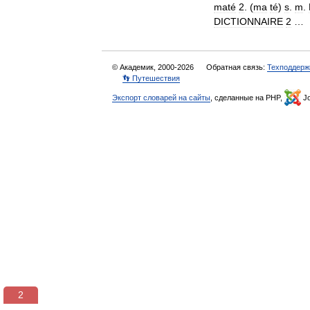
maté
2
. (
ma
té
)
s
.
m
.
DICTIONNAIRE
2
© Академик, 2000-2026
Обратная связь:
Техподдерж
👣 Путешествия
Экспорт словарей на сайты
, сделанные на PHP,
Jo
1