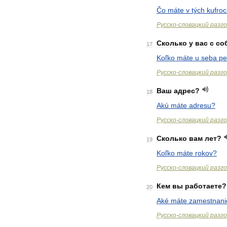
Čo
máte
v
tých
kufro
Русско
-
словацкий
разг
Сколько
у
вас
с
со
17
Koľko
máte
u
seba
pe
Русско
-
словацкий
разг
Ваш
адрес
?
18
Akú
máte
adresu
?
Русско
-
словацкий
разг
Сколько
вам
лет
?
19
Koľko
máte
rokov
?
Русско
-
словацкий
разг
Кем
вы
работаете
?
20
Aké
máte
zamestnani
Русско
-
словацкий
разг