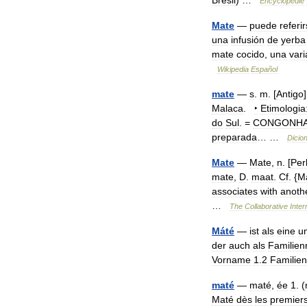
Brésil
) …
Encyclopédie
Mate
—
puede
referir
una
infusión
de
yerba
mate
cocido
,
una
vari
Wikipedia
Español
mate
—
s
.
m
. [
Antigo
Malaca
.
‣
Etimologia
do
Sul
. =
CONGONH
preparada
… …
Dicion
Mate
—
Mate
,
n
. [
Per
mate
,
D
.
maat
.
Cf
. {
M
associates
with
anoth
…
The
Collaborative
Inter
Máté
—
ist
als
eine
u
der
auch
als
Familie
Vorname
1
.
2
Familie
maté
—
maté
,
ée
1
. (
Maté
dès
les
premier