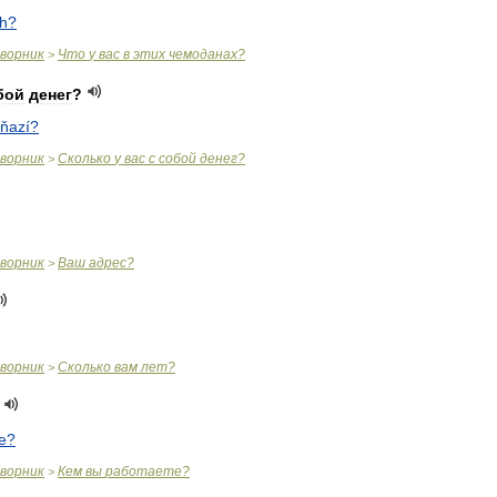
ch
?
оворник
Что
у
вас
в
этих
чемоданах
?
>
бой
денег
?
ňazí
?
оворник
Сколько
у
вас
с
собой
денег
?
>
оворник
Ваш
адрес
?
>
оворник
Сколько
вам
лет
?
>
e
?
оворник
Кем
вы
работаете
?
>