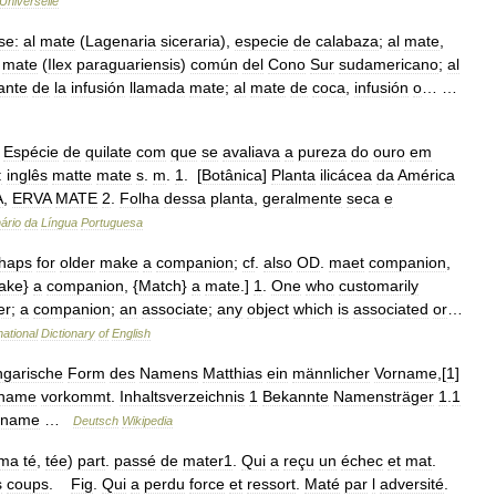
Universelle
se:
al
mate
(
Lagenaria
siceraria
),
especie
de
calabaza
;
al
mate
,
mate
(
Ilex
paraguariensis
)
común
del
Cono
Sur
sudamericano
;
al
ante
de
la
infusión
llamada
mate
;
al
mate
de
coca
,
infusión
o
… …
]
Espécie
de
quilate
com
que
se
avaliava
a
pureza
do
ouro
em
:
inglês
matte
mate
s
.
m
.
1
. [
Botânica
]
Planta
ilicácea
da
América
A
,
ERVA
MATE
2
.
Folha
dessa
planta
,
geralmente
seca
e
ário
da
Língua
Portuguesa
haps
for
older
make
a
companion
;
cf
.
also
OD
.
maet
companion
,
ake
}
a
companion
, {
Match
}
a
mate
.]
1
.
One
who
customarily
er
;
a
companion
;
an
associate
;
any
object
which
is
associated
or
…
national
Dictionary
of
English
ngarische
Form
des
Namens
Matthias
ein
männlicher
Vorname
,[
1
]
nname
vorkommt
.
Inhaltsverzeichnis
1
Bekannte
Namensträger
1
.
1
nname
…
Deutsch
Wikipedia
ma
té
,
tée
)
part
.
passé
de
mater1
.
Qui
a
reçu
un
échec
et
mat
.
s
coups
.
Fig
.
Qui
a
perdu
force
et
ressort
.
Maté
par
l
adversité
.