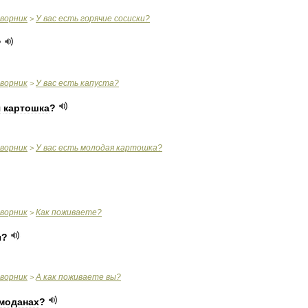
оворник
У
вас
есть
горячие
сосиски
?
>
?
оворник
У
вас
есть
капуста
?
>
я
картошка
?
оворник
У
вас
есть
молодая
картошка
?
>
оворник
Как
поживаете
?
>
ы
?
оворник
А
как
поживаете
вы
?
>
моданах
?