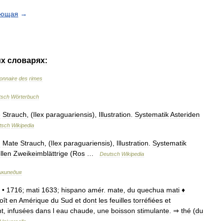
ующая
→
их
словарях:
ionnaire
des
rimes
tsch
Wörterbuch
e
Strauch
, (
Ilex
paraguariensis
),
Illustration
.
Systematik
Asteriden
tsch
Wikipedia
h
Mate
Strauch
, (
Ilex
paraguariensis
),
Illustration
.
Systematik
llen
Zweikeimblättrige
(
Ros
…
Deutsch
Wikipedia
икипедия
. •
1716
;
mati
1633
;
hispano
amér
.
mate
,
du
quechua
mati
♦
oît
en
Amérique
du
Sud
et
dont
les
feuilles
torréfiées
et
nt
,
infusées
dans
l
eau
chaude
,
une
boisson
stimulante
. ⇒
thé
(
du