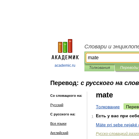
Словари и энциклоп
academic.ru
Толкования
Переводы
Перевод:
с русского на сло
mate
Со словацкого на:
Русский
Толкование
Перев
С русского на:
Есть
у
вас
при
себ
1
Все языки
Máte
pri
sebe
nejaké
Английский
Русско
-
словацкий
разг