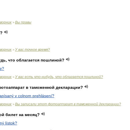
оворник
Вы
правы
>
?
оворник
У
вас
точное
время
?
>
удь
,
что
облагается
пошлиной
?
e
?
оворник
У
вас
есть
что
-
нибудь
,
что
облагается
пошлиной
?
>
фотоаппарат
в
таможенной
декларации
?
apísaný
v
colnom
prehlásení
?
оворник
Вы
записали
этот
фотоаппарат
в
таможенной
декларации
?
>
ой
билет
на
месяц
?
ný
lístok
?