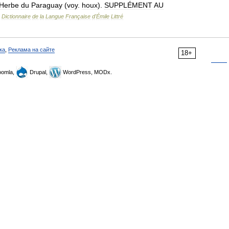
Herbe
du
Paraguay
(
voy
.
houx
).
SUPPLÉMENT
AU
…
Dictionnaire
de
la
Langue
Française
d
'
Émile
Littré
ка
,
Реклама на сайте
18+
omla,
Drupal,
WordPress, MODx.