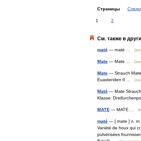
Страницы
След
1
2
См
.
также
в
друг
maté
—
maté
…
Dict
Mate
—
Mate
…
Deu
Mate
—
Strauch
Mat
Euasteriden
II
…
Deu
Maté
—
Mate
Strauc
Klasse:
Dreifurchenpo
MATE
—
MATE
…
В
maté
— [
mate
]
n
.
m
Variété
de
houx
qui
cr
pulvérisées
fournisse