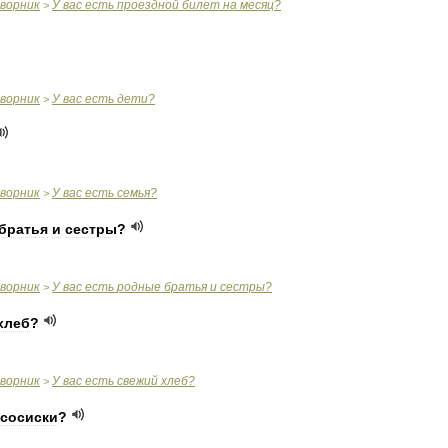
оворник
У
вас
есть
проездной
билет
на
месяц
?
>
оворник
У
вас
есть
дети
?
>
оворник
У
вас
есть
семья
?
>
братья
и
сестры
?
оворник
У
вас
есть
родные
братья
и
сестры
?
>
хлеб
?
оворник
У
вас
есть
свежий
хлеб
?
>
сосиски
?