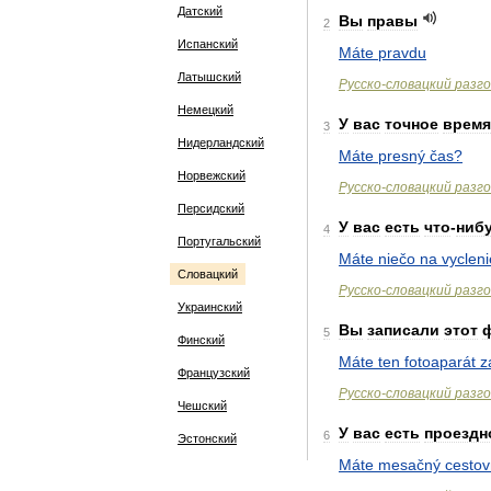
Датский
Вы
правы
2
Испанский
Máte
pravdu
Латышский
Русско
-
словацкий
разг
Немецкий
У
вас
точное
время
3
Нидерландский
Máte
presný
čas
?
Норвежский
Русско
-
словацкий
разг
Персидский
У
вас
есть
что
-
ниб
4
Португальский
Máte
niečo
na
vycleni
Словацкий
Русско
-
словацкий
разг
Украинский
Вы
записали
этот
5
Финский
Máte
ten
fotoaparát
z
Французский
Русско
-
словацкий
разг
Чешский
У
вас
есть
проездн
6
Эстонский
Máte
mesačný
cestov