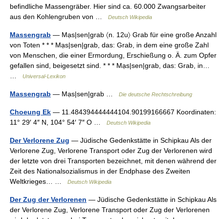
befindliche Massengräber. Hier sind ca. 60.000 Zwangsarbeiter
aus den Kohlengruben von …
Deutsch Wikipedia
Massengrab
— Mạs|sen|grab 〈n. 12u〉 Grab für eine große Anzahl
von Toten * * * Mạs|sen|grab, das: Grab, in dem eine große Zahl
von Menschen, die einer Ermordung, Erschießung o. Ä. zum Opfer
gefallen sind, beigesetzt sind. * * * Mạs|sen|grab, das: Grab, in…
…
Universal-Lexikon
Massengrab
— Mạs|sen|grab …
Die deutsche Rechtschreibung
Choeung Ek
— 11.484394444444104.90199166667 Koordinaten:
11° 29′ 4″ N, 104° 54′ 7″ O …
Deutsch Wikipedia
Der Verlorene Zug
— Jüdische Gedenkstätte in Schipkau Als der
Verlorene Zug, Verlorene Transport oder Zug der Verlorenen wird
der letzte von drei Transporten bezeichnet, mit denen während der
Zeit des Nationalsozialismus in der Endphase des Zweiten
Weltkrieges… …
Deutsch Wikipedia
Der Zug der Verlorenen
— Jüdische Gedenkstätte in Schipkau Als
der Verlorene Zug, Verlorene Transport oder Zug der Verlorenen