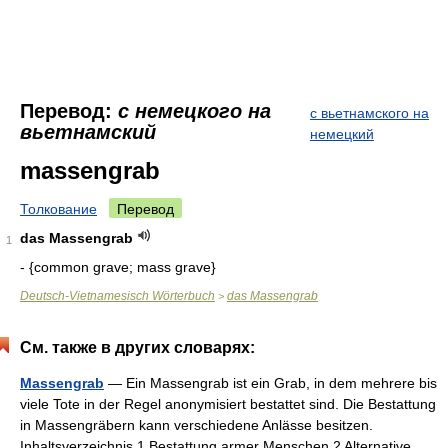
Перевод:
с немецкого на
с вьетнамского на
вьетнамский
немецкий
massengrab
Толкование
Перевод
das Massengrab
1
- {common grave; mass grave}
Deutsch-Vietnamesisch Wörterbuch
das Massengrab
>
См. также в других словарях:
Massengrab
— Ein Massengrab ist ein Grab, in dem mehrere bis
viele Tote in der Regel anonymisiert bestattet sind. Die Bestattung
in Massengräbern kann verschiedene Anlässe besitzen.
Inhaltsverzeichnis 1 Bestattung armer Menschen 2 Alternative