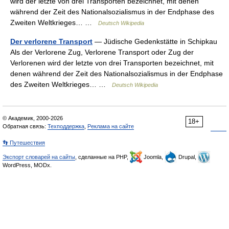
wird der letzte von drei Transporten bezeichnet, mit denen
während der Zeit des Nationalsozialismus in der Endphase des
Zweiten Weltkrieges… …
Deutsch Wikipedia
Der verlorene Transport
— Jüdische Gedenkstätte in Schipkau
Als der Verlorene Zug, Verlorene Transport oder Zug der
Verlorenen wird der letzte von drei Transporten bezeichnet, mit
denen während der Zeit des Nationalsozialismus in der Endphase
des Zweiten Weltkrieges… …
Deutsch Wikipedia
© Академик, 2000-2026
18+
Обратная связь:
Техподдержка
,
Реклама на сайте
👣 Путешествия
Экспорт словарей на сайты
, сделанные на PHP,
Joomla,
Drupal,
WordPress, MODx.