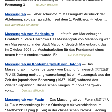
Bestattung 3… …
Deutsch Wikipedia
Massengrab
— Lieber scheintot im Massengrab! Ausdruck der
Ablehnung, soldatensprachlich seit dem 1. Weltkrieg; ⇨ lieber …
Das Wörterbuch der Idiome
Massengrab von Marienburg
— Infotafel am Marienburger
Grabfeld in Stare Czarnowo Das Massengrab von Marienburg war
ein Massengrab in der Stadt Malbork (deutsch Marienburg), das
im Oktober 2008 bei Aushubarbeiten für das Fundament eines
neuen Hotels entdeckt wurde. Es… …
Deutsch Wikipedia
Massengrab im Kohlenbergwerk von Datong
— Das
Massengrab im Kohlenbergwerk von Datong (chinesisch 大同煤矿
万人坑 Datong meikuang wanrenkeng) ist ein Massengrab aus der
Zeit der japanischen Besatzung (1937–1945) während des
Zweiten Japanisch Chinesischen Krieges im Kohlenbergwerk
von… …
Deutsch Wikipedia
Massengrab von Fuxin
— Das Massengrab von Fuxin (阜新万人
坑 Fuxin wanrenkeng) ist ein Oberbegriff für verschiedene im
Stadtbezirk Taiping (Fuxin) in der chinesischen Provinz Liaoning