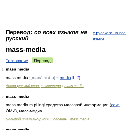
Перевод:
со всех языков на
с русского на все
русский
языки
mass-media
Толкование
Перевод
mass media
1
mass media
[ˏmæsˊmi:dɪə]
=
media
Ⅱ,
2)
Англо-русский словарь Мюллера
mass media
>
mass media
2
mass media m pl ingl средства массовой информации (
сокр
ОМИ), масс-медиа
Большой итальяно-русский словарь
mass media
>
mass media