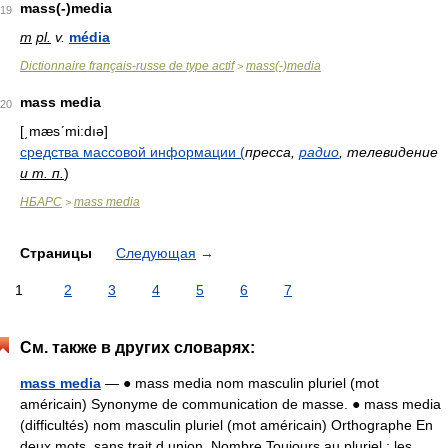
mass(-)media
19
m
pl.
v.
média
Dictionnaire français-russe de type actif
mass(-)media
>
mass media
20
[͵mæsʹmi:dıə]
средства массовой информации (
пресса,
радио
, телевидение
и т. п.
)
НБАРС
mass media
>
Страницы
Следующая
→
1
2
3
4
5
6
7
См. также в других словарях:
mass media
— ● mass media nom masculin pluriel (mot
américain) Synonyme de communication de masse. ● mass media
(difficultés) nom masculin pluriel (mot américain) Orthographe En
deux mots, sans trait d union. Nombre Toujours au pluriel : les