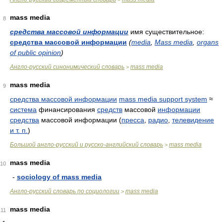
mass media
8
средства массовой информации
имя существительное:
средства массовой информации
(
media
,
Mass media
,
organs
of public opinion
)
Англо-русский синонимический словарь
mass media
>
mass media
9
средства массовой информации
mass media support system
≈
система
финансирования
средств
массовой
информации
средства
массовой информации (
пресса
,
радио
,
телевидение
и т. п.
)
Большой англо-русский и русско-английский словарь
mass media
>
mass media
10
-
sociology of mass media
Англо-русский словарь по социологии
mass media
>
mass media
11