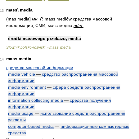
mass\ media
13
(mas media]
мн.
Р.
mass mediów средства массовой
информации, СМИ, масс-медиа
ndm.
+
środki masowego przekazu, media
Słownik polsko-rosyjski
mass\ media
>
mass media
14
средства массовой информации
media vehicle
—
средство распространения массовой
информации
media environment
—
сфера средств распространения
информации
information collecting media
—
средства получения
информации
media usage
—
использование средств распространения
рекламы
computer-based media
—
информационные компьютерные
средства