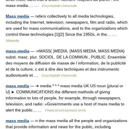
mass media.… …
Encyclopédie Universelle
Mass media
— refers collectively to all media technologies,
including the Internet, television, newspapers, film and radio, which
are used for mass communications, and to the organizations which
control these technologies.[1][2] Since the 1950s, in the… …
Wikipedia
mass-media
— ⇒MASS( )MEDIA, (MASS MEDIA, MASS MEDIA)
subst. masc. plur. SOCIOL. DE LA COMMUN., PUBLIC. Ensemble
des moyens de diffusion de masse de l information, de la publicité
et de la culture, c est à dire des techniques et des instruments
audiovisuels et …
Encyclopédie Universelle
mass media
— ➔ media * * * mass media UK US noun [plural or
U] ► COMMUNICATIONS the different methods of giving
information to lots of people, for example, through newspapers,
television, and radio: »Governments use a host of mass media to
alert the public… …
Financial and business terms
mass media
— n the mass media all the people and organizations
that provide information and news for the public, including