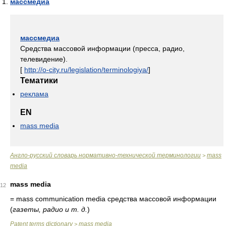
массмедиа
массмедиа
Средства массовой информации (пресса, радио,
телевидение).
[
http://o-city.ru/legislation/terminologiya/
]
Тематики
реклама
EN
mass media
Англо-русский словарь нормативно-технической терминологии
mass
>
media
mass media
12
= mass communication media
средства массовой информации
(
газеты, радио и т. д.
)
Patent terms dictionary
mass media
>