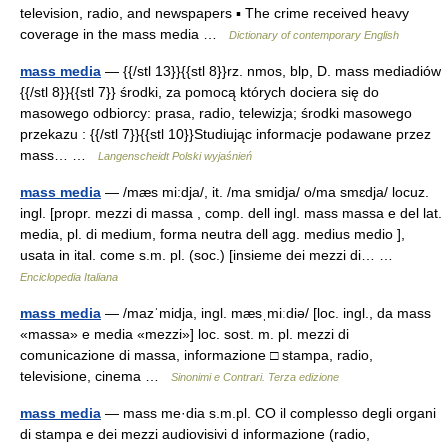
television, radio, and newspapers ▪ The crime received heavy
coverage in the mass media …
Dictionary of contemporary English
mass media
— {{/stl 13}}{{stl 8}}rz. nmos, blp, D. mass mediadiów
{{/stl 8}}{{stl 7}} środki, za pomocą których dociera się do
masowego odbiorcy: prasa, radio, telewizja; środki masowego
przekazu : {{/stl 7}}{{stl 10}}Studiując informacje podawane przez
mass… …
Langenscheidt Polski wyjaśnień
mass media
— /mæs mi:dja/, it. /ma smidja/ o/ma smɛdja/ locuz.
ingl. [propr. mezzi di massa , comp. dell ingl. mass massa e del lat.
media, pl. di medium, forma neutra dell agg. medius medio ],
usata in ital. come s.m. pl. (soc.) [insieme dei mezzi di… …
Enciclopedia Italiana
mass media
— /mazˈmidja, ingl. mæsˌmiːdiə/ [loc. ingl., da mass
«massa» e media «mezzi»] loc. sost. m. pl. mezzi di
comunicazione di massa, informazione □ stampa, radio,
televisione, cinema …
Sinonimi e Contrari. Terza edizione
mass media
— mass me·dia s.m.pl. CO il complesso degli organi
di stampa e dei mezzi audiovisivi d informazione (radio,