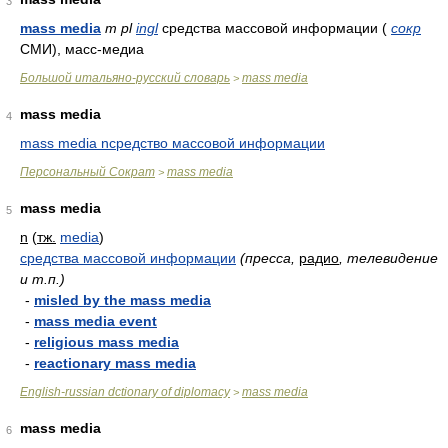
3
mass media
m
pl
ingl
средства массовой информации (
сокр
СМИ), масс-медиа
Большой итальяно-русский словарь
mass media
>
mass media
4
mass media nсредство массовой информации
Персональный Сократ
mass media
>
mass media
5
n
(
тж.
media
)
средства массовой информации
(пресса,
радио
, телевидение
и т.п.)
-
misled by the mass media
-
mass media event
-
religious mass media
-
reactionary mass media
English-russian dctionary of diplomacy
mass media
>
mass media
6