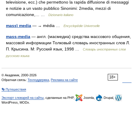
televisione, ecc.) che permettono la rapida diffusione di messaggi
e notizie a un vasto pubblico Sinonimi: 2media, mezzi di
comunicazione,… …
Dizionario italiano
mass\ media
— → média …
Encyclopédie Universelle
mass-media
— англ. (масмедиа) средства массового общения,
массовой информации Толковый словарь иностранных слов Л.
П. Крысина. М: Русский язык, 1998 …
Словарь иностранных слов
русского языка
© Академик, 2000-2026
18+
Обратная связь:
Техподдержка
,
Реклама на сайте
👣 Путешествия
Экспорт словарей на сайты
, сделанные на PHP,
Joomla,
Drupal,
WordPress, MODx.