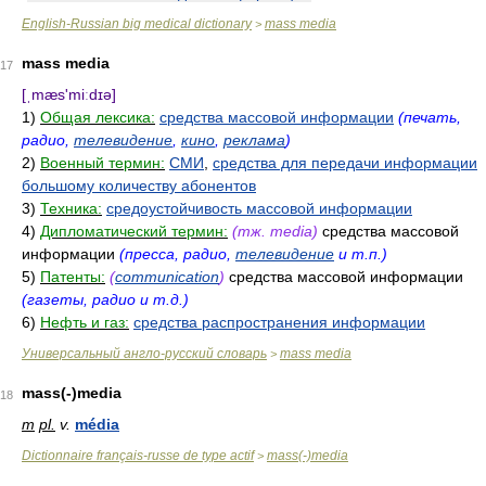
English-Russian big medical dictionary
mass media
>
mass media
17
[ˌmæs'miːdɪə]
1)
Общая лексика:
средства массовой информации
(печать,
радио,
телевидение
,
кино
,
реклама
)
2)
Военный термин:
СМИ
,
средства для передачи информации
большому количеству абонентов
3)
Техника:
средоустойчивость массовой информации
4)
Дипломатический термин:
(тж. media)
средства массовой
информации
(пресса, радио,
телевидение
и т.п.)
5)
Патенты:
(
communication
)
средства массовой информации
(газеты, радио и т.д.)
6)
Нефть и газ:
средства распространения информации
Универсальный англо-русский словарь
mass media
>
mass(-)media
18
m
pl.
v.
média
Dictionnaire français-russe de type actif
mass(-)media
>