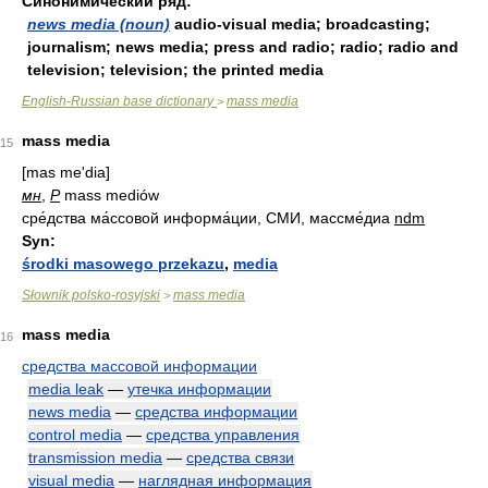
Синонимический ряд:
news media (noun)
audio-visual media; broadcasting;
journalism; news media; press and radio; radio; radio and
television; television; the printed media
English-Russian base dictionary
mass media
>
mass media
15
[mas me'dia]
мн
,
Р
mass mediów
сре́дства ма́ссовой информа́ции, СМИ, массме́диа
ndm
Syn:
środki masowego przekazu
,
media
Słownik polsko-rosyjski
mass media
>
mass media
16
средства массовой информации
media leak
—
утечка информации
news media
—
средства информации
control media
—
средства управления
transmission media
—
средства связи
visual media
—
наглядная информация