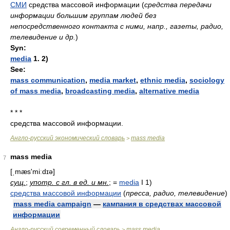
СМИ
средства массовой информации
(
средства передачи
информации большим группам людей без
непосредственного контакта с ними, напр., газеты, радио,
телевидение и др.
)
Syn:
media
1. 2)
See:
mass communication
,
media market
,
ethnic media
,
sociology
of mass media
,
broadcasting media
,
alternative media
* * *
средства массовой информации.
Англо-русский экономический словарь
mass media
>
mass media
7
[ˌmæs'miːdɪə]
сущ.
;
употр. с гл. в ед. и мн.
; =
media
I 1)
средства массовой информации
(
пресса, радио, телевидение
)
mass media campaign
—
кампания в средствах массовой
информации
Англо-русский современный словарь
mass media
>