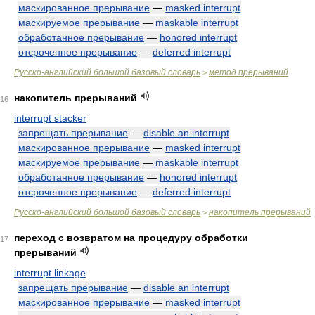
маскированное прерывание
—
masked interrupt
маскируемое прерывание
—
maskable interrupt
обработанное прерывание
—
honored interrupt
отсроченное прерывание
—
deferred interrupt
Русско-английский большой базовый словарь
метод прерываний
>
накопитель прерываний
16
interrupt stacker
запрещать прерывание
—
disable an interrupt
маскированное прерывание
—
masked interrupt
маскируемое прерывание
—
maskable interrupt
обработанное прерывание
—
honored interrupt
отсроченное прерывание
—
deferred interrupt
Русско-английский большой базовый словарь
накопитель прерываний
>
переход с возвратом на процедуру обработки
17
прерываний
interrupt linkage
запрещать прерывание
—
disable an interrupt
маскированное прерывание
—
masked interrupt