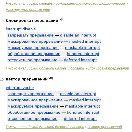
Русско-английский словарь нормативно-технической терминологии
>
маскируемое прерывание
блокировка прерываний
9
interrupt disable
запрещать прерывание
—
disable an interrupt
маскированное прерывание
—
masked interrupt
маскируемое прерывание
—
maskable interrupt
обработанное прерывание
—
honored interrupt
отсроченное прерывание
—
deferred interrupt
Русско-английский большой базовый словарь
блокировка прерываний
>
вектор прерываний
10
interrupt vector
запрещать прерывание
—
disable an interrupt
маскированное прерывание
—
masked interrupt
маскируемое прерывание
—
maskable interrupt
обработанное прерывание
—
honored interrupt
отсроченное прерывание
—
deferred interrupt
Русско-английский большой базовый словарь
вектор прерываний
>