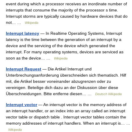
event during which a processor receives an inordinate number of
interrupts that consume the majority of the processor s time.
Interrupt storms are typically caused by hardware devices that do
not… …
Wikipedia
Interrupt latency
— In Realtime Operating Systems, Interrupt
latency is the time between the generation of an interrupt by a
device and the servicing of the device which generated the
interrupt. For many operating systems, devices are serviced as
soon as the device… …
Wikipedia
Interrupt Request
— Die Artikel Interrupt und
Unterbrechungsanforderung überschneiden sich thematisch. Hilf
mit, die Artikel besser voneinander abzugrenzen oder zu
vereinigen. Beteilige dich dazu an der Diskussion über diese
Überschneidungen. Bitte entferne diesen… …
Deutsch Wikipedia
Interrupt vector
— An interrupt vector is the memory address of
an interrupt handler, or an index into an array called an interrupt
vector table or dispatch table . Interrupt vector tables contain the
memory addresses of interrupt handlers. When an interrupt is… …
Wikipedia