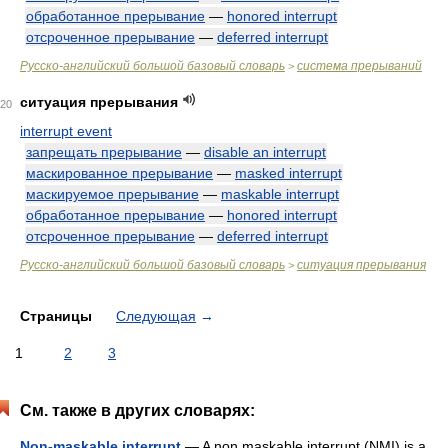
обработанное прерывание
—
honored interrupt
отсроченное прерывание
—
deferred interrupt
Русско-английский большой базовый словарь
система прерываний
>
ситуация прерывания
20
interrupt event
запрещать прерывание
—
disable an interrupt
маскированное прерывание
—
masked interrupt
маскируемое прерывание
—
maskable interrupt
обработанное прерывание
—
honored interrupt
отсроченное прерывание
—
deferred interrupt
Русско-английский большой базовый словарь
ситуация прерывания
>
Страницы
Следующая
→
1
2
3
См. также в других словарях:
Non-maskable interrupt
— A non maskable interrupt (NMI) is a