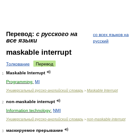
Перевод:
с русского на
со всех языков на
все языки
русский
maskable interrupt
Толкование
Перевод
Maskable Interrupt
1
Programming:
MI
Универсальный русско-английский словарь
Maskable Interrupt
>
non-maskable interrupt
2
Information technology:
NMI
Универсальный русско-английский словарь
non-maskable interrupt
>
маскируемое прерывание
3