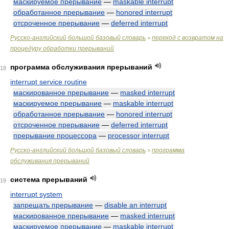
маскируемое прерывание
—
maskable interrupt
обработанное прерывание
—
honored interrupt
отсроченное прерывание
—
deferred interrupt
Русско-английский большой базовый словарь
переход с возвратом на
>
процедуру обработки прерываний
программа обслуживания прерываний
18
interrupt service routine
маскированное прерывание
—
masked interrupt
маскируемое прерывание
—
maskable interrupt
обработанное прерывание
—
honored interrupt
отсроченное прерывание
—
deferred interrupt
прерывание процессора
—
processor interrupt
Русско-английский большой базовый словарь
программа
>
обслуживания прерываний
система прерываний
19
interrupt system
запрещать прерывание
—
disable an interrupt
маскированное прерывание
—
masked interrupt
маскируемое прерывание
—
maskable interrupt