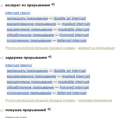
возврат из прерывания
11
interrupt return
запрещать прерывание
—
disable an interrupt
маскированное прерывание
—
masked interrupt
маскируемое прерывание
—
maskable interrupt
обработанное прерывание
—
honored interrupt
отсроченное прерывание
—
deferred interrupt
Русско-английский большой базовый словарь
возврат из прерывания
>
задержка прерывания
12
interrupt latency
запрещать прерывание
—
disable an interrupt
маскированное прерывание
—
masked interrupt
маскируемое прерывание
—
maskable interrupt
обработанное прерывание
—
honored interrupt
отсроченное прерывание
—
deferred interrupt
Русско-английский большой базовый словарь
задержка прерывания
>
ловушка прерываний
13
interrupt trap