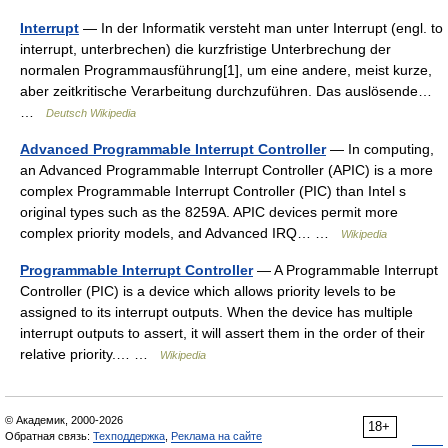
Interrupt
— In der Informatik versteht man unter Interrupt (engl. to
interrupt, unterbrechen) die kurzfristige Unterbrechung der
normalen Programmausführung[1], um eine andere, meist kurze,
aber zeitkritische Verarbeitung durchzuführen. Das auslösende…
…
Deutsch Wikipedia
Advanced Programmable Interrupt Controller
— In computing,
an Advanced Programmable Interrupt Controller (APIC) is a more
complex Programmable Interrupt Controller (PIC) than Intel s
original types such as the 8259A. APIC devices permit more
complex priority models, and Advanced IRQ… …
Wikipedia
Programmable Interrupt Controller
— A Programmable Interrupt
Controller (PIC) is a device which allows priority levels to be
assigned to its interrupt outputs. When the device has multiple
interrupt outputs to assert, it will assert them in the order of their
relative priority.… …
Wikipedia
© Академик, 2000-2026
18+
Обратная связь:
Техподдержка
,
Реклама на сайте