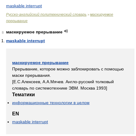
maskable interrupt
Русско-английский политехнический словарь
маскируемое
>
прерывание
маскируемое прерывание
8
maskable interrupt
маскируемое прерывание
Прерывание, которое можно заблокировать с помощью
маски прерывания.
[Е.С.Алексеев, А.А.Мячев. Англо-русский толковый
словарь по системотехнике ЭВМ. Москва 1993]
Тематики
информационные технологии в целом
EN
maskable interrupt