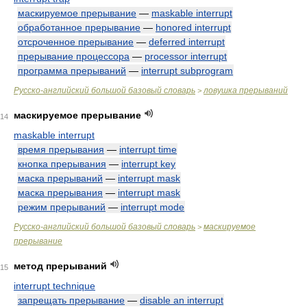
маскируемое прерывание
—
maskable interrupt
обработанное прерывание
—
honored interrupt
отсроченное прерывание
—
deferred interrupt
прерывание процессора
—
processor interrupt
программа прерываний
—
interrupt subprogram
Русско-английский большой базовый словарь
ловушка прерываний
>
маскируемое прерывание
14
maskable interrupt
время прерывания
—
interrupt time
кнопка прерывания
—
interrupt key
маска прерываний
—
interrupt mask
маска прерывания
—
interrupt mask
режим прерываний
—
interrupt mode
Русско-английский большой базовый словарь
маскируемое
>
прерывание
метод прерываний
15
interrupt technique
запрещать прерывание
—
disable an interrupt