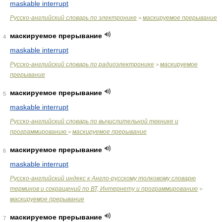
maskable interrupt
Русско-английский словарь по электронике
маскируемое прерывание
>
маскируемое прерывание
4
maskable interrupt
Русско-английский словарь по радиоэлектронике
маскируемое
>
прерывание
маскируемое прерывание
5
maskable interrupt
Русско-английский словарь по вычислительной технике и
программированию
маскируемое прерывание
>
маскируемое прерывание
6
maskable interrupt
Русско-английский индекс к Англо-русскому толковому словарю
терминов и сокращений по ВТ, Интернету и программированию
>
маскируемое прерывание
маскируемое прерывание
7