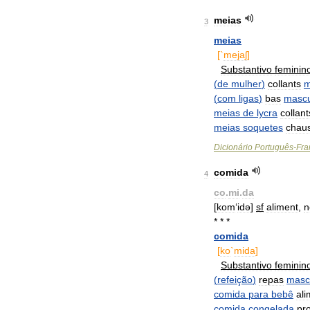
meias
3
meias
[`
mejaʃ
]
Substantivo
feminin
(
de
mulher
)
collants
m
(
com
ligas
)
bas
mascu
meias
de
lycra
collant
meias
soquetes
chaus
Dicionário
Português
-
Fra
comida
4
co
.
mi
.
da
[
kom
‘
idə
]
sf
aliment
,
n
* * *
comida
[
ko
`
mida
]
Substantivo
feminin
(
refeição
)
repas
masc
comida
para
bebê
ali
comida
congelada
pr