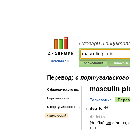
Словари и энциклоп
academic.ru
Толкования
Переводы
Перевод:
с португальского
masculin plu
С французского на:
Португальский
Толкование
Перев
С португальского на:
detrito
1
Французский
de
.
tri
.
to
[
detr
‘
itu
]
sm
détritus
,
* * *