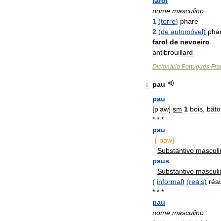
farol
nome
masculino
1
(
torre
)
phare
2
(
de
automóvel
)
pha
farol
de
nevoeiro
antibrouillard
Dicionário
Português
-
Fra
pau
6
pau
[
p
‘
aw
]
sm
1
bois
,
bâto
* * *
pau
[`
paw
]
Substantivo
masculi
paus
Substantivo
masculi
(
informal
)
(
reais
)
réa
* * *
pau
nome
masculino