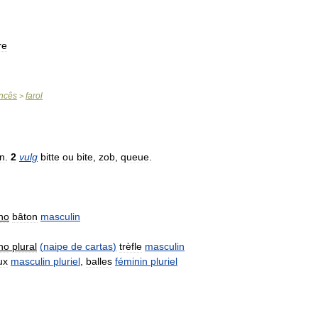
re
ncês
farol
>
n
.
2
vulg
bitte
ou
bite
,
zob
,
queue
.
no
bâton
masculin
no
plural
(
naipe
de
cartas
)
trèfle
masculin
ux
masculin
pluriel
,
balles
féminin
pluriel