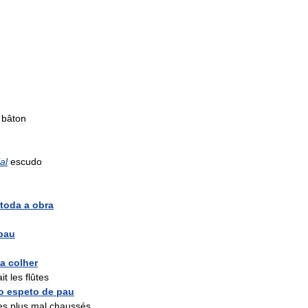
)
bâton
al
escudo
toda
a
obra
pau
a
colher
ait
les
flûtes
o
espeto
de
pau
es
plus
mal
chaussés