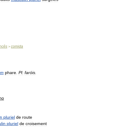
ncês
comida
>
om
phare
.
Pl:
faróis
.
no
n
pluriel
de
route
lin
pluriel
de
croisement