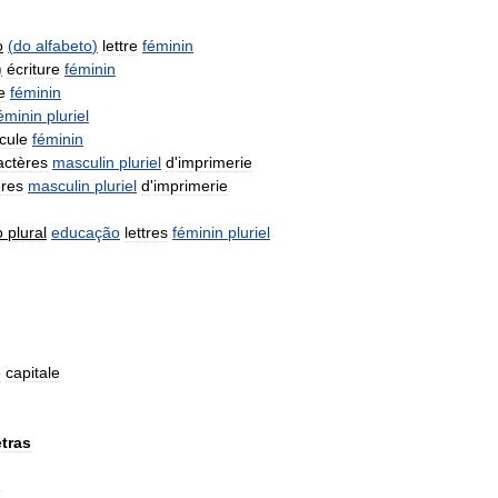
o
(
do
alfabeto
)
lettre
féminin
)
écriture
féminin
e
féminin
éminin
pluriel
cule
féminin
actères
masculin
pluriel
d
'
imprimerie
ères
masculin
pluriel
d
'
imprimerie
o
plural
educação
lettres
féminin
pluriel
e
capitale
etras
e