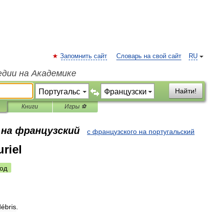
Запомнить сайт
Словарь на свой сайт
RU
едии на Академике
Найти!
Книги
Игры ⚽
 на французский
с французского на португальский
riel
од
débris
.