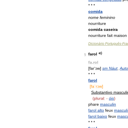
* * *
comida
nome
feminino
nourriture
comida
caseira
nourriture
fait
maison
Dicionário
Português
-
Fra
farol
5
fa
.
rol
[
far
‘
ɔw
]
sm
Náut
,
Aut
* * *
farol
[
fa
`
rɔw
]
Substantivo
masculi
(
plural:
-
óis
)
phare
masculin
farol
alto
feux
masculi
farol
baixo
feux
mascu
* * *