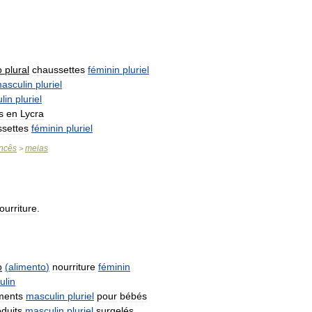
o
plural
chaussettes
féminin
pluriel
asculin
pluriel
lin
pluriel
s
en
Lycra
settes
féminin
pluriel
ncês
meias
>
ourriture
.
o
(
alimento
)
nourriture
féminin
ulin
ments
masculin
pluriel
pour
bébés
oduits
masculin
pluriel
surgelés