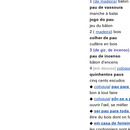
1
(
de
madeira
)
bâton
pau
de
vassoura
manche
à
balai
jogo
do
pau
jeu
du
bâton
2
(
madeira
)
bois
colher
de
pau
cuillère
en
bois
3
(
de
giz
,
de
incenso
pau
de
incenso
bâton
d
'
encens
4
[
em
desuso
]
coloqui
quinhentos
paus
cinq
cents
escudos
◆
coloquial
pau
para
bon
à
tout
faire
◆
coloquial
pôr
-
se
a
ouvrir
l
'
œil
,
se
méfier
◆
ser
pau
para
toda
être
du
bois
dont
on
f
◆
em
casa
de
ferreir
les
cordonniers
sont
l