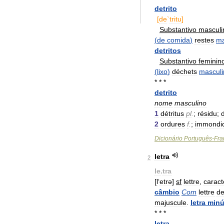
detrito
[
de
`
tritu
]
Substantivo
masculi
(
de
comida
)
restes
ma
detritos
Substantivo
feminin
(
lixo
)
déchets
masculi
* * *
detrito
nome
masculino
1
détritus
pl
.
;
résidu
;
2
ordures
f
.
;
immondi
Dicionário
Português
-
Fra
letra
2
le
.
tra
[
l
‘
etrə
]
sf
lettre
,
caract
câmbio
Com
lettre
d
majuscule
.
letra
minú
* * *
letra