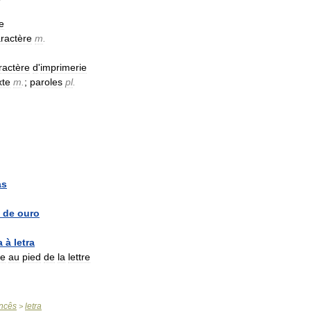
e
ractère
m
.
ractère
d
'
imprimerie
xte
m
.
;
paroles
pl
.
as
de
ouro
a
à
letra
se
au
pied
de
la
lettre
ncês
letra
>