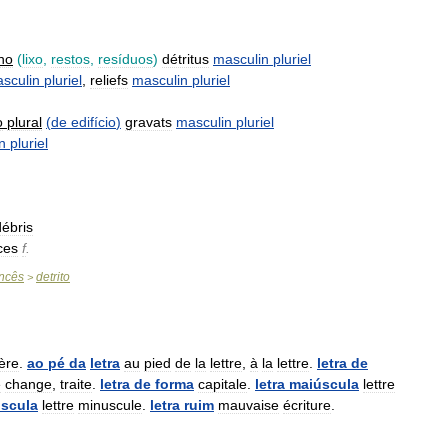
no
(
lixo
,
restos
,
resíduos
)
détritus
masculin
pluriel
sculin
pluriel
,
reliefs
masculin
pluriel
o
plural
(
de
edifício
)
gravats
masculin
pluriel
n
pluriel
débris
ces
f
.
ncês
detrito
>
ère
.
ao
pé
da
letra
au
pied
de
la
lettre
,
à
la
lettre
.
letra
de
e
change
,
traite
.
letra
de
forma
capitale
.
letra
maiúscula
lettre
scula
lettre
minuscule
.
letra
ruim
mauvaise
écriture
.