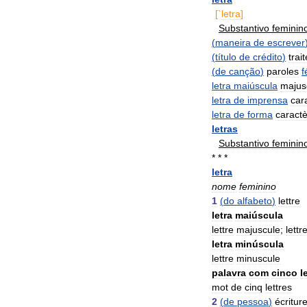
[`
letra
]
Substantivo
feminin
(
maneira
de
escrever
(
título
de
crédito
)
trait
(
de
canção
)
paroles
f
letra
maiúscula
majus
letra
de
imprensa
car
letra
de
forma
caract
letras
Substantivo
feminin
* * *
letra
nome
feminino
1
(
do
alfabeto
)
lettre
letra
maiúscula
lettre
majuscule
;
lettr
letra
minúscula
lettre
minuscule
palavra
com
cinco
l
mot
de
cinq
lettres
2
(
de
pessoa
)
écritur