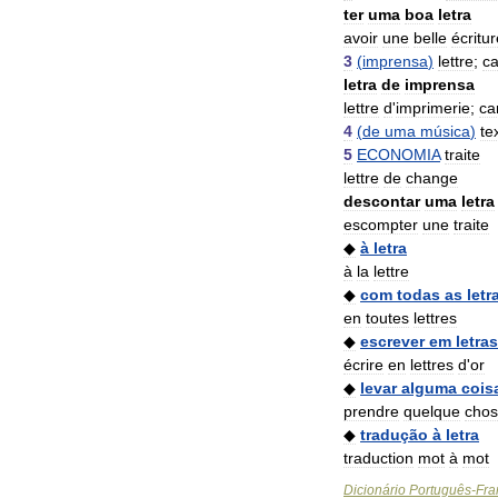
ter
uma
boa
letra
avoir
une
belle
écritur
3
(
imprensa
)
lettre
;
ca
letra
de
imprensa
lettre
d
'
imprimerie
;
ca
4
(
de
uma
música
)
te
5
ECONOMIA
traite
lettre
de
change
descontar
uma
letra
escompter
une
traite
◆
à
letra
à
la
lettre
◆
com
todas
as
letr
en
toutes
lettres
◆
escrever
em
letras
écrire
en
lettres
d
'
or
◆
levar
alguma
cois
prendre
quelque
cho
◆
tradução
à
letra
traduction
mot
à
mot
Dicionário
Português
-
Fra