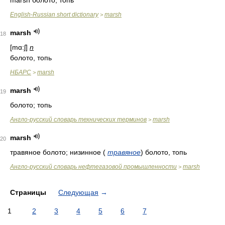
marsh болото, топь
English-Russian short dictionary
marsh
>
marsh
18
[mɑ:ʃ]
n
болото, топь
НБАРС
marsh
>
marsh
19
болото; топь
Англо-русский словарь технических терминов
marsh
>
marsh
20
травяное болото; низинное
(
травяное
)
болото, топь
Англо-русский словарь нефтегазовой промышленности
marsh
>
Страницы
Следующая
→
1
2
3
4
5
6
7