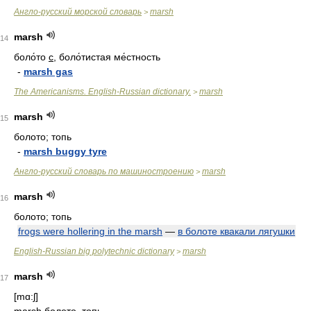
Англо-русский морской словарь
marsh
>
marsh
14
боло́то
с
, боло́тистая ме́стность
-
marsh gas
The Americanisms. English-Russian dictionary.
marsh
>
marsh
15
болото; топь
-
marsh buggy tyre
Англо-русский словарь по машиностроению
marsh
>
marsh
16
болото; топь
frogs were hollering in the marsh
—
в болоте квакали лягушки
English-Russian big polytechnic dictionary
marsh
>
marsh
17
[mɑ:ʃ]