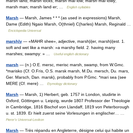
marsh·land; marsh·locks; marsh·mal·low; marsh·mal·lowy;
marsh·man; marsh·land·er; …
English syllables
Marsh
— Marsh, James * * * (as used in expressions) Marsh,
Dame (Edith) Ngaio Marsh, O(thniel) C(harles) Marsh, Reginald …
Enciclopedia Universal
marsh|y
— «MAHR shee», adjective, marsh|i|er, marsh|i|est. 1.
soft and wet like a marsh: »a marshy field. 2. having many
marshes; swampy: » …
Useful english dictionary
marsh
— (n.) O.E. mersc, merisc marsh, swamp, from W.Gmc.
*marisko (Cf. O.Fris, O.S. marsk marsh, M.Du. mersch, Du. mars,
Ger. Marsch, Dan. marsk), probably from P.Gmc. *mari sea (see
MERE (Cf. mere) …
Etymology dictionary
Marsh
— Marsh, 1) Herbert, geb. 1757 in London, studirte in
Oxford, Göttingen u. Leipzig, wurde 1807 Professor der Theologie
in Cambridge, 1816 Bischof von Llandaff, 1819 von Peterborough
u. st. 1839. Er hielt zuerst seine Vorlesungen in englischer… …
Pierer's Universal-Lexikon
Marsh
— Très répandu en Angleterre, désigne celui qui habite un