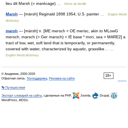
lieu dit Marsh (= marécage) …
Noms de famille
Marsh
— [märsh] Reginald 1898 1954; U.S. painter …
English World
dictionary
marsh
— [märsh] n. [ME mersch < OE merisc, akin to MLowG
mersch, marsch (> Ger marsch) < IE base * mori, sea > MARE2] a
tract of low, wet, soft land that is temporarily, or permanently,
covered with water, characterized by aquatic, grasslike… …
English World dictionary
© Академик, 2000-2026
18+
Обратная связь:
Техподдержка
,
Реклама на сайте
👣 Путешествия
Экспорт словарей на сайты
, сделанные на PHP,
Joomla,
Drupal,
WordPress, MODx.