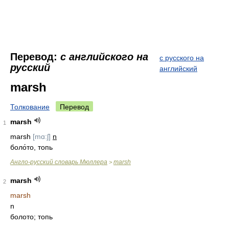
Перевод:
с английского на
с русского на
русский
английский
marsh
Толкование
Перевод
marsh
1
marsh
[mɑ:ʃ]
n
боло́то, топь
Англо-русский словарь Мюллера
marsh
>
marsh
2
marsh
n
болото; топь