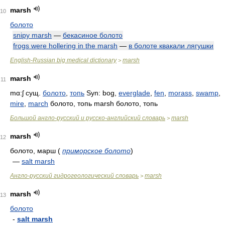
marsh
10
болото
snipy marsh
—
бекасиное болото
frogs were hollering in the marsh
—
в болоте квакали лягушки
English-Russian big medical dictionary
marsh
>
marsh
11
mɑ:ʃ
сущ.
болото
,
топь
Syn: bog,
everglade
,
fen
,
morass
,
swamp
,
mire
,
march
болото, топь marsh болото, топь
Большой англо-русский и русско-английский словарь
marsh
>
marsh
12
болото, марш
(
приморское болото
)
—
salt marsh
Англо-русский гидрогеологический словарь
marsh
>
marsh
13
болото
-
salt marsh