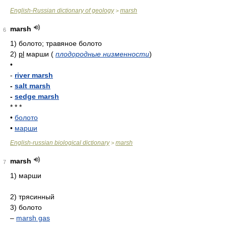
English-Russian dictionary of geology
marsh
>
marsh
6
1)
болото; травяное болото
2)
pl
марши
(
плодородные низменности
)
•
-
river marsh
-
salt marsh
-
sedge marsh
* * *
•
болото
•
марши
English-russian biological dictionary
marsh
>
marsh
7
1) марши
2) трясинный
3) болото
–
marsh gas