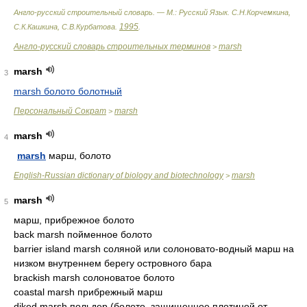
Англо-русский строительный словарь. — М.: Русский Язык
.
С.Н.Корчемкина,
1995
С.К.Кашкина, С.В.Курбатова
.
.
Англо-русский словарь строительных терминов
marsh
>
marsh
3
marsh болото болотный
Персональный Сократ
marsh
>
marsh
4
marsh
марш, болото
English-Russian dictionary of biology and biotechnology
marsh
>
marsh
5
марш, прибрежное болото
back marsh пойменное болото
barrier island marsh соляной или солоновато-водный марш на
низком внутреннем берегу островного бара
brackish marsh солоноватое болото
coastal marsh прибрежный марш
diked marsh польдер (болото, защищенное плотиной от