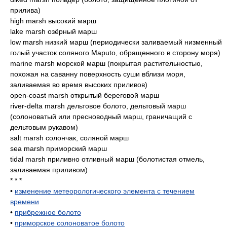
прилива)
high marsh высокий марш
lake marsh озёрный марш
low marsh низкий марш (периодически заливаемый низменный
голый участок соляного Maputo, обращенного в сторону моря)
marine marsh морской марш (покрытая растительностью,
похожая на саванну поверхность суши вблизи моря,
заливаемая во время высоких приливов)
open-coast marsh открытый береговой марш
river-delta marsh дельтовое болото, дельтовый марш
(солоноватый или пресноводный марш, граничащий с
дельтовым рукавом)
salt marsh солончак, соляной марш
sea marsh приморский марш
tidal marsh приливно отливный марш (болотистая отмель,
заливаемая приливом)
* * *
•
изменение метеорологического элемента с течением
времени
•
прибрежное болото
•
приморское солоноватое болото