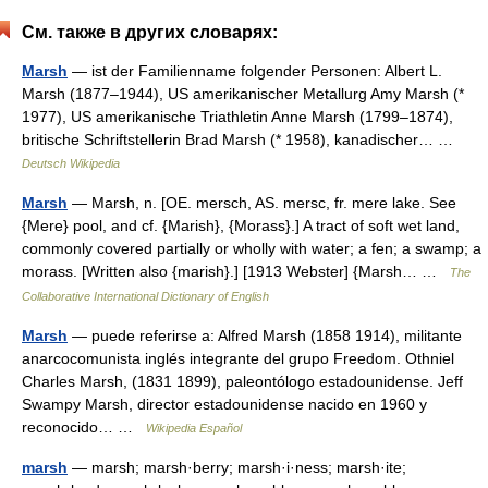
См. также в других словарях:
Marsh
— ist der Familienname folgender Personen: Albert L.
Marsh (1877–1944), US amerikanischer Metallurg Amy Marsh (*
1977), US amerikanische Triathletin Anne Marsh (1799–1874),
britische Schriftstellerin Brad Marsh (* 1958), kanadischer… …
Deutsch Wikipedia
Marsh
— Marsh, n. [OE. mersch, AS. mersc, fr. mere lake. See
{Mere} pool, and cf. {Marish}, {Morass}.] A tract of soft wet land,
commonly covered partially or wholly with water; a fen; a swamp; a
morass. [Written also {marish}.] [1913 Webster] {Marsh… …
The
Collaborative International Dictionary of English
Marsh
— puede referirse a: Alfred Marsh (1858 1914), militante
anarcocomunista inglés integrante del grupo Freedom. Othniel
Charles Marsh, (1831 1899), paleontólogo estadounidense. Jeff
Swampy Marsh, director estadounidense nacido en 1960 y
reconocido… …
Wikipedia Español
marsh
— marsh; marsh·berry; marsh·i·ness; marsh·ite;