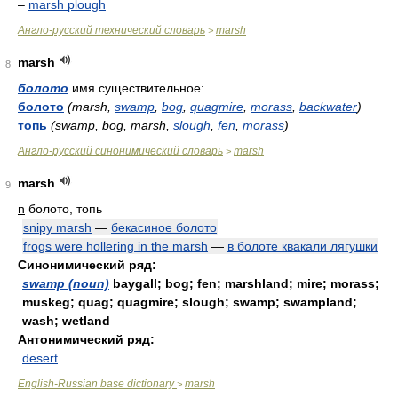
–
marsh plough
Англо-русский технический словарь
marsh
>
marsh
8
болото
имя существительное:
болото
(marsh,
swamp
,
bog
,
quagmire
,
morass
,
backwater
)
топь
(swamp, bog, marsh,
slough
,
fen
,
morass
)
Англо-русский синонимический словарь
marsh
>
marsh
9
n
болото, топь
snipy marsh
—
бекасиное болото
frogs were hollering in the marsh
—
в болоте квакали лягушки
Синонимический ряд:
swamp (noun)
baygall; bog; fen; marshland; mire; morass;
muskeg; quag; quagmire; slough; swamp; swampland;
wash; wetland
Антонимический ряд:
desert
English-Russian base dictionary
marsh
>