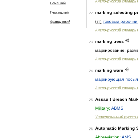
Англо
-
русский
словарь
Немецкий
marking
selecting
p
Персидский
22
(
тг
)
токовый
рабочий
Французский
Англо
-
русский
словарь
marking
trees
23
маркирование
;
разм
Англо
-
русский
словарь
marking
ware
24
маркирующая
посыл
Англо
-
русский
словарь
Assault
Breach
Mar
25
Military:
ABMS
Универсальный
русско
-
Automatic
Marking
26
Abbreviation:
AMS