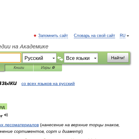
Запомнить сайт
Словарь на свой сайт
RU
едии на Академике
Найти!
Книги
Игры ⚽
 языки
со всех языков на русский
од
er
ых
лесоматериалов
(
нанесение
на
верхние
торцы
знаков
,
ачение
сортиментов
,
сорт
и
диаметр
)