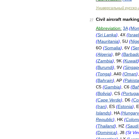
Универсальный
русско
-
Civil
aircraft
markin
27
Abbreviation:
3A
(
Mon
(
Sri
Lanka
)
,
4X
(
Israel
(
Mauritania
)
,
5U
(
Nig
6O
(
Somalia
)
,
6V
(
Se
(
Algeria
)
,
8P
(
Barbad
(
Zambia
)
,
9K
(
Kuwait
)
(
Burundi
)
,
9V
(
Singap
(
Tonga
)
,
A40
(
Oman
)
(
Bahrain
)
,
AP
(
Pakist
C5
(
Gambia
)
,
C6
(
Ba
(
Bolivia
)
,
CS
(
Portuga
(
Cape
Verde
)
,
D6
(
Co
(
Iran
)
,
ES
(
Estonia
)
,
E
Islands
)
,
HA
(
Hungary
Republic
)
,
HK
(
Colom
(
Thailand
)
,
HZ
(
Saudi
(
Dominica
)
,
J8
(
St
Vin