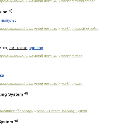
промышленной
и
научной
лексики
marking
round
timber
>
ulse
импульс
промышленной
и
научной
лексики
marking
selecting
pulse
>
етка
;
см
.
также
spotting
промышленной
и
научной
лексики
marking
trees
>
ка
промышленной
и
научной
лексики
marking
ware
>
king
System
английский
словарь
Assault
Breach
Marking
System
>
System