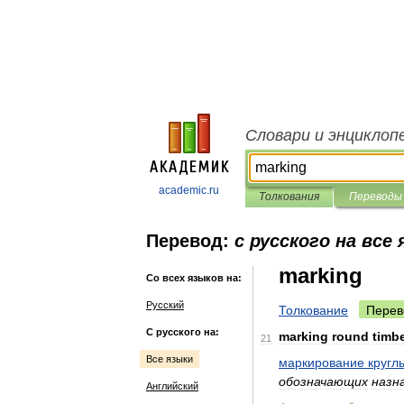
Словари и энциклоп
academic.ru
Толкования
Переводы
Перевод:
с русского на все
marking
Со всех языков на:
Русский
Толкование
Перев
С русского на:
marking
round
timb
21
Все языки
маркирование
кругл
обозначающих
назн
Английский