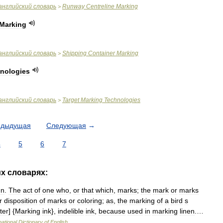
английский
словарь
Runway
Centreline
Marking
>
Marking
английский
словарь
Shipping
Container
Marking
>
nologies
английский
словарь
Target
Marking
Technologies
>
едыдущая
Следующая
→
4
5
6
7
их
словарях:
,
n
.
The
act
of
one
who
,
or
that
which
,
marks
;
the
mark
or
marks
r
disposition
of
marks
or
coloring
;
as
,
the
marking
of
a
bird
s
ter
] {
Marking
ink
},
indelible
ink
,
because
used
in
marking
linen
.…
national
Dictionary
of
English