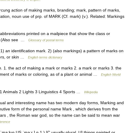
rcung
action
of
making
marks
,
branding
;
mark
,
pattern
of
marks
,
lation
,
noun
use
of
prp
.
of
MARK
(
Cf
.
mark
) (
v
.).
Related:
Markings
abbreviations
printed
on
a
mailpiece
that
show
the
class
or
 (
Also
see
…
Glossary
of
postal
terms
1
)
an
identification
mark
.
2
) (
also
markings
)
a
pattern
of
marks
on
ers
,
or
skin
…
English
terms
dictionary
n
.
1
.
the
act
of
making
a
mark
or
marks
2
.
a
mark
or
marks
3
.
the
ement
of
marks
or
coloring
,
as
of
a
plant
or
animal
…
English
World
1
Animals
2
Lights
3
Linguistics
4
Sports
…
Wikipedia
ual
and
interesting
name
has
two
modern
day
forms
,
Marking
and
nutive
form
of
the
personal
name
Mark
,
which
derives
from
the
ars
,
the
Roman
war
god
,
so
the
name
can
be
said
to
mean
war
ference
[
ˈma:kıŋ
US
ˈma:r
]
n
1
.) [
C
usually
plural
,
U
]
things
painted
or