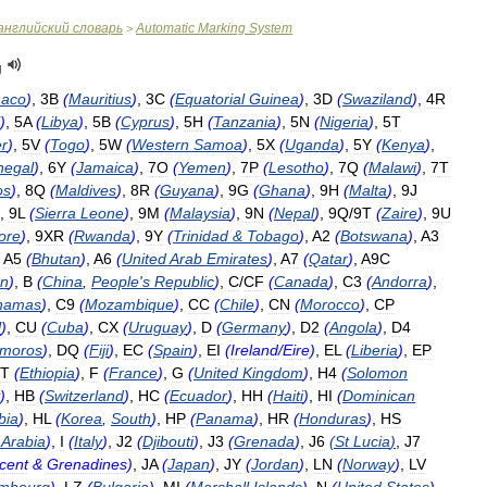
английский
словарь
Automatic
Marking
System
>
g
aco
)
,
3B
(
Mauritius
)
,
3C
(
Equatorial
Guinea
)
,
3D
(
Swaziland
)
,
4R
)
,
5A
(
Libya
)
,
5B
(
Cyprus
)
,
5H
(
Tanzania
)
,
5N
(
Nigeria
)
,
5T
er
)
,
5V
(
Togo
)
,
5W
(
Western
Samoa
)
,
5X
(
Uganda
)
,
5Y
(
Kenya
)
,
negal
)
,
6Y
(
Jamaica
)
,
7O
(
Yemen
)
,
7P
(
Lesotho
)
,
7Q
(
Malawi
)
,
7T
os
)
,
8Q
(
Maldives
)
,
8R
(
Guyana
)
,
9G
(
Ghana
)
,
9H
(
Malta
)
,
9J
,
9L
(
Sierra
Leone
)
,
9M
(
Malaysia
)
,
9N
(
Nepal
)
,
9Q
/
9T
(
Zaire
)
,
9U
ore
)
,
9XR
(
Rwanda
)
,
9Y
(
Trinidad
&
Tobago
)
,
A2
(
Botswana
)
,
A3
,
A5
(
Bhutan
)
,
A6
(
United
Arab
Emirates
)
,
A7
(
Qatar
)
,
A9C
an
)
,
B
(
China
,
People
'
s
Republic
)
,
C
/
CF
(
Canada
)
,
C3
(
Andorra
)
,
hamas
)
,
C9
(
Mozambique
)
,
CC
(
Chile
)
,
CN
(
Morocco
)
,
CP
l
)
,
CU
(
Cuba
)
,
CX
(
Uruguay
)
,
D
(
Germany
)
,
D2
(
Angola
)
,
D4
moros
)
,
DQ
(
Fiji
)
,
EC
(
Spain
)
,
EI
(
Ireland
/
Eire
)
,
EL
(
Liberia
)
,
EP
T
(
Ethiopia
)
,
F
(
France
)
,
G
(
United
Kingdom
)
,
H4
(
Solomon
)
,
HB
(
Switzerland
)
,
HC
(
Ecuador
)
,
HH
(
Haiti
)
,
HI
(
Dominican
bia
)
,
HL
(
Korea
,
South
)
,
HP
(
Panama
)
,
HR
(
Honduras
)
,
HS
Arabia
)
,
I
(
Italy
)
,
J2
(
Djibouti
)
,
J3
(
Grenada
)
,
J6
(
St
Lucia
)
,
J7
cent
&
Grenadines
)
,
JA
(
Japan
)
,
JY
(
Jordan
)
,
LN
(
Norway
)
,
LV