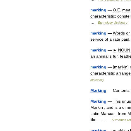
marking
—
O
.
E
.
mea
characteristic
;
constel
…
Etymology
dictionary
marking
—
Words
or
service
of
a
rate
paid
.
marking
—
►
NOUN
an
animal
s
fur
,
feath
marking
— [
mär
′
kiŋ
]
characteristic
arrang
dictionary
Marking
—
Contents
Marking
—
This
unus
Markin
,
and
is
a
dimi
Latin
Marcus
,
from
M
like
.… …
Surnames
re
marking
—
mark
|
ing