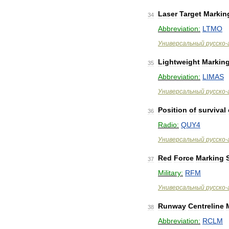
Laser
Target
Markin
34
Abbreviation:
LTMO
Универсальный
русско
-
Lightweight
Markin
35
Abbreviation:
LIMAS
Универсальный
русско
-
Position
of
survival
36
Radio:
QUY4
Универсальный
русско
-
Red
Force
Marking
37
Military:
RFM
Универсальный
русско
-
Runway
Centreline
38
Abbreviation:
RCLM