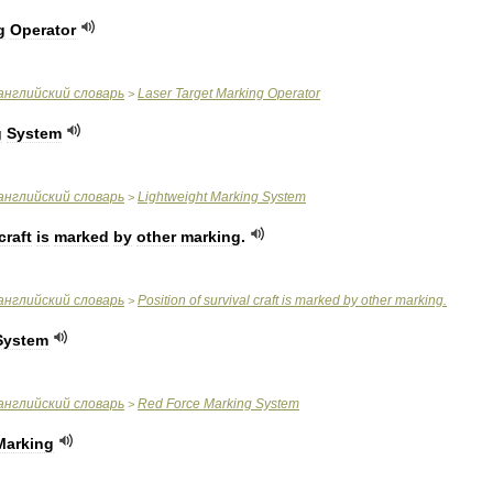
g
Operator
английский
словарь
Laser
Target
Marking
Operator
>
g
System
английский
словарь
Lightweight
Marking
System
>
craft
is
marked
by
other
marking
.
английский
словарь
Position
of
survival
craft
is
marked
by
other
marking
.
>
System
английский
словарь
Red
Force
Marking
System
>
Marking