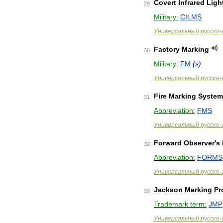
Covert
Infrared
Ligh
29
Military:
CILMS
Универсальный
русско
-
Factory
Marking
30
Military:
FM
(
s
)
Универсальный
русско
-
Fire
Marking
System
31
Abbreviation:
FMS
Универсальный
русско
-
Forward
Observer
'
s
32
Abbreviation:
FORMS
Универсальный
русско
-
Jackson
Marking
Pr
33
Trademark
term:
JMP
Универсальный
русско
-