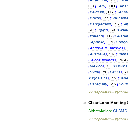
(
Argentina
)
,
LX
(
Luxe
OB
(
Peru
)
,
OD
(
Leba
(
Belgium
)
,
OY
(
Denm
(
Brazil
)
,
PZ
(
Surinam
(
Bangladesh
)
,
S7
(
Se
SU
(
Egypt
)
,
SX
(
Gree
(
Iceland
)
,
TG
(
Guate
Republic
)
,
TN
(
Congo
(
Antigua
&
Barbuda
)
,
(
Australia
)
,
VN
(
Vietn
Caicos
Islands
)
,
VR
-
B
(
Mexico
)
,
XT
(
Burkina
(
Syria
)
,
YL
(
Latvia
)
,
Y
Yugoslavia
)
,
YV
(
Vene
(
Paraguay
)
,
ZS
(
Sout
Универсальный
русско
-
Clear
Lane
Marking
28
Abbreviation:
CLAMS
Универсальный
русско
-