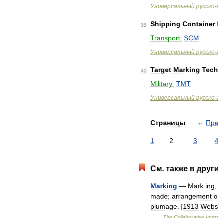
Универсальный
русско
-
Shipping
Container
39
Transport:
SCM
Универсальный
русско
-
Target
Marking
Tech
40
Military:
TMT
Универсальный
русско
-
Страницы
←
Пр
1
2
3
См
.
также
в
друг
Marking
—
Mark
ing
made
;
arrangement
o
plumage
. [
1913
Webs
…
The
Collaborative
Inter