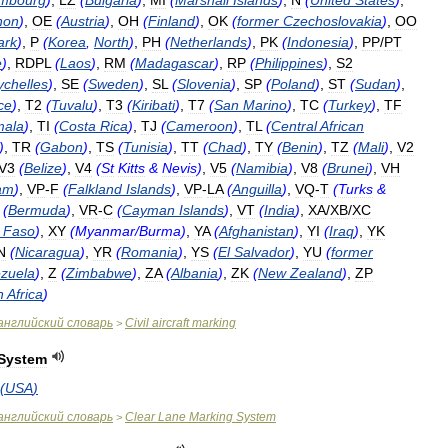
mbourg
)
,
LZ
(
Bulgaria
)
,
MI
(
Marshall
Islands
)
,
N
(
United
States
)
,
non
)
,
OE
(
Austria
)
,
OH
(
Finland
)
,
OK
(
former
Czechoslovakia
)
,
OO
ark
)
,
P
(
Korea
,
North
)
,
PH
(
Netherlands
)
,
PK
(
Indonesia
)
,
PP
/
PT
e
)
,
RDPL
(
Laos
)
,
RM
(
Madagascar
)
,
RP
(
Philippines
)
,
S2
ychelles
)
,
SE
(
Sweden
)
,
SL
(
Slovenia
)
,
SP
(
Poland
)
,
ST
(
Sudan
)
,
ce
)
,
T2
(
Tuvalu
)
,
T3
(
Kiribati
)
,
T7
(
San
Marino
)
,
TC
(
Turkey
)
,
TF
mala
)
,
TI
(
Costa
Rica
)
,
TJ
(
Cameroon
)
,
TL
(
Central
African
)
,
TR
(
Gabon
)
,
TS
(
Tunisia
)
,
TT
(
Chad
)
,
TY
(
Benin
)
,
TZ
(
Mali
)
,
V2
V3
(
Belize
)
,
V4
(
St
Kitts
&
Nevis
)
,
V5
(
Namibia
)
,
V8
(
Brunei
)
,
VH
am
)
,
VP
-
F
(
Falkland
Islands
)
,
VP
-
LA
(
Anguilla
)
,
VQ
-
T
(
Turks
&
(
Bermuda
)
,
VR
-
C
(
Cayman
Islands
)
,
VT
(
India
)
,
XA
/
XB
/
XC
Faso
)
,
XY
(
Myanmar
/
Burma
)
,
YA
(
Afghanistan
)
,
YI
(
Iraq
)
,
YK
N
(
Nicaragua
)
,
YR
(
Romania
)
,
YS
(
El
Salvador
)
,
YU
(
former
zuela
)
,
Z
(
Zimbabwe
)
,
ZA
(
Albania
)
,
ZK
(
New
Zealand
)
,
ZP
h
Africa
)
английский
словарь
Civil
aircraft
marking
>
System
(
USA
)
английский
словарь
Clear
Lane
Marking
System
>