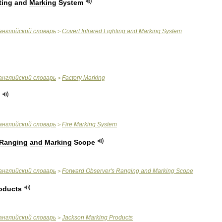
ting
and
Marking
System
английский
словарь
Covert
Infrared
Lighting
and
Marking
System
>
английский
словарь
Factory
Marking
>
английский
словарь
Fire
Marking
System
>
Ranging
and
Marking
Scope
английский
словарь
Forward
Observer
'
s
Ranging
and
Marking
Scope
>
oducts
английский
словарь
Jackson
Marking
Products
>