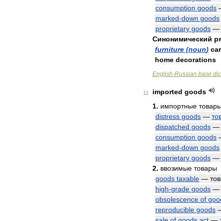
consumption
goods
marked
-
down
goods
proprietary
goods
Синонимический
р
furniture
(
noun
)
ca
home
decorations
English
-
Russian
base
dic
imported
goods
11
1
.
импортные
товар
distress
goods
—
то
dispatched
goods
consumption
goods
marked
-
down
goods
proprietary
goods
2
.
ввозимые
товары
goods
taxable
—
то
high
-
grade
goods
obsolescence
of
goo
reproducible
goods
sale
of
goods
act
—