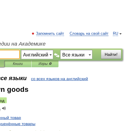
Запомнить сайт
Словарь на свой сайт
RU
едии на Академике
Найти!
Книги
Игры ⚽
все языки
со всех языков на английский
n goods
од
s
нный
товар
уценённые
товары