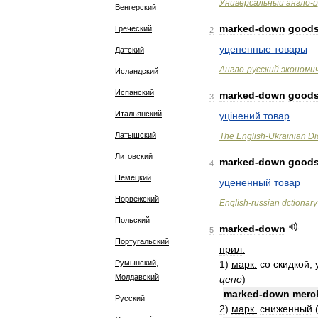
Универсальный
англо
-
р
Венгерский
marked
-
down
good
Греческий
2
уцененные
товары
Датский
Англо
-
русский
экономи
Исландский
Испанский
marked
-
down
good
3
Итальянский
уц
і
нений
товар
Латышский
The
English
-
Ukrainian
Di
Литовский
marked
-
down
good
4
Немецкий
уцененный
товар
Норвежский
English
-
russian
dctionary
Польский
marked
-
down
5
Португальский
прил
.
Румынский,
1
)
марк
.
со
скидкой
,
Молдавский
цене
)
marked
-
down
merc
Русский
2
)
марк
.
сниженный