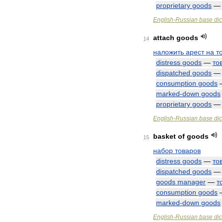
proprietary
goods
English
-
Russian
base
dic
attach
goods
14
наложить
арест
на
т
distress
goods
—
то
dispatched
goods
consumption
goods
marked
-
down
goods
proprietary
goods
English
-
Russian
base
dic
basket
of
goods
15
набор
товаров
distress
goods
—
то
dispatched
goods
goods
manager
—
т
consumption
goods
marked
-
down
goods
English
-
Russian
base
dic