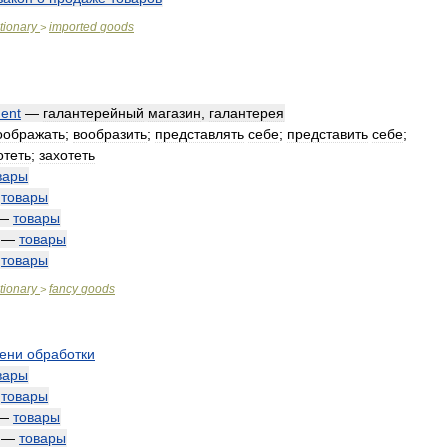
tionary
imported
goods
>
ent
—
галантерейный
магазин
,
галантерея
оображать
;
вообразить
;
представлять
себе
;
представить
себе
;
отеть
;
захотеть
вары
—
товары
—
товары
—
товары
—
товары
tionary
fancy
goods
>
пени
обработки
вары
—
товары
—
товары
—
товары