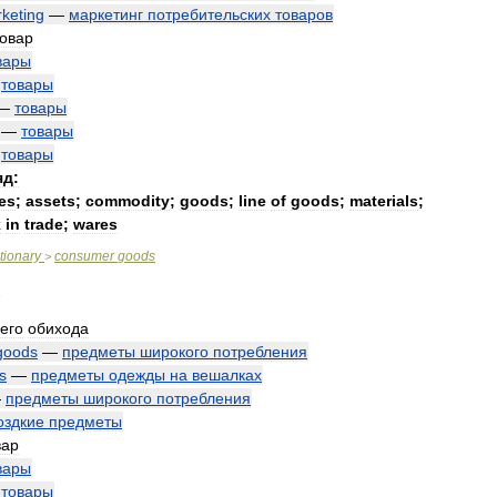
keting
—
маркетинг
потребительских
товаров
товар
вары
—
товары
—
товары
—
товары
—
товары
яд:
les
;
assets
;
commodity
;
goods
;
line
of
goods
;
materials
;
k
in
trade
;
wares
tionary
consumer
goods
>
его
обихода
goods
—
предметы
широкого
потребления
s
—
предметы
одежды
на
вешалках
—
предметы
широкого
потребления
оздкие
предметы
вар
вары
—
товары