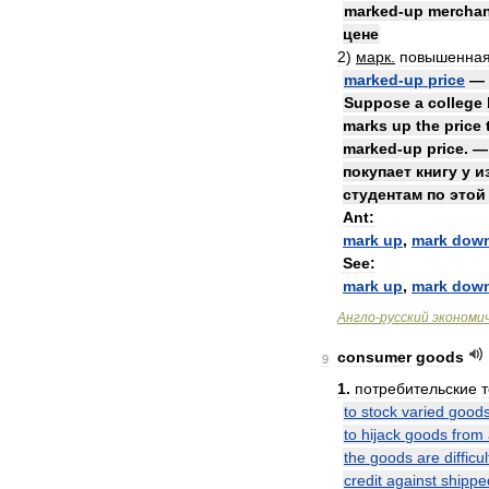
marked
-
up
merchan
цене
2
)
марк
.
повышенна
marked
-
up
price
—
Suppose
a
college
marks
up
the
price
marked
-
up
price
. 
покупает
книгу
у
и
студентам
по
этой
Ant:
mark
up
,
mark
dow
See:
mark
up
,
mark
dow
Англо
-
русский
экономи
consumer
goods
9
1
.
потребительские
to
stock
varied
good
to
hijack
goods
from
the
goods
are
difficul
credit
against
shippe