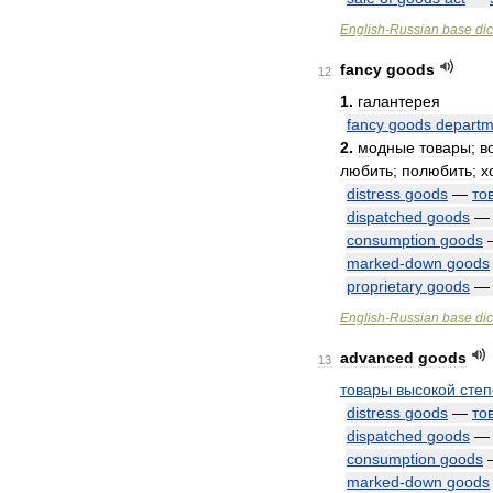
English
-
Russian
base
dic
fancy
goods
12
1
.
галантерея
fancy
goods
departm
2
.
модные
товары
;
в
любить
;
полюбить
;
х
distress
goods
—
то
dispatched
goods
consumption
goods
marked
-
down
goods
proprietary
goods
English
-
Russian
base
dic
advanced
goods
13
товары
высокой
сте
distress
goods
—
то
dispatched
goods
consumption
goods
marked
-
down
goods