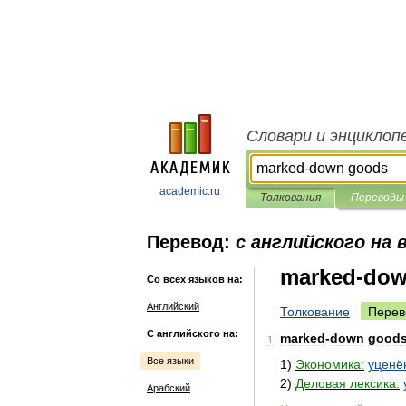
Словари и энциклоп
academic.ru
Толкования
Переводы
Перевод:
с английского на 
marked-dow
Со всех языков на:
Английский
Толкование
Перев
С английского на:
marked
-
down
good
1
Все языки
1
)
Экономика:
уценё
2
)
Деловая
лексика:
Арабский