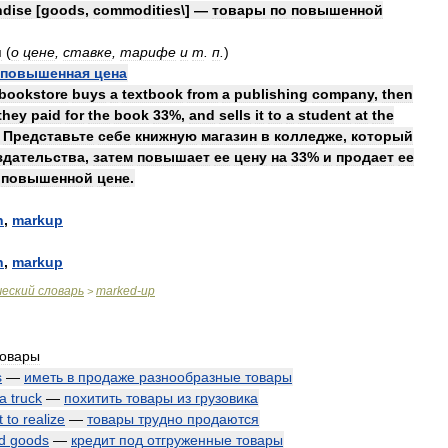
dise
[
goods
,
commodities
\] —
товары
по
повышенной
я
(
о
цене
,
ставке
,
тарифе
и
т
.
п
.
)
повышенная
цена
bookstore
buys
a
textbook
from
a
publishing
company
,
then
they
paid
for
the
book
33
%,
and
sells
it
to
a
student
at
the
—
Представьте
себе
книжную
магазин
в
колледже
,
который
здательства
,
затем
повышает
ее
цену
на
33
%
и
продает
ее
повышенной
цене
.
n
,
markup
n
,
markup
ческий
словарь
marked
-
up
>
товары
s
—
иметь
в
продаже
разнообразные
товары
a
truck
—
похитить
товары
из
грузовика
t
to
realize
—
товары
трудно
продаются
d
goods
—
кредит
под
отгруженные
товары