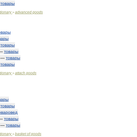
—
товары
tionary
advanced
goods
>
овары
вары
—
товары
—
товары
—
товары
—
товары
tionary
attach
goods
>
вары
—
товары
оваровед
—
товары
—
товары
tionary
basket
of
goods
>