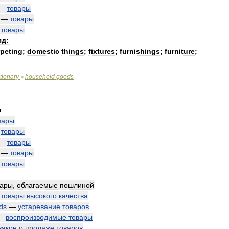
—
товары
—
товары
—
товары
яд:
rpeting
;
domestic
things
;
fixtures
;
furnishings
;
furniture
;
tionary
household
goods
>
ы
вары
—
товары
—
товары
—
товары
—
товары
вары
,
облагаемые
пошлиной
—
товары
высокого
качества
ds
—
устаревание
товаров
—
воспроизводимые
товары
закон
о
продаже
товаров