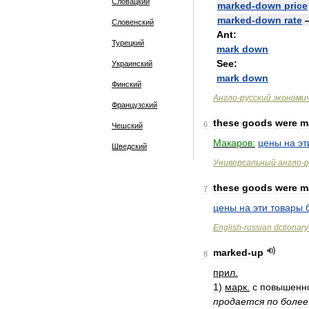
Словацкий
marked
-
down
price
marked
-
down
rate
Словенский
Ant:
Турецкий
mark
down
See:
Украинский
mark
down
Финский
Англо
-
русский
экономи
Французский
these
goods
were
m
6
Чешский
Макаров:
цены
на
эт
Шведский
Универсальный
англо
-
р
these
goods
were
m
7
цены
на
эти
товары
English
-
russian
dctionary
marked
-
up
8
прил
.
1
)
марк
.
с
повышенн
продается
по
более