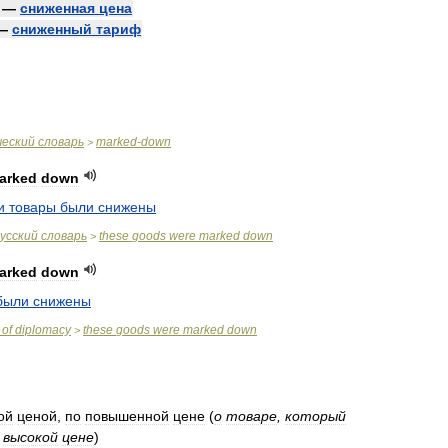
—
сниженная
цена
—
сниженный
тариф
ческий
словарь
marked
-
down
>
arked
down
и
товары
были
снижены
усский
словарь
these
goods
were
marked
down
>
arked
down
были
снижены
of
diplomacy
these
goods
were
marked
down
>
ой
ценой
,
по
повышенной
цене
(
о
товаре
,
который
высокой
цене
)