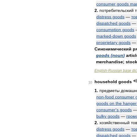
consumer
goods
mar
2
.
потребительский
distress
goods
—
то
dispatched
goods
consumption
goods
marked
-
down
goods
proprietary
goods
Синонимический
р
goods
(
noun
)
artic
merchandise
;
stoc
English
-
Russian
base
dic
household
goods
10
1
.
предметы
домашн
non
-
food
consumer
goods
on
the
hanger
consumer
'
s
goods
bulky
goods
—
гром
2
.
хозяйственный
то
distress
goods
—
то
dispatched
goods