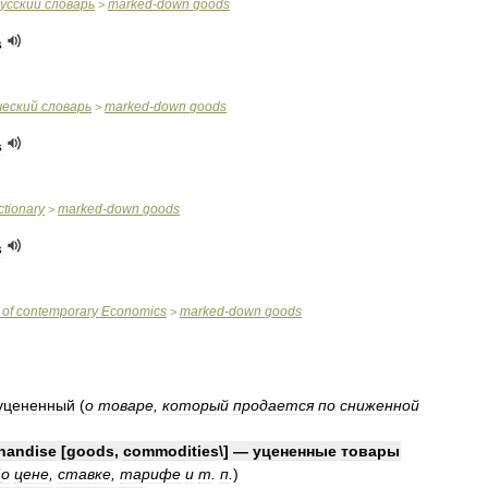
усский
словарь
marked
-
down
goods
>
s
ческий
словарь
marked
-
down
goods
>
s
ctionary
marked
-
down
goods
>
s
of
contemporary
Economics
marked
-
down
goods
>
уцененный
(
о
товаре
,
который
продается
по
сниженной
handise
[
goods
,
commodities
\] —
уцененные
товары
(
о
цене
,
ставке
,
тарифе
и
т
.
п
.
)