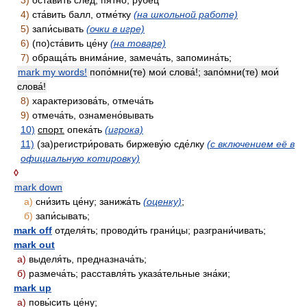
3)
оста́вить след, пятно́, рубе́ц
4)
ста́вить балл, отме́тку
(на школьной работе)
5)
запи́сывать
(очки в игре)
6)
(по)ста́вить це́ну
(на товаре)
7)
обраща́ть внима́ние, замеча́ть, запомина́ть;
mark my words!
попо́мни(те) мои́ слова́!; запо́мни(те) мои́
слова́!
8)
характеризова́ть, отмеча́ть
9)
отмеча́ть, ознамено́вывать
10)
спорт.
опека́ть
(игрока)
11)
(за)регистри́ровать биржеву́ю сде́лку
(с включением её в
официальную котировку)
◊
mark down
а)
сни́зить це́ну; занижа́ть
(оценку)
;
б)
запи́сывать;
mark off
отделя́ть; проводи́ть грани́цы; разграни́чивать;
mark out
а)
выделя́ть, предназнача́ть;
б)
размеча́ть; расставля́ть указа́тельные зна́ки;
mark up
а)
повы́сить це́ну;