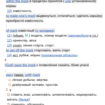
within the mark
в преде́лах при́нятой (
или
устано́вленной)
но́рмы
10)
изве́стность;
to make one's mark
вы́двинуться, отличи́ться; сде́лать карье́ру;
приобрести́ изве́стность
;
of mark
изве́стный
(о человеке)
11)
(
обыкн.
M.
) моде́ль, но́мер моде́ли
(автомобиля
и т.п.
)
12)
ориенти́р, ве́ха
13)
спорт.
ли́ния ста́рта, старт;
to get off the mark
стартова́ть, взять старт
14)
ист.
рубе́ж; ма́рка
(пограничная область)
◊
(God) save the mark
с позволе́ния сказа́ть; бо́же упаси́
;
easy
(
амер.
soft
)
mark
а)
лёгкая добы́ча; же́ртва;
б)
дове́рчивый челове́к, проста́к
2.
v
1)
ста́вить знак; штампова́ть, штемпелева́ть; маркирова́ть;
ме́тить
(бельё)
2)
отмеча́ть; обознача́ть