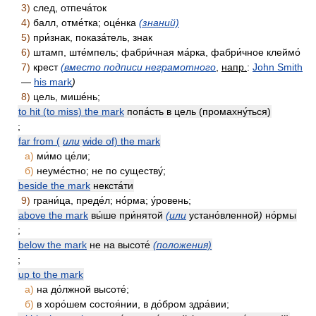
3)
след, отпеча́ток
4)
балл, отме́тка; оце́нка
(знаний)
5)
при́знак, показа́тель, знак
6)
штамп, ште́мпель; фабри́чная ма́рка, фабри́чное клеймо́
7)
крест
(вместо подписи неграмотного
,
напр.
:
John Smith
—
his mark
)
8)
цель, мише́нь;
to hit (to miss) the mark
попа́сть в цель (промахну́ться)
;
far from (
или
wide of) the mark
а)
ми́мо це́ли;
б)
неуме́стно; не по существу́;
beside the mark
некста́ти
9)
грани́ца, преде́л; но́рма; у́ровень;
above the mark
вы́ше при́нятой
(или
устано́вленной
)
но́рмы
;
below the mark
не на высоте́
(положения)
;
up to the mark
а)
на до́лжной высоте́;
б)
в хоро́шем состоя́нии, в до́бром здра́вии;