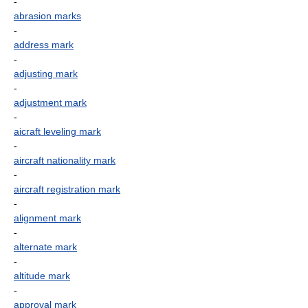
-
abrasion marks
-
address mark
-
adjusting mark
-
adjustment mark
-
aicraft leveling mark
-
aircraft nationality mark
-
aircraft registration mark
-
alignment mark
-
alternate mark
-
altitude mark
-
approval mark