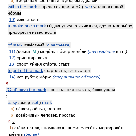
б)
в хоро́шем состоя́нии, в до́бром здра́вии;
within the mark
в преде́лах при́нятой (
или
устано́вленной)
но́рмы
10)
изве́стность;
to make one's mark
вы́двинуться, отличи́ться; сде́лать карье́ру;
приобрести́ изве́стность
;
of mark
изве́стный
(о человеке)
11)
(
обыкн.
M.
) моде́ль, но́мер моде́ли
(автомобиля
и т.п.
)
12)
ориенти́р, ве́ха
13)
спорт.
ли́ния ста́рта, старт;
to get off the mark
стартова́ть, взять старт
14)
ист.
рубе́ж; ма́рка
(пограничная область)
◊
(God) save the mark
с позволе́ния сказа́ть; бо́же упаси́
;
easy
(
амер.
soft
)
mark
а)
лёгкая добы́ча; же́ртва;
б)
дове́рчивый челове́к, проста́к
2.
v
1)
ста́вить знак; штампова́ть, штемпелева́ть; маркирова́ть;
ме́тить
(бельё)