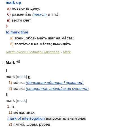
mark up
а)
повы́сить це́ну;
б)
размеча́ть
(текст
и т.п.
)
;
в)
вести́ счёт
◊
to mark time
а)
воен.
обознача́ть шаг на ме́сте;
б)
топта́ться на ме́сте; выжида́ть
Англо-русский словарь Мюллера
Mark
>
Mark
2
Ⅰ
mark
[mɑ:k]
n
1)
ма́рка
(денежная единица Германии)
2)
ма́рка
(старинная английская монета)
Ⅱ
mark
[mɑ:k]
1.
n
1)
ме́тка; знак;
mark of interrogation
вопроси́тельный знак
2)
пятно́, шрам, рубе́ц