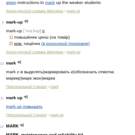
given
instructions to
mark
up the weaker students.
Англо-русский словарь Мюллера
mark up
>
mark-up
9
mark-up
[ˊmɑ:kʌp]
n
1)
повыше́ние цены́ (на това́р)
2)
ком.
наце́нка
(в розничной торговле)
Англо-русский словарь Мюллера
mark-up
>
mark
10
mark z ж выделять)маркировать и)обозначать отметка
маркер)марк экон)марка
Персональный Сократ
mark
>
mark up
11
mark up повышать
Персональный Сократ
mark up
>
MARK
12
MARK, maintenance and reliability kit