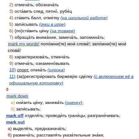
2)
отмеча́ть; обознача́ть
3)
оста́вить след, пятно́, рубе́ц
4)
ста́вить балл, отме́тку
(на школьной работе)
5)
запи́сывать
(очки в игре)
6)
(по)ста́вить це́ну
(на товаре)
7)
обраща́ть внима́ние, замеча́ть, запомина́ть;
mark my words!
попо́мни(те) мои́ слова́!; запо́мни(те) мои́
слова́!
8)
характеризова́ть, отмеча́ть
9)
отмеча́ть, ознамено́вывать
10)
спорт.
опека́ть
(игрока)
11)
(за)регистри́ровать биржеву́ю сде́лку
(с включением её в
официальную котировку)
◊
mark down
а)
сни́зить це́ну; занижа́ть
(оценку)
;
б)
запи́сывать;
mark off
отделя́ть; проводи́ть грани́цы; разграни́чивать;
mark out
а)
выделя́ть, предназнача́ть;
б)
размеча́ть; расставля́ть указа́тельные зна́ки;