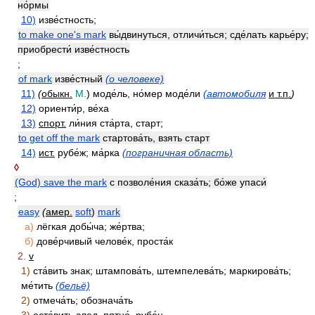
но́рмы
10)
изве́стность;
to make one's mark
вы́двинуться, отличи́ться; сде́лать карье́ру;
приобрести́ изве́стность
;
of mark
изве́стный
(о человеке)
11)
(
обыкн.
M.
) моде́ль, но́мер моде́ли
(автомобиля
и т.п.
)
12)
ориенти́р, ве́ха
13)
спорт.
ли́ния ста́рта, старт;
to get off the mark
стартова́ть, взять старт
14)
ист.
рубе́ж; ма́рка
(пограничная область)
◊
(God) save the mark
с позволе́ния сказа́ть; бо́же упаси́
;
easy
(
амер.
soft
)
mark
а)
лёгкая добы́ча; же́ртва;
б)
дове́рчивый челове́к, проста́к
2.
v
1)
ста́вить знак; штампова́ть, штемпелева́ть; маркирова́ть;
ме́тить
(бельё)
2)
отмеча́ть; обознача́ть