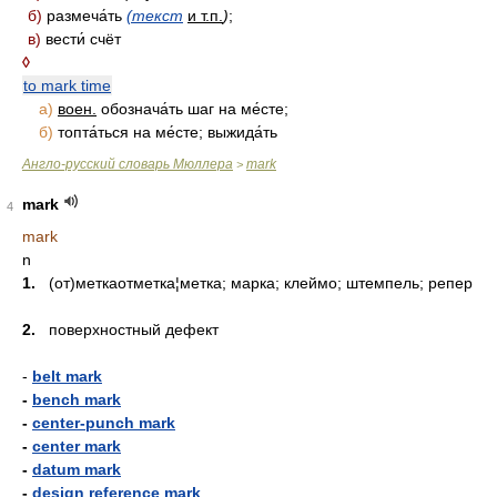
б)
размеча́ть
(текст
и т.п.
)
;
в)
вести́ счёт
◊
to mark time
а)
воен.
обознача́ть шаг на ме́сте;
б)
топта́ться на ме́сте; выжида́ть
Англо-русский словарь Мюллера
mark
>
mark
4
mark
n
1.
(от)меткаотметка¦метка; марка; клеймо; штемпель; репер
2.
поверхностный дефект
-
belt mark
-
bench mark
-
center-punch mark
-
center mark
-
datum mark
-
design reference mark