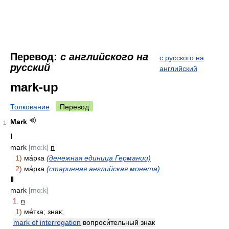
Перевод:
с английского на
с русского на
русский
английский
mark-up
Толкование
Перевод
Mark
1
Ⅰ
mark
[mɑ:k]
n
1)
ма́рка
(денежная единица Германии)
2)
ма́рка
(старинная английская монета)
Ⅱ
mark
[mɑ:k]
1.
n
1)
ме́тка; знак;
mark of interrogation
вопроси́тельный знак