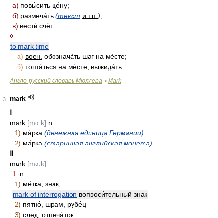
а)
повы́сить це́ну;
б)
размеча́ть
(текст
и т.п.
)
;
в)
вести́ счёт
◊
to mark time
а)
воен.
обознача́ть шаг на ме́сте;
б)
топта́ться на ме́сте; выжида́ть
Англо-русский словарь Мюллера
Mark
>
mark
3
Ⅰ
mark
[mɑ:k]
n
1)
ма́рка
(денежная единица Германии)
2)
ма́рка
(старинная английская монета)
Ⅱ
mark
[mɑ:k]
1.
n
1)
ме́тка; знак;
mark of interrogation
вопроси́тельный знак
2)
пятно́, шрам, рубе́ц
3)
след, отпеча́ток