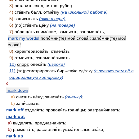
3)
оста́вить след, пятно́, рубе́ц
4)
ста́вить балл, отме́тку
(на школьной работе)
5)
запи́сывать
(очки в игре)
6)
(по)ста́вить це́ну
(на товаре)
7)
обраща́ть внима́ние, замеча́ть, запомина́ть;
mark my words!
попо́мни(те) мои́ слова́!; запо́мни(те) мои́
слова́!
8)
характеризова́ть, отмеча́ть
9)
отмеча́ть, ознамено́вывать
10)
спорт.
опека́ть
(игрока)
11)
(за)регистри́ровать биржеву́ю сде́лку
(с включением её в
официальную котировку)
◊
mark down
а)
сни́зить це́ну; занижа́ть
(оценку)
;
б)
запи́сывать;
mark off
отделя́ть; проводи́ть грани́цы; разграни́чивать;
mark out
а)
выделя́ть, предназнача́ть;
б)
размеча́ть; расставля́ть указа́тельные зна́ки;
mark up