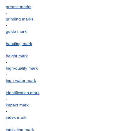
-
grease marks
-
grinding marks
-
guide mark
-
handling mark
-
height mark
-
high-quality mark
-
high-water mark
-
identification mark
-
impact mark
-
index mark
-
indicating mark