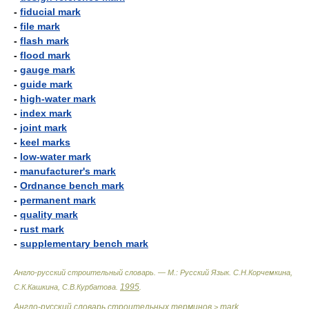
-
fiducial mark
-
file mark
-
flash mark
-
flood mark
-
gauge mark
-
guide mark
-
high-water mark
-
index mark
-
joint mark
-
keel marks
-
low-water mark
-
manufacturer's mark
-
Ordnance bench mark
-
permanent mark
-
quality mark
-
rust mark
-
supplementary bench mark
Англо-русский строительный словарь. — М.: Русский Язык
.
С.Н.Корчемкина,
1995
С.К.Кашкина, С.В.Курбатова
.
.
Англо-русский словарь строительных терминов
mark
>