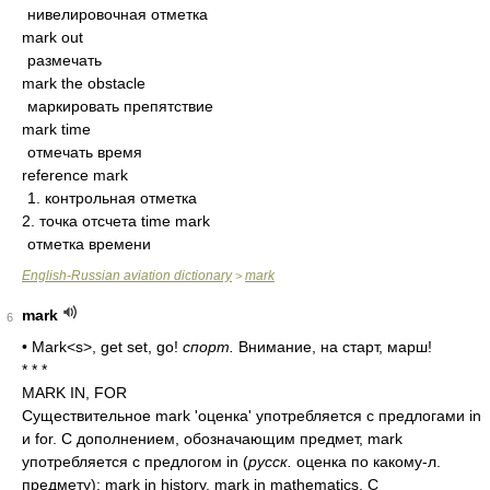
нивелировочная отметка
mark out
размечать
mark the obstacle
маркировать препятствие
mark time
отмечать время
reference mark
1. контрольная отметка
2. точка отсчета time mark
отметка времени
English-Russian aviation dictionary
mark
>
mark
6
• Mark<s>, get set, go!
спорт.
Внимание, на старт, марш!
* * *
MARK IN, FOR
Существительное mark 'оценка' употребляется с предлогами in
и for. С дополнением, обозначающим предмет, mark
употребляется с предлогом in (
русск.
оценка по какому-л.
предмету): mark in history, mark in mathematics. С