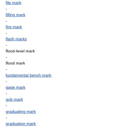
file mark
-
filling mark
-
fire mark
-
flash marks
-
flood-level mark
-
flood mark
-
fundamental bench mark
-
gage mark
-
gob mark
-
graduating mark
-
graduation mark