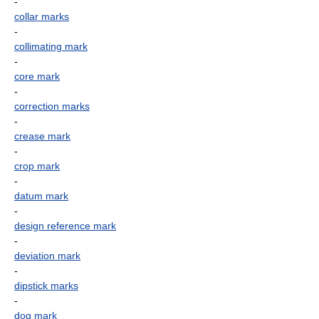
-
collar marks
-
collimating mark
-
core mark
-
correction marks
-
crease mark
-
crop mark
-
datum mark
-
design reference mark
-
deviation mark
-
dipstick marks
-
dog mark