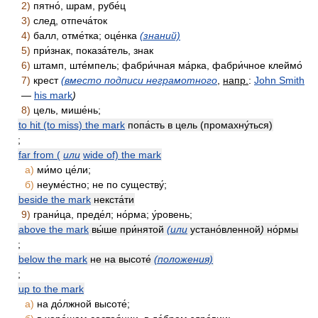
2)
пятно́, шрам, рубе́ц
3)
след, отпеча́ток
4)
балл, отме́тка; оце́нка
(знаний)
5)
при́знак, показа́тель, знак
6)
штамп, ште́мпель; фабри́чная ма́рка, фабри́чное клеймо́
7)
крест
(вместо подписи неграмотного
,
напр.
:
John Smith
—
his mark
)
8)
цель, мише́нь;
to hit (to miss) the mark
попа́сть в цель (промахну́ться)
;
far from (
или
wide of) the mark
а)
ми́мо це́ли;
б)
неуме́стно; не по существу́;
beside the mark
некста́ти
9)
грани́ца, преде́л; но́рма; у́ровень;
above the mark
вы́ше при́нятой
(или
устано́вленной
)
но́рмы
;
below the mark
не на высоте́
(положения)
;
up to the mark
а)
на до́лжной высоте́;