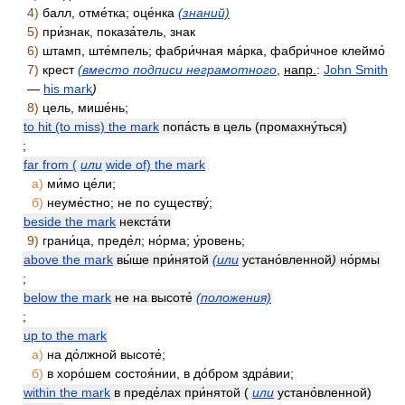
4)
балл, отме́тка; оце́нка
(знаний)
5)
при́знак, показа́тель, знак
6)
штамп, ште́мпель; фабри́чная ма́рка, фабри́чное клеймо́
7)
крест
(вместо подписи неграмотного
,
напр.
:
John Smith
—
his mark
)
8)
цель, мише́нь;
to hit (to miss) the mark
попа́сть в цель (промахну́ться)
;
far from (
или
wide of) the mark
а)
ми́мо це́ли;
б)
неуме́стно; не по существу́;
beside the mark
некста́ти
9)
грани́ца, преде́л; но́рма; у́ровень;
above the mark
вы́ше при́нятой
(или
устано́вленной
)
но́рмы
;
below the mark
не на высоте́
(положения)
;
up to the mark
а)
на до́лжной высоте́;
б)
в хоро́шем состоя́нии, в до́бром здра́вии;
within the mark
в преде́лах при́нятой (
или
устано́вленной)