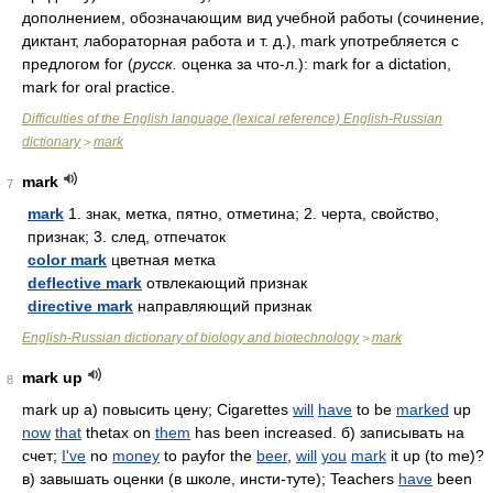
дополнением, обозначающим вид учебной работы (сочинение,
диктант, лабораторная работа и т. д.), mark употребляется с
предлогом for (
русск.
оценка за что-л.): mark for a dictation,
mark for oral practice.
Difficulties of the English language (lexical reference) English-Russian
dictionary
mark
>
mark
7
mark
1. знак, метка, пятно, отметина; 2. черта, свойство,
признак; 3. след, отпечаток
color mark
цветная метка
deflective mark
отвлекающий признак
directive mark
направляющий признак
English-Russian dictionary of biology and biotechnology
mark
>
mark up
8
mark up а) повысить цену; Cigarettes
will
have
to be
marked
up
now
that
thetax on
them
has been increased. б) записывать на
счет;
I've
no
money
to payfor the
beer
,
will
you
mark
it up (to me)?
в) завышать оценки (в школе, инсти-туте); Teachers
have
been