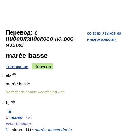
Перевод:
с
со всех языков на
нидерландского на все
нидерландский
языки
marée basse
Толкование
Перевод
eb
1
marée basse
Nederlands-Franse woordenlijst
eb
>
tij
2
tij
1
marée
〈v.〉
♦
voorbeelden:
1
afgaand
tij
•
marée descendante