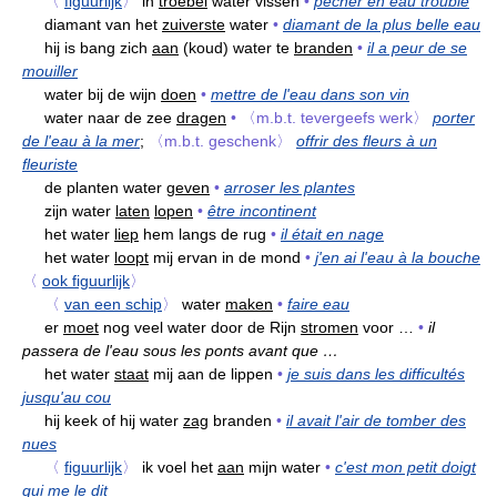
〈
figuurlijk
〉
in
troebel
water vissen
•
pêcher en eau trouble
diamant van het
zuiverste
water
•
diamant de la plus belle eau
hij is bang zich
aan
(koud) water te
branden
•
il a peur de se
mouiller
water bij de wijn
doen
•
mettre de l'eau dans son vin
water naar de zee
dragen
•
〈m.b.t. tevergeefs werk〉
porter
de l'eau à la mer
;
〈m.b.t. geschenk〉
offrir des fleurs à un
fleuriste
de planten water
geven
•
arroser les plantes
zijn water
laten
lopen
•
être incontinent
het water
liep
hem langs de rug
•
il était en nage
het water
loopt
mij ervan in de mond
•
j'en ai l'eau à la bouche
〈
ook figuurlijk
〉
〈
van een schip
〉
water
maken
•
faire eau
er
moet
nog veel water door de Rijn
stromen
voor …
•
il
passera de l'eau sous les ponts avant que …
het water
staat
mij aan de lippen
•
je suis dans les difficultés
jusqu'au cou
hij keek of hij water
zag
branden
•
il avait l'air de tomber des
nues
〈
figuurlijk
〉
ik voel het
aan
mijn water
•
c'est mon petit doigt
qui me le dit