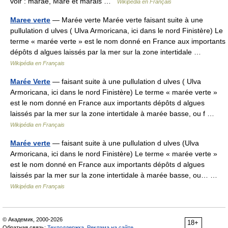
voir : marae, Maré et marais …
Wikipédia en Français
Maree verte
— Marée verte Marée verte faisant suite à une
pullulation d ulves ( Ulva Armoricana, ici dans le nord Finistère) Le
terme « marée verte » est le nom donné en France aux importants
dépôts d algues laissés par la mer sur la zone intertidale …
Wikipédia en Français
Marée Verte
— faisant suite à une pullulation d ulves ( Ulva
Armoricana, ici dans le nord Finistère) Le terme « marée verte »
est le nom donné en France aux importants dépôts d algues
laissés par la mer sur la zone intertidale à marée basse, ou f …
Wikipédia en Français
Marée verte
— faisant suite à une pullulation d ulves (Ulva
Armoricana, ici dans le nord Finistère) Le terme « marée verte »
est le nom donné en France aux importants dépôts d algues
laissés par la mer sur la zone intertidale à marée basse, ou… …
Wikipédia en Français
© Академик, 2000-2026
18+
Обратная связь:
Техподдержка
,
Реклама на сайте