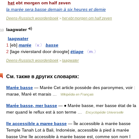
het
ebt morgen om half zeven
la marée sera basse demain à six heures et demie
Deens-Russisch woordenboek
het ebt morgen om half zeven
>
laagwater
10
laagwater
1
[eb]
marée
〈v.〉
basse
2
[lage rivierstand door droogte]
étiage
〈m.〉
Deens-Russisch woordenboek
laagwater
>
См. также в других словарях:
Marée basse
— Marée Cet article possède des paronymes, voir :
marae, Maré et marais …
Wikipédia en Français
Marée basse, mer basse
— ● Marée basse, mer basse état de la
mer quand le reflux est à son terme …
Encyclopédie Universelle
Ile accessible a maree basse
— Île accessible à marée basse
Temple Tanah Lot à Bali, Indonésie, accessible à pied à marée
basse Une île accessible à marée basse est, comme son nom l