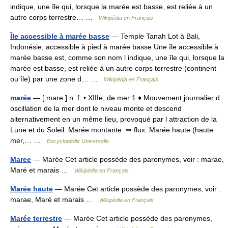
indique, une île qui, lorsque la marée est basse, est reliée à un
autre corps terrestre… …
Wikipédia en Français
Île accessible à marée basse
— Temple Tanah Lot à Bali,
Indonésie, accessible à pied à marée basse Une île accessible à
marée basse est, comme son nom l indique, une île qui, lorsque la
marée est basse, est reliée à un autre corps terrestre (continent
ou île) par une zone d… …
Wikipédia en Français
marée
— [ mare ] n. f. • XIIIe; de mer 1 ♦ Mouvement journalier d
oscillation de la mer dont le niveau monte et descend
alternativement en un même lieu, provoqué par l attraction de la
Lune et du Soleil. Marée montante. ⇒ flux. Marée haute (haute
mer,… …
Encyclopédie Universelle
Maree
— Marée Cet article possède des paronymes, voir : marae,
Maré et marais …
Wikipédia en Français
Marée haute
— Marée Cet article possède des paronymes, voir :
marae, Maré et marais …
Wikipédia en Français
Marée terrestre
— Marée Cet article possède des paronymes,