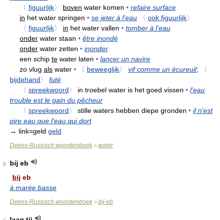
〈
figuurlijk
〉
boven
water komen
•
refaire surface
in
het water springen
•
se jeter à l'eau
〈
ook figuurlijk
〉
〈
figuurlijk
〉
in
het water vallen
•
tomber à l'eau
onder
water staan
•
être inondé
onder
water zetten
•
inonder
een schip
te
water laten
•
lancer un navire
zo vlug
als
water
•
〈
beweeglijk
〉
vif comme un écureuil
;
〈
bijdehand
〉
futé
〈
spreekwoord
〉
in troebel water is het goed vissen
•
l'eau
trouble est le gain du pêcheur
〈
spreekwoord
〉
stille waters hebben diepe gronden
•
il n'est
pire eau que l'eau qui dort
→ link=geld
geld
Deens-Russisch woordenboek
water
>
bij eb
5
bij
eb
à marée basse
Deens-Russisch woordenboek
bij eb
>
laag tij