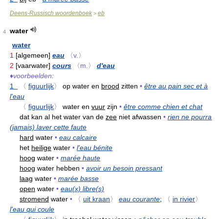
Deens-Russisch woordenboek
eb
>
water
4
water
1
[algemeen]
eau
〈v.〉
2
[vaarwater]
cours
〈m.〉
d'eau
♦
voorbeelden:
1
〈
figuurlijk
〉
op water en
brood
zitten
•
être au pain sec et à
l'eau
〈
figuurlijk
〉
water en
vuur
zijn
•
être comme chien et chat
dat kan al het water van de
zee
niet afwassen
•
rien ne pourra
(jamais) laver cette faute
hard
water
•
eau calcaire
het
heilige
water
•
l'eau bénite
hoog
water
•
marée haute
hoog
water hebben
•
avoir un besoin pressant
laag
water
•
marée basse
open
water
•
eau(x) libre(s)
stromend
water
•
〈
uit kraan
〉
eau courante
;
〈
in rivier
〉
l'eau qui coule