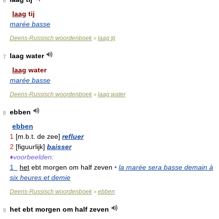
6
laag
tij
marée basse
Deens-Russisch woordenboek
laag tij
>
laag water
7
laag
water
marée basse
Deens-Russisch woordenboek
laag water
>
ebben
8
ebben
1
[m.b.t. de zee]
refluer
2
[figuurlijk]
baisser
♦
voorbeelden:
1
het
ebt morgen om half zeven
•
la marée sera basse demain à
six heures et demie
Deens-Russisch woordenboek
ebben
>
het ebt morgen om half zeven
9