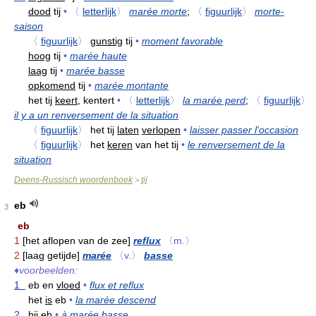
dood
tij
•
〈
letterlijk
〉
marée morte
;
〈
figuurlijk
〉
morte-
saison
〈
figuurlijk
〉
gunstig
tij
•
moment favorable
hoog
tij
•
marée haute
laag
tij
•
marée basse
opkomend
tij
•
marée montante
het tij
keert,
kentert
•
〈
letterlijk
〉
la marée perd
;
〈
figuurlijk
〉
il y a un renversement de la situation
〈
figuurlijk
〉
het tij
laten
verlopen
•
laisser passer l'occasion
〈
figuurlijk
〉
het
keren
van het tij
•
le renversement de la
situation
Deens-Russisch woordenboek
tij
>
eb
3
eb
1
[het aflopen van de zee]
reflux
〈m.〉
2
[laag getijde]
marée
〈v.〉
basse
♦
voorbeelden:
1
eb en
vloed
•
flux et reflux
het
is
eb
•
la marée descend
2
bij
eb
•
à marée basse