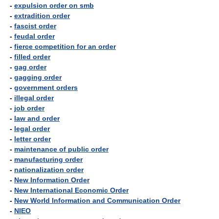
-
expulsion order on smb
-
extradition order
-
fascist order
-
feudal order
-
fierce competition for an order
-
filled order
-
gag order
-
gagging order
-
government orders
-
illegal order
-
job order
-
law and order
-
legal order
-
letter order
-
maintenance of public order
-
manufacturing order
-
nationalization order
-
New Information Order
-
New International Economic Order
-
New World Information and Communication Order
-
NIEO