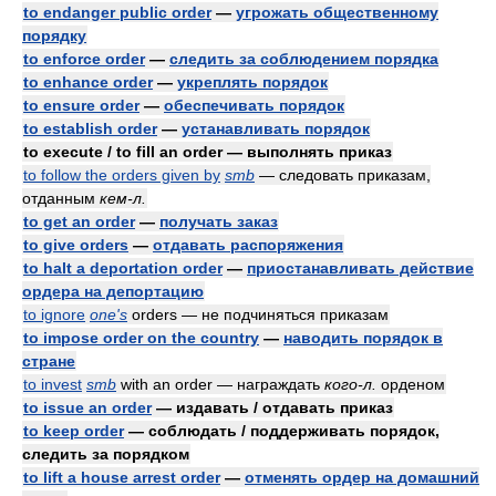
to endanger public order
—
угрожать общественному
порядку
to enforce order
—
следить за соблюдением порядка
to enhance order
—
укреплять порядок
to ensure order
—
обеспечивать порядок
to establish order
—
устанавливать порядок
to execute / to fill an order — выполнять приказ
to follow the orders given by
smb
— следовать приказам,
отданным
кем-л.
to get an order
—
получать заказ
to give orders
—
отдавать распоряжения
to halt a deportation order
—
приостанавливать действие
ордера на депортацию
to ignore
one's
orders — не подчиняться приказам
to impose order on the country
—
наводить порядок в
стране
to invest
smb
with an order — награждать
кого-л.
орденом
to issue an order
— издавать / отдавать приказ
to keep order
— соблюдать / поддерживать порядок,
следить за порядком
to lift a house arrest order
—
отменять ордер на домашний