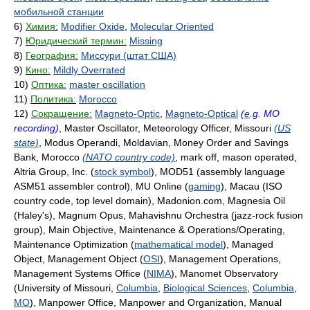
мобильной станции
6)
Химия:
Modifier Oxide
,
Molecular Oriented
7)
Юридический термин:
Missing
8)
География:
Миссури (штат США)
9)
Кино:
Mildly Overrated
10)
Оптика:
master oscillation
11)
Политика:
Morocco
12)
Сокращение:
Magneto-Optic
,
Magneto-Optical
(
e
.g. MO
recording)
, Master Oscillator, Meteorology Officer, Missouri
(US
state)
, Modus Operandi, Moldavian, Money Order and Savings
Bank, Morocco
(NATO country code)
, mark off, mason operated,
Altria Group, Inc. (
stock symbol
), MOD51 (assembly language
ASM51 assembler control), MU Online (
gaming
), Macau (ISO
country code, top level domain), Madonion.com, Magnesia Oil
(Haley's), Magnum Opus, Mahavishnu Orchestra (jazz-rock fusion
group), Main Objective, Maintenance & Operations/Operating,
Maintenance Optimization (
mathematical model
), Managed
Object, Management Object (
OSI
), Management Operations,
Management Systems Office (
NIMA
), Manomet Observatory
(University of Missouri,
Columbia
,
Biological Sciences
,
Columbia
,
MO
), Manpower Office, Manpower and Organization, Manual