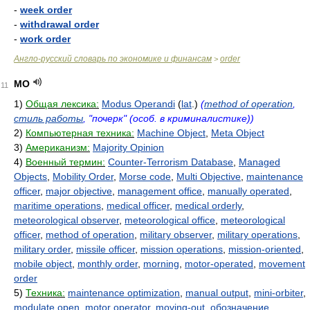
-
week order
-
withdrawal order
-
work order
Англо-русский словарь по экономике и финансам
order
>
MO
11
1)
Общая лексика:
Modus Operandi
(
lat
.)
(
method of operation
,
стиль работы
, "почерк" (особ. в криминалистике))
2)
Компьютерная техника:
Machine Object
,
Meta Object
3)
Американизм:
Majority Opinion
4)
Военный термин:
Counter-Terrorism Database
,
Managed
Objects
,
Mobility Order
,
Morse code
,
Multi Objective
,
maintenance
officer
,
major objective
,
management office
,
manually operated
,
maritime operations
,
medical officer
,
medical orderly
,
meteorological observer
,
meteorological office
,
meteorological
officer
,
method of operation
,
military observer
,
military operations
,
military order
,
missile officer
,
mission operations
,
mission-oriented
,
mobile object
,
monthly order
,
morning
,
motor-operated
,
movement
order
5)
Техника:
maintenance optimization
,
manual output
,
mini-orbiter
,
modulate open
,
motor operator
,
moving-out
,
обозначение