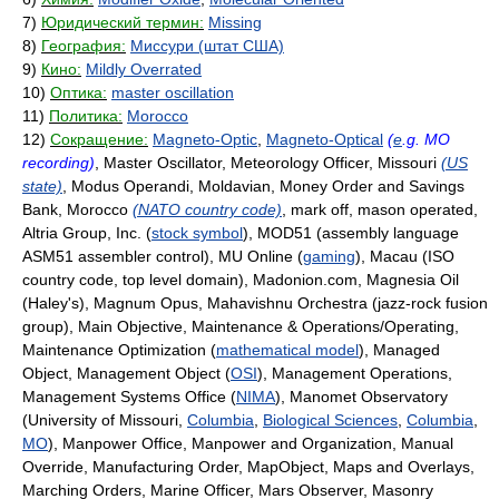
7)
Юридический термин:
Missing
8)
География:
Миссури (штат США)
9)
Кино:
Mildly Overrated
10)
Оптика:
master oscillation
11)
Политика:
Morocco
12)
Сокращение:
Magneto-Optic
,
Magneto-Optical
(
e
.g. MO
recording)
, Master Oscillator, Meteorology Officer, Missouri
(US
state)
, Modus Operandi, Moldavian, Money Order and Savings
Bank, Morocco
(NATO country code)
, mark off, mason operated,
Altria Group, Inc. (
stock symbol
), MOD51 (assembly language
ASM51 assembler control), MU Online (
gaming
), Macau (ISO
country code, top level domain), Madonion.com, Magnesia Oil
(Haley's), Magnum Opus, Mahavishnu Orchestra (jazz-rock fusion
group), Main Objective, Maintenance & Operations/Operating,
Maintenance Optimization (
mathematical model
), Managed
Object, Management Object (
OSI
), Management Operations,
Management Systems Office (
NIMA
), Manomet Observatory
(University of Missouri,
Columbia
,
Biological Sciences
,
Columbia
,
MO
), Manpower Office, Manpower and Organization, Manual
Override, Manufacturing Order, MapObject, Maps and Overlays,
Marching Orders, Marine Officer, Mars Observer, Masonry