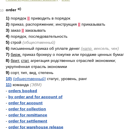
order
10
1)
порядок
||
приводить в порядок
2)
приказ, распоряжение; инструкция
||
приказывать
3)
заказ
||
заказывать
4)
порядок, последовательность
5)
строй
(общественный)
6)
письменный приказ об уплате денег
(
напр.
вексель, чек)
7)
бирж.
приказ брокеру о покупке или продаже ценных бумаг
8)
брит.
стат.
агрегация родственных отраслей экономики;
укрупнённая отрасль экономики
9)
сорт, тип, вид, степень
10)
(общественный)
статус, уровень, ранг
11)
команда
(ЭВМ)
-
orders booked
-
by order and for account of
-
order for account
-
order for collection
-
order for remittance
-
order for settlement
-
order for warehouse release