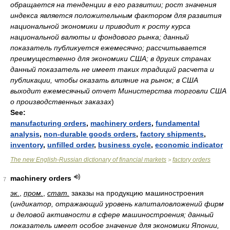
обращается на тенденции в его развитии; рост значения
индекса является положительным фактором для развития
национальной экономики и приводит к росту курса
национальной валюты и фондового рынка; данный
показатель публикуется ежемесячно; рассчитывается
преимущественно для экономики США; в других странах
данный показатель не имеет таких традиций расчета и
публикации, чтобы оказать влияние на рынок; в США
выходит ежемесячный отчет Министерства торговли США
о производственных заказах
)
See:
manufacturing orders
,
machinery orders
,
fundamental
analysis
,
non-durable goods orders
,
factory shipments
,
inventory
,
unfilled order
,
business cycle
,
economic indicator
The new English-Russian dictionary of financial markets
factory orders
>
machinery orders
7
эк.
,
пром.
,
стат.
заказы на продукцию машиностроения
(
индикатор, отражающий уровень капиталовложений фирм
и деловой активности в сфере машиностроения; данный
показатель имеет особое значение для экономики Японии,