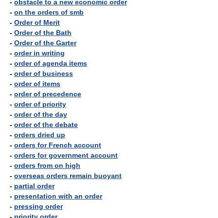
-
obstacle to a new economic order
-
on the orders of smb
-
Order of Merit
-
Order of the Bath
-
Order of the Garter
-
order in writing
-
order of agenda items
-
order of business
-
order of items
-
order of precedence
-
order of priority
-
order of the day
-
order of the debate
-
orders dried up
-
orders for French account
-
orders for government account
-
orders from on high
-
overseas orders remain buoyant
-
partial order
-
presentation with an order
-
pressing order
-
priority order