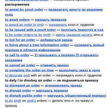
распоряжение
to arrest by court order
—
подвергать аресту по решению
суда
to await orders
—
ожидать приказов
to award an order to
smb
—
награждать
кого-л.
орденом
to be issued with a court order
—
получать повестку в суд
to be under orders to do
smth
—
иметь указания делать
что-л.
to bid for an order
—
добиваться заказа
to bring about a new information order
—
создавать новый
порядок в области информации
to call to order
—
1) призывать к порядку 2) открывать
заседание
to cancel an order
—
отменять приказ
to complete the order on time
—
выполнять заказ в срок
to decorate
smb
with an order — награждать
кого-л.
орденом
to defy / to disobey an order — не подчиняться приказу
to disregard an order
—
игнорировать приказ
to disrupt order
—
нарушать порядок
to disturb public order
—
нарушать общественный порядок
to do
smth
on
smb's
orders — делать
что-л.
по
чьему-л.
приказу