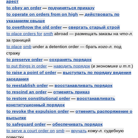
арест
to obey an order
—
подчиняться приказу
to operate on orders from on high
—
действовать по
указаниям свыше
to overthrow the old order
—
свергать старый строй
to place orders for
smth
abroad — размещать заказы на
что-л.
за границей
to place
smb
under a detention order — брать
кого-л.
под
стражу
to preserve order
—
сохранять порядок
to put things in order
—
наводить порядок
(
в экономике и т.п.
)
to raise a point of order
—
выступать по порядку ведения
заседания
to reestablish order
—
восстанавливать порядок
to rescind an order
—
отменять приказ
to restore constitutional order
—
восстанавливать
конституционный порядок
to revoke the expulsion order
—
отменять распоряжение о
высылке
to safeguard order
—
обеспечивать порядок
to serve a court order on
smb
—
вручать
кому-л.
судебную
повестку