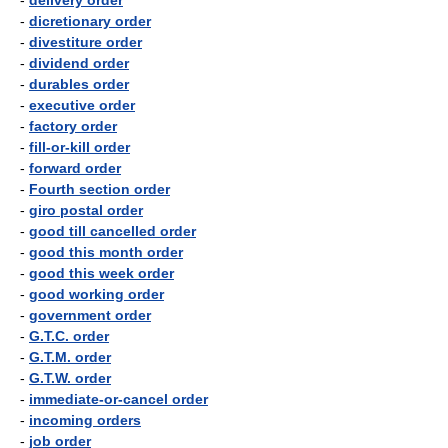
-
delivery order
-
dicretionary order
-
divestiture order
-
dividend order
-
durables order
-
executive order
-
factory order
-
fill-or-kill order
-
forward order
-
Fourth section order
-
giro postal order
-
good till cancelled order
-
good this month order
-
good this week order
-
good working order
-
government order
-
G.T.C. order
-
G.T.M. order
-
G.T.W. order
-
immediate-or-cancel order
-
incoming orders
-
job order