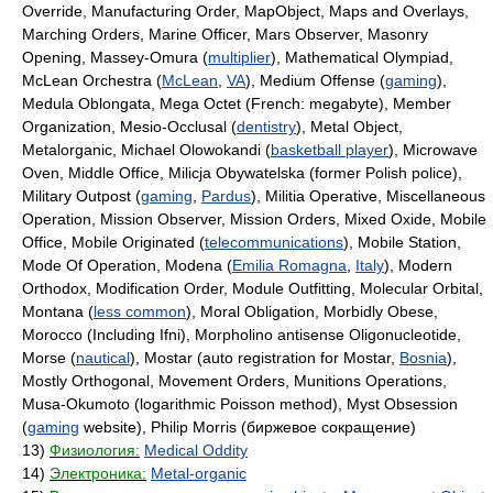
Override, Manufacturing Order, MapObject, Maps and Overlays,
Marching Orders, Marine Officer, Mars Observer, Masonry
Opening, Massey-Omura (
multiplier
), Mathematical Olympiad,
McLean Orchestra (
McLean
,
VA
), Medium Offense (
gaming
),
Medula Oblongata, Mega Octet (French: megabyte), Member
Organization, Mesio-Occlusal (
dentistry
), Metal Object,
Metalorganic, Michael Olowokandi (
basketball player
), Microwave
Oven, Middle Office, Milicja Obywatelska (former Polish police),
Military Outpost (
gaming
,
Pardus
), Militia Operative, Miscellaneous
Operation, Mission Observer, Mission Orders, Mixed Oxide, Mobile
Office, Mobile Originated (
telecommunications
), Mobile Station,
Mode Of Operation, Modena (
Emilia Romagna
,
Italy
), Modern
Orthodox, Modification Order, Module Outfitting, Molecular Orbital,
Montana (
less common
), Moral Obligation, Morbidly Obese,
Morocco (Including Ifni), Morpholino antisense Oligonucleotide,
Morse (
nautical
), Mostar (auto registration for Mostar,
Bosnia
),
Mostly Orthogonal, Movement Orders, Munitions Operations,
Musa-Okumoto (logarithmic Poisson method), Myst Obsession
(
gaming
website), Philip Morris (биржевое сокращение)
13)
Физиология:
Medical Oddity
14)
Электроника:
Metal-organic