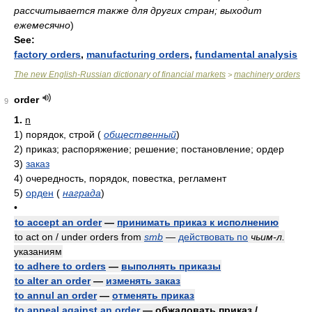
рассчитывается также для других стран; выходит
ежемесячно
)
See:
factory orders
,
manufacturing orders
,
fundamental analysis
The new English-Russian dictionary of financial markets
machinery orders
>
order
9
1.
n
1)
порядок, строй
(
общественный
)
2)
приказ; распоряжение; решение; постановление; ордер
3)
заказ
4)
очередность, порядок, повестка, регламент
5)
орден
(
награда
)
•
to accept an order
—
принимать приказ к исполнению
to act on / under orders from
smb
—
действовать по
чьим-л.
указаниям
to adhere to orders
—
выполнять приказы
to alter an order
—
изменять заказ
to annul an order
—
отменять приказ
to appeal against an order
— обжаловать приказ /