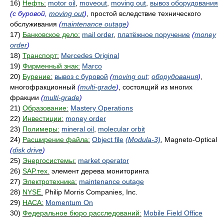
16)
Нефть:
motor oil
,
moveout
,
moving out
,
вывоз оборудования
(с буровой,
moving out
)
, простой вследствие технического
обслуживания
(
maintenance outage
)
17)
Банковское дело:
mail order
,
платёжное поручение
(
money
order
)
18)
Транспорт:
Mercedes Original
19)
Фирменный знак:
Marco
20)
Бурение:
вывоз с буровой
(
moving out
;
оборудования
)
,
многофракционный
(
multi-grade
)
, состоящий из многих
фракции
(
multi-grade
)
21)
Образование:
Mastery Operations
22)
Инвестиции:
money order
23)
Полимеры:
mineral oil
,
molecular orbit
24)
Расширение файла:
Object file
(Modula-3)
, Magneto-Optical
(
disk drive
)
25)
Энергосистемы:
market operator
26)
SAP.тех.
элемент дерева мониторинга
27)
Электротехника:
maintenance outage
28)
NYSE.
Philip Morris Companies, Inc.
29)
НАСА:
Momentum On
30)
Федеральное бюро расследований:
Mobile Field Office