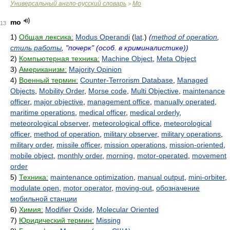
Универсальный англо-русский словарь
Mo
>
mo
13
1)
Общая лексика:
Modus Operandi
(
lat
.)
(
method of operation
,
стиль работы
, "почерк" (особ. в криминалистике))
2)
Компьютерная техника:
Machine Object
,
Meta Object
3)
Американизм:
Majority Opinion
4)
Военный термин:
Counter-Terrorism Database
,
Managed
Objects
,
Mobility Order
,
Morse code
,
Multi Objective
,
maintenance
officer
,
major objective
,
management office
,
manually operated
,
maritime operations
,
medical officer
,
medical orderly
,
meteorological observer
,
meteorological office
,
meteorological
officer
,
method of operation
,
military observer
,
military operations
,
military order
,
missile officer
,
mission operations
,
mission-oriented
,
mobile object
,
monthly order
,
morning
,
motor-operated
,
movement
order
5)
Техника:
maintenance optimization
,
manual output
,
mini-orbiter
,
modulate open
,
motor operator
,
moving-out
,
обозначение
мобильной станции
6)
Химия:
Modifier Oxide
,
Molecular Oriented
7)
Юридический термин:
Missing