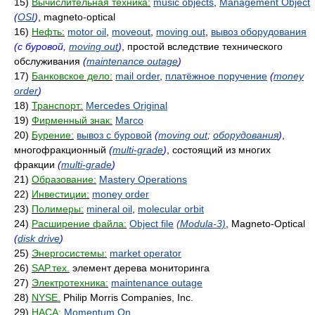
15)
Вычислительная техника:
music objects
,
Management Object
(
OSI
)
, magneto-optical
16)
Нефть:
motor oil
,
moveout
,
moving out
,
вывоз оборудования
(с буровой,
moving out
)
, простой вследствие технического
обслуживания
(
maintenance outage
)
17)
Банковское дело:
mail order
,
платёжное поручение
(
money
order
)
18)
Транспорт:
Mercedes Original
19)
Фирменный знак:
Marco
20)
Бурение:
вывоз с буровой
(
moving out
;
оборудования
)
,
многофракционный
(
multi-grade
)
, состоящий из многих
фракции
(
multi-grade
)
21)
Образование:
Mastery Operations
22)
Инвестиции:
money order
23)
Полимеры:
mineral oil
,
molecular orbit
24)
Расширение файла:
Object file
(Modula-3)
, Magneto-Optical
(
disk drive
)
25)
Энергосистемы:
market operator
26)
SAP.тех.
элемент дерева мониторинга
27)
Электротехника:
maintenance outage
28)
NYSE.
Philip Morris Companies, Inc.
29)
НАСА:
Momentum On