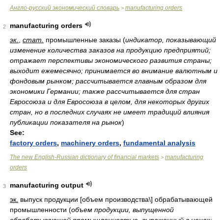
Англо-русский экономический словарь
manufacturing orders
>
manufacturing orders
2
эк.
,
стат.
промышленные заказы
(
индикатор, показывающий
изменение количества заказов на продукцию предприятий;
отражает перспективы экономического развития страны;
выходит ежемесячно; принимается во внимание валютным и
фондовым рынком; рассчитывается главным образом для
экономики Германии; также рассчитывается для стран
Евросоюза и для Евросоюза в целом, для некоторых других
стран, но в последних случаях не имеет традиций влияния
публикации показателя на рынок
)
See:
factory orders
,
machinery orders
,
fundamental analysis
The new English-Russian dictionary of financial markets
manufacturing
>
orders
manufacturing output
3
эк.
выпуск продукции [объем производства\] обрабатывающей
промышленности
(
объем продукции, выпущенной