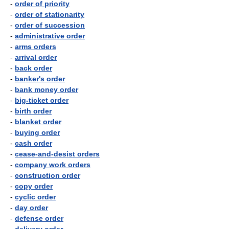
-
order of priority
-
order of stationarity
-
order of succession
-
administrative order
-
arms orders
-
arrival order
-
back order
-
banker's order
-
bank money order
-
big-ticket order
-
birth order
-
blanket order
-
buying order
-
cash order
-
cease-and-desist orders
-
company work orders
-
construction order
-
copy order
-
cyclic order
-
day order
-
defense order