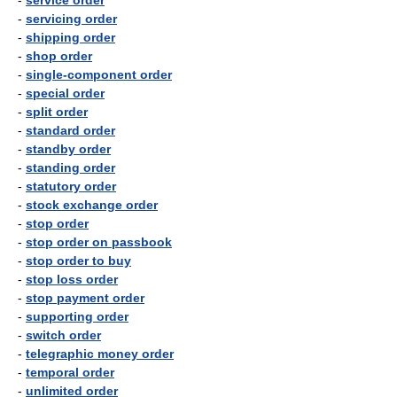
-
service order
-
servicing order
-
shipping order
-
shop order
-
single-component order
-
special order
-
split order
-
standard order
-
standby order
-
standing order
-
statutory order
-
stock exchange order
-
stop order
-
stop order on passbook
-
stop order to buy
-
stop loss order
-
stop payment order
-
supporting order
-
switch order
-
telegraphic money order
-
temporal order
-
unlimited order