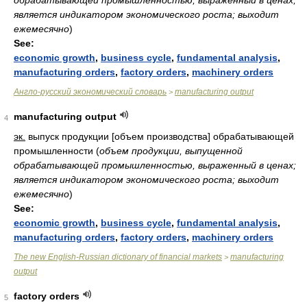
обрабатывающей промышленностью, выраженный в ценах;
является индикатором экономического роста; выходит
ежемесячно
)
See:
economic growth
,
business cycle
,
fundamental analysis
,
manufacturing orders
,
factory orders
,
machinery orders
Англо-русский экономический словарь
manufacturing output
>
manufacturing output
4
эк.
выпуск продукции [объем производства] обрабатывающей
промышленности
(
объем продукции, выпущенной
обрабатывающей промышленностью, выраженный в ценах;
является индикатором экономического роста; выходит
ежемесячно
)
See:
economic growth
,
business cycle
,
fundamental analysis
,
manufacturing orders
,
factory orders
,
machinery orders
The new English-Russian dictionary of financial markets
manufacturing
>
output
factory orders
5