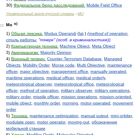
30)
Федеральное бюро расследований:
Mobile Field Office
Универсальный англо-русский словарь
MO
>
Mo
12
1)
Общая лексика:
Modus Operandi
(
lat
.)
(
method of operation
,
стиль работы
, "почерк" (особ. в криминалистике))
2)
Компьютерная техника:
Machine Object
,
Meta Object
3)
Американизм:
Majority Opinion
4)
Военный термин:
Counter-Terrorism Database
,
Managed
Objects
,
Mobility Order
,
Morse code
,
Multi Objective
,
maintenance
officer
,
major objective
,
management office
,
manually operated
,
maritime operations
,
medical officer
,
medical orderly
,
meteorological observer
,
meteorological office
,
meteorological
officer
,
method of operation
,
military observer
,
military operations
,
military order
,
missile officer
,
mission operations
,
mission-oriented
,
mobile object
,
monthly order
,
morning
,
motor-operated
,
movement
order
5)
Техника:
maintenance optimization
,
manual output
,
mini-orbiter
,
modulate open
,
motor operator
,
moving-out
,
обозначение
мобильной станции
6)
Химия:
Modifier Oxide
,
Molecular Oriented