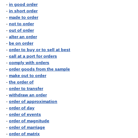
-
in good order
-
in short order
-
made to order
-
not to order
-
out of order
-
alter an order
-
be on order
-
order to buy or to sell at best
-
call at a port for orders
-
comply with orders
-
order goods from the sample
-
make out to order
-
the order of
-
order to transfer
-
withdraw an order
-
order of approximation
-
order of day
-
order of events
-
order of magnitude
-
order of marriage
-
order of matrix