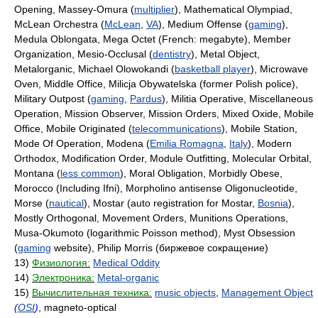
Opening, Massey-Omura (
multiplier
), Mathematical Olympiad,
McLean Orchestra (
McLean
,
VA
), Medium Offense (
gaming
),
Medula Oblongata, Mega Octet (French: megabyte), Member
Organization, Mesio-Occlusal (
dentistry
), Metal Object,
Metalorganic, Michael Olowokandi (
basketball player
), Microwave
Oven, Middle Office, Milicja Obywatelska (former Polish police),
Military Outpost (
gaming
,
Pardus
), Militia Operative, Miscellaneous
Operation, Mission Observer, Mission Orders, Mixed Oxide, Mobile
Office, Mobile Originated (
telecommunications
), Mobile Station,
Mode Of Operation, Modena (
Emilia Romagna
,
Italy
), Modern
Orthodox, Modification Order, Module Outfitting, Molecular Orbital,
Montana (
less common
), Moral Obligation, Morbidly Obese,
Morocco (Including Ifni), Morpholino antisense Oligonucleotide,
Morse (
nautical
), Mostar (auto registration for Mostar,
Bosnia
),
Mostly Orthogonal, Movement Orders, Munitions Operations,
Musa-Okumoto (logarithmic Poisson method), Myst Obsession
(
gaming
website), Philip Morris (биржевое сокращение)
13)
Физиология:
Medical Oddity
14)
Электроника:
Metal-organic
15)
Вычислительная техника:
music objects
,
Management Object
(
OSI
)
, magneto-optical