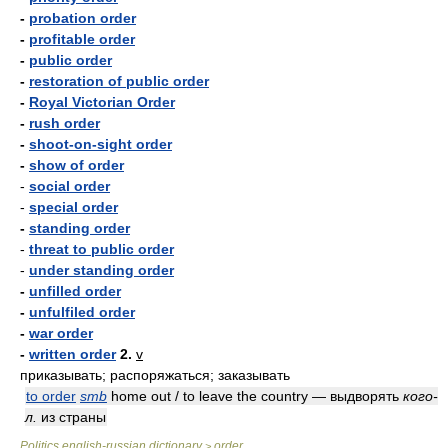
-
probation order
-
profitable order
-
public order
-
restoration of public order
-
Royal Victorian Order
-
rush order
-
shoot-on-sight order
-
show of order
-
social order
-
special order
-
standing order
-
threat to public order
-
under standing order
-
unfilled order
-
unfulfiled order
-
war order
-
written order
2.
v
приказывать; распоряжаться; заказывать
to order
smb
home out / to leave the country — выдворять
кого-
л.
из страны
Politics english-russian dictionary
order
>