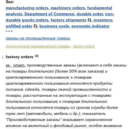
See:
manufacturing orders
,
machinery orders
,
fundamental
analysis
,
Department of Commerce
,
durable order
,
non-
durable goods orders
,
factory shipments
2),
inventory
,
unfilled order
2),
business cycle
,
economic indicator
* * *
заказы на промышленные товары
Англо-русский экономический словарь
factory orders
>
factory orders
6
эк.
,
стат.
производственные заказы
(
включают в себя заказы
на товары длительного (более 50% всех заказов) и
кратковременного пользования; к товарам
кратковременного пользования относятся продукты
питания, одежда, товары легкой промышленности и
товары, рассчитанные на эксплуатацию с товарами
длительного пользования; к товарам длительного
пользования относятся товары со сроком службы более
трех лет (автомобили, мебель и др.); показатель
"Производственные заказы" оказывает ограниченное
влияние на валютный и фондовый рынок; особое внимание