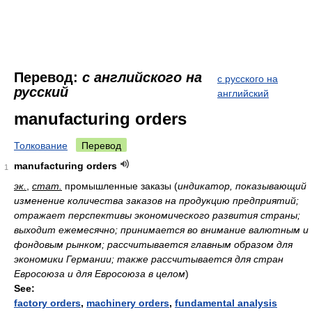
Перевод:
с английского на
с русского на
русский
английский
manufacturing orders
Толкование
Перевод
manufacturing orders
1
эк.
,
стат.
промышленные заказы
(
индикатор, показывающий
изменение количества заказов на продукцию предприятий;
отражает перспективы экономического развития страны;
выходит ежемесячно; принимается во внимание валютным и
фондовым рынком; рассчитывается главным образом для
экономики Германии; также рассчитывается для стран
Евросоюза и для Евросоюза в целом
)
See:
factory orders
,
machinery orders
,
fundamental analysis