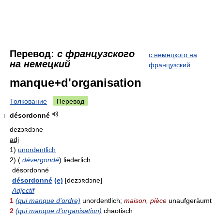
Перевод:
с французского
с немецкого на
на немецкий
французский
manque+d'organisation
Толкование
Перевод
désordonné
1
dezɔʀdɔne
adj
1)
unordentlich
2)
(
dévergondé
)
liederlich
désordonné
désordonné
(e)
[dezɔʀdɔne]
Adjectif
1
(qui manque d'ordre)
unordentlich;
maison, pièce
unaufgeräumt
2
(qui manque d'organisation)
chaotisch