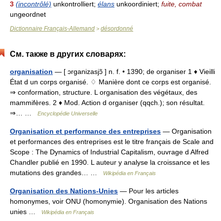
3
(incontrôlé)
unkontrolliert;
élans
unkoordiniert;
fuite, combat
ungeordnet
Dictionnaire Français-Allemand
désordonné
>
См. также в других словарях:
organisation
— [ ɔrganizasjɔ̃ ] n. f. • 1390; de organiser 1 ♦ Vieilli
État d un corps organisé. ♢ Manière dont ce corps est organisé.
⇒ conformation, structure. L organisation des végétaux, des
mammifères. 2 ♦ Mod. Action d organiser (qqch.); son résultat.
⇒… …
Encyclopédie Universelle
Organisation et performance des entreprises
— Organisation
et performances des entreprises est le titre français de Scale and
Scope : The Dynamics of Industrial Capitalism, ouvrage d Alfred
Chandler publié en 1990. L auteur y analyse la croissance et les
mutations des grandes… …
Wikipédia en Français
Organisation des Nations-Unies
— Pour les articles
homonymes, voir ONU (homonymie). Organisation des Nations
unies …
Wikipédia en Français