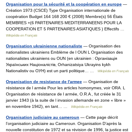
Organisation pour la sécurité et la coopération en europe
—
Création 1973 (CSCE) Type Organisation internationale de
coopération Budget 164 168 200 € (2008) Membre(s) 56 États
MEMBRES +(6 PARTENAIRES MEDITERRANEENS POUR LA
COOPERATION ET 5 PARTENAIRES ASIATIQUES ) Effectifs …
Wikipédia en Français
Organisation ukrainienne nationaliste
— Organisation des
nationalistes ukrainiens Emblème de l OUN L Organisation des
nationalistes ukrainiens ou OUN (en ukrainien : Органiзацiя
Украïнських Нацiоналiстiв, Orhanizatsiya Ukrayins kykh
Nationalistiv ou ОУН) est un parti politique… …
Wikipédia en Français
Organisation de resistance de l'armee
— Organisation de
résistance de l armée Pour les articles homonymes, voir ORA. L
Organisation de résistance de l armée, O.R.A., fut créée le 31
janvier 1943 (à la suite de l invasion allemande en zone « libre »
en novembre 1942), en tant… …
Wikipédia en Français
Organisation judiciaire au cameroun
— Cette page décrit
l’organisation judiciaire au Cameroun. Organisation D’après la
nouvelle constitution de 1972 et sa révision de 1996, la justice est