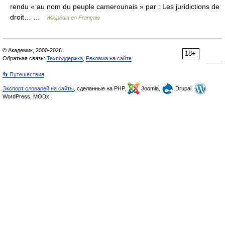
rendu « au nom du peuple camerounais » par : Les juridictions de
droit… …
Wikipédia en Français
© Академик, 2000-2026
18+
Обратная связь:
Техподдержка
,
Реклама на сайте
👣 Путешествия
Экспорт словарей на сайты
, сделанные на PHP,
Joomla,
Drupal,
WordPress, MODx.